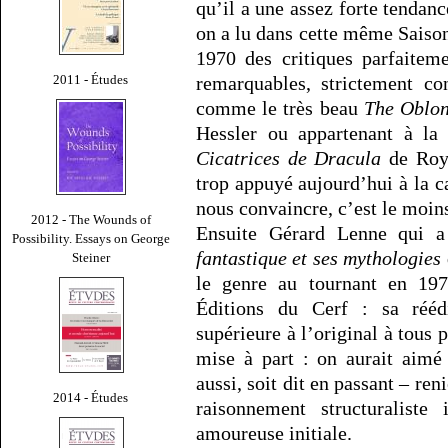
qu’il a une assez forte tendan
on a lu dans cette même Saiso
1970 des critiques parfaitem
remarquables, strictement c
2011 - Études
comme le très beau
The Oblo
Hessler ou appartenant à 
Cicatrices de Dracula
de Roy 
trop appuyé aujourd’hui à la c
nous convaincre, c’est le moins
2012 - The Wounds of
Ensuite Gérard Lenne qui 
Possibility. Essays on George
fantastique et ses mythologies
Steiner
le genre au tournant en 197
Éditions du Cerf : sa rééd
supérieure à l’original à tous 
mise à part : on aurait aimé
aussi, soit dit en passant – re
2014 - Études
raisonnement structuraliste
amoureuse initiale.