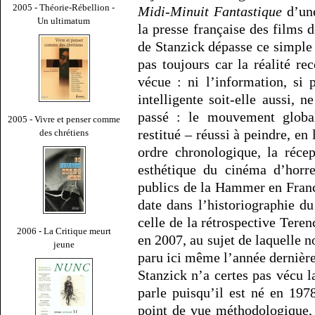
2005 - Théorie-Rébellion -
Midi-Minuit Fantastique
d’une
Un ultimatum
la presse française des films 
de Stanzick dépasse ce simple 
pas toujours car la réalité rec
vécue : ni l’information, si pr
intelligente soit-elle aussi,
passé : le mouvement global
2005 - Vivre et penser comme
restitué – réussi à peindre, en
des chrétiens
ordre chronologique, la récept
esthétique du cinéma d’horre
publics de la Hammer en France
date dans l’historiographie d
celle de la rétrospective Tere
2006 - La Critique meurt
en 2007, au sujet de laquelle n
jeune
paru ici même l’année dernière
Stanzick n’a certes pas vécu l
parle puisqu’il est né en 197
point de vue méthodologique,