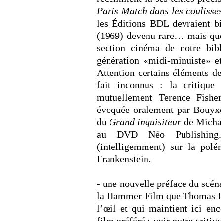
Paris Match dans les coulisse
les Éditions BDL devraient b
(1969) devenu rare… mais qu
section cinéma de notre bib
génération «midi-minuiste» e
Attention certains éléments de
fait inconnus : la critique
mutuellement Terence Fishe
évoquée oralement par Bouyxou
du
Grand inquisiteur
de Michae
au DVD Néo Publishing. 
(intelligemment) sur la polé
Frankenstein.
- une nouvelle préface du scén
la Hammer Film que Thomas Ro
l’œil et qui maintient ici e
film préféré : voir notre criti