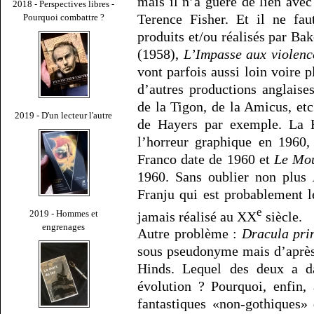
mais il n’a guère de lien avec
2018 - Perspectives libres -
Terence Fisher. Et il ne fau
Pourquoi combattre ?
produits et/ou réalisés par 
(1958),
L’Impasse aux violenc
vont parfois aussi loin voire 
d’autres productions anglais
de la Tigon, de la Amicus, et
2019 - D'un lecteur l'autre
de Hayers par exemple. La
l’horreur graphique en 1960,
Franco date de 1960 et
Le Mou
1960. Sans oublier non plus
Franju qui est probablement l
e
2019 - Hommes et
jamais réalisé au XX
siècle.
engrenages
Autre problème :
Dracula pri
sous pseudonyme mais d’après
Hinds. Lequel des deux a da
évolution ? Pourquoi, enfin,
fantastiques «non-gothiques»