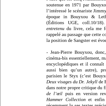
soutenue en 1971 par Bouyxo
l’intéressé le scénariste Jimmy
époque in Bouyxou & Le
(Éditions UGE, coll.10/18
entretenu
du livre, cela me fo
rappelé au passage que cette c
la position de Sangster est év
- Jean-Pierre Bouyxou, donc,
cinéma-bis essentiellement, m
encyclopédiques et il connaî
aussi bien qu’un autre), p
parisien le Styx (c’est Bou
Deux visages du Dr. Jekyll
de F
dans notre propre critique du 
de l’œil
puis en version rev
Hammer Collection
et enfin 
récemment lu ses textes précis