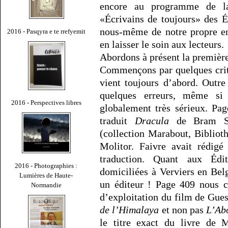
encore au programme de la
«Écrivains de toujours» des 
nous-même de notre propre en
2016 - Pasqyra e te rrefyemit
en laisser le soin aux lecteurs.
Abordons à présent la première 
Commençons par quelques critiq
vient toujours d’abord. Outre
quelques erreurs, même si
2016 - Perspectives libres
globalement très sérieux. Pa
traduit
Dracula
de Bram St
(collection Marabout, Bibliot
Molitor. Faivre avait rédigé
traduction. Quant aux Édi
2016 - Photographies :
domiciliées à Verviers en Belg
Lumières de Haute-
un éditeur ! Page 409 nous c
Normandie
d’exploitation du film de Gues
de l’Himalaya
et non pas
L’Ab
le titre exact du livre de