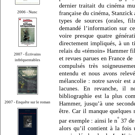
dernier traitait du cinéma m
2006 - Nunc
française du cinéma, Stanzick 
types de sources (orales, fil
demandé l’information sur ce 
voire presque quatre générat
directement impliqués, à un t
relais du «témoin» Hammer fil
2007 - Écrivains
et revues parues en France de 1
infréquentables
compulsés très soigneuseme
entendu et nous avons relevé
mélancolie : notre savoir est 
lacunes. En revanche, il n
bibliographie est la plus co
2007 - Enquête sur le roman
Hammer, jusqu’à une seconde 
être. Car il manque quelques
°
par exemple : ainsi le n
37 de 
alors qu’il contient à la fois