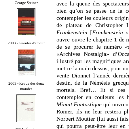
avec la queue des spectateur
George Steiner
bien qu’on se passe de la co
contempler les couleurs origin
de plateau de Christopher 
Frankenstein
[
Frankenstein s
ouvre ouvre le chapitre 1 de no
2003 - Gueules d'amour
de se procurer le numéro 
«Archives Nostalgia» d’Occa
illustré par les magnifiques 
mettre la main dessus, pour un p
vente Dionnet l’année derniè
destin, de la Némésis grecqu
2003 - Revue des deux
mondes
mortels. Bref… Et si ces 
contempler en couleurs les 
Minuit Fantastique
qui ouvrent
Romer, ils ne leur restera p
Norbert Moutier (lui aussi fais
qui pourra peut-être leur en