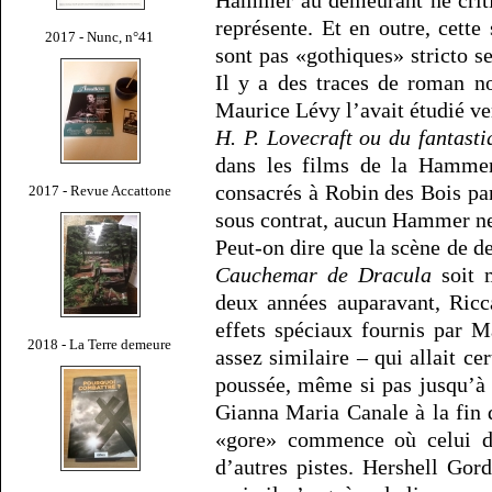
représente. Et en outre, cette
2017 - Nunc, n°41
sont pas «gothiques» stricto s
Il y a des traces de roman no
Maurice Lévy l’avait étudié ve
H. P. Lovecraft ou du fantasti
dans les films de la Hammer
consacrés à Robin des Bois par
2017 - Revue Accattone
sous contrat, aucun Hammer n
Peut-on dire que la scène de d
Cauchemar de Dracula
soit 
deux années auparavant, Ricc
effets spéciaux fournis par M
2018 - La Terre demeure
assez similaire – qui allait ce
poussée, même si pas jusqu’à 
Gianna Maria Canale à la fin
«gore» commence où celui d
d’autres pistes. Hershell Gor