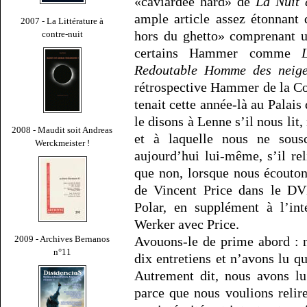
«caviardée hard» de
La Nuit 
ample article assez étonnant
2007 - La Littérature à
hors du ghetto» comprenant u
contre-nuit
certains Hammer comme
Redoutable Homme des neige
rétrospective Hammer de la Co
tenait cette année-là au Palais
le disons à Lenne s’il nous lit,
2008 - Maudit soit Andreas
et à laquelle nous ne sousc
Werckmeister !
aujourd’hui lui-même, s’il re
que non, lorsque nous écouto
de Vincent Price dans le DV
Polar, en supplément à l’int
Werker avec Price.
Avouons-le de prime abord : 
2009 - Archives Bernanos
n°11
dix entretiens et n’avons lu qu
Autrement dit, nous avons lu
parce que nous voulions relire