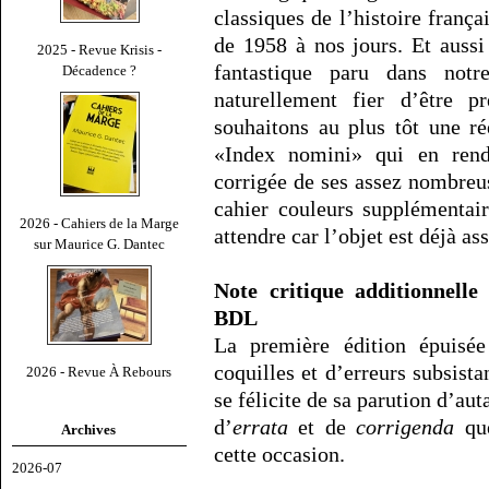
classiques de l’histoire franç
de 1958 à nos jours. Et aussi
2025 - Revue Krisis -
fantastique paru dans not
Décadence ?
naturellement fier d’être 
souhaitons au plus tôt une ré
«Index nomini» qui en rend
corrigée de ses assez nombreu
cahier couleurs supplémentair
2026 - Cahiers de la Marge
attendre car l’objet est déjà as
sur Maurice G. Dantec
Note critique additionnelle
BDL
La première édition épuisé
coquilles et d’erreurs subsista
2026 - Revue À Rebours
se félicite de sa parution d’aut
d’
errata
et de
corrigenda
que
Archives
cette occasion.
2026-07