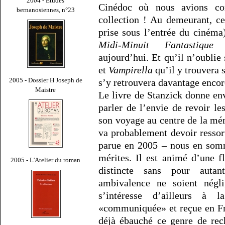
2004 - Études
Cinédoc où nous avions co
bernanosiennes, n°23
collection ! Au demeurant, c
prise sous l’entrée du cinéma
Midi-Minuit Fantastique
aujourd’hui. Et qu’il n’oublie
et
Vampirella
qu’il y trouvera 
2005 - Dossier H Joseph de
s’y retrouvera davantage encor
Maistre
Le livre de Stanzick donne env
parler de l’envie de revoir l
son voyage au centre de la mém
va probablement devoir resso
parue en 2005 – nous en somm
mérites. Il est animé d’une f
2005 - L'Atelier du roman
distincte sans pour auta
ambivalence ne soient négli
s’intéresse d’ailleurs à
«communiquée» et reçue en Fr
déjà ébauché ce genre de rech