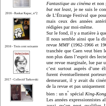
Fantastique au cinéma
et non
but not least
, je ne suis le co
2016 - Raskar Kapac, n°2
de L’Étrange Festival que pou
mais ceux des années antéri
rédigées par moi-même.
Sur le fond, il y a matière à qu
Il nous semble ainsi que la di
revue
MMF
(1962-1966 et 196
2016 - Trois cent soixante
tranchée que Caen veut bien le
non plus dans l’esprit des lect
une revue marginale, lue par u
c’est surtout auprès d’une é
furent éventuellement porteur
demeurant, il y avait du cin
2017 - Collectif Tarkovski
de la revue et pas uniquemen
°
bien : un n
spécial
King-Kon
Les années expressionnistes a
aussi qu’on peut qualifier 