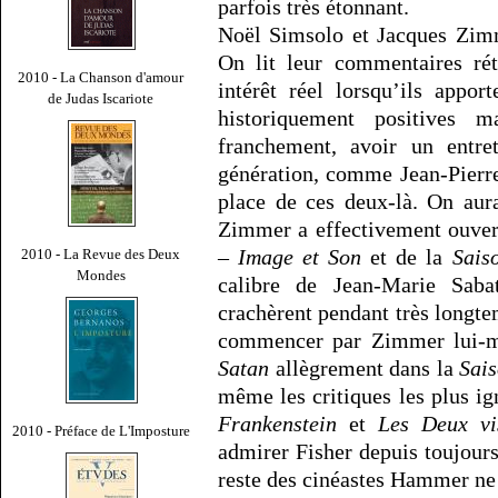
parfois très étonnant.
Noël Simsolo et Jacques Zimme
On lit leur commentaires rét
2010 - La Chanson d'amour
intérêt réel lorsqu’ils appo
de Judas Iscariote
historiquement positives 
franchement, avoir un entr
génération, comme Jean-Pierr
place de ces deux-là. On aur
Zimmer a effectivement ouver
– Image et Son
et de la
Sais
2010 - La Revue des Deux
Mondes
calibre de Jean-Marie Sabat
crachèrent pendant très longtem
commencer par Zimmer lui-m
Satan
allègrement dans la
Sai
même les critiques les plus ig
Frankenstein
et
Les Deux vi
2010 - Préface de L'Imposture
admirer Fisher depuis toujours
reste des cinéastes Hammer ne 