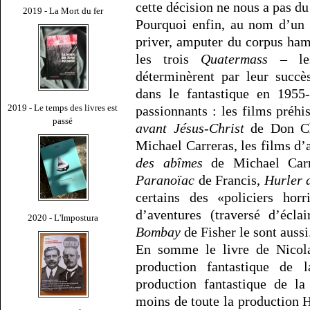
cette décision ne nous a pas du
2019 - La Mort du fer
Pourquoi enfin, au nom d’un 
priver, amputer du corpus ham
les trois
Quatermass
– les
déterminèrent par leur succès
dans le fantastique en 1955-
2019 - Le temps des livres est
passionnants : les films pré
passé
avant Jésus-Christ
de Don C
Michael Carreras, les films d
des abîmes
de Michael Carre
Paranoïac
de Francis,
Hurler 
certains des «policiers ho
d’aventures (traversé d’écla
2020 - L'Impostura
Bombay
de Fisher le sont aussi
En somme le livre de Nicolas
production fantastique de
production fantastique de l
moins de toute la production 