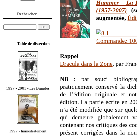
Hammer – La Fr
(1957-2007)
(se
Rechercher
augmentée,
Édi
Table de dissection
Rappel
Dracula dans la Zone
, par Fra
NB
: par souci bibliograp
pratiquement conservé la dic
1997 - 2001 - Les Brandes
de l’édition originale et no
édition. La partie écrite en 2
n’a été modifiée que sur quel
qui demeure globalement va
contenant nos critiques des coq
1997 - Immédiatement
présent corrigées dans la nou