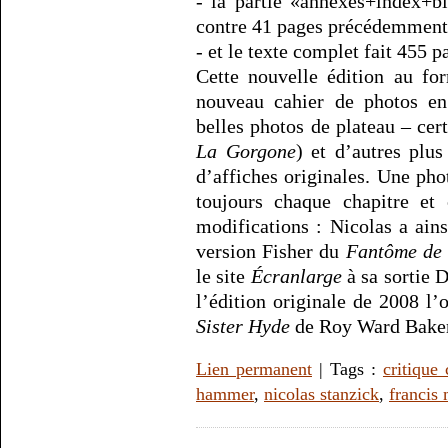
- la partie «annexes+index+b
contre 41 pages précédemment
- et le texte complet fait 455
Cette nouvelle édition au f
nouveau cahier de photos en
belles photos de plateau – cer
La Gorgone
) et d’autres plu
d’affiches originales. Une pho
toujours chaque chapitre et 
modifications : Nicolas a ain
version Fisher du
Fantôme de 
le site
Écranlarge
à sa sortie 
l’édition originale de 2008 l
Sister Hyde
de Roy Ward Baker
Lien permanent
| Tags :
critique
hammer
,
nicolas stanzick
,
francis