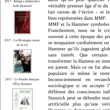
2017 - Kënga e dashurisë e
véritable premier âge d’or du 
Judë Iskariotit
fait raison de l’écrire – et 
bien représentées dans
MMF
.
MMF
et la Hammer symboles d
Franchement, nous ne le cr
souvent à cette époque des pro
2017 - La Montagne morte
se moquaient cordialement ou 
de la vie
Hammer qu’ils jugeaient glob
sans intérêt. Que certains
transformer la Hamme en instru
est patent. Mais ce ne fut ab
populaire ni même le reste
Inconsciemment en revan
2017 - Le Paradis français
d'Éric Rohmer
sociologique si on accepte l’
différent des consciences ind
Stanzick peut se défendre mai
artificielle plus qu’une vé
Hammer au demeurant ne critiq