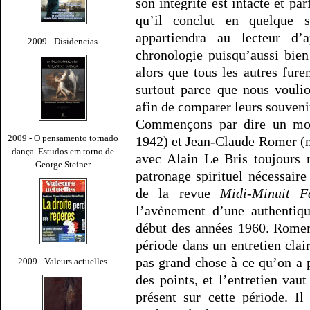
son intégrité est intacte et pa
qu’il conclut en quelque s
appartiendra au lecteur d’
2009 - Disidencias
chronologie puisqu’aussi bien
alors que tous les autres fur
surtout parce que nous vouli
afin de comparer leurs souvenir
Commençons par dire un mo
2009 - O pensamento tornado
1942) et Jean-Claude Romer (né
dança. Estudos em torno de
avec Alain Le Bris toujours 
George Steiner
patronage spirituel nécessair
de la revue
Midi-Minuit Fa
l’avènement d’une authentiqu
début des années 1960. Romer
période dans un entretien clai
pas grand chose à ce qu’on a 
2009 - Valeurs actuelles
des points, et l’entretien vau
présent sur cette période. Il