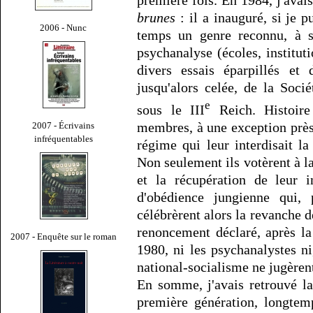
brunes
: il a inauguré, si je p
2006 - Nunc
temps un genre reconnu, à sa
psychanalyse (écoles, instituti
divers essais éparpillés et d
jusqu'alors celée, de la Soc
e
sous le III
Reich. Histoire
membres, à une exception près
2007 - Écrivains
infréquentables
régime qui leur interdisait la
Non seulement ils votèrent à l
et la récupération de leur i
d'obédience jungienne qui,
célébrèrent alors la revanche 
renoncement déclaré, après la
2007 - Enquête sur le roman
1980, ni les psychanalystes ni
national-socialisme ne jugèrent 
En somme, j'avais retrouvé la
première génération, longtemp