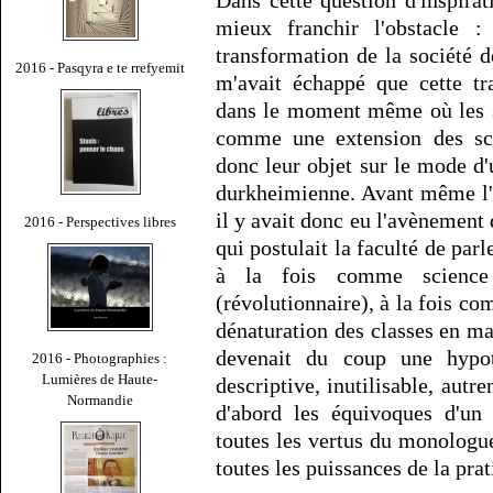
Dans cette question d'inspirat
mieux franchir l'obstacle :
transformation de la société d
2016 - Pasqyra e te rrefyemit
m'avait échappé que cette tr
dans le moment même où les s
comme une extension des sci
donc leur objet sur le mode d'un
durkheimienne. Avant même l'a
il y avait donc eu l'avènement 
2016 - Perspectives libres
qui postulait la faculté de parl
à la fois comme science 
(révolutionnaire), à la fois
dénaturation des classes en ma
devenait du coup une hypot
2016 - Photographies :
Lumières de Haute-
descriptive, inutilisable, autre
Normandie
d'abord les équivoques d'u
toutes les vertus du monologu
toutes les puissances de la pra