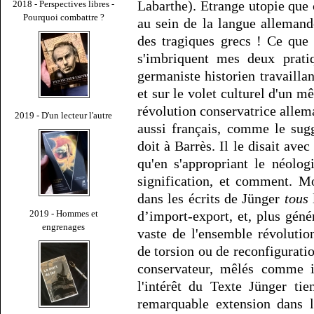
Labarthe). Etrange utopie que 
2018 - Perspectives libres -
Pourquoi combattre ?
au sein de la langue allemand
des tragiques grecs ! Ce que
s'imbriquent mes deux prati
germaniste historien travailla
et sur le volet culturel d'un 
révolution conservatrice allem
2019 - D'un lecteur l'autre
aussi français, comme le sugg
doit à Barrès. Il le disait ave
qu'en s'appropriant le néolog
signification, et comment. Mo
dans les écrits de Jünger
tous
l
2019 - Hommes et
d’import-export, et, plus géné
engrenages
vaste de l'ensemble révoluti
de torsion ou de reconfigurati
conservateur, mêlés comme i
l'intérêt du Texte Jünger ti
remarquable extension dans la