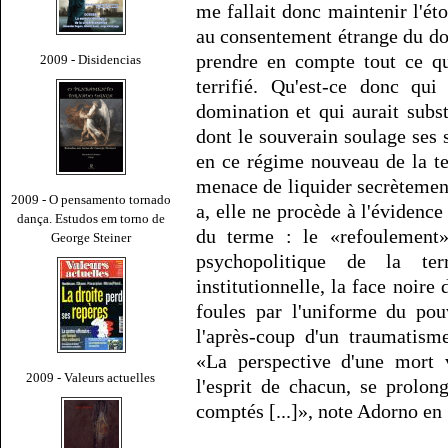
me fallait donc maintenir l'é
au consentement étrange du dom
prendre en compte tout ce qu
2009 - Disidencias
terrifié. Qu'est-ce donc qui
domination et qui aurait subst
dont le souverain soulage ses 
en ce régime nouveau de la ter
menace de liquider secrètement
2009 - O pensamento tornado
a, elle ne procède à l'évidenc
dança. Estudos em torno de
du terme : le «refoulement» 
George Steiner
psychopolitique de la ter
institutionnelle, la face noir
foules par l'uniforme du pouv
l'après-coup d'un traumatism
«La perspective d'une mort v
2009 - Valeurs actuelles
l'esprit de chacun, se prolon
comptés [...]», note Adorno en 