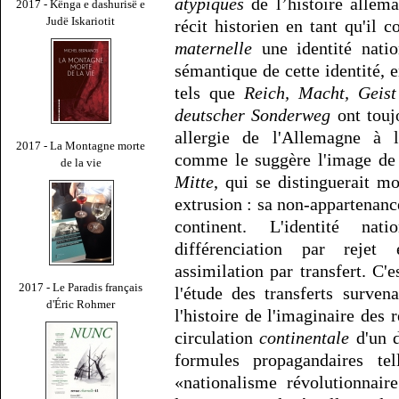
atypiques
de l’histoire allema
2017 - Kënga e dashurisë e
Judë Iskariotit
récit historien en tant qu'il 
maternelle
une identité natio
sémantique de cette identité, e
tels que
Reich, Macht, Geist
deutscher Sonderweg
ont touj
allergie de l'Allemagne à l
2017 - La Montagne morte
comme le suggère l'image de
de la vie
Mitte
, qui se distinguerait m
extrusion : sa non-appartenan
continent. L'identité nati
différenciation par rejet 
assimilation par transfert. C'
2017 - Le Paradis français
l'étude des transferts surve
d'Éric Rohmer
l'histoire de l'imaginaire des 
circulation
continentale
d'un d
formules propagandaires tel
«nationalisme révolutionnair