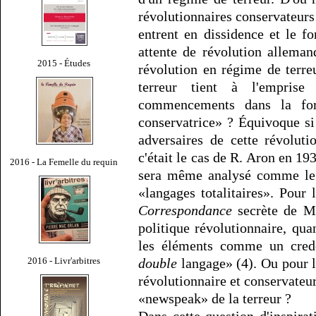
révolutionnaires conservateur
entrent en dissidence et le f
attente de révolution allema
2015 - Études
révolution en régime de terreu
terreur tient à l'empris
commencements dans la for
conservatrice» ? Équivoque s
adversaires de cette révolut
c'était le cas de R. Aron en 19
2016 - La Femelle du requin
sera même analysé comme le 
«langages totalitaires». Pour l
Correspondance
secrète de Mi
politique révolutionnaire, qua
les éléments comme un credo
2016 - Livr'arbitres
double
langage» (4). Ou pour l
révolutionnaire et conservateur
«newspeak» de la terreur ?