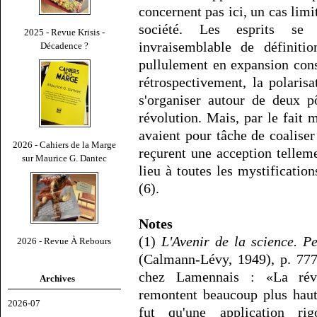
concernent pas ici, un cas limi
société. Les esprits se 
2025 - Revue Krisis -
invraisemblable de définiti
Décadence ?
pullulement en expansion con
rétrospectivement, la polarisa
s'organiser autour de deux pô
révolution. Mais, par le fait
avaient pour tâche de coaliser
2026 - Cahiers de la Marge
reçurent une acception tellem
sur Maurice G. Dantec
lieu à toutes les mystificatio
(6).
Notes
(1)
L'Avenir de la science. P
2026 - Revue À Rebours
(Calmann-Lévy, 1949), p. 777
chez Lamennais : «La révo
Archives
remontent beaucoup plus haut
2026-07
fut qu'une application ri