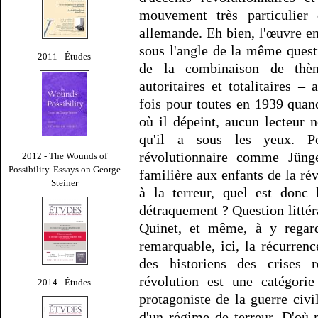
mouvement très particulier 
allemande. Eh bien, l'œuvre ent
sous l'angle de la même quest
2011 - Études
de la combinaison de thèm
autoritaires et totalitaires
fois pour toutes en 1939 quan
où il dépeint, aucun lecteur n
qu'il a sous les yeux. P
révolutionnaire comme Jüng
2012 - The Wounds of
Possibility. Essays on George
familière aux enfants de la ré
Steiner
à la terreur, quel est donc 
détraquement ? Question litté
Quinet, et même, à y regard
remarquable, ici, la récurre
des historiens des crises r
révolution est une catégorie
2014 - Études
protagoniste de la guerre civ
d'un régime de terreur. D'où 