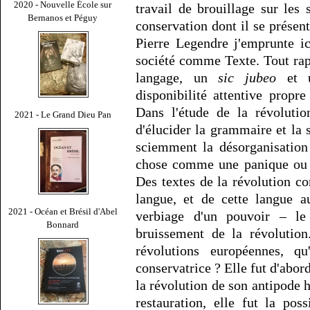
2020 - Nouvelle École sur
travail de brouillage sur les
Bernanos et Péguy
conservation dont il se prése
Pierre Legendre j'emprunte ici
société comme Texte. Tout rap
langage, un
sic jubeo
et 
disponibilité attentive propr
Dans l'étude de la révolutio
2021 - Le Grand Dieu Pan
d'élucider la grammaire et la
sciemment la désorganisation 
chose comme une panique ou u
Des textes de la révolution co
langue, et de cette langue a
2021 - Océan et Brésil d'Abel
verbiage d'un pouvoir – le
Bonnard
bruissement de la révolution
révolutions européennes, qu
conservatrice ? Elle fut d'abord
la révolution de son antipode h
restauration, elle fut la pos