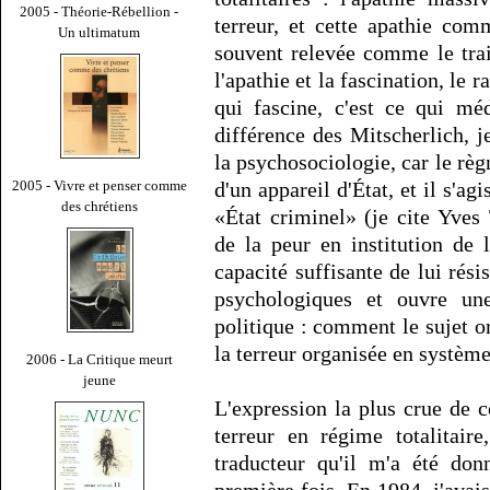
2005 - Théorie-Rébellion -
terreur, et cette apathie com
Un ultimatum
souvent relevée comme le trait
l'apathie et la fascination, le 
qui fascine, c'est ce qui mé
différence des Mitscherlich, 
la psychosociologie, car le règn
d'un appareil d'État, et il s'
2005 - Vivre et penser comme
des chrétiens
«État criminel» (je cite Yves
de la peur en institution de l
capacité suffisante de lui rés
psychologiques et ouvre une
politique : comment le sujet or
la terreur organisée en systèm
2006 - La Critique meurt
jeune
L'expression la plus crue de ce
terreur en régime totalitair
traducteur qu'il m'a été don
première fois. En 1984, j'avai