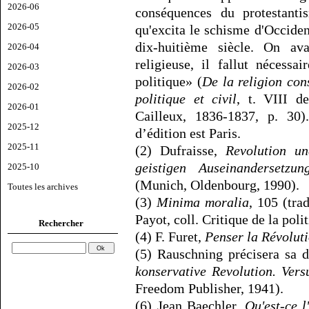
2026-06
conséquences du protestantis
2026-05
qu'excita le schisme d'Occide
dix-huitième siècle. On av
2026-04
religieuse, il fallut nécessa
2026-03
politique» (
De la religion con
2026-02
politique et civil
, t. VIII d
2026-01
Cailleux, 1836-1837, p. 30).
2025-12
d’édition est Paris.
2025-11
(2) Dufraisse,
Revolution u
geistigen Auseinandersetz
2025-10
(Munich, Oldenbourg, 1990).
Toutes les archives
(3)
Minima moralia
, 105 (tra
Payot, coll. Critique de la poli
Rechercher
(4) F. Furet,
Penser la Révoluti
(5) Rauschning précisera sa 
konservative Revolution. Ver
Freedom Publisher, 1941).
(6) Jean Baechler,
Qu'est-ce l