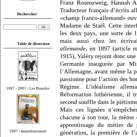
Franz Rosenzweig, Hannah Ar
Traducteur français d’écrits al
Rechercher
«champ franco-allemand» ouve
Madame de Staël. Cette inter
les deux pays, une sorte de 
mais aussi chez les écriv
Table de dissection
allemande
, en 1897 (article 
1915), Valéry rejoint donc une 
Germanie inaugurée par Mir
l’Allemagne, avant même la p
passionne pour l’action des ho
Régime. L’idéalisme allem
1997 - 2001 - Les Brandes
Réformation luthérienne, il t
second souffle dans le piétism
Mais ces lignées n’empêchen
chacune à son tour, la même 
apprentissage du métier de
1997 - Immédiatement
génération, la première de l’