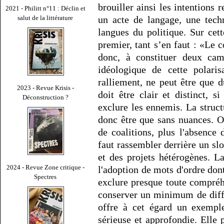
brouiller ainsi les intentions r
2021 - Philitt n°11 : Déclin et
salut de la littérature
un acte de langage, une techn
langues du politique. Sur cett
premier, tant s’en faut : «Le c
donc, à constituer deux cam
idéologique de cette polari
ralliement, ne peut être que d
2023 - Revue Krisis -
doit être clair et distinct, s
Déconstruction ?
exclure les ennemis. La struc
donc être que sans nuances. 
de coalitions, plus l'absence 
faut rassembler derrière un sl
et des projets hétérogènes. L
2024 - Revue Zone critique -
l'adoption de mots d'ordre dont 
Spectres
exclure presque toute compréh
conserver un minimum de diff
offre à cet égard un exemple
sérieuse et approfondie. Elle 