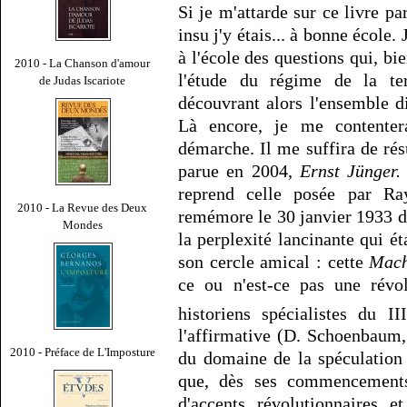
Si je m'attarde sur ce livre pa
insu j'y étais... à bonne école. 
à l'école des questions qui, bi
2010 - La Chanson d'amour
l'étude du régime de la te
de Judas Iscariote
découvrant alors l'ensemble d
Là encore, je me contentera
démarche. Il me suffira de ré
parue en 2004,
Ernst Jünger.
reprend celle posée par R
2010 - La Revue des Deux
remémore le 30 janvier 1933 don
Mondes
la perplexité lancinante qui éta
son cercle amical : cette
Mach
ce ou n'est-ce pas une révol
historiens spécialistes du III
l'affirmative (D. Schoenbaum, 
2010 - Préface de L'Imposture
du domaine de la spéculation 
que, dès ses commencements, 
d'accents révolutionnaires e