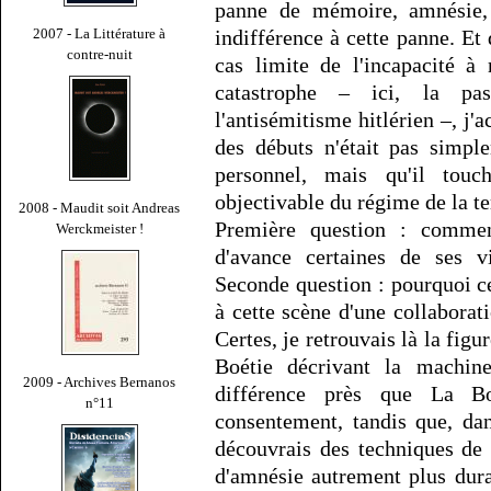
panne de mémoire, amnésie, 
indifférence à cette panne. Et 
2007 - La Littérature à
contre-nuit
cas limite de l'incapacité à
catastrophe – ici, la pa
l'antisémitisme hitlérien –, j
des débuts n'était pas simp
personnel, mais qu'il touch
objectivable du régime de la te
2008 - Maudit soit Andreas
Première question : commen
Werckmeister !
d'avance certaines de ses v
Seconde question : pourquoi ce
à cette scène d'une collaborat
Certes, je retrouvais là la fig
Boétie décrivant la machine
2009 - Archives Bernanos
différence près que La Boé
n°11
consentement, tandis que, dan
découvrais des techniques de 
d'amnésie autrement plus dur