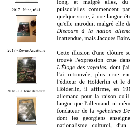
long, et malgré elles, du
puisqu'elles commencent par
2017 - Nunc, n°41
quelque sorte, à une langue ét
qu'elle introduit malgré elle d
Discours à la nation allem
inattendue, mais Jacques Bainv
2017 - Revue Accattone
Cette illusion d'une clôture s
trouvé l'expression crue da
L'Éloge des voyelles
, dont j'
l'ai retrouvée, plus crue en
l'éditeur de Hölderlin et le
Hölderlin, il affirme, en 19
2018 - La Terre demeure
allemand pour la raison qu'il
langue que l'allemand, ni même 
fondateur de la «
geheimes De
dont les georgiens enseign
nationalisme culturel, d'un