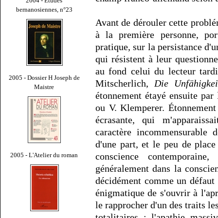
2004 - Études
bernanosiennes, n°23
Avant de dérouler cette problé
à la première personne, por
pratique, sur la persistance 
qui résistent à leur questionn
au fond celui du lecteur tard
2005 - Dossier H Joseph de
Mitscherlich,
Die Unfähigkei
Maistre
étonnement étayé ensuite par
ou V. Klemperer. Étonnement 
écrasante, qui m'apparaissa
caractère incommensurable d
d'une part, et le peu de place
conscience contemporaine
2005 - L'Atelier du roman
généralement dans la conscie
décidément comme un défaut d
énigmatique de s'ouvrir à l'apr
le rapprocher d'un des traits l
totalitaires : l'apathie mas