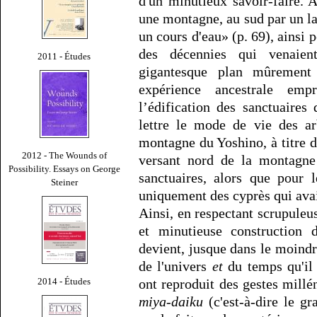
d'un minutieux savoir-faire. A
une montagne, au sud par un lac
un cours d'eau» (p. 69), ainsi
des décennies qui venaient
2011 - Études
gigantesque plan mûrement 
expérience ancestrale emp
l’édification des sanctuaires
lettre le mode de vie des ar
montagne du Yoshino, à titre d
2012 - The Wounds of
versant nord de la montagne 
Possibility. Essays on George
sanctuaires, alors que pour l
Steiner
uniquement des cyprès qui avai
Ainsi, en respectant scrupuleus
et minutieuse construction 
devient, jusque dans le moindr
de l'univers
et
du temps qu'il 
2014 - Études
ont reproduit des gestes mill
miya-daiku
(c'est-à-dire le gr