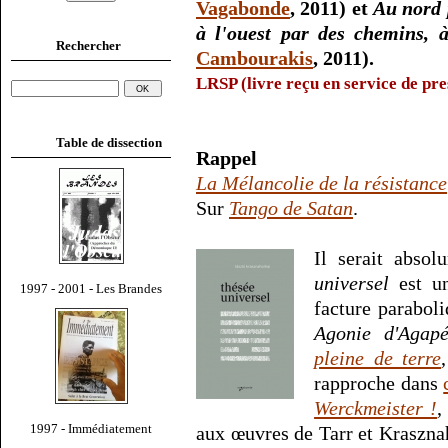
Vagabonde
, 2011) et
Au nord 
à l'ouest par des chemins, à
Rechercher
Cambourakis
, 2011).
LRSP (livre reçu en service de pre
Table de dissection
Rappel
La Mélancolie de la résistance
Sur
Tango de Satan
.
Il serait abso
universel
est un
1997 - 2001 - Les Brandes
facture parabol
Agonie d'Agap
pleine de terre
rapproche dans
Werckmeister !
,
1997 - Immédiatement
aux œuvres de Tarr et Krasznah