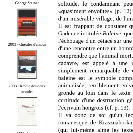
solitude, le condamnant peu
George Steiner
«quasiment envoûtés» (p. 12) 
d'un misérable village, de l'i
Il est frappant de constater 
Gadenne intitulée
Baleine
, que
l'échouage d'un cétacé sur une
2003 - Gueules d'amour
d'une rencontre entre un homm
comprendre que l'animal mort,
cadavre, est appelé à une m
simplement remarquable de c
baleine est le symbole compl
animalisée, terriblement eniv
2003 - Revue des deux
mondes
gronde au loin dans le texte
certitude d'une destruction g
l'écrivain hongrois (cf. p. 13).
Il va donc de soi qu'un lec
romanesque de Krasznahorkai
(qui lui-même aime les text