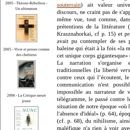
2005 - Théorie-Rébellion -
souterrain
) ait valeur unive
Un ultimatum
discours, ne craint pas de s'app
même vue, tout comme, dans 
prétentions de la littérature 
Krasznahorkai, cf p. 15) et p
avait pu contempler de ses 
baleine qui était à la fois «l
2005 - Vivre et penser comme
cet unique corps gigantesque» 
des chrétiens
La narration s'organise 
traditionnelles (la liberté
ver
contre ceux qui l’écoutent, l
communication n'est possi
impossible au narrateur de 
2006 - La Critique meurt
télégramme, le passé contre le
jeune
situation de notre époque «où
l'absence d'idéal» (p. 64), époq
(cf. p. 68), du nihilisme, ains
maléfique n'a rien à voir avec