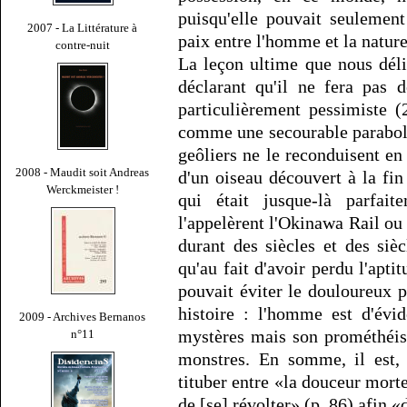
puisqu'elle pouvait seulement
2007 - La Littérature à
paix entre l'homme et la nature
contre-nuit
La leçon ultime que nous déli
déclarant qu'il ne fera pas 
particulièrement pessimiste (
comme une secourable parabole
geôliers ne le reconduisent en 
2008 - Maudit soit Andreas
d'un oiseau découvert à la fin
Werckmeister !
qui était jusque-là parfai
l'appelèrent l'Okinawa Rail ou 
durant des siècles et des si
qu'au fait d'avoir perdu l'apt
pouvait éviter le douloureux 
histoire : l'homme est d'évi
2009 - Archives Bernanos
mystères mais son prométhéis
n°11
monstres. En somme, il est,
tituber entre «la douceur mortell
de [se] révolter» (p. 86) afin 