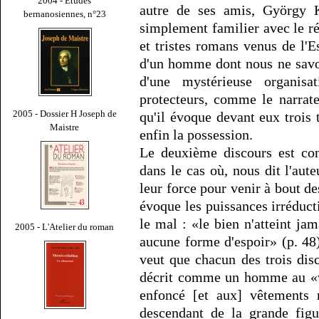
2004 - Études
autre de ses amis, György 
bernanosiennes, n°23
simplement familier avec le r
et tristes romans venus de l'Es
d'un homme dont nous ne savons
d'une mystérieuse organis
protecteurs, comme le narrate
2005 - Dossier H Joseph de
qu'il évoque devant eux trois t
Maistre
enfin la possession.
Le deuxième discours est con
dans le cas où, nous dit l'aut
leur force pour venir à bout des
évoque les puissances irréduct
le mal : «le bien n'atteint jam
2005 - L'Atelier du roman
aucune forme d'espoir» (p. 48)
veut que chacun des trois di
décrit comme un homme au «vi
enfoncé [et aux] vêtements 
descendant de la grande fi