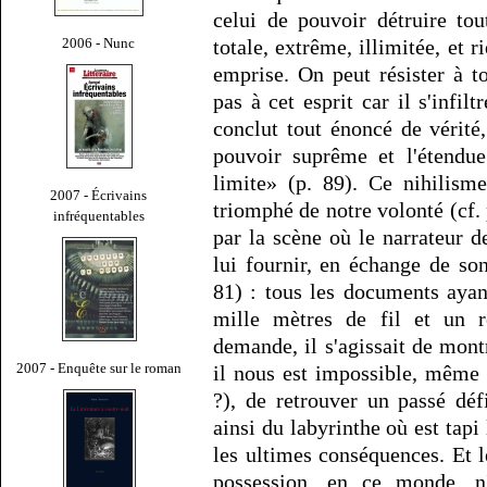
celui de pouvoir détruire tou
2006 - Nunc
totale, extrême, illimitée, et 
emprise. On peut résister à t
pas à cet esprit car il s'infil
conclut tout énoncé de vérité
pouvoir suprême et l'étendu
limite» (p. 89). Ce nihilism
2007 - Écrivains
triomphé de notre volonté (cf.
infréquentables
par la scène où le narrateur 
lui fournir, en échange de son
81) : tous les documents ayan
mille mètres de fil et un r
demande, il s'agissait de mont
2007 - Enquête sur le roman
il nous est impossible, même
?), de retrouver un passé déf
ainsi du labyrinthe où est tapi 
les ultimes conséquences. Et le
possession, en ce monde, n'