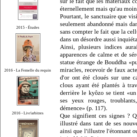
sur le fait que les matériaux 
éternellement mais qu'au moins 
Pourtant, le sanctuaire que visi
seulement abandonné mais dan
2015 - Études
sans compter le fait que la cel
dans un désordre aussi inquiétan
Ainsi, plusieurs indices aura
apparences de calme et de sér
statue étrange de Bouddha «pu
miracles, recevoir de faux acte
2016 - La Femelle du requin
d'or ont été cloués sur une 
clous ayant été plantés à tra
derrière le kyôzo se tient «un
ses yeux rouges, troublants
démence» (p. 117).
2016 - Livr'arbitres
Que signifient ces signes ? 
illustré dans tant de ses nouvel
ainsi que l'illustre l'étonnant