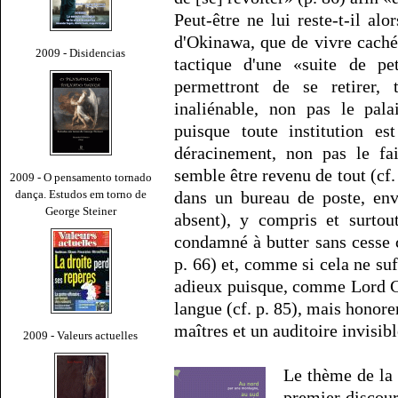
Peut-être ne lui reste-t-il al
d'Okinawa, que de vivre caché e
2009 - Disidencias
tactique d'une «suite de pe
permettront de se retirer, 
inaliénable, non pas le pal
puisque toute institution e
déracinement, non pas le fai
semble être revenu de tout (cf.
2009 - O pensamento tornado
dança. Estudos em torno de
dans un bureau de poste, env
George Steiner
absent), y compris et surtou
condamné à butter sans cesse c
p. 66) et, comme si cela ne suff
adieux puisque, comme Lord Cha
langue (cf. p. 85), mais honore
maîtres et un auditoire invisib
2009 - Valeurs actuelles
Le thème de la t
premier discour