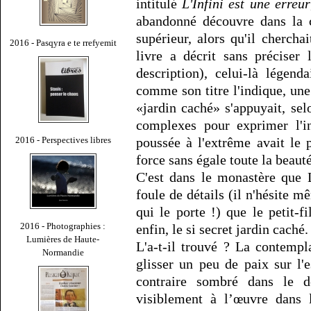
intitulé
L'Infini est une erreur
abandonné découvre dans la c
supérieur, alors qu'il chercha
2016 - Pasqyra e te rrefyemit
livre a décrit sans préciser 
description), celui-là légend
comme son titre l'indique, une 
«jardin caché» s'appuyait, sel
complexes pour exprimer l'in
2016 - Perspectives libres
poussée à l'extrême avait le
force sans égale toute la beauté
C'est dans le monastère que 
foule de détails (il n'hésite m
qui le porte !) que le petit-f
2016 - Photographies :
enfin, le si secret jardin caché.
Lumières de Haute-
L'a-t-il trouvé ? La contempla
Normandie
glisser un peu de paix sur l'
contraire sombré dans le dé
visiblement à l’œuvre dans 