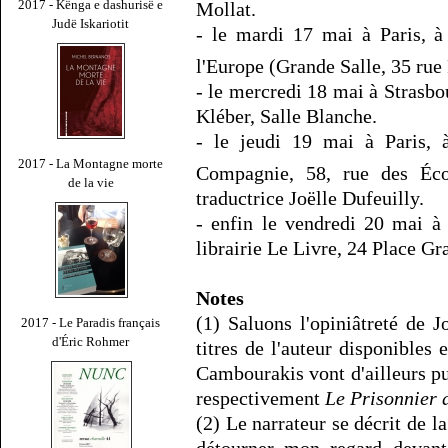
2017 - Kënga e dashurisë e
Mollat.
Judë Iskariotit
- le mardi 17 mai à Paris, à
l'Europe (Grande Salle, 35 rue
- le mercredi 18 mai à Strasbour
Kléber, Salle Blanche.
- le jeudi 19 mai à Paris, à
2017 - La Montagne morte
Compagnie, 58, rue des Éco
de la vie
traductrice Joëlle Dufeuilly.
- enfin le vendredi 20 mai à 
librairie Le Livre, 24 Place G
Notes
(1) Saluons l'opiniâtreté de J
2017 - Le Paradis français
d'Éric Rohmer
titres de l'auteur disponibles
Cambourakis vont d'ailleurs pu
respectivement
Le Prisonnier 
(2) Le narrateur se décrit de l
détourner mon regard devant 