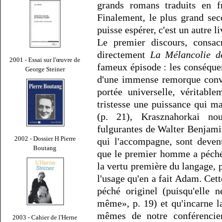
grands romans traduits en fr
Finalement, le plus grand sec
puisse espérer, c'est un autre li
Le premier discours, consac
directement
La Mélancolie de
2001 - Essai sur l'œuvre de
fameux épisode : les conséquenc
George Steiner
d'une immense remorque convo
portée universelle, véritabl
tristesse une puissance qui m
(p. 21), Krasznahorkai nou
fulgurantes de Walter Benjamin
2002 - Dossier H Pierre
qui l'accompagne, sont deven
Boutang
que le premier homme a péché,
la vertu première du langage,
l'usage qu'en a fait Adam. Cett
péché originel (puisqu'elle 
même», p. 19) et qu'incarne l
mêmes de notre conférencier
2003 - Cahier de l'Herne