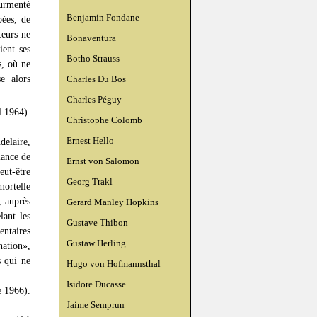
ourmenté
Benjamin Fondane
pées, de
ceurs ne
Bonaventura
ient ses
Botho Strauss
s, où ne
se alors
Charles Du Bos
Charles Péguy
l 1964).
Christophe Colomb
Ernest Hello
delaire,
lance de
Ernst von Salomon
ut-être
Georg Trakl
mortelle
, auprès
Gerard Manley Hopkins
lant les
Gustave Thibon
entaires
Gustaw Herling
ation»,
 qui ne
Hugo von Hofmannsthal
Isidore Ducasse
e 1966).
Jaime Semprun