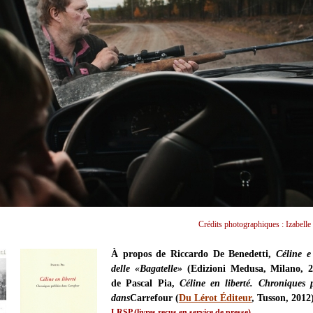
Crédits photographiques : Izabelle
À propos de Riccardo De Benedetti,
Céline e
delle «Bagatelle»
(Edizioni Medusa, Milano, 2
de Pascal Pia,
Céline en liberté. Chroniques p
dans
Carrefour (
Du Lérot Éditeur
, Tusson, 2012
LRSP (livres reçus en service de presse).