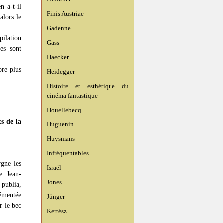
n a-t-il
Finis Austriae
alors le
Gadenne
pilation
Gass
les sont
Haecker
ore plus
Heidegger
Histoire et esthétique du
cinéma fantastique
Houellebecq
ts de la
Huguenin
Huysmans
Infréquentables
rgne les
Israël
e. Jean-
Jones
 publia,
rémentée
Jünger
r le bec
Kertész