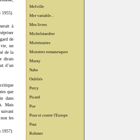
Melville
i 1955).
Mer variable...
Mes livres
erait à
épriser
Michelstaedter
égard de
Moitrinaires
 vie, un
Monstres romanesques
né de la
e dirais
Muray
aut d’un
Nabe
Oubliés
critique
Percy
utes que
Picard
ain dans
k. Mais
Poe
 suivant
Pour et contre l'Europe
 non les
Praz
n 1957).
Rohmer