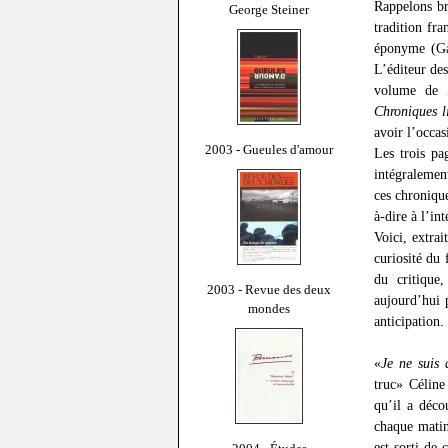
Rappelons br
George Steiner
tradition fra
éponyme (Ga
L’éditeur des
volume de 5
Chroniques l
avoir l’occas
2003 - Gueules d'amour
Les trois pa
intégralement
ces chronique
à-dire à l’i
Voici, extra
curiosité du
du critique
2003 - Revue des deux
aujourd’hui p
mondes
anticipation.
«
Je ne suis 
truc» Céline
qu’il a déco
chaque matin
est sorti de