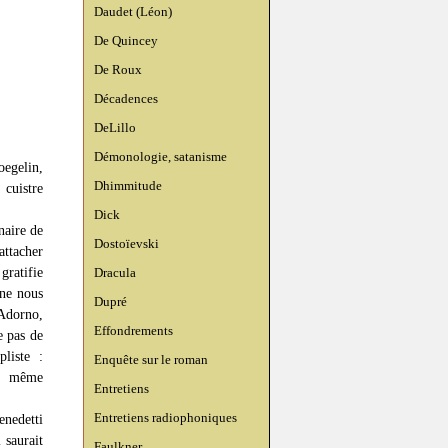
Daudet (Léon)
De Quincey
De Roux
Décadences
DeLillo
Démonologie, satanisme
oegelin,
Dhimmitude
 cuistre
Dick
naire de
Dostoïevski
attacher
gratifie
Dracula
 ne nous
Dupré
’Adorno,
Effondrements
e pas de
liste :
Enquête sur le roman
it même
Entretiens
Entretiens radiophoniques
enedetti
 saurait
Faulkner