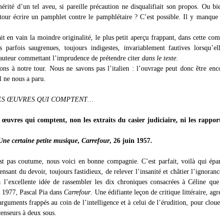
érité d’un tel aveu, si pareille précaution ne disqualifiait son propos. Ou bie
tour écrire un pamphlet contre le pamphlétaire ? C’est possible. Il y manque 
t en vain la moindre originalité, le plus petit aperçu frappant, dans cette com
s parfois saugrenues, toujours indigestes, invariablement fautives lorsqu’el
l’auteur commettant l’imprudence de prétendre citer
dans le texte
.
ons à notre tour. Nous ne savons pas l’italien : l’ouvrage peut donc être enc
l ne nous a paru.
LES ŒUVRES QUI COMPTENT…
 œuvres qui comptent, non les extraits du casier judiciaire, ni les rappor
Une certaine petite musique
,
Carrefour
, 26 juin 1957.
st pas coutume, nous voici en bonne compagnie. C’est parfait, voilà qui épa
ensant du devoir, toujours fastidieux, de relever l’insanité et châtier l’ignoranc
 l’excellente idée de rassembler les dix chroniques consacrées à Céline que
t 1977, Pascal Pia dans
Carrefour
. Une édifiante leçon de critique littéraire, ag
rguments frappés au coin de l’intelligence et à celui de l’érudition, pour cloue
censeurs à deux sous.