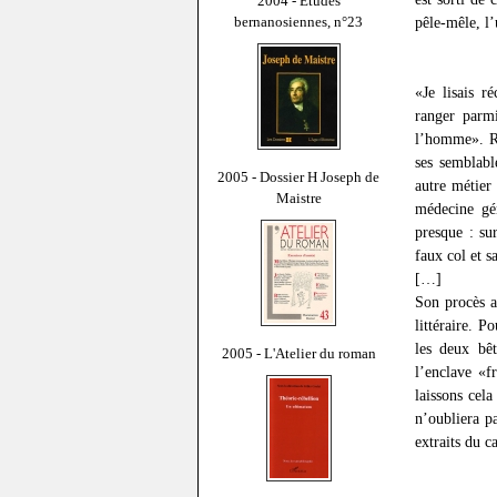
2004 - Études
bernanosiennes, n°23
pêle-mêle, l’
«Je lisais 
ranger parm
l’homme». Ri
ses semblabl
2005 - Dossier H Joseph de
autre métier
Maistre
médecine gén
presque : su
faux col et s
[…]
Son procès a 
littéraire. P
les deux bêt
2005 - L'Atelier du roman
l’enclave «f
laissons cela
n’oubliera p
extraits du c