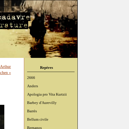
'Arthur
Repères
chen »
2666
Anders
Apologia pro Vita Kurtzii
Barbey d'Aurevilly
Barrès
Bellum civile
Bernanos