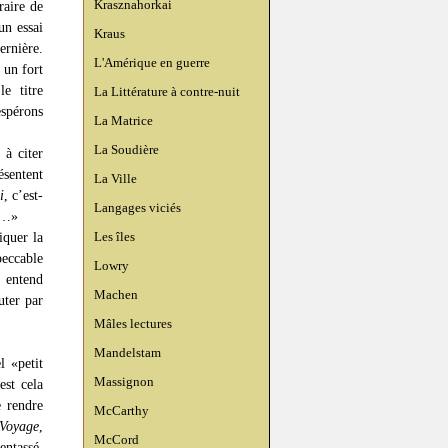
Krasznahorkai
raire de
un essai
Kraus
rnière.
L'Amérique en guerre
 un fort
e titre
La Littérature à contre-nuit
espérons
La Matrice
La Soudière
 à citer
ésentent
La Ville
i
, c’est-
Langages viciés
me…»
Les îles
iquer la
peccable
Lowry
 entend
Machen
uter par
Mâles lectures
Mandelstam
l «petit
Massignon
est cela
e rendre
McCarthy
Voyage
,
McCord
entassé,