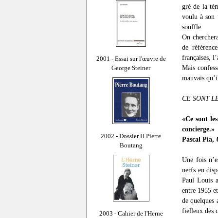
gré de la tém
voulu à son 
souffle.
On chercherai
de référence
françaises, 
2001 - Essai sur l'œuvre de
Mais confess
George Steiner
mauvais qu’i
CE SONT 
«Ce sont les
concierge.»
2002 - Dossier H Pierre
Pascal Pia,
Boutang
Une fois n’e
nerfs en disp
Paul Louis a
entre 1955 e
de quelques a
fielleux des 
2003 - Cahier de l'Herne