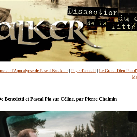
sme de l'Apocalypse de Pascal Bruckner
|
Page d'accueil
|
Le Grand Dieu Pan d
Ma
e Benedetti et Pascal Pia sur Céline, par Pierre Chalmin