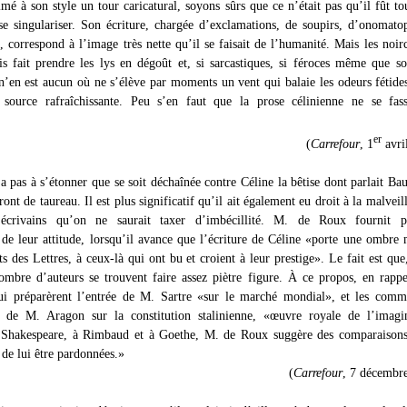
imé à son style un tour caricatural, soyons sûrs que ce n’était pas qu’il fût t
se singulariser. Son écriture, chargée d’exclamations, de soupirs, d’onomato
 correspond à l’image très nette qu’il se faisait de l’humanité. Mais les noir
is fait prendre les lys en dégoût et, si sarcastiques, si féroces même que so
 n’en est aucun où ne s’élève par moments un vent qui balaie les odeurs fétide
e source rafraîchissante. Peu s’en faut que la prose célinienne ne se fas
er
(
Carrefour
, 1
avri
a pas à s’étonner que se soit déchaînée contre Céline la bêtise dont parlait Bau
front de taureau. Il est plus significatif qu’il ait également eu droit à la malveil
écrivains qu’on ne saurait taxer d’imbécillité. M. de Roux fournit pe
n de leur attitude, lorsqu’il avance que l’écriture de Céline «porte une ombre 
s des Lettres, à ceux-là qui ont bu et croient à leur prestige». Le fait est que
ombre d’auteurs se trouvent faire assez piètre figure. À ce propos, en rappe
ui préparèrent l’entrée de M. Sartre «sur le marché mondial», et les comm
s de M. Aragon sur la constitution stalinienne, «œuvre royale de l’imagin
à Shakespeare, à Rimbaud et à Goethe, M. de Roux suggère des comparaisons
 de lui être pardonnées.»
(
Carrefour
, 7 décembr