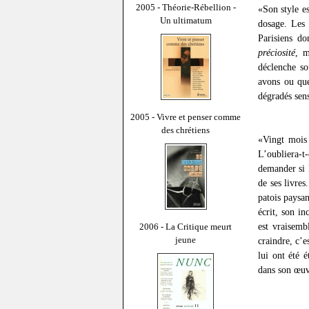
2005 - Théorie-Rébellion -
«Son style es
Un ultimatum
dosage. Les 
Parisiens do
préciosité
, m
déclenche so
avons ou que
dégradés sens
2005 - Vivre et penser comme
des chrétiens
«Vingt mois 
L’oubliera-t
demander si 
de ses livres
patois paysan
écrit, son in
est vraisemb
2006 - La Critique meurt
jeune
craindre, c’e
lui ont été 
dans son œuv