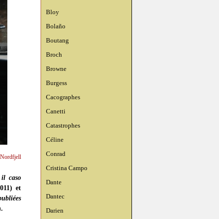
Bloy
Bolaño
Boutang
Broch
Browne
Burgess
Cacographes
Canetti
Catastrophes
Céline
Conrad
 Nordfjell
Cristina Campo
 il caso
Dante
011) et
Dantec
ubliées
).
Darien