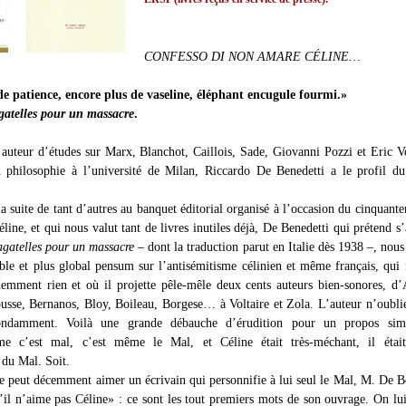
CONFESSO DI NON AMARE CÉLINE…
e patience, encore plus de vaseline, éléphant encugule fourmi.»
gatelles pour un massacre
.
auteur d’études sur Marx, Blanchot, Caillois, Sade, Giovanni Pozzi et Eric V
 philosophie à l’université de Milan, Riccardo De Benedetti a le profil du
la suite de tant d’autres au banquet éditorial organisé à l’occasion du cinquante
line, et qui nous valut tant de livres inutiles déjà, De Benedetti qui prétend s’
gatelles pour un massacre
– dont la traduction parut en Italie dès 1938 –, nous 
ble et plus global pensum sur l’antisémitisme célinien et même français, qui
emment rien et où il projette pêle-mêle deux cents auteurs bien-sonores, d
usse, Bernanos, Bloy, Boileau, Borgese… à Voltaire et Zola. L’auteur n’oubli
ondamment. Voilà une grande débauche d’érudition pour un propos simp
isme c’est mal, c’est même le Mal, et Céline était très-méchant, il éta
 du Mal. Soit.
peut décemment aimer un écrivain qui personnifie à lui seul le Mal, M. De B
’il n’aime pas Céline» : ce sont les tout premiers mots de son ouvrage. On lui