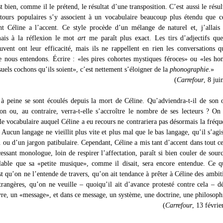
t bien, comme il le prétend, le résultat d’une transposition. C’est aussi le résul
tours populaires s’y associent à un vocabulaire beaucoup plus étendu que c
nt Céline a l’accent. Ce style procède d’un mélange de naturel et, j’allais
ais à la réflexion le mot
art
me paraît plus exact. Les tirs d’adjectifs qu
uvent ont leur efficacité, mais ils ne rappellent en rien les conversations 
 nous entendons. Écrire : «les pires cohortes mystiques féroces» ou «les h
uels cochons qu’ils soient», c’est nettement s’éloigner de la
phonographie
.»
(
Carrefour
, 8 jui
à peine se sont écoulés depuis la mort de Céline. Qu’adviendra-t-il de son
-on ou, au contraire, verra-t-elle s’accroître le nombre de ses lecteurs ? On
le vocabulaire auquel Céline a eu recours ne contrariera pas désormais la fréqu
. Aucun langage ne vieillit plus vite et plus mal que le bas langage, qu’il s’agi
 ou d’un jargon patibulaire. Cependant, Céline a mis tant d’accent dans tout ce
cessant monologue, loin de respirer l’affectation, paraît si bien couler de sourc
lable que sa «petite musique», comme il disait, sera encore entendue. Ce q
st qu’on ne l’entende de travers, qu’on ait tendance à prêter à Céline des ambit
étrangères, qu’on ne veuille – quoiqu’il ait d’avance protesté contre cela – d
re, un «message», et dans ce message, un système, une doctrine, une philosoph
(
Carrefour
, 13 févrie