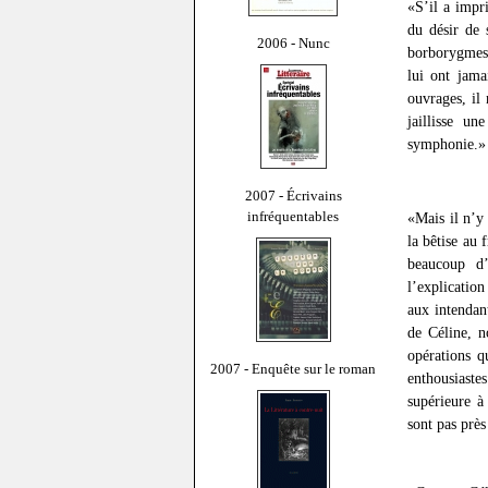
«S’il a impr
du désir de 
2006 - Nunc
borborygmes,
lui ont jama
ouvrages, il
jaillisse un
symphonie.»
2007 - Écrivains
infréquentables
«Mais il n’y 
la bêtise au 
beaucoup d’
l’explicatio
aux intendant
de Céline, n
opérations q
2007 - Enquête sur le roman
enthousiaste
supérieure 
sont pas près