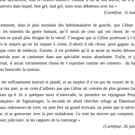
univers dans lequel, bon gré, mal gré, nous nous débattons avec lui.»
(
Carrefour
, 11 ma
récemment, dans le plus mondain des hebdomadaires de gauche, que Céline s
i les ennemis du genre humain, qu’il serait de ceux qui ont choisi de «m
en ne paraît plus éloigné de la vérité. J’imagine que si Céline professait à l’
es le mépris qu’on lui impute à crime, d’abord il eût choisi, pour gagner sa
 que celui de médecin. Ensuite, il est probable qu’il se serait au moins détour
érale pour se cantonner dans une spécialité moins absorbante. Enfin, et j
rtout, il aurait certainement choisi de s’exprimer comme ses censeurs : du h
ans bousculer la syntaxe.
été suffisamment instruit et plaidé, et au surplus il n’est pas du ressort de la 
our ma part, je ne crois d’ailleurs pas que Céline ait commis de plus grosses fa
ises qu’il fit à quelques mois d’intervalle, la première en rejoignant Pét
rançaise» de Sigmaringen, la seconde en allant chercher refuge au Danemar
 aux redresseurs de torts; on peut être un grand écrivain, un poète que le siècle
as, et se gouverner avec la pire maladresse. Ce sont les œuvres qui comptent,
asier judiciaire, ni les rapports de la concierge.»
(
Carrefour
, 26 jui