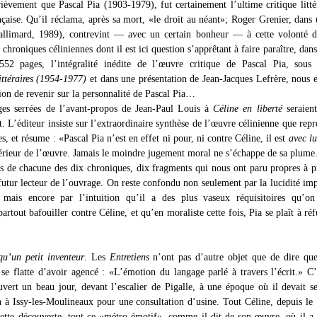
ièvement que Pascal Pia (1903-1979), fut certainement l’ultime critique litté
nçaise. Qu’il réclama, après sa mort, «le droit au néant»; Roger Grenier, dans 
llimard, 1989), contrevint — avec un certain bonheur — à cette volonté de
 chroniques céliniennes dont il est ici question s’apprêtant à faire paraître, dans
52 pages, l’intégralité inédite de l’œuvre critique de Pascal Pia, sous l
ittéraires (1954-1977)
et dans une présentation de Jean-Jacques Lefrère, nous 
ion de revenir sur la personnalité de Pascal Pia…
ges serrées de l’avant-propos de Jean-Paul Louis à
Céline en liberté
seraient
. L’éditeur insiste sur l’extraordinaire synthèse de l’œuvre célinienne que repr
s, et résume : «Pascal Pia n’est en effet ni pour, ni contre Céline, il est
avec lu
ntérieur de l’œuvre. Jamais le moindre jugement moral ne s’échappe de sa plu
its de chacune des dix chroniques, dix fragments qui nous ont paru propres à p
 futur lecteur de l’ouvrage. On reste confondu non seulement par la lucidité im
, mais encore par l’intuition qu’il a des plus vaseux réquisitoires qu’on
artout bafouiller contre Céline, et qu’en moraliste cette fois, Pia se plaît à réf
qu’un petit inventeur
. Les
Entretiens
n’ont pas d’autre objet que de dire que
 se flatte d’avoir agencé : «L’émotion du langage parlé à travers l’écrit.» C’
uvert un beau jour, devant l’escalier de Pigalle, à une époque où il devait s
 à Issy-les-Moulineaux pour une consultation d’usine. Tout Céline, depuis le
 cette découverte, tout ce «métro émotif», comme il dit de son œuvre, où il a 