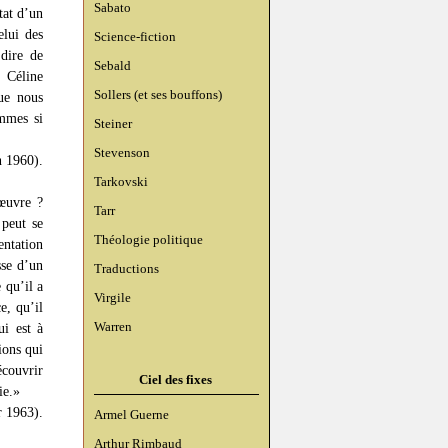
Sabato
tat d’un
elui des
Science-fiction
 dire de
Sebald
e Céline
Sollers (et ses bouffons)
que nous
ommes si
Steiner
Stevenson
n 1960).
Tarkovski
 œuvre ?
Tarr
 peut se
Théologie politique
entation
sse d’un
Traductions
 qu’il a
Virgile
e, qu’il
Warren
ui est à
ions qui
écouvrir
Ciel des fixes
ie.»
r 1963).
Armel Guerne
Arthur Rimbaud