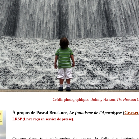
Crédits photographiques : Johnny Hanson,
The Houston C
À propos de Pascal Bruckner,
Le fanatisme de l'Apocalypse
(
Grasset
LRSP (Livre reçu en service de presse).
Comme dans tout phénomène de masse, la folie des intégriste