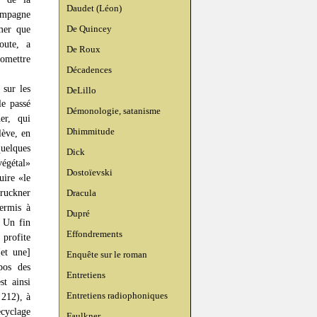
Daudet (Léon)
compagne
De Quincey
rmer que
oute, a
De Roux
romettre
Décadences
 sur les
DeLillo
le passé
Démonologie, satanisme
er, qui
Dhimmitude
lève, en
uelques
Dick
végétal»
Dostoïevski
uire «le
Bruckner
Dracula
permis à
Dupré
 Un fin
Effondrements
profite
et une]
Enquête sur le roman
pos des
Entretiens
st ainsi
Entretiens radiophoniques
 212), à
ecyclage
Faulkner