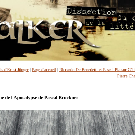
is d'Ernst Jünger
|
Page d'accueil
|
Riccardo De Benedetti et Pascal Pia sur Céli
Pierre Ch
me de l'Apocalypse de Pascal Bruckner