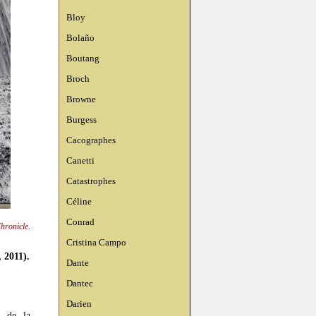
Bloy
Bolaño
Boutang
Broch
Browne
Burgess
Cacographes
Canetti
Catastrophes
Céline
Conrad
hronicle
.
Cristina Campo
, 2011).
Dante
Dantec
Darien
s de la