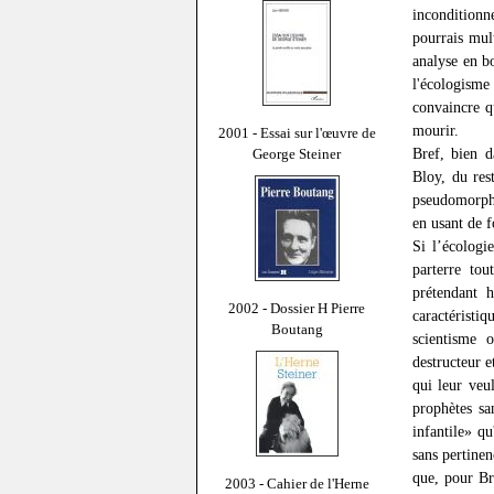
inconditionn
pourrais mult
analyse en 
l'écologisme
convaincre q
mourir.
2001 - Essai sur l'œuvre de
Bref, bien d
George Steiner
Bloy, du res
pseudomorpho
en usant de f
Si l’écologi
parterre tou
prétendant h
2002 - Dossier H Pierre
caractéristi
Boutang
scientisme o
destructeur 
qui leur veu
prophètes sa
infantile» q
sans pertinen
que, pour Br
2003 - Cahier de l'Herne