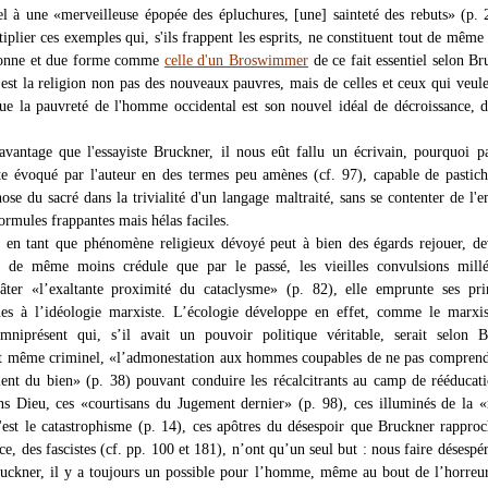
el à une «merveilleuse épopée des épluchures, [une] sainteté des rebuts» (p. 
iplier ces exemples qui, s'ils frappent les esprits, ne constituent tout de même
bonne et due forme comme
celle d'un Broswimmer
de ce fait essentiel selon Br
 est la religion non pas des nouveaux pauvres, mais de celles et ceux qui veul
ue la pauvreté de l'homme occidental est son nouvel idéal de décroissance, d
avantage que l'essayiste Bruckner, il nous eût fallu un écrivain, pourquoi 
te évoqué par l'auteur en des termes peu amènes (cf. 97), capable de pastich
se du sacré dans la trivialité d'un langage maltraité, sans se contenter de l'
ormules frappantes mais hélas faciles.
e en tant que phénomène religieux dévoyé peut à bien des égards rejouer, d
t de même moins crédule que par le passé, les vieilles convulsions millén
âter «l’exaltante proximité du cataclysme» (p. 82), elle emprunte ses pri
ques à l’idéologie marxiste. L’écologie développe en effet, comme le marx
mniprésent qui, s’il avait un pouvoir politique véritable, serait selon B
et même criminel, «l’admonestation aux hommes coupables de ne pas compren
lent du bien» (p. 38) pouvant conduire les récalcitrants au camp de rééducat
ns Dieu, ces «courtisans du Jugement dernier» (p. 98), ces illuminés de la 
u'est le catastrophisme (p. 14), ces apôtres du désespoir que Bruckner rappro
ce, des fascistes (cf. pp. 100 et 181), n’ont qu’un seul but : nous faire désespér
uckner, il y a toujours un possible pour l’homme, même au bout de l’horreur