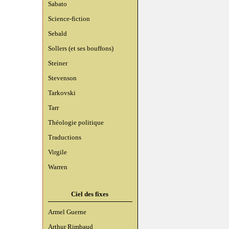
Sabato
Science-fiction
Sebald
Sollers (et ses bouffons)
Steiner
Stevenson
Tarkovski
Tarr
Théologie politique
Traductions
Virgile
Warren
Ciel des fixes
Armel Guerne
Arthur Rimbaud