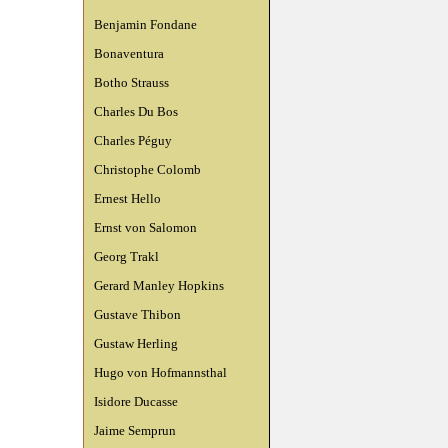
Benjamin Fondane
Bonaventura
Botho Strauss
Charles Du Bos
Charles Péguy
Christophe Colomb
Ernest Hello
Ernst von Salomon
Georg Trakl
Gerard Manley Hopkins
Gustave Thibon
Gustaw Herling
Hugo von Hofmannsthal
Isidore Ducasse
Jaime Semprun