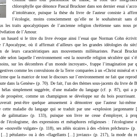
chlorophylle que dénonce Pascal Bruckner dans son dernier essai s’ac
d’intolérance, puisque la thèse du livre de l'auteur consiste à affi
l’écologie, moins consciemment qu’elle ne le souhaiterait sans d
s les traits apocalyptiques de l’ancienne religion chrétienne sans nous p
révélation de l’Amour.
 un hasard si le titre du livre évoque ainsi l’essai que Norman Cohn écrivit
e l’Apocalypse, où il affirmait d’ailleurs que les grandes idéologies du sièc
en de leurs caractéristiques aux mouvements millénaristes. Pascal Bruckn
idée selon laquelle l’environnement «est la nouvelle religion séculière qui s’é
oins, sur les décombres d’un monde incroyant», frappe l’imagination par q
gestives comme les convulsions de la Terre comparées à un «Christ minéral et 
firme que la matrice de tout le discours sur l’environnement ne fait que reprod
hute dans la Genèse» (p. 70). De fait, l'un des thèmes sous-jacents du livre de 
e, hélas simplement suggérée, d'une maladie du langage (cf. p. 87), qui a 
e de prospérer, comme un champignon se développe sur du bois pourrissant.
ouverait peut-être quelque amusement à démontrer que l'auteur lui-même 
 cette maladie du langage qui se traduit par une «explosion jargonnante [
on de galimatias» (p. 133), puisque son livre ne cesse d'employer, à pro
s de l'écologisme, des expressions et métaphores religieuses : l'écologisme e
e «nouvelle vulgate» (p. 118), ses zélés sicaires à des «frères prêcheurs» (p.
s [...] pétulants» ou à des «flagellants [...] joviaux» (p. 217), la mode du r