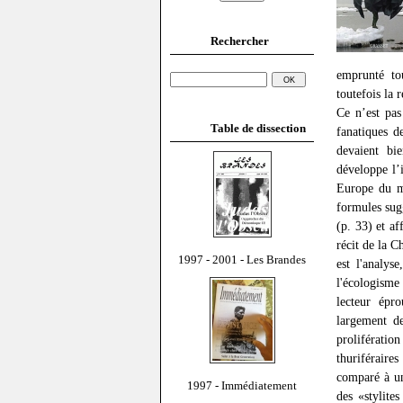
Rechercher
emprunté tou
toutefois la 
Ce n’est pas
Table de dissection
fanatiques d
devaient bi
développe l’
Europe du m
formules sug
(p. 33) et af
récit de la C
1997 - 2001 - Les Brandes
est l'analys
l'écologism
lecteur épr
largement de
proliférati
thuriféraire
comparé à un
1997 - Immédiatement
des «stylite