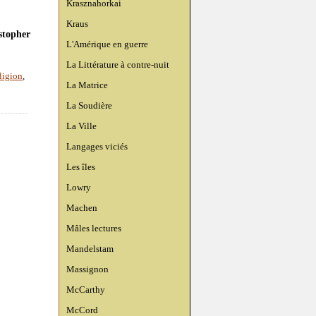
Krasznahorkai
Kraus
topher
L'Amérique en guerre
La Littérature à contre-nuit
ligion
,
La Matrice
La Soudière
La Ville
Langages viciés
Les îles
Lowry
Machen
Mâles lectures
Mandelstam
Massignon
McCarthy
McCord