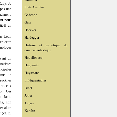
225). Je
Finis Austriae
 pas une
uckner :
Gadenne
ent nous
Gass
ût-il en
Haecker
pas Léon
Heidegger
er cette
Histoire et esthétique du
employer
cinéma fantastique
Houellebecq
evant un
aristes
Huguenin
ncipales
Huysmans
isme, un
ruckner
Infréquentables
dre ceux
Israël
ion. Ces
Jones
«maladie
che, non
Jünger
er alors
Kertész
 (cf. p.