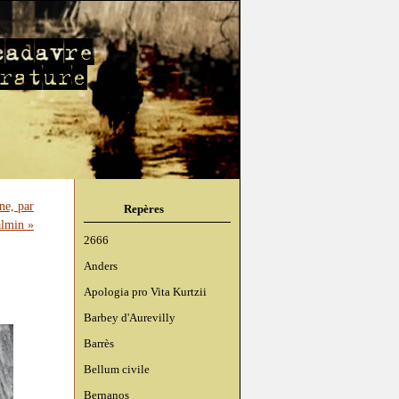
ne, par
Repères
almin »
2666
Anders
Apologia pro Vita Kurtzii
Barbey d'Aurevilly
Barrès
Bellum civile
Bernanos