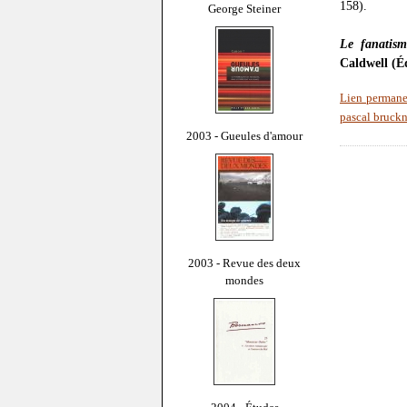
158).
George Steiner
Le fanatism
Caldwell (Éd
Lien permane
pascal bruckn
2003 - Gueules d'amour
2003 - Revue des deux
mondes