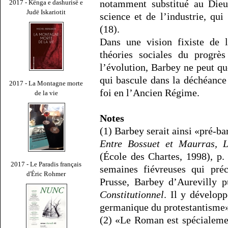
notamment substitué au Dieu 
2017 - Kënga e dashurisë e
Judë Iskariotit
science et de l’industrie, q
(18).
Dans une vision fixiste de l
théories sociales du progrè
l’évolution, Barbey ne peut qu
qui bascule dans la déchéanc
2017 - La Montagne morte
foi en l’Ancien Régime.
de la vie
Notes
(1) Barbey serait ainsi «pré-b
Entre Bossuet et Maurras, L
(École des Chartes, 1998), p.
2017 - Le Paradis français
semaines fiévreuses qui préc
d'Éric Rohmer
Prusse, Barbey d’Aurevilly p
Constitutionnel
. Il y développ
germanique du protestantisme
(2) «Le Roman est spécialemen