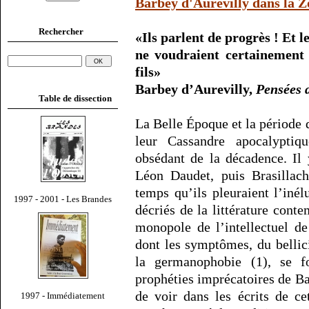
Barbey d'Aurevilly dans la Z
Rechercher
«Ils parlent de progrès ! Et
ne voudraient certainement p
fils»
Barbey d’Aurevilly,
Pensées 
Table de dissection
La Belle Époque et la période 
leur Cassandre apocalyptiq
obsédant de la décadence. Il 
Léon Daudet, puis Brasillac
temps qu’ils pleuraient l’iné
1997 - 2001 - Les Brandes
décriés de la littérature cont
monopole de l’intellectuel de
dont les symptômes, du bellic
la germanophobie (1), se f
prophéties imprécatoires de Bar
de voir dans les écrits de ce
1997 - Immédiatement