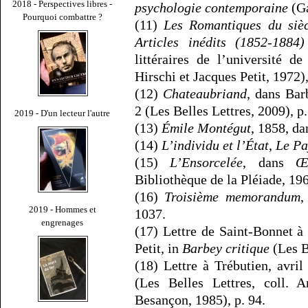
2018 - Perspectives libres -
psychologie contemporaine
(Ga
Pourquoi combattre ?
(11)
Les Romantiques du sièc
Articles inédits (1852-1884)
littéraires de l’université 
Hirschi et Jacques Petit, 1972)
(12)
Chateaubriand
, dans Bar
2 (Les Belles Lettres, 2009), p.
2019 - D'un lecteur l'autre
(13)
Émile Montégut
, 1858, d
(14)
L’individu et l’État
,
Le Pa
(15)
L’Ensorcelée
, dans
Œ
Bibliothèque de la Pléiade, 19
(16)
Troisième memorandum
,
2019 - Hommes et
1037.
engrenages
(17) Lettre de Saint-Bonnet à
Petit, in
Barbey critique
(Les B
(18) Lettre à Trébutien, avri
(Les Belles Lettres, coll. A
Besançon, 1985), p. 94.