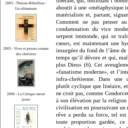
libérale, qui, instituant l’ho
2005 - Théorie-Rébellion -
aboutit à une «métaphysique 
Un ultimatum
matérialiste et, partant, sign
Comment ne pas penser au 
condamnation du vice modern
serpent immonde, qui se traî
cœurs, est maintenant une hy
2005 - Vivre et penser comme
insurgées du fond de l’âme de
des chrétiens
temps qu’il dévore et qui, mal
plus Dieu» (6). Cet aveuglem
«fanatisme moderne», et l’int
infra-chrétienne. Dans une c
plutôt cyclique que linéaire, et
ne croit pas, comme Condorcet
2006 - La Critique meurt
à son élévation par la religion
jeune
civilisation en poursuivant un 
rêve a perdu sa force, tel est
toute proportion gardée, ce