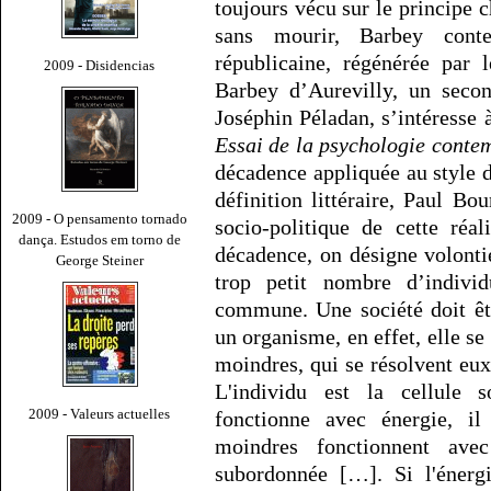
toujours vécu sur le principe c
sans mourir, Barbey cont
républicaine, régénérée par 
2009 - Disidencias
Barbey d’Aurevilly, un secon
Joséphin Péladan, s’intéresse 
Essai de la psychologie conte
décadence appliquée au style d
définition littéraire, Paul B
2009 - O pensamento tornado
socio-politique de cette réa
dança. Estudos em torno de
décadence, on désigne volontie
George Steiner
trop petit nombre d’indivi
commune. Une société doit ê
un organisme, en effet, elle s
moindres, qui se résolvent eu
L'individu est la cellule s
2009 - Valeurs actuelles
fonctionne avec énergie, il
moindres fonctionnent ave
subordonnée […]. Si l'énergi