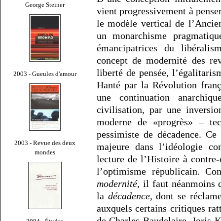
George Steiner
vient progressivement à penser 
le modèle vertical de l’Ancie
un monarchisme pragmatique
émancipatrices du libéralism
concept de modernité des rev
liberté de pensée, l’égalitaris
2003 - Gueules d'amour
Hanté par la Révolution fran
une continuation anarchiq
civilisation, par une inversi
moderne de «progrès» – tech
pessimiste de décadence. Ce
2003 - Revue des deux
majeure dans l’idéologie co
mondes
lecture de l’Histoire à contr
l’optimisme républicain. C
modernité
, il faut néanmoins 
la
décadence
, dont se réclame
auxquels certains critiques ra
de Charles Baudelaire, Joris