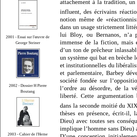
attachement à la tradition, 
influent, des écrivains réact
notion même de «réactionnis
dans un usage strictement lit
lui Bloy, ou Bernanos, n’a 
2001 - Essai sur l'œuvre de
immense de la fiction, mais 
George Steiner
d’un ton de prêcheur inlassab
un système qui bat en brèche l
et institutionnelles du libéra
et parlementaire, Barbey dév
société fondée sur l’opposit
2002 - Dossier H Pierre
l’ordre au désordre, de la vé
Boutang
liberté. Cette argumentation 
dans la seconde moitié du XI
thèses en présence, écrit-il, 
Dieu) avec toutes ses conséq
implique l’homme sans Dieu) av
2003 - Cahier de l'Herne
D’une conception initialemen