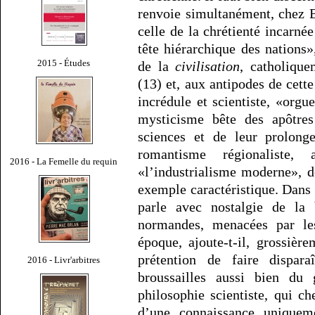
renvoie simultanément, chez Ba
celle de la chrétienté incarnée
tête hiérarchique des nations»,
2015 - Études
de la
civilisation
, catholique
(13) et, aux antipodes de cette
incrédule et scientiste, «orgu
mysticisme bête des apôtres
sciences et de leur prolong
romantisme régionaliste,
2016 - La Femelle du requin
«l’industrialisme moderne», d
exemple caractéristique. Dans
parle avec nostalgie de la
normandes, menacées par les
époque, ajoute-t-il, grossière
prétention de faire dispar
2016 - Livr'arbitres
broussailles aussi bien d
philosophie scientiste, qui c
d’une connaissance uniqueme