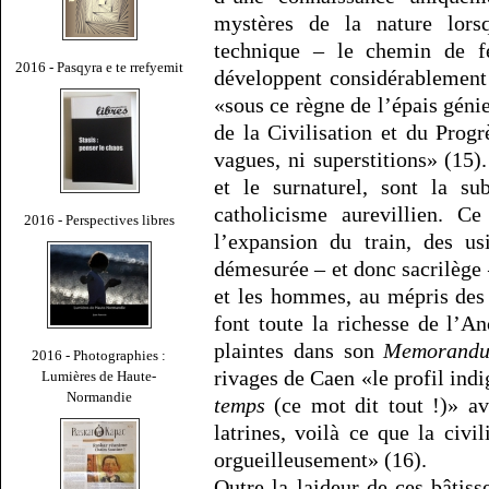
mystères de la nature lors
technique – le chemin de fe
2016 - Pasqyra e te rrefyemit
développent considérablement
«sous ce règne de l’épais géni
de la Civilisation et du Progr
vagues, ni superstitions» (15)
et le surnaturel, sont la su
catholicisme aurevillien. Ce
2016 - Perspectives libres
l’expansion du train, des us
démesurée – et donc sacrilège 
et les hommes, au mépris des s
font toute la richesse de l’
plaintes dans son
Memorand
2016 - Photographies :
rivages de Caen «le profil indi
Lumières de Haute-
Normandie
temps
(ce mot dit tout !)» av
latrines, voilà ce que la civi
orgueilleusement» (16).
Outre la laideur de ces bâtiss