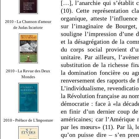
[…], l’anarchie qui s’établit
(10). Cette représentation cl
organique, atteste l’influenc
2010 - La Chanson d'amour
sur l’imaginaire de Bourget,
de Judas Iscariote
souligne l’impression d’une 
et la désagrégation de la com
du corps social provient d’u
unitaire. Par ailleurs, l’avè
substitution de la richesse fi
2010 - La Revue des Deux
la domination foncière ou agr
Mondes
renversement des rapports de fo
L’individualisme, revendication
la Révolution française au nom 
démocratie : face à «la décad
en finir d’un dernier coup de
américaines; car l’Amérique 
2010 - Préface de L'Imposture
par les mœurs» (11). Par là, l
qu’on puisse dire – s’en pre