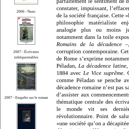
parfaitement le sentiment de 
constater, impuissant, l’effa
2006 - Nunc
de la société française. Cette 
philosophie matérialiste en
analogie plus ou moins jus
notamment dans la toile expo
Romains de la décadence
–,
corruption contemporaine. Cett
2007 - Écrivains
infréquentables
de Rome s’exprime notamment 
Péladan,
La décadence latine
,
1884 avec
Le Vice suprême
. 
comme Péladan se penche avec
décadence romaine n’est pas sa
d’assister aux commencements
2007 - Enquête sur le roman
thématique centrale des écriv
le monde vit ses dernièr
révolutionnaire. Point de sal
«une société qu’on a décapité