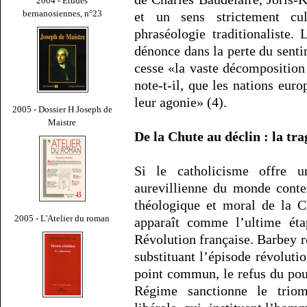
2004 - Études
bernanosiennes, n°23
et un sens strictement cul
phraséologie traditionaliste.
dénonce dans la perte du senti
cesse «la vaste décomposition
note-t-il, que les nations eu
leur agonie» (4).
2005 - Dossier H Joseph de
Maistre
De la Chute au déclin : la tr
Si le catholicisme offre u
aurevillienne du monde conte
théologique et moral de la C
2005 - L'Atelier du roman
apparaît comme l’ultime ét
Révolution française. Barbey ré
substituant l’épisode révolut
point commun, le refus du pou
Régime sanctionne le triomp