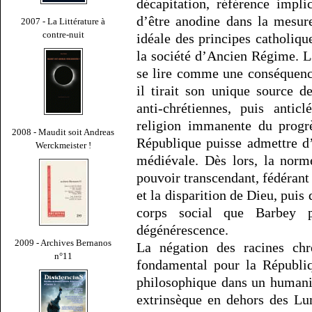
décapitation, référence impli
d’être anodine dans la mesur
2007 - La Littérature à
contre-nuit
idéale des principes catholiqu
la société d’Ancien Régime. La
se lire comme une conséquenc
il tirait son unique source d
anti-chrétiennes, puis antic
religion immanente du progrè
2008 - Maudit soit Andreas
République puisse admettre d’
Werckmeister !
médiévale. Dès lors, la norm
pouvoir transcendant, fédéra
et la disparition de Dieu, puis
corps social que Barbey
dégénérescence.
2009 - Archives Bernanos
La négation des racines chr
n°11
fondamental pour la Républiq
philosophique dans un humani
extrinsèque en dehors des Lu