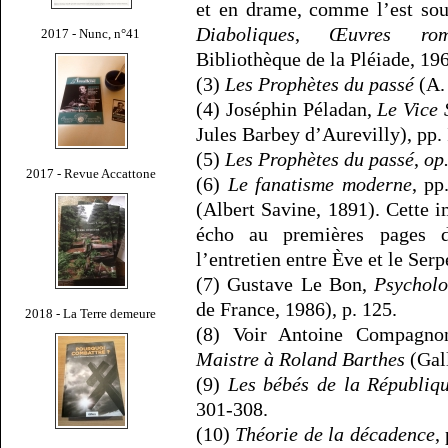
et en drame, comme l’est sou
Diaboliques
,
Œuvres rom
2017 - Nunc, n°41
Bibliothèque de la Pléiade, 1966
(3)
Les Prophètes du passé
(A. 
(4) Joséphin Péladan,
Le Vice
Jules Barbey d’Aurevilly), pp.
(5)
Les Prophètes du passé
,
op.
2017 - Revue Accattone
(6)
Le fanatisme moderne
, pp
(Albert Savine, 1891). Cette
écho au premières pages d
l’entretien entre Ève et le Serp
(7) Gustave Le Bon,
Psycholo
de France, 1986), p. 125.
2018 - La Terre demeure
(8) Voir Antoine Compagn
Maistre à Roland Barthes
(Gal
(9)
Les bébés de la Républiq
301-308.
(10)
Théorie de la décadence
,