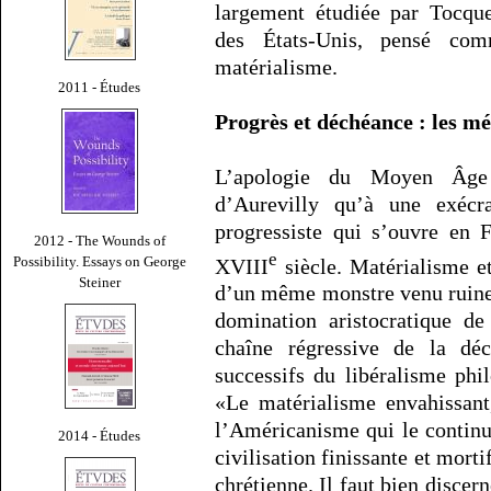
largement étudiée par Tocquev
des États-Unis, pensé co
matérialisme.
2011 - Études
Progrès et déchéance : les méf
L’apologie du Moyen Âge
d’Aurevilly qu’à une exécra
progressiste qui s’ouvre en 
2012 - The Wounds of
e
Possibility. Essays on George
XVIII
siècle. Matérialisme et
Steiner
d’un même monstre venu ruiner
domination aristocratique de
chaîne régressive de la déc
successifs du libéralisme phi
«Le matérialisme envahissant,
l’Américanisme qui le continu
2014 - Études
civilisation finissante et morti
chrétienne. Il faut bien discer