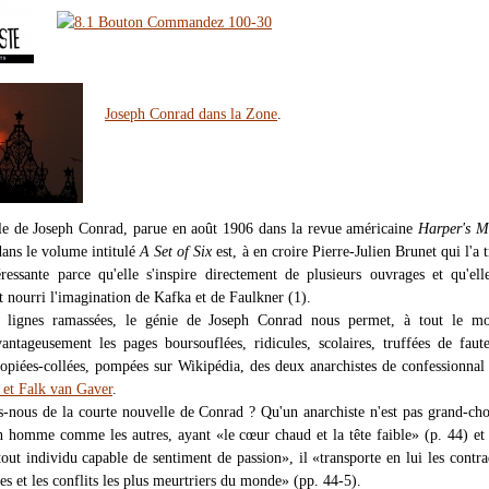
Joseph Conrad dans la Zone
.
le de Joseph Conrad, parue en août 1906 dans la revue américaine
Harper's M
dans le volume intitulé
A Set of Six
est, à en croire Pierre-Julien Brunet qui l'a t
téressante parce qu'elle s'inspire directement de plusieurs ouvrages et qu'ell
 nourri l'imagination de Kafka et de Faulkner (1).
 lignes ramassées, le génie de Joseph Conrad nous permet, à tout le mo
antageusement les pages boursouflées, ridicules, scolaires, truffées de faut
 copiées-collées, pompées sur Wikipédia, des deux anarchistes de confessionna
 et Falk van Gaver
.
-nous de la courte nouvelle de Conrad ? Qu'un anarchiste n'est pas grand-cho
n homme comme les autres, ayant «le cœur chaud et la tête faible» (p. 44) et
ut individu capable de sentiment de passion», il «transporte en lui les contra
es et les conflits les plus meurtriers du monde» (pp. 44-5).