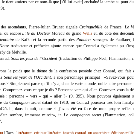
l le tient «mieux par ce nom-là que [s'il lui avait] enchaîné la jambe au pont du
19).
des ascendants, Pierre-Julien Brunet signale
Crainquebille
de France,
Le Ve
a, ou encore
L'île du Docteur Moreau
du grand
Wells
et, du côté des descend
tentiaire
de Kafka et la seconde partie des
Palmiers sauvages
de Faulkner, i
Notre traducteur et préfacier ajoute encore que Conrad a également pu s'ins
eby
de Melville.
Conrad,
Sous les yeux de l’Occident
(traduction de Philippe Neel, Flammarion, c
ons le poids que le thème de la confession possède chez Conrad, qui fait 
ns
Sous les yeux de l'Occident
, à son personnage principal : «Savez-vous pou
vous ? Simplement parce qu’il n’y a, dans le vaste monde, nulle autre personne 
er. Comprenez-vous ce que je dis ? Personne vers qui aller. Concevez-vous la dé
sée : personne – vers – qui – aller ?» (9. 395). Nous pouvons également s
xte du
Compagnon secret
datant de 1910, où Conrad poussera très loin l'analy
«C'était, dans la nuit, comme si j'avais été en face de mon propre reflet 
 d'un sombre, immense miroir», in
Le compagnon secret
(Flammarion, coll
7.
nt
| Tags :
littérature
,
critique littéraire
,
joseph conrad
,
un anarchiste
,
éditions mille