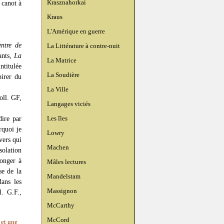
Krasznahorkai
 canot à
Kraus
L'Amérique en guerre
ntre de
La Littérature à contre-nuit
ants,
La
La Matrice
ntitulée
La Soudière
pirer du
La Ville
oll. GF,
Langages viciés
Les îles
dire par
rquoi je
Lowry
vers qui
Machen
solation
onger à
Mâles lectures
se de la
Mandelstam
dans les
Massignon
. G.F.,
McCarthy
McCord
 et une