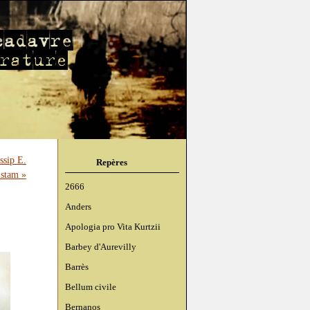
ssip E.
Repères
stam »
2666
Anders
Apologia pro Vita Kurtzii
Barbey d'Aurevilly
Barrès
Bellum civile
Bernanos