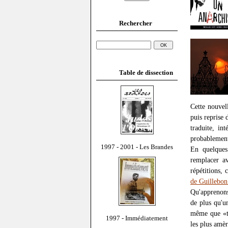
Rechercher
Table de dissection
Cette nouvel
puis reprise 
traduite, in
probablement
1997 - 2001 - Les Brandes
En quelques
remplacer av
répétitions,
de Guillebon
Qu'apprenons
de plus qu'u
même que «to
1997 - Immédiatement
les plus amèr