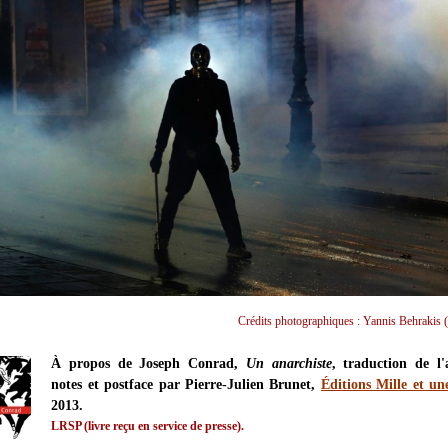
Crédits photographiques : Yannis Behrakis (
À propos de Joseph Conrad,
Un anarchiste
, traduction de l'
notes et postface par Pierre-Julien Brunet,
Éditions Mille et un
2013.
LRSP (livre reçu en service de presse).