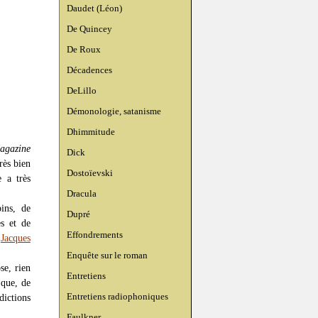
Daudet (Léon)
De Quincey
De Roux
Décadences
DeLillo
Démonologie, satanisme
Dhimmitude
agazine
Dick
rès bien
Dostoïevski
e a très
Dracula
ins, de
Dupré
es et de
Effondrements
l
Jacques
Enquête sur le roman
se, rien
Entretiens
 que, de
Entretiens radiophoniques
dictions
Faulkner