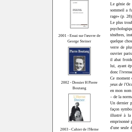
Le génie de 
sommeil a fu
rage» (p. 28)
Le plus troub
psychologiq
ténèbres, in
2001 - Essai sur l'œuvre de
quelque chos
George Steiner
verre de plu
ouvrier paris
il abat froi
lui, ayant é
donc l'ivress
Ce moment o
2002 - Dossier H Pierre
yeux de l'Oc
Boutang
en mon nom p
– de la norma
Un dernier p
façon symbol
illustré à l
emprisonné p
d'une seule 
2003 - Cahier de l'Herne