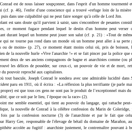
Conrad est de nous laisser soupçonner, dans l'esprit d'un homme tourmenté e
i (cf. p. 46), l'enfer d'une conscience qui a trouvé «refuge loin de la misère
 puis dans une culpabilité qui ne peut faire songer qu'à celle de Lord Jim.
lant est sans doute qu'il parvient à saisir, sans s'encombrer de pesantes consid
ues, ce moment fugace pendant lequel le destin d'un homme peut verser d
stant durant lequel un homme peut jouer son salut (cf. p. 21) : «Tout de même
e qui ne tourne pas rond dans un monde où un homme peut aller à sa perte 
s ou de moins» (p. 27), ce moment étant moins celui où, pris de boisson, 
ien de la nouvelle hurle «Vive l'anarchie !» et se fait pincer par la police que 
dement deux de ses anciens compagnons de bagne et anarchistes comme (ou p
prouvé les délices de posséder, sur ceux-ci, un pouvoir de vie et de mort, re
e du pouvoir reproché aux capitalistes.
ù tout bascule, Joseph Conrad le sondera avec une admirable lucidité dans
cident
paru en 1911, où il écrira : «La réflexion la plus terrifiante (je parle ma
ropre) est que tous ces gens ne sont pas le produit de l’exceptionnel mais du
lité, que ce soit par le lieu, l’époque ou la race» (2).
oint me semble essentiel, qui tient au pouvoir du langage, qui rattache peut-
ique, la nouvelle de Conrad à la célèbre confession du Marin de Coleridge,
a fois par la confession nocturne (3) de l'anarchiste et par le fait que celu
ar Harry Gee, responsable de l'élevage de bétail du domaine de Marañon, a
épithète accolée au fugitif : anarchiste justement, le contremaître pouvant à b