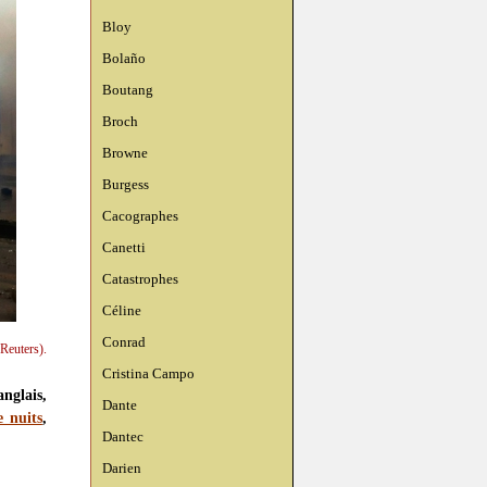
Bloy
Bolaño
Boutang
Broch
Browne
Burgess
Cacographes
Canetti
Catastrophes
Céline
Conrad
Reuters).
Cristina Campo
anglais,
Dante
e nuits
,
Dantec
Darien