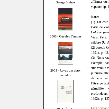
affirmer qu'i
George Steiner
vapeur» (p. 
Notes
(1) Du côté 
Paris
de Zol
Colonie péni
2003 - Gueules d'amour
Vieux Père
. 
célèbre
Bartl
(2) Joseph 
1991), p. 42.
(3) Nous sav
exemple, da
suis venu à 
2003 - Revue des deux
je puisse all
mondes
de cette pen
l'étrange te
gémellité : 
profondeurs
1992), p. 13
Lien permane