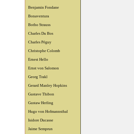
Benjamin Fondane
Bonaventura
Botho Strauss
Charles Du Bos
Charles Péguy
Christophe Colomb
Ernest Hello
Ernst von Salomon
Georg Trakl
Gerard Manley Hopkins
Gustave Thibon
Gustaw Herling
Hugo von Hofmannsthal
Isidore Ducasse
Jaime Semprun