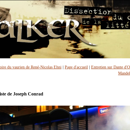
oire du vaurien de René-Nicolas Ehni
|
Page d'accueil
|
Entretien sur Dante d'O
Mandel
iste de Joseph Conrad