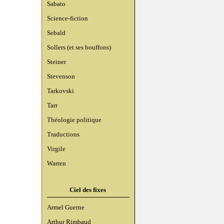
Sabato
Science-fiction
Sebald
Sollers (et ses bouffons)
Steiner
Stevenson
Tarkovski
Tarr
Théologie politique
Traductions
Virgile
Warren
Ciel des fixes
Armel Guerne
Arthur Rimbaud