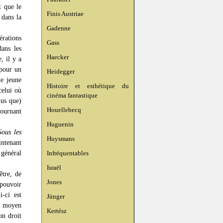
t que le
Finis Austriae
 dans la
Gadenne
érations
Gass
ans les
Haecker
, il y a
pour un
Heidegger
le jeune
Histoire et esthétique du
celui où
cinéma fantastique
lus que)
Houellebecq
tournant
Huguenin
Sous les
Huysmans
intenant
 général
Infréquentables
Israël
être, de
Jones
 pouvoir
i-ci est
Jünger
u moyen
Kertész
on droit