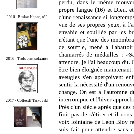
perdu, dans le même mouveme
propre langue (16) et Dieu, et
d'une renaissance si longtemps
2016 - Raskar Kapac, n°2
vue de ses propres yeux, à l'
envahie et souillée par les b
n'étant que l'une des innombra
de souffle, mené à l'abatto
chamarrés de médailles : «Sa
2016 - Trois cent soixante
attendre, je l'ai beaucoup dit.
être bien éloignée maintenant.
aveugles s'en aperçoivent en
sentir la nécessité d'un renouv
change. On est à l'automne d
interrompue et l'hiver approche
2017 - Collectif Tarkovski
Près d'un siècle après que ces 
finit pas de s'étirer et il nou
voix lointaine de Léon Bloy rép
suis fait pour attendre sans 