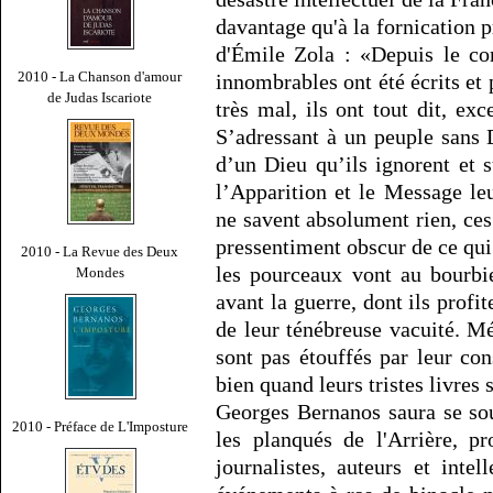
davantage qu'à la fornication 
d'Émile Zola : «Depuis le co
2010 - La Chanson d'amour
innombrables ont été écrits et 
de Judas Iscariote
très mal, ils ont tout dit, exc
S’adressant à un peuple sans 
d’un Dieu qu’ils ignorent et 
l’Apparition et le Message leu
ne savent absolument rien, ce
pressentiment obscur de ce qui
2010 - La Revue des Deux
les pourceaux vont au bourbie
Mondes
avant la guerre, dont ils profi
de leur ténébreuse vacuité. Mé
sont pas étouffés par leur con
bien quand leurs tristes livres 
Georges Bernanos saura se sou
2010 - Préface de L'Imposture
les planqués de l'Arrière, pr
journalistes, auteurs et inte