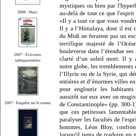
mystiques ou bien par l'hype
2006 - Nunc
au-delà de tout ce que l'espri
«Il y a tout ce que vous voudr
Il y a l’Himalaya, dont il es
du Midi ne feraient pas un esca
terrifique majesté de l’Océa
bouleverse dans l’étendue ses 
2007 - Écrivains
clarté d’un soleil mort. Il y
infréquentables
notre globe, les tremblements
l’Illyrie ou de la Syrie, qui dé
entières et d’énormes villes en
pour engloutir les habitants
aussitôt sur eux avec un mugis
2007 - Enquête sur le roman
de Constantinople» (pp. 300-1)
que ces petitesses lamentable
paralyser les facultés de l'esp
hommes, Léon Bloy, confron
lorsqu'il tenta de traduire en 