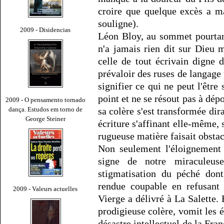
croire que quelque excès a m
souligne).
2009 - Disidencias
Léon Bloy, au sommet pourtant 
n'a jamais rien dit sur Dieu m
celle de tout écrivain digne
prévaloir des ruses de langage 
signifier ce qui ne peut l'êtr
point et ne se résout pas à dépos
2009 - O pensamento tornado
dança. Estudos em torno de
sa colère s'est transformée dir
George Steiner
écriture s'affinant elle-même, s
rugueuse matière faisait obstac
Non seulement l'éloignement
signe de notre miraculeuse
stigmatisation du péché dont
rendue coupable en refusant 
2009 - Valeurs actuelles
Vierge a délivré à La Salett
prodigieuse colère, vomit les 
désastre intellectuel de la Fra