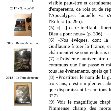
visible peut-être et certainem
d'empereurs, de rois ou de rép
2017 - Nunc, n°41
l'Apocalypse, laquelle va s
l'Enfer» (p. 295).
(5) «[…] cette ineffable liber
Dieu a pour nous» (p. 306).
(6) «Nos évêques, dont la 
2017 - Revue Accattone
Guillaume à tuer la France, e
châtiment et se sont endurcis
(7) «Troisième anniversaire d
communs que l’an passé et mê
tous les événements, quels qu’i
(8) «Prostituer le nom de la g
2018 - La Terre demeure
trois ans, c’est simplement a
que disparaissent les notions 
327).
(9) Voir le magnifique chap
l'immense champ des morts.