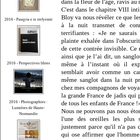
dans la fleur de l'âge, ravis a
C'est dans le chapitre VIII int
Bloy va nous révéler ce que les
2016 - Pasqyra e te rrefyemit
à la nuit transmet de conn
terrifiantes : «Je ne saurais
plainte exhalée dans l'obscuri
de cette contrée invisible. Ce 
ainsi que je l’ai dit, un sangl
2016 - Perspectives libres
même à l’instant où il expi
semblait avoir comme un cara
même sanglot dans la nuit p
chez mes compagnons de voyage
la grande France de jadis qui 
2016 - Photographies :
de tous les enfants de France !
Lumières de Haute-
Nous ne pouvons pas nous éton
Normandie
l'une des oreilles les plus 
justement parce qu'il n'a pas 
qui ose affirmer que l'homme