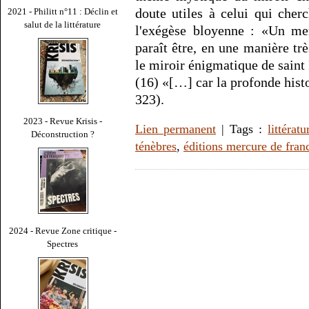
doute utiles à celui qui cher
2021 - Philitt n°11 : Déclin et
salut de la littérature
l'exégèse bloyenne : «Un men
paraît être, en une manière t
le miroir énigmatique de saint
(16) «[…] car la profonde histo
323).
2023 - Revue Krisis -
Lien permanent
| Tags :
littératu
Déconstruction ?
ténèbres
,
éditions mercure de fran
2024 - Revue Zone critique -
Spectres