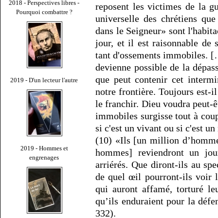
2018 - Perspectives libres -
reposent les victimes de la g
Pourquoi combattre ?
universelle des chrétiens qu
dans le Seigneur» sont l'habita
jour, et il est raisonnable de
tant d'ossements immobiles. […]
devienne possible de la dépass
que peut contenir cet interm
2019 - D'un lecteur l'autre
notre frontière. Toujours est-i
le franchir. Dieu voudra peut-ê
immobiles surgisse tout à coup
si c'est un vivant ou si c'est un
(10) «Ils [un million d’homme
2019 - Hommes et
hommes] reviendront un jour
engrenages
arriérés. Que diront-ils au spe
de quel œil pourront-ils voir 
qui auront affamé, torturé l
qu’ils enduraient pour la déf
332).