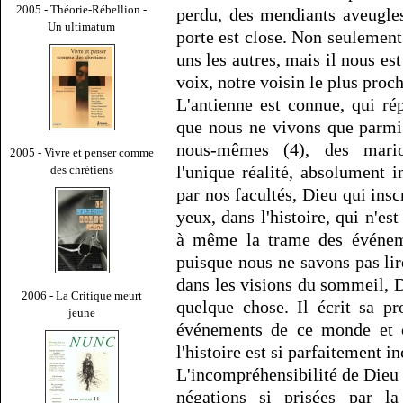
2005 - Théorie-Rébellion -
perdu, des mendiants aveugles
Un ultimatum
porte est close. Non seulement
uns les autres, mais il nous es
voix, notre voisin le plus proch
L'antienne est connue, qui rép
que nous ne vivons que parmi
nous-mêmes (4), des mario
2005 - Vivre et penser comme
l'unique réalité, absolument 
des chrétiens
par nos facultés, Dieu qui ins
yeux, dans l'histoire, qui n'est
à même la trame des événeme
puisque nous ne savons pas li
dans les visions du sommeil, D
2006 - La Critique meurt
quelque chose. Il écrit sa p
jeune
événements de ce monde et 
l'histoire est si parfaitement 
L'incompréhensibilité de Dieu
négations si prisées par l