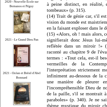
2020 - Nouvelle École sur
à peine distinct, en réalité,
Bernanos et Péguy
tombeaux» (p. 315).
(14) Trait de génie car, s'il es
vision du monde est maistrien
en la faisant exploser dans le
(15) «Alors, oh ! mais alors, c
signifierait donc Jésus lui
2021 - Le Grand Dieu Pan
reflétée dans un miroir !» (
raconté au chapitre 9 de l'év
termes : «Tout cela, est-il be
vermeilles de la Contemp
l'interprétation strictement 
2021 - Océan et Brésil d'Abel
infiniment au-dessous de la 
Bonnard
une manière de pleurer en
l'incompréhensible Dieu de 
de la paille, s'il se montrai
paraboles» (p. 340). Je ne sai
thème mystique du miroir che