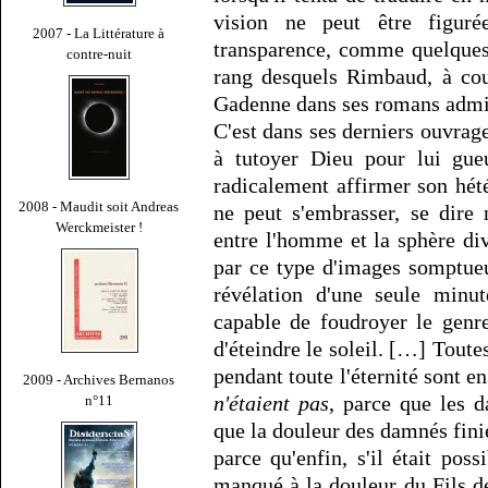
vision ne peut être figur
2007 - La Littérature à
transparence, comme quelques 
contre-nuit
rang desquels Rimbaud, à cou
Gadenne dans ses romans admi
C'est dans ses derniers ouvrag
à tutoyer Dieu pour lui gue
radicalement affirmer son hétér
2008 - Maudit soit Andreas
ne peut s'embrasser, se dire
Werckmeister !
entre l'homme et la sphère di
par ce type d'images somptueu
révélation d'une seule minut
capable de foudroyer le genr
d'éteindre le soleil. […] Toute
pendant toute l'éternité sont e
2009 - Archives Bernanos
n'étaient pas
, parce que les 
n°11
que la douleur des damnés finie
parce qu'enfin, s'il était po
manqué à la douleur du Fils de