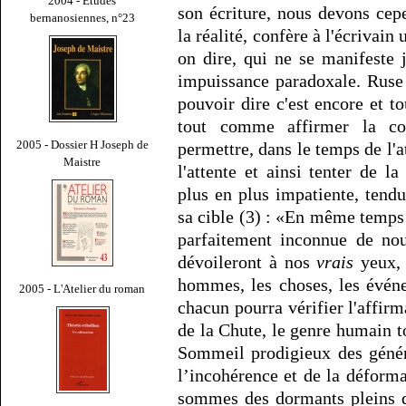
2004 - Études
son écriture, nous devons cepe
bernanosiennes, n°23
la réalité, confère à l'écrivain
on dire, qui ne se manifeste
impuissance paradoxale. Ruse 
pouvoir dire c'est encore et to
tout comme affirmer la coup
2005 - Dossier H Joseph de
permettre, dans le temps de l'at
Maistre
l'attente et ainsi tenter de l
plus en plus impatiente, ten
sa cible (3) : «En même temps 
parfaitement inconnue de no
dévoileront à nos
vrais
yeux, 
hommes, les choses, les évén
2005 - L'Atelier du roman
chacun pourra vérifier l'affirm
de la Chute, le genre humain t
Sommeil prodigieux des génér
l’incohérence et de la déforma
sommes des dormants pleins d