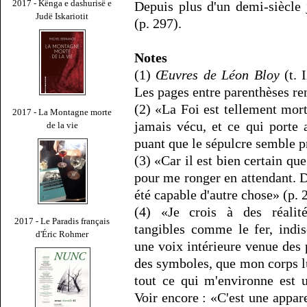
2017 - Kënga e dashurisë e
Depuis plus d'un demi-siècle 
Judë Iskariotit
(p. 297).
Notes
(1)
Œuvres de Léon Bloy
(t. 
Les pages entre parenthèses re
(2) «La Foi est tellement mort
2017 - La Montagne morte
jamais vécu, et ce qui porte 
de la vie
puant que le sépulcre semble p
(3) «Car il est bien certain que
pour me ronger en attendant. D
été capable d'autre chose» (p. 
(4) «Je crois à des réalités
2017 - Le Paradis français
tangibles comme le fer, indi
d'Éric Rohmer
une voix intérieure venue des 
des symboles, que mon corps l
tout ce qui m'environne est 
Voir encore : «C'est une appa