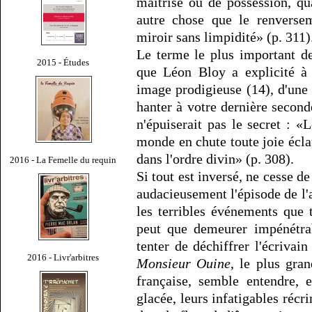
maîtrise ou de possession, qu
autre chose que le renverse
miroir sans limpidité» (p. 311)
Le terme le plus important d
2015 - Études
que Léon Bloy a explicité à 
image prodigieuse (14), d'une
hanter à votre dernière second
n'épuiserait pas le secret : 
monde en chute toute joie éclat
dans l'ordre divin» (p. 308).
2016 - La Femelle du requin
Si tout est inversé, ne cesse 
audacieusement l'épisode de l'a
les terribles événements que 
peut que demeurer impénétrab
tenter de déchiffrer l'écrivai
2016 - Livr'arbitres
Monsieur Ouine
, le plus gran
française, semble entendre, e
glacée, leurs infatigables récri