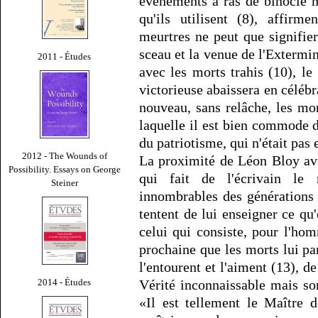
événements à ras de binocle ma
qu'ils utilisent (8), affirm
meurtres ne peut que signifie
sceau et la venue de l'Extermin
2011 - Études
avec les morts trahis (10), 
victorieuse abaissera en célébra
nouveau, sans relâche, les mor
laquelle il est bien commode de
du patriotisme, qui n'était pas
2012 - The Wounds of
La proximité de Léon Bloy av
Possibility. Essays on George
qui fait de l'écrivain le 
Steiner
innombrables des générations q
tentent de lui enseigner ce qu'
celui qui consiste, pour l'ho
prochaine que les morts lui pa
l'entourent et l'aiment (13), d
2014 - Études
Vérité inconnaissable mais s
«Il est tellement le Maître 