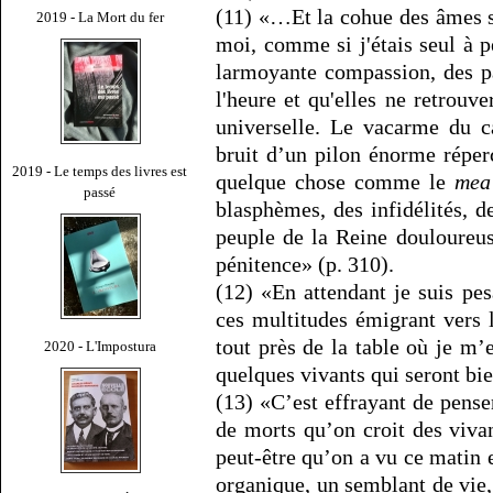
(11) «…Et la cohue des âmes se
2019 - La Mort du fer
moi, comme si j'étais seul à p
larmoyante compassion, des pa
l'heure et qu'elles ne retrou
universelle. Le vacarme du c
bruit d’un pilon énorme réperc
2019 - Le temps des livres est
quelque chose comme le
mea
passé
blasphèmes, des infidélités, de
peuple de la Reine douloureus
pénitence» (p. 310).
(12) «En attendant je suis p
ces multitudes émigrant vers l
tout près de la table où je m’
2020 - L'Impostura
quelques vivants qui seront bie
(13) «C’est effrayant de pense
de morts qu’on croit des viva
peut-être qu’on a vu ce matin e
organique, un semblant de vie, 