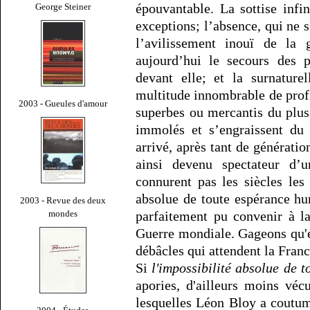
épouvantable. La sottise inf
George Steiner
exceptions; l’absence, qui ne s
l’avilissement inouï de la 
aujourd’hui le secours des 
devant elle; et la surnature
multitude innombrable de profi
2003 - Gueules d'amour
superbes ou mercantis du plus
immolés et s’engraissent du 
arrivé, après tant de génératio
ainsi devenu spectateur d’
connurent pas les siècles les 
absolue de toute espérance hu
2003 - Revue des deux
mondes
parfaitement pu convenir à l
Guerre mondiale. Gageons qu'e
débâcles qui attendent la Franc
Si
l'impossibilité absolue de 
apories, d'ailleurs moins vécu
lesquelles Léon Bloy a coutum