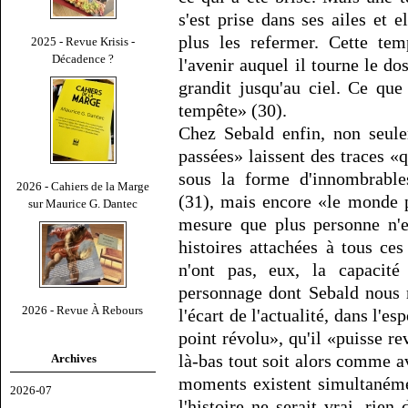
s'est prise dans ses ailes et e
plus les refermer. Cette tem
2025 - Revue Krisis -
Décadence ?
l'avenir auquel il tourne le do
grandit jusqu'au ciel. Ce que
tempête» (30).
Chez Sebald enfin, non seule
passées» laissent des traces «q
sous la forme d'innombrables
2026 - Cahiers de la Marge
(31), mais encore «le monde 
sur Maurice G. Dantec
mesure que plus personne n'e
histoires attachées à tous ce
n'ont pas, eux, la capacité
personnage dont Sebald nous ra
2026 - Revue À Rebours
l'écart de l'actualité, dans l'e
point révolu», qu'il «puisse rev
là-bas tout soit alors comme a
Archives
moments existent simultanéme
2026-07
l'histoire ne serait vrai, rien