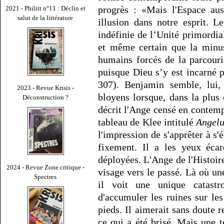
progrès : «Mais l'Espace aus
2021 - Philitt n°11 : Déclin et
salut de la littérature
illusion dans notre esprit. 
indéfinie de l’Unité primordial
et même certain que la minus
humains forcés de la parcourir
puisque Dieu s’y est incarné 
307). Benjamin semble, lui, 
2023 - Revue Krisis -
bloyens lorsque, dans la plus c
Déconstruction ?
décrit l'Ange censé en contemp
tableau de Klee intitulé
Angelu
l'impression de s'apprêter à s'
fixement. Il a les yeux écar
déployées. L'Ange de l'Histoire 
2024 - Revue Zone critique -
visage vers le passé. Là où un
Spectres
il voit une unique catastr
d'accumuler les ruines sur les
pieds. Il aimerait sans doute r
ce qui a été brisé. Mais une t