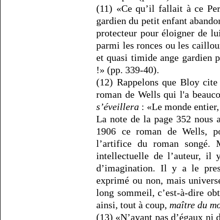
(11) «Ce qu’il fallait à ce Pe
gardien du petit enfant aband
protecteur pour éloigner de lu
parmi les ronces ou les caillo
et quasi timide ange gardien 
!» (pp. 339-40).
(12) Rappelons que Bloy cite 
roman de Wells qui l'a beauco
s’éveillera
: «Le monde entier,
La note de la page 352 nous a
1906 ce roman de Wells, po
l’artifice du roman songé. 
intellectuelle de l’auteur, i
d’imagination. Il y a le pre
exprimé ou non, mais universe
long sommeil, c’est-à-dire ob
ainsi, tout à coup,
maître du m
(13) «N’ayant pas d’égaux ni d