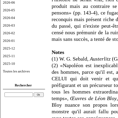
2026-06
produit mais au contraire se
2026-05
pensons» (pp. 143-4), ce fuga
2026-04
reconquis mais présent riche de
du passé, qui n'existe peut-êtr
2026-03
censé nous prémunir de la ruin
2026-02
mais sans succès, a tenté de st
2026-01
2025-12
Notes
2025-11
(1) W. G. Sebald,
Austerlitz
(Ga
2025-10
(2) «Napoléon est inexplicabl
des hommes, parce qu'il est, a
Toutes les archives
CELUI qui doit venir et qui
préfigurant et un précurseur t
Rechercher
tous les hommes extraordinai
temps»,
Œuvres de Léon Bloy
Bloy nuance son propos lorsq
monstre qu'il aurait fallu po