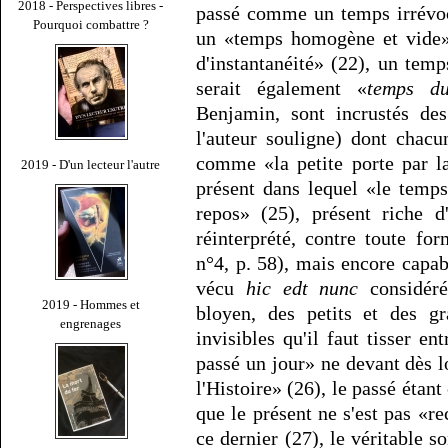
2018 - Perspectives libres -
passé comme un temps irrévo
Pourquoi combattre ?
un «temps homogène et vide»,
d'instantanéité» (22), un te
serait également «
temps du
Benjamin, sont incrustés de
l'auteur souligne) dont chac
comme «la petite porte par la
2019 - D'un lecteur l'autre
présent dans lequel «le temps
repos» (25), présent riche 
réinterprété, contre toute for
n°4, p. 58), mais encore capa
vécu
hic edt nunc
considéré
2019 - Hommes et
bloyen, des petits et des gr
engrenages
invisibles qu'il faut tisser en
passé un jour» ne devant dès 
l'Histoire» (26), le passé étan
que le présent ne s'est pas «
ce dernier (27), le véritable 