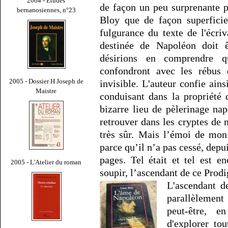
2004 - Études
de façon un peu surprenante p
bernanosiennes, n°23
Bloy que de façon superficiel
fulgurance du texte de l'écri
destinée de Napoléon doit ê
désirions en comprendre q
confondront avec les rébus 
2005 - Dossier H Joseph de
invisible. L'auteur confie ain
Maistre
conduisant dans la propriété
bizarre lieu de pèlerinage na
retrouver dans les cryptes de
très sûr. Mais l’émoi de mon
parce qu’il n’a pas cessé, depu
pages. Tel était et tel est e
2005 - L'Atelier du roman
soupir, l’ascendant de ce Prodi
L'ascendant d
parallèlement
peut-être, e
d'explorer to