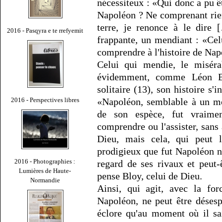
nécessiteux : «Qui donc a pu ê
Napoléon ? Ne comprenant rien
terre, je renonce à le dire
2016 - Pasqyra e te rrefyemit
frappante, un mendiant : «Cel
comprendre à l'histoire de Nap
Celui qui mendie, le misér
évidemment, comme Léon Blo
solitaire (13), son histoire s'
2016 - Perspectives libres
«Napoléon, semblable à un mon
de son espèce, fut vraime
comprendre ou l'assister, sans 
Dieu, mais cela, qui peut 
prodigieux que fut Napoléon n
2016 - Photographies :
regard de ses rivaux et peut
Lumières de Haute-
pense Bloy, celui de Dieu.
Normandie
Ainsi, qui agit, avec la fo
Napoléon, ne peut être désespé
éclore qu'au moment où il sai