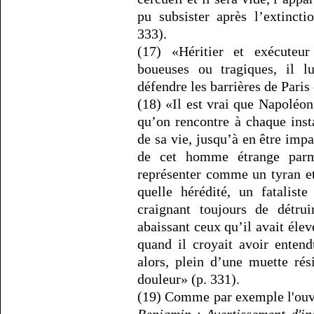
pu subsister après l’extincti
333).
(17) «Héritier et exécuteu
boueuses ou tragiques, il l
défendre les barrières de Paris 
(18) «Il est vrai que Napoléon 
qu’on rencontre à chaque inst
de sa vie, jusqu’à en être impat
de cet homme étrange parm
représenter comme un tyran et 
quelle hérédité, un fatalist
craignant toujours de détr
abaissant ceux qu’il avait élev
quand il croyait avoir enten
alors, plein d’une muette rés
douleur» (p. 331).
(19) Comme par exemple l'ouv
Benjamin : Avertissement d'in