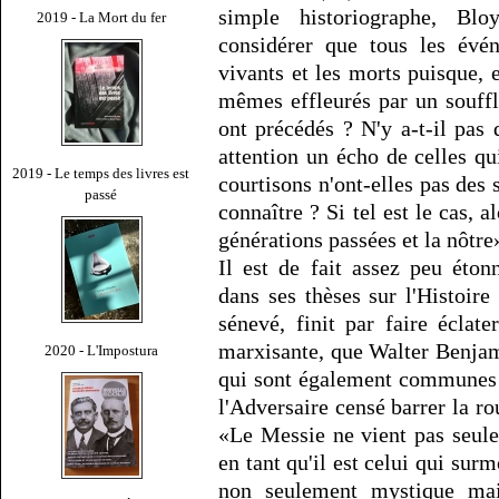
simple historiographe, Bl
2019 - La Mort du fer
considérer que tous les évé
vivants et les morts puisque,
mêmes effleurés par un souffl
ont précédés ? N'y a-t-il pas
attention un écho de celles q
2019 - Le temps des livres est
courtisons n'ont-elles pas des 
passé
connaître ? Si tel est le cas, a
générations passées et la nôtre
Il est de fait assez peu éton
dans ses thèses sur l'Histoi
sénevé, finit par faire écla
marxisante, que Walter Benja
2020 - L'Impostura
qui sont également communes 
l'Adversaire censé barrer la ro
«Le Messie ne vient pas seule
en tant qu'il est celui qui su
non seulement mystique mai