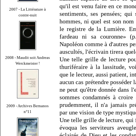
qu'il est venu faire en ce mon
2007 - La Littérature à
sentiments, ses pensées; qui
contre-nuit
hommes, ni quel est son nom 
le registre de la Lumière. E
fardeau ni sa couronne» (p
Napoléon comme à d'autres pe
auscultés, l'écrivain tirera qu
2008 - Maudit soit Andreas
Une telle grille de lecture po
Werckmeister !
thuriféraire à la lassitude, vo
que le lecteur, aussi patient, int
aucun cas prétendre posséder l
ne peut qu'être donnée dans l'
sommes condamnés à croire s
prudemment, il n'a jamais pr
2009 - Archives Bernanos
par une vision de type mystiqu
n°11
Une telle grille de lecture, qu
évoqua les serviteurs aveugl
éclairés de Dieu et les conda