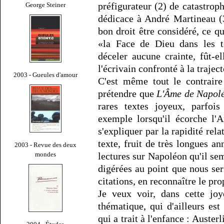
préfigurateur (2) de catastrop
George Steiner
dédicace à André Martineau (3)
bon droit être considéré, ce 
«la Face de Dieu dans les t
déceler aucune crainte, fût-e
l'écrivain confronté à la traje
2003 - Gueules d'amour
C'est même tout le contraire
prétendre que
L'Âme de Napol
rares textes joyeux, parfois
exemple lorsqu'il écorche l'A
s'expliquer par la rapidité rela
texte, fruit de très longues an
2003 - Revue des deux
mondes
lectures sur Napoléon qu'il se
digérées au point que nous se
citations, en reconnaître le pro
Je veux voir, dans cette joy
thématique, qui d'ailleurs es
qui a trait à l'enfance : Auster