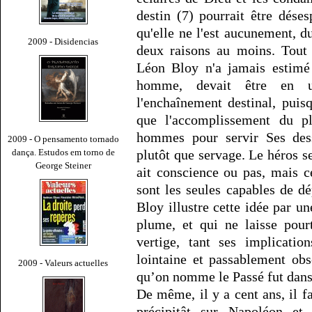
destin (7) pourrait être dése
qu'elle ne l'est aucunement, d
2009 - Disidencias
deux raisons au moins. Tout 
Léon Bloy n'a jamais estimé 
homme, devait être en u
l'enchaînement destinal, puis
que l'accomplissement du pla
hommes pour servir Ses desse
2009 - O pensamento tornado
dança. Estudos em torno de
plutôt que servage. Le héros ser
George Steiner
ait conscience ou pas, mais ce
sont les seules capables de d
Bloy illustre cette idée par 
plume, et qui ne laisse pour
vertige, tant ses implicati
lointaine et passablement ob
2009 - Valeurs actuelles
qu’on nomme le Passé fut dans
De même, il y a cent ans, il f
précipitât sur Napoléon et