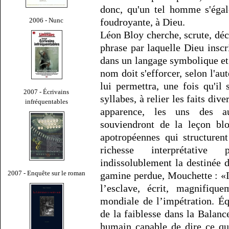
donc, qu'un tel homme s'égal
2006 - Nunc
foudroyante, à Dieu.
Léon Bloy cherche, scrute, dé
phrase par laquelle Dieu insc
dans un langage symbolique et 
nom doit s'efforcer, selon l'au
lui permettra, une fois qu'il
2007 - Écrivains
syllabes, à relier les faits div
infréquentables
apparence, les uns des a
souviendront de la leçon blo
apotropéennes qui structurent
richesse interprétative
indissolublement la destinée 
2007 - Enquête sur le roman
gamine perdue, Mouchette : «I
l’esclave, écrit, magnifique
mondiale de l’impétration. Éq
de la faiblesse dans la Balance
humain capable de dire ce qu’