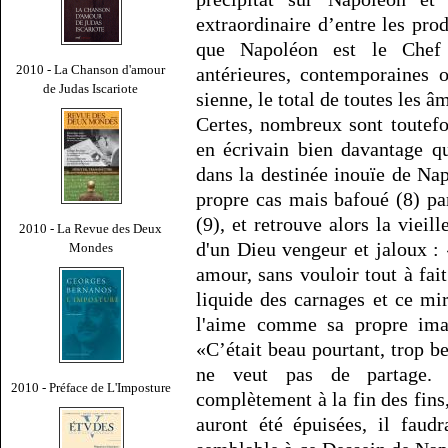
extraordinaire d’entre les prod
que Napoléon est le Chef 
2010 - La Chanson d'amour
antérieures, contemporaines o
de Judas Iscariote
sienne, le total de toutes les â
Certes, nombreux sont toutefo
en écrivain bien davantage q
dans la destinée inouïe de Na
propre cas mais bafoué (8) pa
(9), et retrouve alors la viei
2010 - La Revue des Deux
d'un Dieu vengeur et jaloux : 
Mondes
amour, sans vouloir tout à fait
liquide des carnages et ce mi
l'aime comme sa propre ima
«C’était beau pourtant, trop b
ne veut pas de partage. 
2010 - Préface de L'Imposture
complètement à la fin des fins,
auront été épuisées, il faud