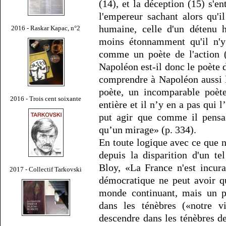
(14), et la déception (15) s'e
l'empereur sachant alors qu'i
humaine, celle d'un détenu h
2016 - Raskar Kapac, n°2
moins étonnamment qu'il n'y 
comme un poète de l'action (
Napoléon est-il donc le poète d
comprendre à Napoléon aussi 
poète, un incomparable poèt
2016 - Trois cent soixante
entière et il n’y en a pas qui l
put agir que comme il pensai
qu’un mirage» (p. 334).
En toute logique avec ce que no
depuis la disparition d'un t
Bloy, «La France n'est incur
2017 - Collectif Tarkovski
démocratique ne peut avoir qu
monde continuant, mais un pe
dans les ténèbres («notre 
descendre dans les ténèbres de