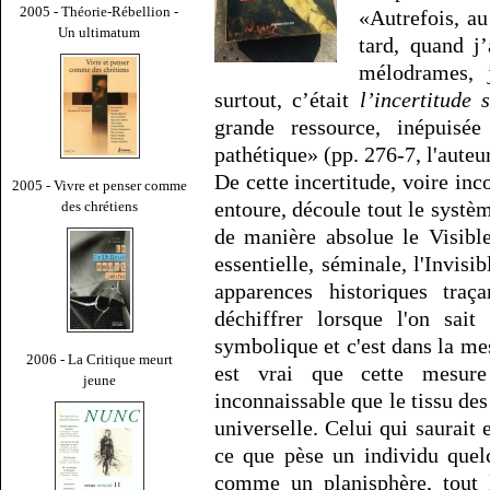
2005 - Théorie-Rébellion -
«Autrefois, a
Un ultimatum
tard, quand j
mélodrames, 
surtout, c’était
l’incertitude 
grande ressource, inépuisée
pathétique» (pp. 276-7, l'auteu
De cette incertitude, voire in
2005 - Vivre et penser comme
entoure, découle tout le systè
des chrétiens
de manière absolue le Visible
essentielle, séminale, l'Invisibl
apparences historiques traç
déchiffrer lorsque l'on sai
symbolique et c'est dans la mes
2006 - La Critique meurt
est vrai que cette mesure
jeune
inconnaissable que le tissu des
universelle. Celui qui saurait
ce que pèse un individu quelc
comme un planisphère, tout l