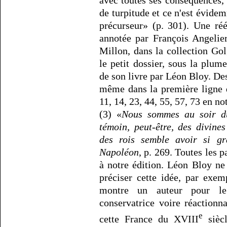
avec toutes ses conséquences,
de turpitude et ce n'est évide
précurseur» (p. 301). Une réé
annotée par François Angelie
Millon, dans la collection Gol
le petit dossier, sous la plum
de son livre par Léon Bloy. Des
même dans la première ligne d
11, 14, 23, 44, 55, 57, 73 en not
(3) «
Nous sommes au soir d
témoin, peut-être, des divine
des rois semble avoir si gr
Napoléon
, p. 269. Toutes les 
à notre édition. Léon Bloy ne 
préciser cette idée, par exe
montre un auteur pour le
conservatrice voire réactionn
e
cette France du XVIII
siècl