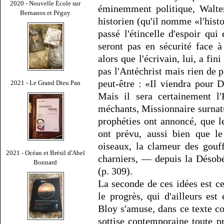
2020 - Nouvelle École sur
éminemment politique, Walter
Bernanos et Péguy
historien (qu'il nomme «l'hist
passé l'étincelle d'espoir qu
seront pas en sécurité face à
alors que l'écrivain, lui, a fi
pas l'Antéchrist mais rien de 
peut-être : «Il viendra pour D
2021 - Le Grand Dieu Pan
Mais il sera certainement l
méchants, Missionnaire surnatu
prophéties ont annoncé, que le
ont prévu, aussi bien que l
oiseaux, la clameur des gouf
2021 - Océan et Brésil d'Abel
charniers, — depuis la Désob
Bonnard
(p. 309).
La seconde de ces idées est cel
le progrès, qui d'ailleurs e
Bloy s'amuse, dans ce texte co
sottise contemporaine toute pr