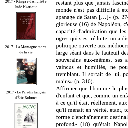
2017 - Kënga e dashurisë e
restant plus que jamais fasciné
Judë Iskariotit
monde n'est pas difficile à éto
apanage de Satan […]» (p. 27
glorieuse (16) de Napoléon, c'
capacité d'admiration que le
ogres qui s'est réduite, ou a di
politique ouverte aux médiocre
2017 - La Montagne morte
large séant dans le fauteuil de
de la vie
souverains eux-mêmes, ses ad
vaincus et humiliés, ne pou
tremblant. Il sortait de lui, 
mains» (p. 310).
Affirmer que l'homme le plus
2017 - Le Paradis français
d'enfant et que, comme un enfa
d'Éric Rohmer
à ce qu'il était réellement, aux
qu'il menait en vérité, étant,
forme d'enchaînement destinal 
profond» (18) qu'était Napo