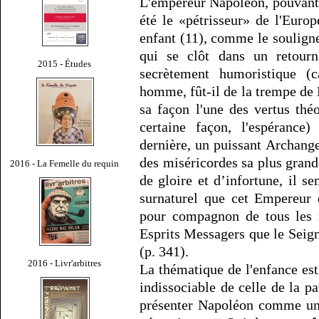
L'empereur Napoléon, pouvant 
été le «pétrisseur» de l'Euro
enfant (11), comme le soulignen
qui se clôt dans un retourn
2015 - Études
secrètement humoristique (
homme, fût-il de la trempe de L
sa façon l'une des vertus théo
certaine façon, l'espérance
dernière, un puissant Archange
des miséricordes sa plus grand
2016 - La Femelle du requin
de gloire et d’infortune, il s
surnaturel que cet Empereur d
pour compagnon de tous les i
Esprits Messagers que le Seign
(p. 341).
2016 - Livr'arbitres
La thématique de l'enfance est
indissociable de celle de la p
présenter Napoléon comme un 