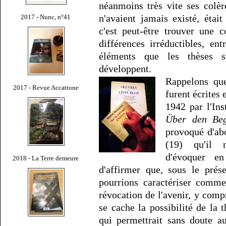
néanmoins très vite ses colèr
n'avaient jamais existé, étai
2017 - Nunc, n°41
c'est peut-être trouver une 
différences irréductibles, en
éléments que les thèses s
développent.
Rappelons que
2017 - Revue Accattone
furent écrites
1942 par l'Ins
Über den Beg
provoqué d'ab
(19) qu'il 
d'évoquer en
2018 - La Terre demeure
d'affirmer que, sous le pré
pourrions caractériser comme
révocation de l'avenir, y compr
se cache la possibilité de la t
qui permettrait sans doute a