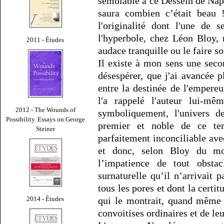
semblable à ce Dessein de Nap
saura combien c’était beau 
l'originalité dont l'une de 
l'hyperbole, chez Léon Bloy, 
2011 - Études
audace tranquille ou le faire s
Il existe à mon sens une sec
désespérer, que j'ai avancée 
entre la destinée de l'empere
l'a rappelé l'auteur lui-m
2012 - The Wounds of
symboliquement, l'univers de
Possibility. Essays on George
premier et noble de ce te
Steiner
parfaitement inconciliable ave
et donc, selon Bloy du moi
l’impatience de tout obsta
surnaturelle qu’il n’arrivait 
tous les pores et dont la certit
2014 - Études
qui le montrait, quand même 
convoitises ordinaires et de le