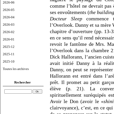
2026-06
comme l’hôtel ne devrait pas 
2026-05
ses envoûtements (
the buildin
2026-04
Docteur Sleep
commence tro
l’Overlook. Danny et sa mère 
2026-03
chapitre d’ouverture (pp. 13-
2026-02
en ce sens qu’il rend nécessa
2026-01
revoit le fantôme de Mrs. Mas
2025-12
l’Overlook dans la chambre 2
2025-11
Dick Hallorann, l’ancien cuist
2025-10
avait initié Danny à la réal
Danny, on peut se représenter 
Toutes les archives
Hallorann est entré dans l’ar
prêt. Il promet au petit garço
Rechercher
élève (p. 21). La conver
spirituellement suréquipés e
Avoir le Don (avoir le «
shin
clairvoyance), c’est, en ce qu