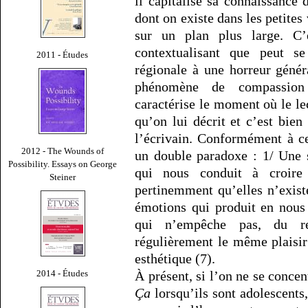
il capitalise sa connaissance 
dont on existe dans les petites 
sur un plan plus large. C’
contextualisant que peut se
2011 - Études
régionale à une horreur génér
phénomène de compassion 
caractérise le moment où le le
qu’on lui décrit et c’est bien 
l’écrivain. Conformément à c
2012 - The Wounds of
un double paradoxe : 1/ Une s
Possibility. Essays on George
qui nous conduit à croire
Steiner
pertinemment qu’elles n’exis
émotions qui produit en nous
qui n’empêche pas, du re
régulièrement le même plaisir
esthétique (7).
2014 - Études
À présent, si l’on ne se conce
Ça
lorsqu’ils sont adolescents,