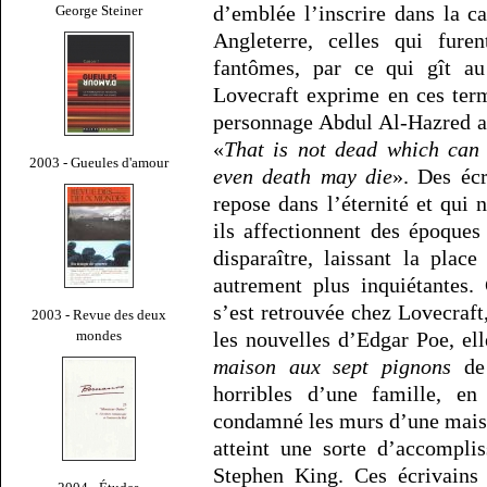
d’emblée l’inscrire dans la c
George Steiner
Angleterre, celles qui fure
fantômes, par ce qui gît a
Lovecraft exprime en ces ter
personnage Abdul Al-Hazred a 
«
That is not dead which can 
2003 - Gueules d'amour
even death may die
». Des écr
repose dans l’éternité et qui
ils affectionnent des époque
disparaître, laissant la plac
autrement plus inquiétantes. 
s’est retrouvée chez Lovecraft,
2003 - Revue des deux
mondes
les nouvelles d’Edgar Poe, el
maison aux sept pignons
de 
horribles d’une famille, en 
condamné les murs d’une maison
atteint une sorte d’accompli
Stephen King. Ces écrivains