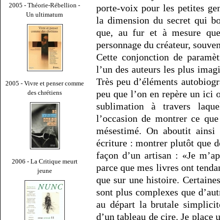
2005 - Théorie-Rébellion -
porte-voix pour les petites ge
Un ultimatum
la dimension du secret qui b
que, au fur et à mesure que 
personnage du créateur, souvent
Cette conjonction de paramè
l’un des auteurs les plus imagi
Très peu d’éléments autobiogr
2005 - Vivre et penser comme
peu que l’on en repère un ici o
des chrétiens
sublimation à travers laque
l’occasion de montrer ce que
mésestimé. On aboutit ainsi
écriture : montrer plutôt que 
façon d’un artisan : «Je m’app
2006 - La Critique meurt
parce que mes livres ont tendan
jeune
que sur une histoire. Certaine
sont plus complexes que d’autr
au départ la brutale simplic
d’un tableau de cire. Je place