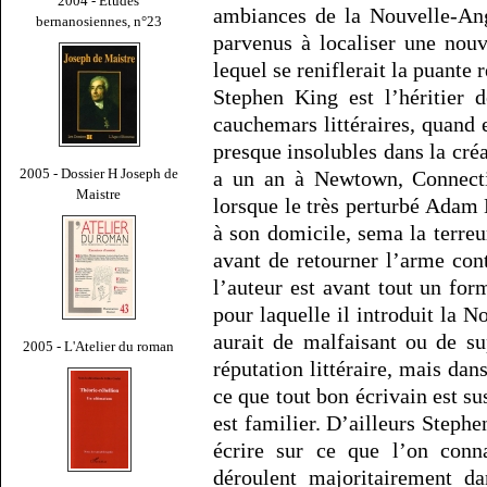
2004 - Études
ambiances de la Nouvelle-Angl
bernanosiennes, n°23
parvenus à localiser une nouv
lequel se reniflerait la puante 
Stephen King est l’héritier d
cauchemars littéraires, quand 
presque insolubles dans la créat
2005 - Dossier H Joseph de
a un an à Newtown, Connecti
Maistre
lorsque le très perturbé Adam 
à son domicile, sema la terreur
avant de retourner l’arme con
l’auteur est avant tout un for
pour laquelle il introduit la 
aurait de malfaisant ou de su
2005 - L'Atelier du roman
réputation littéraire, mais dan
ce que tout bon écrivain est su
est familier. D’ailleurs Stephe
écrire sur ce que l’on conn
déroulent majoritairement da