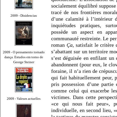
socialement équilibré suppose 
tracé de nos frontières mora
2009 - Disidencias
d’une calamité à l’intérieur 
inquiétudes pratiques, surt
possède un aspect en appar
communauté restreinte. Le pe
roman
Ça
, satisfait le critè
s’abattant sur un territoire m
2009 - O pensamento tornado
dança. Estudos em torno de
s’est déguisée en enfilant un
George Steiner
abandonnent (pour eux, le clow
foraine, il n’a rien de crépusc
qui fait habituellement peur, 
pris possession d’une partie d
comme celui qui exacerbe les
victimes. Dans cette perspect
2009 - Valeurs actuelles
«ce qui nous fait peur», p
individuelle, en second lieu, «
la tactique du monstre consist