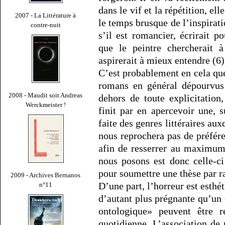
dans le vif et la répétition, el
2007 - La Littérature à
le temps brusque de l’inspiratio
contre-nuit
s’il est romancier, écrirait
que le peintre chercherait 
aspirerait à mieux entendre (6)
C’est probablement en cela que
romans en général dépourvus 
2008 - Maudit soit Andreas
dehors de toute explicitation
Werckmeister !
finit par en apercevoir une, s
faite des genres littéraires au
nous reprochera pas de préfére
afin de resserrer au maximum
nous posons est donc celle-ci 
pour soumettre une thèse par ra
2009 - Archives Bernanos
D’une part, l’horreur est esthé
n°11
d’autant plus prégnante qu’un 
ontologique» peuvent être
quotidienne. L’association d