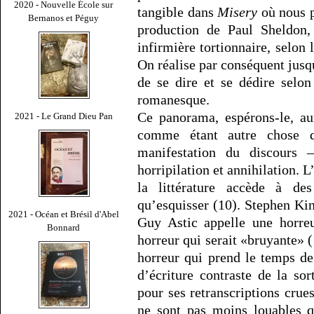
2020 - Nouvelle École sur
tangible dans
Misery
où nous p
Bernanos et Péguy
production de Paul Sheldon, 
infirmière tortionnaire, selon l
On réalise par conséquent jusqu
de se dire et se dédire selon
romanesque.
Ce panorama, espérons-le, au
2021 - Le Grand Dieu Pan
comme étant autre chose qu
manifestation du discours –
horripilation et annihilation. L
la littérature accède à de
qu’esquisser (10). Stephen Kin
2021 - Océan et Brésil d'Abel
Guy Astic appelle une horreu
Bonnard
horreur qui serait «bruyante» 
horreur qui prend le temps de
d’écriture contraste de la so
pour ses retranscriptions crue
ne sont pas moins louables 