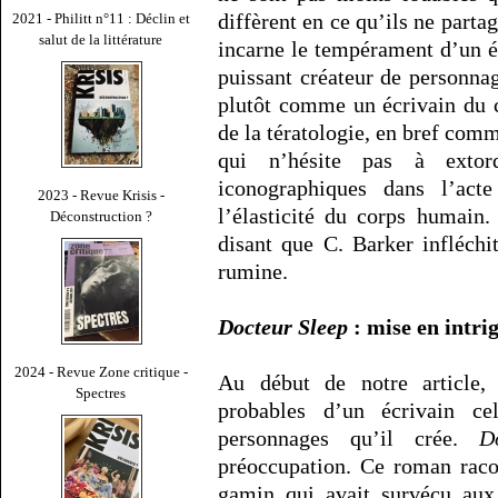
diffèrent en ce qu’ils ne part
2021 - Philitt n°11 : Déclin et
salut de la littérature
incarne le tempérament d’un éc
puissant créateur de personnag
plutôt comme un écrivain du c
de la tératologie, en bref co
qui n’hésite pas à extor
iconographiques dans l’acte
2023 - Revue Krisis -
l’élasticité du corps humain
Déconstruction ?
disant que C. Barker infléchi
rumine.
Docteur Sleep
: mise en intrig
2024 - Revue Zone critique -
Au début de notre article,
Spectres
probables d’un écrivain ce
personnages qu’il crée.
D
préoccupation. Ce roman raco
gamin qui avait survécu aux