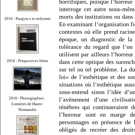
horrifiques, puisque l’horreur
interroge cet autre nous-même
morts des institutions ou dans
2016 - Pasqyra e te rrefyemit
En examinant l’organisation fi
contextes où elle prend racin
époque, un diagnostic de la 
tolérance du regard que l’on 
utilisent par ailleurs l’horreu
2016 - Perspectives libres
dans cette optique des surench
sur tel ou tel problème. La duc
loi» de l’esthétique et des so
situations où l’esthétique auss
sous-entend sinon l’idée d’u
2016 - Photographies :
l’avènement d’une civilisa
Lumières de Haute-
ténèbres qui continueraient d
Normandie
l’horreur sont en marge des
personnages en présence de 
obligés de recréer des droi