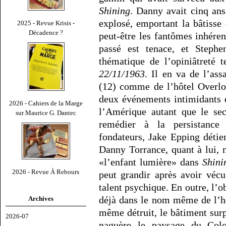
Shining
. Danny avait cinq ans
explosé, emportant la bâtisse 
2025 - Revue Krisis -
Décadence ?
peut-être les fantômes inhéren
passé est tenace, et Steph
thématique de l’opiniâtreté 
22/11/1963
. Il en va de l’as
(12) comme de l’hôtel Overlo
deux événements intimidants 
2026 - Cahiers de la Marge
l’Amérique autant que le sec
sur Maurice G. Dantec
remédier à la persistanc
fondateurs, Jake Epping détie
Danny Torrance, quant à lui, n
«l’enfant lumière» dans
Shini
2026 - Revue À Rebours
peut grandir après avoir vécu
talent psychique. En outre, l’o
déjà dans le nom même de l’hô
Archives
même détruit, le bâtiment su
2026-07
naguère le paysage du Col