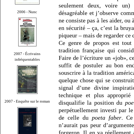
seulement deux, voire un)
2006 - Nunc
désagréable et j’observe comm
ne consiste pas à les aider, ou 
en sécurité – ça, c’est la bru
piqueur – mais de regarder ce qu
Ce genre de propos est tout 
tradition française qui consi
2007 - Écrivains
Faire de l’écriture un «job», c
infréquentables
suffit de postuler au bon en
souscrire à la tradition améric
quelque chose qui se construi
signal d’une divine inspirat
technique et plus approprié
2007 - Enquête sur le roman
disqualifie la position du
poe
perpétuellement investi par le
de celle du
poeta faber
. Ce
n’aurait pas peur d’argumente
forgeron. Il en va réellement a