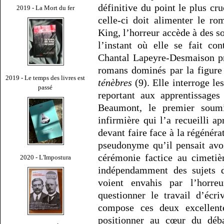
définitive du point le plus cr
2019 - La Mort du fer
celle-ci doit alimenter le r
King, l’horreur accède à des s
l’instant où elle se fait co
Chantal Lapeyre-Desmaison p
romans dominés par la figure 
2019 - Le temps des livres est
ténèbres
(9). Elle interroge les
passé
reportant aux apprentissages
Beaumont, le premier soumi
infirmière qui l’a recueilli a
devant faire face à la régénér
pseudonyme qu’il pensait avo
cérémonie factice au cimetiè
2020 - L'Impostura
indépendamment des sujets d
voient envahis par l’horr
questionner le travail d’écr
compose ces deux excellente
positionner au cœur du débat