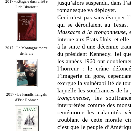
2017 - Kënga e dashurisë e
jusqu’alors suspendu, dans l’at
Judë Iskariotit
romanesque va déployer.
Ceci n’est pas sans évoquer l
qui se déroulaient au Texas.
Massacre à la tronçonneuse
, 
interne aux États-Unis, et elle
à la suite d’une décennie trau
2017 - La Montagne morte
du président Kennedy. Tel que
de la vie
les années 1960 ont doublemen
l’horreur : le crâne défon
l’imagerie du gore, cependan
exergue la vulnérabilité de tou
laquelle les souffrances de l
2017 - Le Paradis français
tronçonneuse
, les souffrance
d'Éric Rohmer
interprétées comme des monstr
remémorer les calamités vé
troublant de cette morale ci
c’est que le peuple d’Amériqu