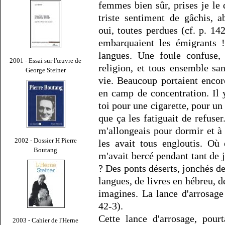
femmes bien sûr, prises je le
triste sentiment de gâchis, a
oui, toutes perdues (cf. p. 1
embarquaient les émigrants !
langues. Une foule confuse,
2001 - Essai sur l'œuvre de
religion, et tous ensemble sa
George Steiner
vie. Beaucoup portaient encor
en camp de concentration. Il
toi pour une cigarette, pour un 
que ça les fatiguait de refuser
m'allongeais pour dormir et à
2002 - Dossier H Pierre
les avait tous engloutis. Où 
Boutang
m'avait bercé pendant tant de j
? Des ponts déserts, jonchés de
langues, de livres en hébreu, d
imagines. La lance d'arrosage
42-3).
Cette lance d'arrosage, pourt
2003 - Cahier de l'Herne