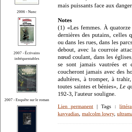
mais puissants face aux danger
2006 - Nunc
Notes
(1) «Les femmes. À quatorze 
dernières des putains, celles 
ou dans les rues, dans les parcs
debout, avec la courroie atta
2007 - Écrivains
nœud coulant, dans les églises
infréquentables
se sont jamais vautrées et 
coucheront jamais avec des h
adultères, à tromper, à trahir
toutes saintes et bénies»,
Le q
192-3, l'auteur souligne.
2007 - Enquête sur le roman
Lien permanent
| Tags :
littér
kavvadias
,
malcolm lowry
,
ultram