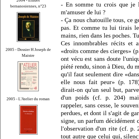
2004 - Études
- En somme tu crois que je l
bernanosiennes, n°23
m'amuser de lui ?
- Ça nous chatouille tous, ce 
pas. Et comme tu lui tirais l
mains, rien dans les poches. Tu
Ces innombrables récits et 
2005 - Dossier H Joseph de
«droits comme des cierges» (p. 
Maistre
ont vécu est sans doute l'uniq
piété rendu, sinon à Dieu, du m
qu'il faut seulement dire «dan
elle nous fait peur» (p. 178
dirait-on qu'un seul but, par
d'un poids (cf. p. 204) ma
2005 - L'Atelier du roman
rappeler, sans cesse, le souveni
perdues, et dont il s'agit de g
signe, un parfum décidément c
l'observation d'un rite (cf. p.
tout autre que celui qui, silen