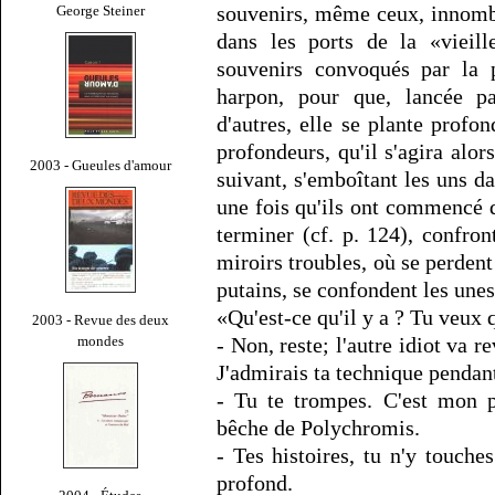
souvenirs, même ceux, innomb
George Steiner
dans les ports de la «vieil
souvenirs convoqués par la p
harpon, pour que, lancée pa
d'autres, elle se plante prof
profondeurs, qu'il s'agira alor
2003 - Gueules d'amour
suivant, s'emboîtant les uns da
une fois qu'ils ont commencé d'
terminer (cf. p. 124), confro
miroirs troubles, où se perdent
putains, se confondent les unes
«Qu'est-ce qu'il y a ? Tu veux q
2003 - Revue des deux
mondes
- Non, reste; l'autre idiot va re
J'admirais ta technique pendant
- Tu te trompes. C'est mon p
bêche de Polychromis.
- Tes histoires, tu n'y touche
profond.