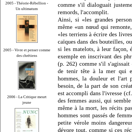
2005 - Théorie-Rébellion -
comme s'il dialoguait justeme
Un ultimatum
remords, l'accomplit.
Ainsi, si «les grandes perso
même «un nœud qui remonte, u
«les terriens à écrire des livre
caïques dans des bouteilles, o
si les matelots, à leur façon, 
2005 - Vivre et penser comme
exemple en inscrivant des phr
des chrétiens
(p. 262) comme s'il s'agissai
de tenir tête à la mer qui e
hommes, la douleur et l'art pe
besoin, de la part de son créat
est accompli dans l'ivresse (cf. 
2006 - La Critique meurt
des femmes aussi, qui semble 
jeune
même à la mort, les récits p
hommes sont passés de femme
petite vérole moins dangereu
dévore tout, comme si ces réci