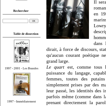
Il ser
roman
Rechercher
en 19
marins
Lowr
descr
Table de dissection
homme
dans 
dirait, à force de discours, s
qu'aucun courant poétique ne
grand large.
Le quart
est, comme tous l
1997 - 2001 - Les Brandes
puissance du langage, capabl
femmes, toutes des putain
simplement prises par des ma
leur passé, les identités des in
parfois même (comme dans la
1997 - Immédiatement
prenant directement la paro