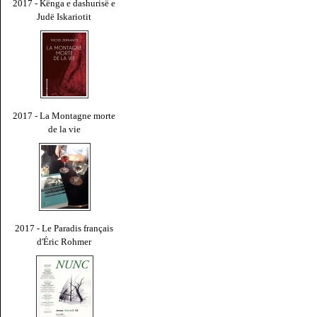
2017 - Kënga e dashurisë e
Judë Iskariotit
2017 - La Montagne morte
de la vie
2017 - Le Paradis français
d'Éric Rohmer