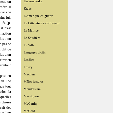
Krasznahorkai
esse; on
endre si
Kraus
 dans ce
L'Amérique en guerre
ins lui,
lité» (p.
La Littérature à contre-nuit
il n'est
La Matrice
l'action
La Soudière
lus d'un
e pas se
La Ville
mplit de
Langages viciés
lus d'un
Les îles
étrer en
 contour
Lowry
Machen
mpose en
é en une
Mâles lectures
que tout
Mandelstam
selon la
Massignon
qu'elles
s choses
McCarthy
rait des
McCord
 et l'on