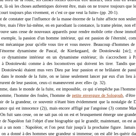
t, là où les choses authentiques doivent être, mais on ne trouve toujours que le
 court toujours plus vivement, et c'est ce que veut la fuite» (pp. 20-1).
nt de constater que l'influence de la masse énorme de la fuite affecte non seule
'être, mais l'être lui-même, en en parodiant la constance, la trame pleine, non ef
rouve sans cesse de nouveaux appareils pour rendre mobile cette chose immo
 exemple, la passion d'un homme intérieur, qui est passion de l'éternité, c
nt mécanique pour qu'elle vous tire et vous meuve. Beaucoup d'hommes de l
l'énorme dynamisme de Pascal, de Kierkegaard, de Dostoïewski [
sic
]; 
t ce dynamisme intérieur en un dynamisme extérieur; ils s'accrochent à Pa
 à Dostoïewski comme à des locomotives qui doivent les tirer. Tandis que 
 Dostoïewski étaient mus vers Dieu par leur passion et ne brûlaient de pass
, dans le monde de la fuite, on se laisse seulement lancer par eux d'un lieu à 
urent de leur passion, ceux-ci manœuvrent avec elle» (p. 32).
me, dans le monde de la fuite, est impossible, ce qui n'empêche pas l'homme
t homme, l'homme des foules, l'homme de
petite envergure de Sologoub
, d'êtr
nir de la grandeur, ce souvenir n'étant bien évidemment que la nostalgie de 
nfance qui est innocence (2)), mais encore affligé par l'angoisse (3) comme Ma
 «On fuit sans cesse, on ne sait pas où on est et brusquement émerge une grande
e de Napoléon fait l'objet d'une biographie qui le grandit; maintenant, on est 
ui a un nom : Napoléon; et l'on peut fuir jusqu'à la prochaine figure. Jama
e, on a donné à des hommes une grandeur si immense; on est allé les quérir da