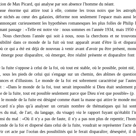
exion de Max Picard, qui analyse par son absence l'homme du néant.
sse énorme qui attire tout à elle, comme les trous noirs que les astrophy
re nichés au cœur des galaxies, déforme non seulement l'espace mais aussi l
nnonçant curieusement les hypothèses romanesques les plus folles de Philip
nnant passage : «Telle est notre vie : nous sommes en l'année 1934, mais 1950 
]. Nous cherchons l'année qui soit à nous, nous la cherchons et ne trouvon
sibilité dans ce monde de la fuit où tout apparaît avant d'être là et dispara
 où ce qui a été est déjà de nouveau à venir avant d'avoir pu être présent, mon
 émerge pour disparaître, où émerger, être réalité présente et disparaître font
a fuite s'oppose à celui de la foi, où tout est stable, où le possible, point nié,
s, sous les pieds de celui qui s'engage sur un chemin, des abîmes de questio
rances et d'illusions. Le monde de la foi est sobrement caractérisé par l'aute
it : «Dans le monde de la foi, tout serait impossible si Dieu était seulement p
 de la fuite, tout est possible seulement parce que Dieu n'est que possible» (p.
 le monde de la fuite est désigné comme étant la masse qui attire le monde m
card n'a plus qu'à analyser un certain nombre de thématiques qui lui sont
s du mal, de l'art, du langage, du visage)
via
le rapport fuyant qu'établit l
insi du mal : «Où il n'y a pas de faute, il n'y a pas non plus de repentir; l'ho
nde de la foi et dispersé dans celui de la fuite, voudrait se représenter l'acte d
vir cet acte par l'océan des possibilités qui le ferait disparaître; désespéré, il d