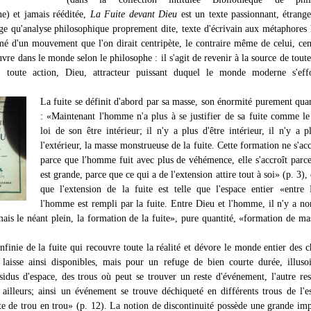
e) et jamais rééditée,
La Fuite devant Dieu
est un texte passionnant, étrange
ge qu'analyse philosophique proprement dite, texte d'écrivain aux métaphores 
imé d'un mouvement que l'on dirait centripète, le contraire même de celui, cen
uvre dans le monde selon le philosophe : il s'agit de revenir à la source de toute
, toute action, Dieu, attracteur puissant duquel le monde moderne s'eff
La fuite se définit d'abord par sa masse, son énormité purement quan
: «Maintenant l'homme n'a plus à se justifier de sa fuite comme le
loi de son être intérieur; il n'y a plus d'être intérieur, il n'y a p
l'extérieur, la masse monstrueuse de la fuite. Cette formation ne s'acc
parce que l'homme fuit avec plus de véhémence, elle s'accroît parce
est grande, parce que ce qui a de l'extension attire tout à soi» (p. 3),
que l'extension de la fuite est telle que l'espace entier «entre
l'homme est rempli par la fuite. Entre Dieu et l'homme, il n'y a no
mais le néant plein, la formation de la fuite», pure quantité, «formation de ma
nfinie de la fuite qui recouvre toute la réalité et dévore le monde entier des c
 laisse ainsi disponibles, mais pour un refuge de bien courte durée, illuso
sidus d'espace, des trous où peut se trouver un reste d'événement, l'autre res
 ailleurs; ainsi un événement se trouve déchiqueté en différents trous de l'e
e de trou en trou» (p. 12). La notion de discontinuité possède une grande im