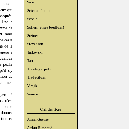
Sabato
e a-t-on
ceux qui
Science-fiction
marqués;
Sebald
il ne le
Sollers (et ses bouffons)
homme de
nt, mais
Steiner
ne cesse
Stevenson
me de la
espéré à
Tarkovski
 quelque
Tarr
e péché
Théologie politique
u'il s'y
ntion de
Traductions
t aussi
Virgile
Warren
perdu !
ce n'est
eulement
Ciel des fixes
e donnée
 tout ce
Armel Guerne
Arthur Rimbaud