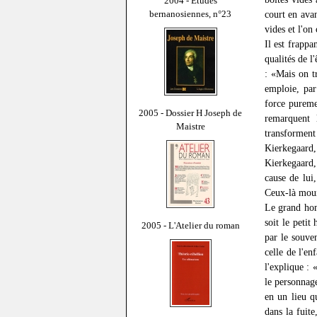
2004 - Études
bernanosiennes, n°23
court en avan
vides et l'on
Il est frappa
qualités de l
: «Mais on t
emploie, par
force pureme
2005 - Dossier H Joseph de
remarquent 
Maistre
transformen
Kierkegaard,
Kierkegaard,
cause de lui
Ceux-là mour
Le grand hom
soit le peti
2005 - L'Atelier du roman
par le souve
celle de l'e
l'explique :
le personnag
en un lieu q
dans la fuit