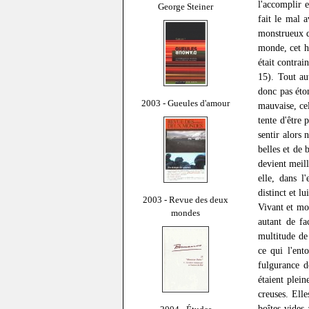
l'accomplir e
George Steiner
fait le mal 
monstrueux q
monde, cet h
était contrain
15). Tout au
donc pas éton
2003 - Gueules d'amour
mauvaise, cel
tente d'être 
sentir alors 
belles et de 
devient meill
elle, dans l
distinct et l
2003 - Revue des deux
Vivant et mor
mondes
autant de fa
multitude de 
ce qui l'ent
fulgurance d
étaient plei
creuses. Ell
boîtes vides 