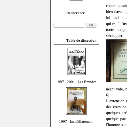
contemporain
bien davanta
Rechercher
lui aussi an
qui est à l’œ
toute image
s'échapper.
Table de dissection
1997 - 2001 - Les Brandes
néant vide, 
6).
L'extension i
des êtres ne
quelques «ré
quelque part
1997 - Immédiatement
l'homme saut