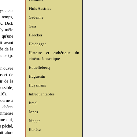
Finis Austriae
siciens
e temps,
Gadenne
 K. Dick
Gass
s'y mêle
Haecker
s qu'une
ît avant
Heidegger
de de la
Histoire et esthétique du
 un» (p.
cinéma fantastique
Houellebecq
 n'ouvre
ns et de
Huguenin
ur de la
Huysmans
ossible;
 16).
Infréquentables
oderne à
Israël
 chères
Jones
'immense
mme qui,
Jünger
e péché,
Kertész
oit alors