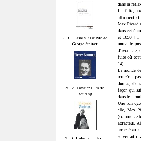
dans la réfl
La fuite, ma
affirment êt
Max Picard a
dans cet éto
et 1850 [...
2001 - Essai sur l'œuvre de
nouvelle pos
George Steiner
d'avoir été,
fuite où tout
14).
Le monde de l
toutefois pa
doutes, d'er
2002 - Dossier H Pierre
façon qui su
Boutang
dans le monde
Une fois que
elle, Max Pi
(comme celle
attracteur. A
arraché au mo
se verrait ra
2003 - Cahier de l'Herne