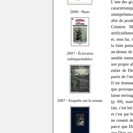
L'une des gra
caractéristi
2006 - Nunc
omniprésenc
afin de produ
Création. Ma
artificiellem
et, sous lui,
la fuite pui
au-dessus de
2007 - Écrivains
semble tente
infréquentables
son propre ab
entier de Di
partir de l'i
Il est étonn
que provoque
laisse envisa
2007 - Enquête sur le roman
(p. 69), mais
fait, c'est b
et c'est par
ne cessent de
parce que Die
que Dieu est 