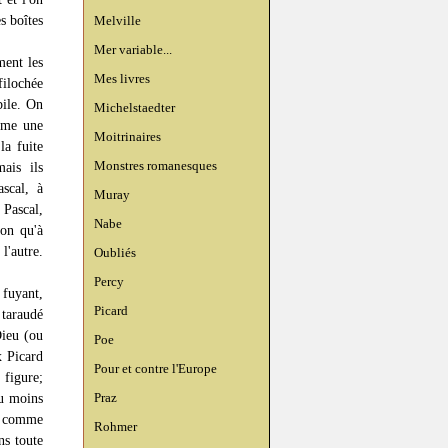
s boîtes
Melville
Mer variable...
ment les
Mes livres
filochée
bile. On
Michelstaedter
omme une
Moitrinaires
a fuite
Monstres romanesques
mais ils
scal, à
Muray
Pascal,
Nabe
ion qu'à
l'autre.
Oubliés
Percy
 fuyant,
Picard
e taraudé
Dieu (ou
Poe
x Picard
Pour et contre l'Europe
 figure;
Praz
au moins
is comme
Rohmer
ns toute