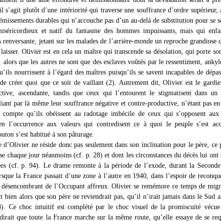
il s’agit plutôt d’une intériorité qui traverse une souffrance d’ordre supérieur, 
gémissements durables qui n’accouche pas d’un au-delà de substitution pour se s
iséricordieux et natif du fantasme des hommes impuissants, mais qui enfa
s renversante, jetant sur les malades de l’arrière-monde un reproche grandiose q
laisser. Olivier est en cela un maître qui transcende sa désolation, qui porte so
, alors que les autres ne sont que des esclaves voûtés par le ressentiment, ankyl
’ils nourrissent à l’égard des maîtres puisqu’ils se savent incapables de dépas
 de créer quoi que ce soit de vaillant (2). Autrement dit, Olivier est le gardi
ctive, ascendante, tandis que ceux qui l’entourent le stigmatisent dans un
bliant par là même leur souffrance négative et contre-productive, n’étant pas e
 compte qu’ils obéissent au radotage imbécile de ceux qui s’opposent aux 
 en l’occurrence aux valeurs qui contredisent ce à quoi le peuple s’est a
ton s’est habitué à son pâturage.
e d’Olivier ne réside donc pas seulement dans son inclination pour le père, ce 
se chaque jour néanmoins (cf. p. 28) et dont les circonstances du décès lui ont
ées (cf. p. 94). Le drame remonte à la période de l’exode, durant la Second
rsque la France passait d’une zone à l’autre en 1940, dans l’espoir de reconqu
e désencombrant de l’Occupant affreux. Olivier se remémore ce temps de migr
it bien alors que son père ne reviendrait pas, qu’il n’irait jamais dans le Sud 
8). Ce choc intuitif est complété par le choc visuel de la promiscuité vécue
dirait que toute la France marche sur la même route, qu’elle essaye de se re