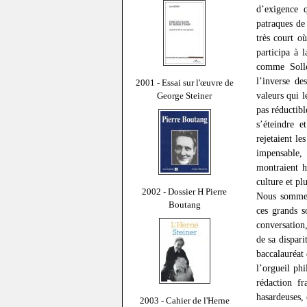
d’exigence 
patraques de
très court o
participa à 
comme Solle
l’inverse d
2001 - Essai sur l'œuvre de
valeurs qui l
George Steiner
pas réductibl
s’éteindre e
rejetaient le
impensable,
montraient h
culture et pl
2002 - Dossier H Pierre
Nous sommes 
Boutang
ces grands s
conversation,
de sa dispari
baccalauréat 
l’orgueil ph
rédaction fr
hasardeuses,
2003 - Cahier de l'Herne