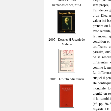
2004 - Études
bernanosiennes, n°23
sens propre, 
l’un de ces 
d’un Dieu m
valeur ici-ba
prendre ou à 
avec sérénité
la rancœur qu
2005 - Dossier H Joseph de
condition et
Maistre
souffrance a
parasite, ou
de se rendre
différentes,
comme le mou
La différenc
auquel il pen
2005 - L'Atelier du roman
été confisqu
mondiale, lo
dignité en s
il lui sembla
(cf. pp. 94-
fuyards. On 