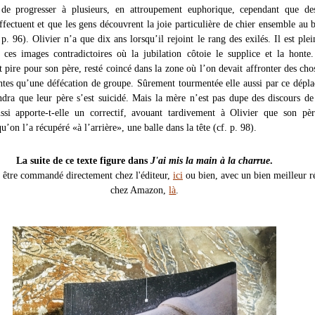
de progresser à plusieurs, en attroupement euphorique, cependant que des
effectuent et que les gens découvrent la joie particulière de chier ensemble au 
p. 96). Olivier n’a que dix ans lorsqu’il rejoint le rang des exilés. Il est plei
 ces images contradictoires où la jubilation côtoie le supplice et la honte.
 pire pour son père, resté coincé dans la zone où l’on devait affronter des cho
ntes qu’une défécation de groupe. Sûrement tourmentée elle aussi par ce dépl
ndra que leur père s’est suicidé. Mais la mère n’est pas dupe des discours de 
ssi apporte-t-elle un correctif, avouant tardivement à Olivier que son pè
qu’on l’a récupéré «à l’arrière», une balle dans la tête (cf. p. 98).
La suite de ce texte figure dans
J'ai mis la main à la charrue
.
t être commandé directement chez l'éditeur,
ici
ou bien, avec un bien meilleur ré
chez Amazon,
là
.