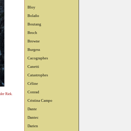
Bloy
Bolaño
Boutang
Broch
Browne
Burgess
Cacographes
Canetti
Catastrophes
Céline
Conrad
der Riek.
Cristina Campo
Dante
Dantec
Darien