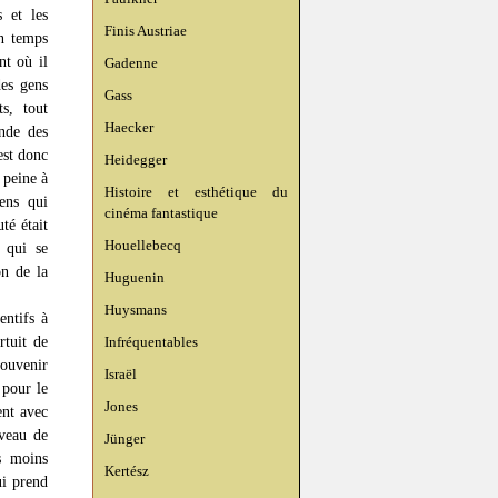
 et les
Finis Austriae
un temps
nt où il
Gadenne
des gens
Gass
s, tout
Haecker
nde des
est donc
Heidegger
 peine à
Histoire et esthétique du
éens qui
cinéma fantastique
té était
Houellebecq
 qui se
on de la
Huguenin
Huysmans
entifs à
rtuit de
Infréquentables
souvenir
Israël
 pour le
Jones
ent avec
iveau de
Jünger
es moins
Kertész
ui prend