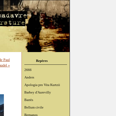
de Paul
Repères
audel »
2666
Anders
Apologia pro Vita Kurtzii
Barbey d'Aurevilly
Barrès
Bellum civile
Bernanos