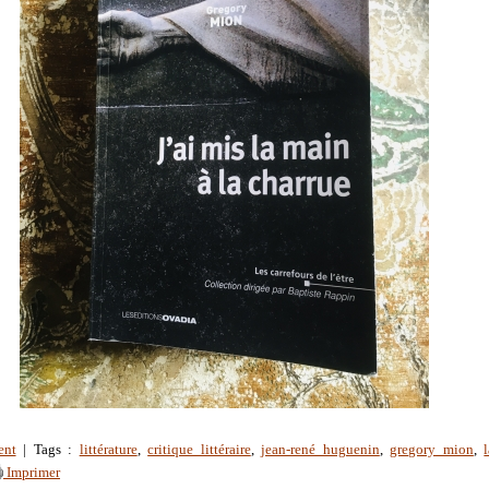
ent
| Tags :
littérature
,
critique littéraire
,
jean-rené huguenin
,
gregory mion
,
Imprimer