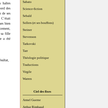
Sabato
 haltes
bord des
Science-fiction
n de ses
Sebald
 C’était
Sollers (et ses bouffons)
ses bien
acement,
Steiner
sa fille
Stevenson
re a été
Tarkovski
Tarr
Théologie politique
sultat,
Traductions
Virgile
Warren
Ciel des fixes
Armel Guerne
Arthur Rimbaud