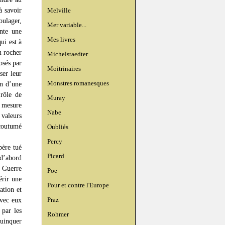
à savoir
Melville
oulager,
Mer variable...
nte une
Mes livres
ui est à
n rocher
Michelstaedter
osés par
Moitrinaires
ser leur
Monstres romanesques
en d’une
 rôle de
Muray
n mesure
Nabe
valeurs
ccoutumé
Oubliés
Percy
père tué
Picard
 d’abord
e Guerre
Poe
érir une
Pour et contre l'Europe
ation et
Praz
avec eux
 par les
Rohmer
quinquer