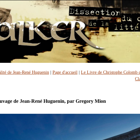
alité de Jean-René Huguenin
|
Page d'accueil
|
Le Livre de Christophe Colomb 
Cl
auvage de Jean-René Huguenin, par Gregory Mion