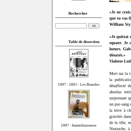
«Je ne crois
Rechercher
que tu vas f
William St
«Je quittai
Table de dissection
square. Je 
lueurs. Gab
désaxés.»
Violette Le
Mort sur la 
la publicat
1997 - 2001 - Les Brandes
désaffecté d
absolus inti
surprenant q
un pur-sang q
la terre à c
gravités dans
de la tôle, 
1997 - Immédiatement
Nietzsche, à