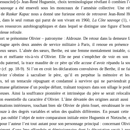
«ressuscite[r]» Jean-René Huguenin, choix terminologique révélant ô combien l’
sauvage
a été enseveli sous les monceaux de l’amnésie collective. Une rés
e de
Raskar Kapac
nous a donné une furieuse envie de retrouver Jean-René H
e, dans le seul roman qui parut de son vivant en 1960,
La Côte sauvage
(1), 
es ressources autobiographiques et dans lequel se distingue une figure d’ho
blesse refoule.
rt se prénomme Olivier – patronyme : Aldrouze. De retour dans la demeure f
etagne après deux années de service militaire à Paris, il renoue en présence
deux sœurs. L’aînée des sœurs, Berthe, est une femme mentalement instable, c
on et méfiante vis-à-vis d’Olivier. Elle ne peut s’empêcher de voir en son 
 du paternel, la trace maudite de ce père qu’elle accuse d’avoir répandu la so
e (cf. pp. 18-9). Si l’on en croit les déclarations convulsives de Berthe, il ne fa
ivier s’obstine à sacraliser le père, qu’il en perpétue la mémoire et les
s, tel un tentacule répugnant et condamné à survivre qui ne parviendrait 
 masse gélatineuse d’un poulpe défunt, traînant toujours dans son sillage le poid
ieuses. Ainsi la souffrance pionnière et intrinsèque du père se serait relocali
on essentielle du caractère d’Olivier. L’âme dévastée des origines aurait aussi
mations intérieures, touchant bien sûr Olivier de plein fouet, envahissant le res
ouze à des degrés variables et selon des qualités différentes. En posant cette 
pas oublié l’objet de notre comparaison initiale entre Huguenin et Nietzsche, e
 pour l’auteur l’est tout autant pour son personnage principal : concernant Olivie
raiment d’une âme effondrée et démissionnaire dont la dévastation serait à pr