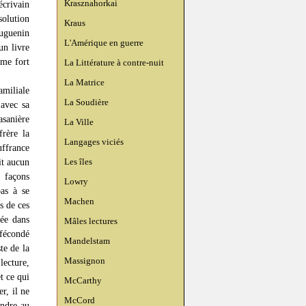
Krasznahorkai
écrivain
olution
Kraus
uguenin
L'Amérique en guerre
un livre
mme fort
La Littérature à contre-nuit
La Matrice
amiliale
La Soudière
 avec sa
asanière
La Ville
frère la
Langages viciés
uffrance
Les îles
it aucun
 façons
Lowry
pas à se
Machen
s de ces
sée dans
Mâles lectures
 fécondé
Mandelstam
te de la
Massignon
lecture,
t ce qui
McCarthy
r, il ne
McCord
endre au