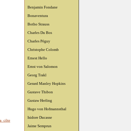
Benjamin Fondane
Bonaventura
Botho Strauss
Charles Du Bos
Charles Péguy
Christophe Colomb
Ernest Hello
Ernst von Salomon
Georg Trakl
Gerard Manley Hopkins
Gustave Thibon
Gustaw Herling
Hugo von Hofmannsthal
Isidore Ducasse
la côte
Jaime Semprun