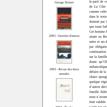
le parti de 
George Steiner
de
La Côte 
comme cell
dans le text
dominé par l
que toute fai
Cet homme fo
2003 - Gueules d'amour
située en Br
mère et ses 
par obligati
continuation
sur la famill
doute qu’Ol
mélancolique
2003 - Revue des deux
défaire de la
mondes
chairs spong
quelque régi
d’autres déci
famille Aldr
nous n’avons 
était valable
s’agit pas v