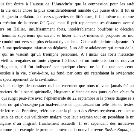
qui fait écrire à l’auteur de
L’Antéchrist
que la compassion pour les ratés
 la vie est la chose la plus considérablement nuisible qui puisse être. Il fut 
ù Huguenin collabora à diverses gazettes de littérature, il fut même un mome
la création de la revue
Tel Quel
, mais il prit rapidement ses distances avec 
rs ou Hallier, insuffisamment forts, intolérablement bouffons et décadent
es hommes supérieurs qui savent se hisser en eux-mêmes et proposer au mo
e conduiront vers son plus éclatant dynamisme. Cette attitude intransigeante n’
e à une quelconque infatuation déplacée, à un délire adolescent qui aurait de la
t qui ne viserait qu’un triomphe personnel. À l’instar des forts nietzsch
s vieilles rengaines où toute vigueur fléchissait et où toute création de nouveau
 Huguenin, s’il fut indisposé par quelque chose, ne le fut que par ceux
ostiles à la vie, c’est-à-dire, au fond, par ceux qui retardaient la revigorati
us spécifiquement de la civilisation.
bien obligés de constater malheureusement que nous n’avons jamais été att
oucieux de la santé spirituelle, Huguenin n’étant de nos jours qu’un objet fo
 qui surgit peut-être avec l’éphéméride du 22 septembre si la presse daigne se 
tion, ou qui s’enseigne par inadvertance en apparaissant sur telle liste de textes
de lettres de Première, référence que la plupart des élèves reçoivent certainem
ilistin de ceux qui valideront malgré tout leur examen tout en possédant le n
ançaise d’un migrant fraîchement accueilli. Il est cependant des initiativ
 comme par exemple le premier numéro de la nouvelle revue
Raskar Kapac
, q