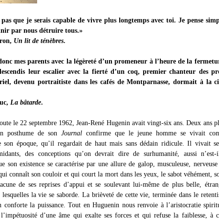
 pas que je serais capable de vivre plus longtemps avec toi. Je pense sim
inir par nous détruire tous.»
yron,
Un lit de ténèbres
.
 donc mes parents avec la légèreté d’un promeneur à l’heure de la fermetu
descendis leur escalier avec la fierté d’un coq, premier chanteur des pr
riel, devenu portraitiste dans les cafés de Montparnasse, dormait à la c
duc,
La bâtarde
.
route le 22 septembre 1962, Jean-René Hugenin avait vingt-six ans. Deux ans pl
ion posthume de son
Journal
confirme que le jeune homme se vivait c
e son époque, qu’il regardait de haut mais sans dédain ridicule. Il vivait s
midants, des conceptions qu’on devrait dire de surhumanité, aussi n’est-i
ue son existence se caractérise par une allure de galop, musculeuse, nerveu
ui connaît son couloir et qui court la mort dans les yeux, le sabot véhément, s
hacune de ses reprises d’appui et se soulevant lui-même de plus belle, étra
 lesquelles la vie se saborde. La brièveté de cette vie, terminée dans le retent
en conforte la puissance. Tout en Huguenin nous renvoie à l’aristocratie spirit
 l’impétuosité d’une âme qui exalte ses forces et qui refuse la faiblesse, à 