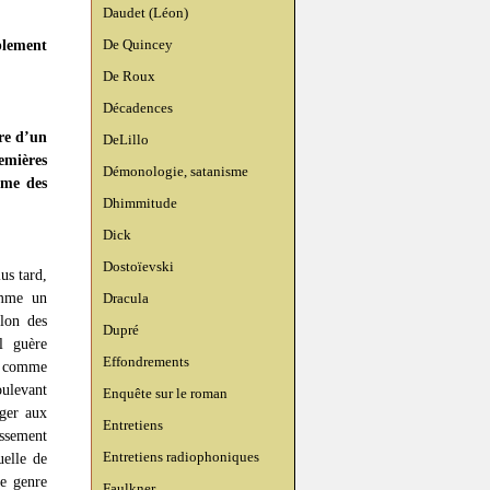
Daudet (Léon)
De Quincey
plement
De Roux
Décadences
re d’un
DeLillo
emières
Démonologie, satanisme
ime des
Dhimmitude
Dick
Dostoïevski
us tard,
omme un
Dracula
elon des
Dupré
l guère
Effondrements
se comme
oulevant
Enquête sur le roman
nger aux
Entretiens
issement
Entretiens radiophoniques
uelle de
ce genre
Faulkner