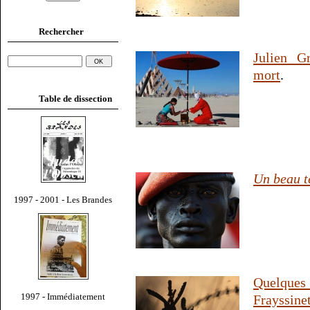
Rechercher
Julien Gr
mort
.
Table de dissection
Un beau t
1997 - 2001 - Les Brandes
Quelque
1997 - Immédiatement
Frayssin