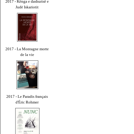
2017 - Kënga e dashurisë e
Judë Iskariotit
2017 - La Montagne morte
de la vie
2017 - Le Paradis français
d'Éric Rohmer