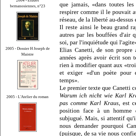
2004 - Études
que jamais, «dans toutes les
bernanosiennes, n°23
respirer comme il le pouvait a
réseau, de la liberté au-dessus 
Il reste ainsi le beau grand ra
autres par les bouffées d'air 
soi, par l'inquiétude qui l'agite
2005 - Dossier H Joseph de
Elias Canetti, de son propre 
Maistre
années après avoir écrit son 
rien à modifier quant aux «trois
et exiger «d'un poète pour q
temps».
Le premier texte que Canetti con
Warum ich nicht wie Karl Kr
2005 - L'Atelier du roman
pas comme Karl Kraus
, est 
position face à un homme q
subjugué. Mais, si attentif qu'
nous demander pourquoi Cane
(puisque, de sa vie nous confie-