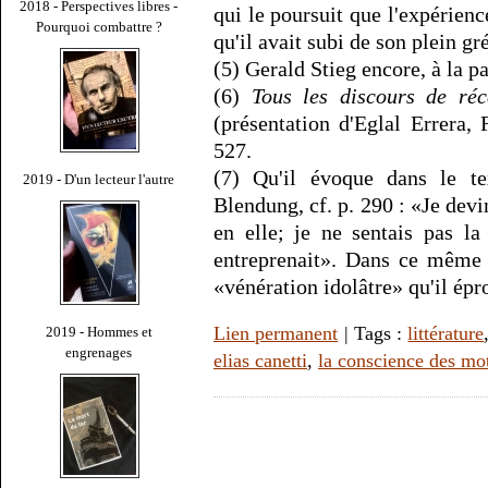
2018 - Perspectives libres -
qui le poursuit que l'expérienc
Pourquoi combattre ?
qu'il avait subi de son plein gr
(5) Gerald Stieg encore, à la pa
(6)
Tous les discours de réc
(présentation d'Eglal Errera,
527.
(7) Qu'il évoque dans le te
2019 - D'un lecteur l'autre
Blendung, cf. p. 290 : «Je devi
en elle; je ne sentais pas la
entreprenait». Dans ce même 
«vénération idolâtre» qu'il épr
Lien permanent
| Tags :
littérature
2019 - Hommes et
engrenages
elias canetti
,
la conscience des mo