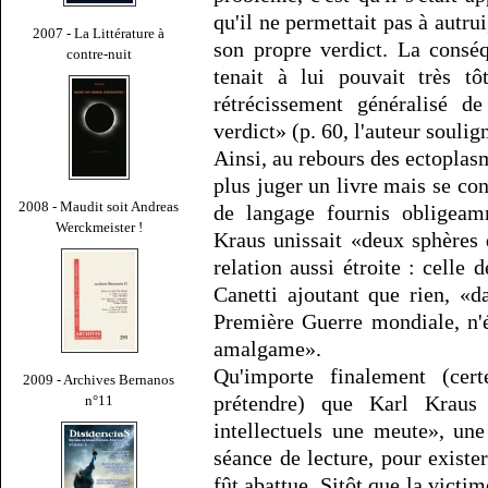
qu'il ne permettait pas à autrui
2007 - La Littérature à
son propre verdict. La consé
contre-nuit
tenait à lui pouvait très tô
rétrécissement généralisé d
verdict» (p. 60, l'auteur soulig
Ainsi, au rebours des ectoplasm
plus juger un livre mais se c
2008 - Maudit soit Andreas
de langage fournis obligeam
Werckmeister !
Kraus unissait «deux sphères 
relation aussi étroite : celle d
Canetti ajoutant que rien, «da
Première Guerre mondiale, n'é
amalgame».
Qu'importe finalement (cert
2009 - Archives Bernanos
prétendre) que Karl Kraus
n°11
intellectuels une meute», un
séance de lecture, pour existe
fût abattue. Sitôt que la victim