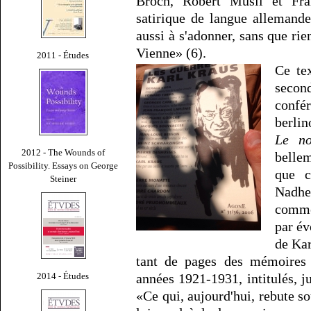
Broch, Robert Musil et Fra
satirique de langue allemande
aussi à s'adonner, sans que rie
Vienne» (6).
2011 - Études
Ce te
seco
confé
berlin
Le no
2012 - The Wounds of
belle
Possibility. Essays on George
que c
Steiner
Nadh
comme
par év
de Ka
tant de pages des mémoires 
2014 - Études
années 1921-1931, intitulés, 
«Ce qui, aujourd'hui, rebute so