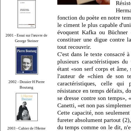
Résis
Herma
fonction du poète en notre temp
le ciment le plus capable d'unir
évoquent Kafka ou Büchner e
2001 - Essai sur l'œuvre de
constituer une digue contre 
George Steiner
tout recouvrir.
C'est dans le texte consacré 
plusieurs caractéristiques d
étant «son serf corps et âme, s
l'auteur de «chien de son t
2002 - Dossier H Pierre
caractéristiques, celle qui 
Boutang
résistance en temps défaits, don
se dresse contre son temps», «
Canetti, «et non pas simplement
Cette capacité, non seulement
fureter absolument partout (2), 
du temps comme on le dit, n'e
2003 - Cahier de l'Herne