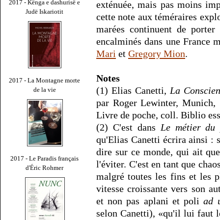
2017 - Kënga e dashurisë e
exténuée, mais pas moins impé
Judë Iskariotit
cette note aux téméraires explo
marées continuent de porter 
encalminés dans une France m
Mari
et
Gregory Mion
.
Notes
2017 - La Montagne morte
(1) Elias Canetti,
La Conscien
de la vie
par Roger Lewinter, Munich, 
Livre de poche, coll. Biblio ess
(2) C'est dans
Le métier du 
qu'Elias Canetti écrira ainsi :
dire sur ce monde, qui ait quel
2017 - Le Paradis français
l'éviter. C'est en tant que cha
d'Éric Rohmer
malgré toutes les fins et les p
vitesse croissante vers son au
et non pas aplani et poli
ad 
selon Canetti), «qu'il lui faut l