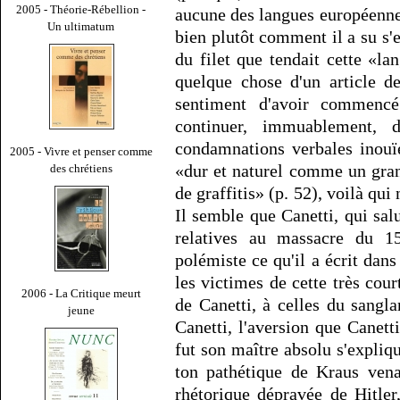
2005 - Théorie-Rébellion -
aucune des langues européennes
Un ultimatum
bien plutôt comment il a su s'
du filet que tendait cette «l
quelque chose d'un article de
sentiment d'avoir commenc
continuer, immuablement, 
condamnations verbales inouï
2005 - Vivre et penser comme
«dur et naturel comme un grani
des chrétiens
de graffitis» (p. 52), voilà qui
Il semble que Canetti, qui sal
relatives au massacre du 1
polémiste ce qu'il a écrit dans
les victimes de cette très cou
2006 - La Critique meurt
de Canetti, à celles du sang
jeune
Canetti, l'aversion que Canet
fut son maître absolu s'explique
ton pathétique de Kraus vena
rhétorique dépravée de Hitler,