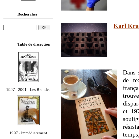
Rechercher
Karl Kra
Table de dissection
Dans 
de te
franç
1997 - 2001 - Les Brandes
trouv
dispar
et 197
souli
résis
1997 - Immédiatement
temps,