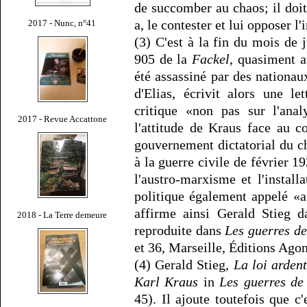
de succomber au chaos; il doit
a, le contester et lui opposer l
2017 - Nunc, n°41
(3) C'est à la fin du mois de 
905 de la
Fackel
, quasiment 
été assassiné par des nationaux
d'Elias, écrivit alors une l
critique «non pas sur l'anal
2017 - Revue Accattone
l'attitude de Kraus face au co
gouvernement dictatorial du ch
à la guerre civile de février 1
l'austro-marxisme et l'install
politique également appelé «au
affirme ainsi Gerald Stieg d
2018 - La Terre demeure
reproduite dans
Les guerres d
et 36, Marseille, Éditions Agon
(4) Gerald Stieg,
La loi ardent
Karl Kraus
in
Les guerres de
45). Il ajoute toutefois que c