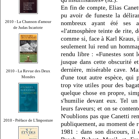
En fin de compte, Elias Canett
pu avoir de funeste la délir
2010 - La Chanson d'amour
nombreux ayant été ses a
de Judas Iscariote
«l'atmosphère teinte de rite, d
comme si, face à Karl Kraus, il
seulement lui rend un hommag
rendu libre : «Funestes sont 
jusque dans cette obscurité e
dernière, misérable cave. Ma
2010 - La Revue des Deux
d'une tout autre espèce, qui 
Mondes
trop vite utiles pour des bagat
quelque chose en propre, simp
s'humilie devant eux. Tel un
leurs faveurs; et on se content
N'oublions pas que Canetti re
2010 - Préface de L'Imposture
publiquement, au moment de rec
1981 : dans son discours, il