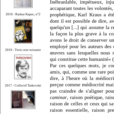
Inébranlable, impétueux, inju
accaparant toutes les volontés
prophétique, Karl Kraus a été 
2016 - Raskar Kapac, n°2
dont il est possible de dire, a
quelqu'un [...] qui assume la r
la façon la plus grave à la con
avons le droit de conserver un
employé pour les auteurs des 
2016 - Trois cent soixante
œuvres sans lesquelles nous 
qui constitue cette humanité» (
Par ces quelques mots, je co
amis, qui, comme une rare poig
dire, à l'heure où la médiocr
perçue comme médiocrité mais
2017 - Collectif Tarkovski
pas craindre de s'aligner po
caminar
, raison poétique, rais
raison de celles et ceux qui s
raison essentielle, raison p