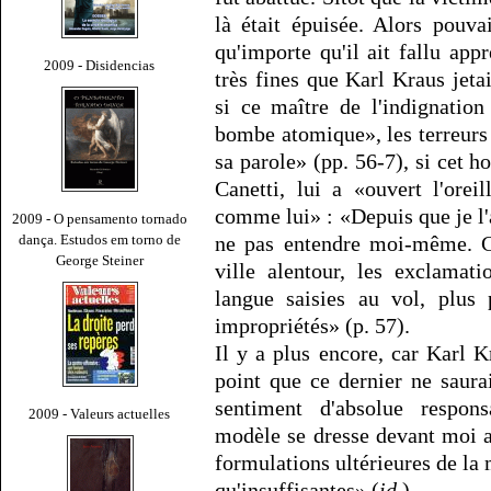
là était épuisée. Alors pouv
qu'importe qu'il ait fallu app
2009 - Disidencias
très fines que Karl Kraus jeta
si ce maître de l'indignatio
bombe atomique», les terreurs 
sa parole» (pp. 56-7), si cet 
Canetti, lui a «ouvert l'orei
comme lui» : «Depuis que je l'a
2009 - O pensamento tornado
dança. Estudos em torno de
ne pas entendre moi-même. C
George Steiner
ville alentour, les exclamati
langue saisies au vol, plus 
impropriétés» (p. 57).
Il y a plus encore, car Karl K
point que ce dernier ne saura
sentiment d'absolue respons
2009 - Valeurs actuelles
modèle se dresse devant moi a
formulations ultérieures de l
qu'insuffisantes» (
id.
).