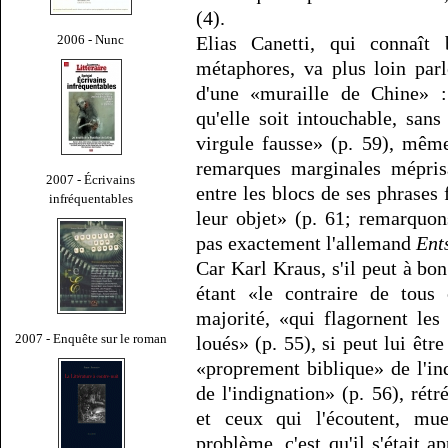
(4).
2006 - Nunc
Elias Canetti, qui connaît
métaphores, va plus loin pa
d'une «muraille de Chine» :
qu'elle soit intouchable, san
virgule fausse» (p. 59), même
remarques marginales mépris
2007 - Écrivains
entre les blocs de ses phrases 
infréquentables
leur objet» (p. 61; remarquon
pas exactement l'allemand
Ent
Car Karl Kraus, s'il peut à bo
étant «le contraire de tous 
majorité, «qui flagornent le
2007 - Enquête sur le roman
loués» (p. 55), si peut lui êt
«proprement biblique» de l'in
de l'indignation» (p. 56), rétr
et ceux qui l'écoutent, mu
problème, c'est qu'il s'était ap