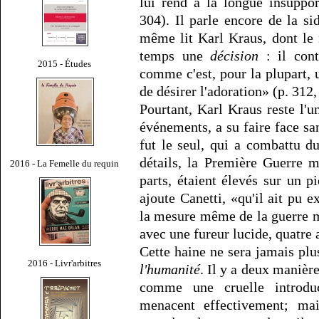
lui rend à la longue insupport
304). Il parle encore de la si
même lit Karl Kraus, dont le 
temps une
décision
: il cont
2015 - Études
comme c'est, pour la plupart, 
de désirer l'adoration» (p. 312,
Pourtant, Karl Kraus reste l'u
événements, a su faire face sans
fut le seul, qui a combattu d
détails, la Première Guerre m
2016 - La Femelle du requin
parts, étaient élevés sur un 
ajoute Canetti, «qu'il ait pu e
la mesure même de la guerre m
avec une fureur lucide, quatre 
Cette haine ne sera jamais pl
2016 - Livr'arbitres
l'humanité
. Il y a deux manière
comme une cruelle introdu
menacent effectivement; ma