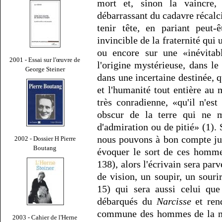
mort et, sinon la vaincre,
débarrassant du cadavre récalc
tenir tête, en pariant peut-
invincible de la fraternité qui
ou encore sur une «inévitabl
2001 - Essai sur l'œuvre de
l'origine mystérieuse, dans le 
George Steiner
dans une incertaine destinée, 
et l'humanité tout entière au m
très conradienne, «qu'il n'es
obscur de la terre qui ne 
d'admiration ou de pitié» (1). 
nous pouvons à bon compte jug
2002 - Dossier H Pierre
Boutang
évoquer le sort de ces homme
138), alors l'écrivain sera par
de vision, un soupir, un sourir
15) qui sera aussi celui qu
débarqués du
Narcisse
et rend
commune des hommes de la mer
2003 - Cahier de l'Herne