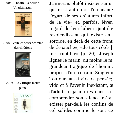
J'aimerais plutôt insister sur 
2005 - Théorie-Rébellion -
Un ultimatum
qui n'est autre que l'étonnant
l'égard de ses créatures info
de la vie» et, parfois, lève
regard de leur labeur quotidi
resplendissant qui existe en
sordide, en deçà de cette front
2005 - Vivre et penser comme
de débauche», «de tous côtés [
des chrétiens
incorruptible» (p. 20). Jose
lignes le marin, du moins le m
grandeur tragique de l'homm
propos d'un certain Singleto
Toujours aussi vide de pensée
2006 - La Critique meurt
vide et à l'avenir inexistant,
jeune
d'adulte déjà mortes dans sa
comprendre son silence n'éta
exister par-delà les confins de 
été solides comme le sont ce