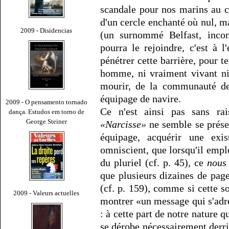
scandale pour nos marins au c
d'un cercle enchanté où nul, m
2009 - Disidencias
(un surnommé Belfast, incon
pourra le rejoindre, c'est à l
pénétrer cette barrière, pour t
homme, ni vraiment vivant ni
mourir, de la communauté d
équipage de navire.
2009 - O pensamento tornado
Ce n'est ainsi pas sans ra
dança. Estudos em torno de
George Steiner
«Narcisse»
ne semble se prés
équipage, acquérir une exi
omniscient, que lorsqu'il emp
du pluriel (cf. p. 45), ce
nous
que plusieurs dizaines de pages
(cf. p. 159), comme si cette 
2009 - Valeurs actuelles
montrer «un message qui s'adre
: à cette part de notre nature q
se dérobe nécessairement derriè