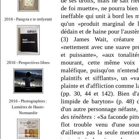
de ses droits, mais ne sait ri
de foi muette», ne pourra bien 
ineffable qui unit à bord les 
2016 - Pasqyra e te rrefyemit
qu'un «produit marginal de l
dédain et de haine pour l'austè
(3) James Wait, créature 
«nettement avec une suave pré
et puissante», «aux tonalité
mourant, cette même voix m
2016 - Perspectives libres
maléfique, puisqu'on n'enten
plaintifs et sifflants», un 
plainte et d'affliction comme l
(pp. 30, 44 et 142). Bien d'
limpide de baryton» (p. 48) d
2016 - Photographies :
Lumières de Haute-
d'un autre personnage néfaste
Normandie
des ténèbres
: «Sa faconde pit
flot trouble venu d'une sou
d'ailleurs pas la seule mentio