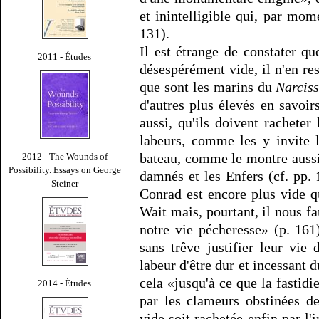
et inintelligible qui, par mome
131).
Il est étrange de constater q
2011 - Études
désespérément vide, il n'en r
que sont les marins du
Narcis
d'autres plus élevés en savoir
aussi, qu'ils doivent rachete
labeurs, comme les y invite l
bateau, comme le montre aussi
2012 - The Wounds of
Possibility. Essays on George
damnés et les Enfers (cf. pp. 
Steiner
Conrad est encore plus vide q
Wait mais, pourtant, il nous f
notre vie pécheresse» (p. 161
sans trêve justifier leur vie 
labeur d'être dur et incessant d
cela «jusqu'à ce que la fastidie
2014 - Études
par les clameurs obstinées de
vide soit rachetée enfin par l