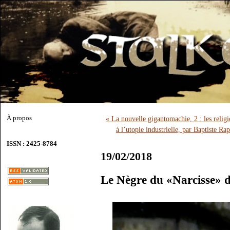
À propos
« La nouvelle gigantomachie, 2 : les relig
à l’utopie industrielle, par Baptiste Ra
ISSN : 2425-8784
19/02/2018
Le Nègre du «Narcisse» 