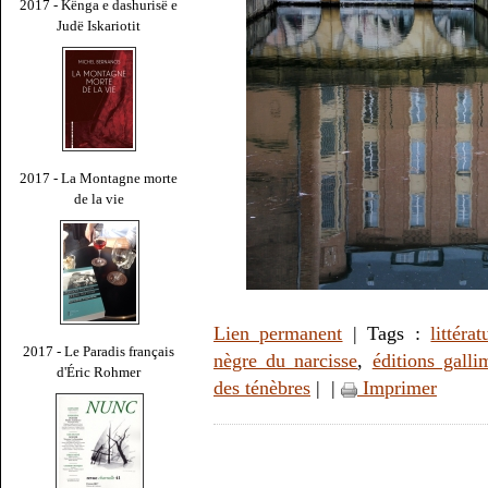
2017 - Kënga e dashurisë e
Judë Iskariotit
2017 - La Montagne morte
de la vie
Lien permanent
| Tags :
littérat
2017 - Le Paradis français
nègre du narcisse
,
éditions galli
d'Éric Rohmer
des ténèbres
|
|
Imprimer