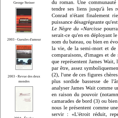
du roman. Une communauté e
George Steiner
tendre ses liens jusqu'à les
Conrad n'étant finalement rie
puissance désagrégeante qu'es
Le Nègre du «Narcisse
pourrai
serait-ce qu'en en déployant le
2003 - Gueules d'amour
nom du bateau, ou bien en évo
la vie, de la semi-mort et de
comparaisons, d'images et de 
que représentent James Wait,
par être, assez symboliquement
(2), l'une de ces figures chère
2003 - Revue des deux
plus sordide bassesse de l'
mondes
analyser James Wait comme une
en raison du pouvoir (notamm
camarades de bord (3) ou bien
nous le présentent comme une e
servir : «L'étroit réduit, re