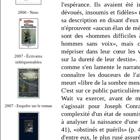
l'espérance. Ils avaient été 
dévoués, insoumis et fidèles»
2006 - Nunc
sa description en disant d'eux
n'éprouvent «aucun élan de m
sont des «hommes difficiles à
hommes sans voix», mais ce
mépriser dans leur cœur les 
2007 - Écrivains
sur la dureté de leur destin»
infréquentables
comme s'en lamente le narrate
connaître les douceurs de l'a
meurt «libre de la sombre mena
C'est sur ce public particuliè
Wait va exercer, avant de mo
s'agissait pour Joseph Conr
2007 - Enquête sur le roman
complexité d'un état de soumi
à analyser la naissance d'une
41), «obstinés et puérils» (p. 4
d'entre eux, le plus rusé ass