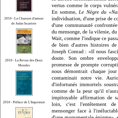
vertus comme le corps vulnéra
En somme,
Le Nègre du «Nar
individuation, d'une prise de 
2010 - La Chanson d'amour
de Judas Iscariote
d'une communauté confrontée à
du mensonge, de la vilenie, du
Wait, comme l'indique ce passa
de bien d'autres histoires d
Joseph Conrad : «Il nous fascin
doute. Son ombre enveloppa
2010 - La Revue des Deux
promesse de prompte corruptio
Mondes
nous démontrait chaque jour
contaminait notre vie. Auri
d'infortunés immortels soustra
comme de la peur qu'il n'aur
impitoyable affirmation de s
2010 - Préface de L'Imposture
loin, c'est l'entêtement
mensonger face à l'inéluctabl
d'une monumentale énigme», e