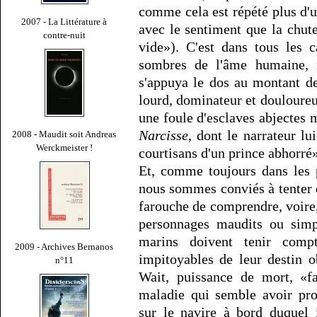
comme cela est répété plus d'un
2007 - La Littérature à
avec le sentiment que la chut
contre-nuit
vide»). C'est dans tous les 
sombres de l'âme humaine, r
s'appuya le dos au montant de
lourd, dominateur et douloureu
une foule d'esclaves abjectes
Narcisse
, dont le narrateur l
2008 - Maudit soit Andreas
Werckmeister !
courtisans d'un prince abhorré»
Et, comme toujours dans les 
nous sommes conviés à tenter 
farouche de comprendre, voire,
personnages maudits ou simp
marins doivent tenir comp
2009 - Archives Bernanos
impitoyables de leur destin o
n°11
Wait, puissance de mort, «fa
maladie qui semble avoir pr
sur le navire à bord duquel 