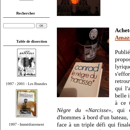
Rechercher
Ache
Amaz
Table de dissection
Publi
propo
lyriq
s'eff
retro
1997 - 2001 - Les Brandes
qui l'
belle 
à ce 
Nègre du «Narcisse»
, qui 
d'hommes à bord d'un bateau,
face à un triple défi qui final
1997 - Immédiatement