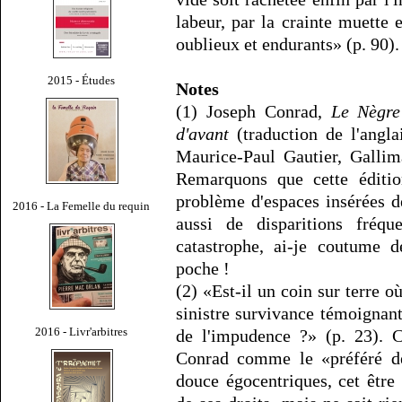
labeur, par la crainte muette
oublieux et endurants» (p. 90).
2015 - Études
Notes
(1) Joseph Conrad,
Le Nègre
d'avant
(traduction de l'angla
Maurice-Paul Gautier, Gallima
Remarquons que cette éditio
problème d'espaces insérées d
2016 - La Femelle du requin
aussi de disparitions fréqu
catastrophe, ai-je coutume d
poche !
(2) «Est-il un coin sur terre 
sinistre survivance témoignan
2016 - Livr'arbitres
de l'impudence ?» (p. 23). C
Conrad comme le «préféré de
douce égocentriques, cet être