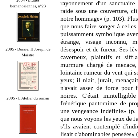
2004 - Études
rayonnement d'un sanctuaire 
bernanosiennes, n°23
raide sous une couverture, cli
notre hommage» (p. 103). Plus 
que nous faire songer à celles
puissamment symbolique avent
étrange, visage inconnu, m
désespoir et de fureur. Ses lè
2005 - Dossier H Joseph de
Maistre
caverneux, plaintifs et siff
murmure chargé de menace, d
lointaine rumeur du vent qui se 
yeux; il niait, jurait, menaç
n'avait assez de force pour 
noires. C'était inintelligib
2005 - L'Atelier du roman
frénétique pantomime de prop
une vengeance indéfinie» (p.
que nous voyons les yeux de 
s'ils avaient contemplé d'indi
lisait d'abominables pensées» (