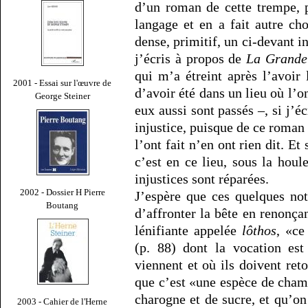
d’un roman de cette trempe, 
langage et en a fait autre ch
dense, primitif, un ci-devant int
j’écris à propos de
La Grande
qui m’a étreint après l’avoir
2001 - Essai sur l'œuvre de
d’avoir été dans un lieu où l’o
George Steiner
eux aussi sont passés –, si j’é
injustice, puisque de ce roman
l’ont fait n’en ont rien dit. Et 
c’est en ce lieu, sous la houl
injustices sont réparées.
2002 - Dossier H Pierre
J’espère que ces quelques not
Boutang
d’affronter la bête en renonça
lénifiante appelée
lôthos
, «ce
(p. 88) dont la vocation est
viennent et où ils doivent ret
que c’est «une espèce de cham
charogne et de sucre, et qu’on
2003 - Cahier de l'Herne