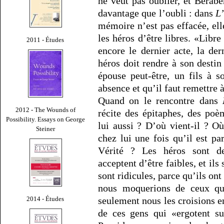
ne veut pas oublier, et Berabe
davantage que l’oubli : dans
L
mémoire n’est pas effacée, el
les héros d’être libres. «Libre
2011 - Études
encore le dernier acte, la der
héros doit rendre à son destin 
épouse peut-être, un fils à 
absence et qu’il faut remettre à
Quand on le rencontre dans
2012 - The Wounds of
récite des épitaphes, des poè
Possibility. Essays on George
lui aussi ? D’où vient-il ? Où
Steiner
chez lui une fois qu’il est p
Vérité ? Les héros sont d
acceptent d’être faibles, et ils 
sont ridicules, parce qu’ils o
nous moquerions de ceux que
2014 - Études
seulement nous les croisions
de ces gens qui «ergotent sur