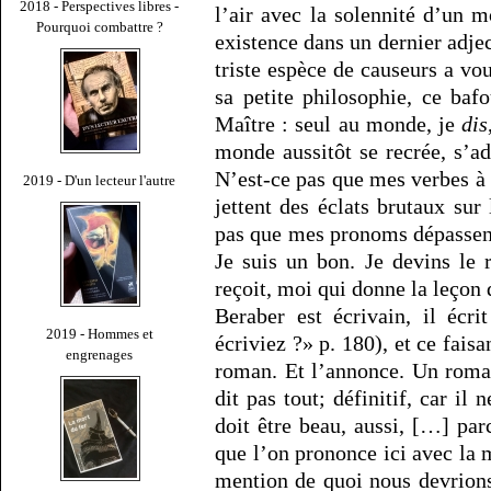
2018 - Perspectives libres -
l’air avec la solennité d’un 
Pourquoi combattre ?
existence dans un dernier adje
triste espèce de causeurs a vou
sa petite philosophie, ce baf
Maître : seul au monde, je
dis
monde aussitôt se recrée, s’ad
N’est-ce pas que mes verbes à 
2019 - D'un lecteur l'autre
jettent des éclats brutaux sur
pas que mes pronoms dépassent
Je suis un bon. Je devins le 
reçoit, moi qui donne la leçon 
Beraber est écrivain, il écr
2019 - Hommes et
écriviez ?» p. 180), et ce fais
engrenages
roman. Et l’annonce. Un roman,
dit pas tout; définitif, car il 
doit être beau, aussi, […] pa
que l’on prononce ici avec la m
mention de quoi nous devrions