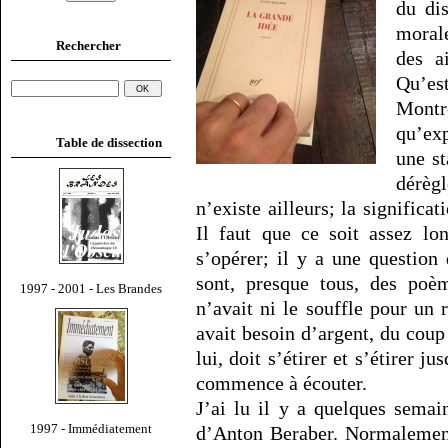
du di
morale
Rechercher
des a
Qu’e
Montr
qu’exp
Table de dissection
une st
dérèg
n’existe ailleurs; la significat
Il faut que ce soit assez lo
s’opérer; il y a une questio
sont, presque tous, des poè
1997 - 2001 - Les Brandes
n’avait ni le souffle pour un
avait besoin d’argent, du coup 
lui, doit s’étirer et s’étirer 
commence à écouter.
J’ai lu il y a quelques sema
1997 - Immédiatement
d’Anton Beraber. Normalement,