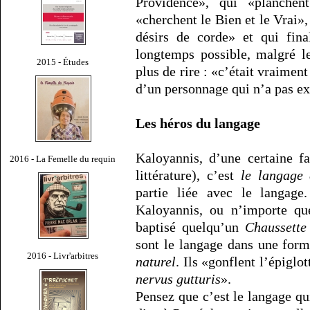
Providence», qui «planche
«cherchent le Bien et le Vrai»,
désirs de corde» et qui fin
longtemps possible, malgré l
2015 - Études
plus de rire : «c’était vraimen
d’un personnage qui n’a pas exi
Les héros du langage
Kaloyannis, d’une certaine f
2016 - La Femelle du requin
littérature), c’est
le langage
partie liée avec le langage
Kaloyannis, ou n’importe qu
baptisé quelqu’un
Chaussette
sont le langage dans une form
2016 - Livr'arbitres
naturel
. Ils «gonflent l’épiglot
nervus gutturis
».
Pensez que c’est le langage qu