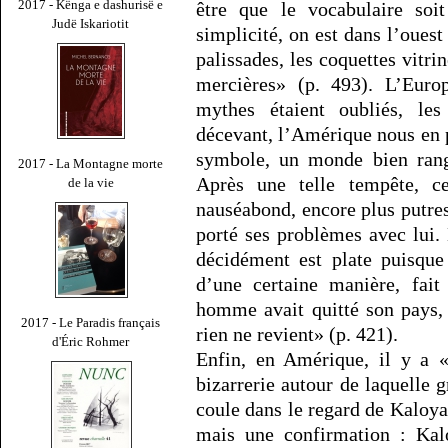
2017 - Kënga e dashurisë e
être que le vocabulaire soi
Judë Iskariotit
simplicité, on est dans l’oues
palissades, les coquettes vitr
mercières» (p. 493). L’Eur
mythes étaient oubliés, le
décevant, l’Amérique nous en p
symbole, un monde bien rangé
2017 - La Montagne morte
Après une telle tempête, ce
de la vie
nauséabond, encore plus putres
porté ses problèmes avec lui. 
décidément est plate puisque
d’une certaine manière, fait
homme avait quitté son pays, d
2017 - Le Paradis français
rien ne revient» (p. 421).
d'Éric Rohmer
Enfin, en Amérique, il y a «
bizarrerie autour de laquelle g
coule dans le regard de Kaloyan
mais une confirmation : Kalo