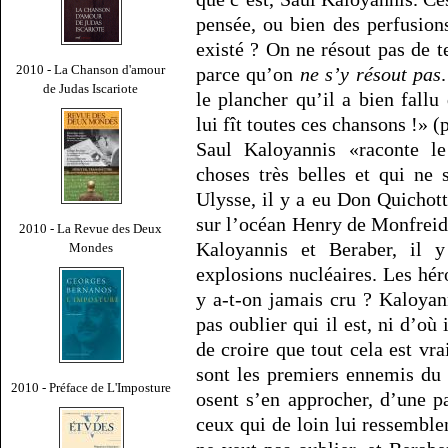
pensée, ou bien des perfusions
existé ? On ne résout pas de te
2010 - La Chanson d'amour
parce qu’on
ne s’y résout pas
de Judas Iscariote
le plancher qu’il a bien fall
lui fît toutes ces chansons !» (
Saul Kaloyannis «raconte le
choses très belles et qui ne 
Ulysse, il y a eu Don Quichott
sur l’océan Henry de Monfreid q
2010 - La Revue des Deux
Kaloyannis et Beraber, il
Mondes
explosions nucléaires. Les hér
y a-t-on jamais cru ? Kaloyan
pas oublier qui il est, ni d’où 
de croire que tout cela est vra
sont les premiers ennemis du 
2010 - Préface de L'Imposture
osent s’en approcher, d’une pa
ceux qui de loin lui ressembl