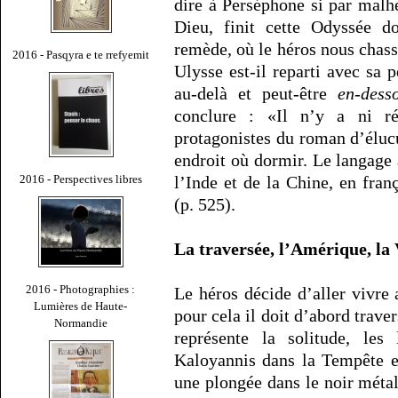
dire à Perséphone si par malh
Dieu, finit cette Odyssée do
remède, où le héros nous chass
2016 - Pasqyra e te rrefyemit
Ulysse est-il reparti avec sa p
au-delà et peut-être
en-dess
conclure : «Il n’y a ni ré
protagonistes du roman d’élucu
endroit où dormir. Le langage à
2016 - Perspectives libres
l’Inde et de la Chine, en fran
(p. 525).
La traversée, l’Amérique, la 
2016 - Photographies :
Le héros décide d’aller vivre
Lumières de Haute-
pour cela il doit d’abord trave
Normandie
représente la solitude, les
Kaloyannis dans la Tempête 
une plongée dans le noir métal