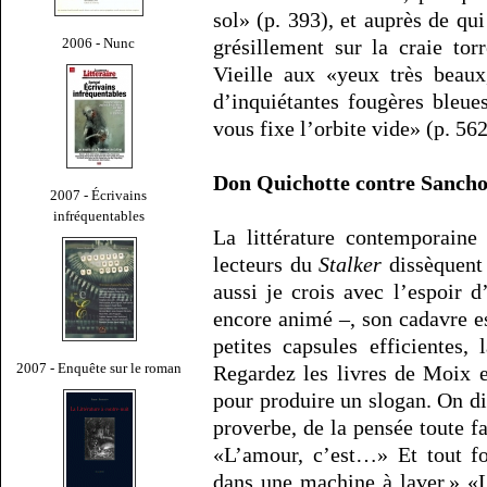
sol» (p. 393), et auprès de qu
2006 - Nunc
grésillement sur la craie tor
Vieille aux «yeux très beaux
d’inquiétantes fougères bleue
vous fixe l’orbite vide» (p. 562
Don Quichotte contre Sanch
2007 - Écrivains
infréquentables
La littérature contemporaine
lecteurs du
Stalker
dissèquent 
aussi je crois avec l’espoir 
encore animé –, son cadavre es
petites capsules efficientes,
2007 - Enquête sur le roman
Regardez les livres de Moix et
pour produire un slogan. On di
proverbe, de la pensée toute fa
«L’amour, c’est…» Et tout fo
dans une machine à laver.» «