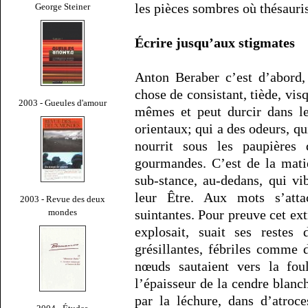
les pièces sombres où thésauri
George Steiner
Écrire jusqu’aux stigmates
Anton Beraber c’est d’abord
chose de consistant, tiède, vis
2003 - Gueules d'amour
mêmes et peut durcir dans le 
orientaux; qui a des odeurs, qui
nourrit sous les paupières
gourmandes. C’est de la mati
sub-stance, au-dedans, qui vib
leur Être. Aux mots s’atta
2003 - Revue des deux
mondes
suintantes. Pour preuve cet extr
explosait, suait ses restes
grésillantes, fébriles comme 
nœuds sautaient vers la foul
l’épaisseur de la cendre blanch
par la léchure, dans d’atroc