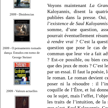
Voyons maintenant
La Gran
Kaloyannis, disent la quatr
2009 - Disidencias
publiées dans la presse. Oui
l’existence de Saul Kaloyannis
somme, d’une question, ass
pourrait éventuellement résum
à rendre vrai ?
C’est la quest
question que pose le cas de
2009 - O pensamento tornado
dança. Estudos em torno de
commun que leur vie a fait ad
George Steiner
? Est-ce possible, ou bien ces
que des jeux de mots ? C’est le
par un essai. Il faut la poésie,
le roman. Le roman devient ce
poser ni la résoudre : il l’in
coquille de l’Être, et lui don
2009 - Valeurs actuelles
ou le sujet, mais l’effet, l’obj
les traits de l’intuition, de l
que c’est, Saul Kaloyannis. Ces 