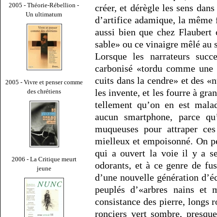
2005 - Théorie-Rébellion -
créer, et dérègle les sens dans
Un ultimatum
d’artifice adamique, la même f
aussi bien que chez Flaubert c
sable» ou ce vinaigre mêlé au s
Lorsque les narrateurs succ
carbonisé «tordu comme une f
cuits dans la cendre» et des «
2005 - Vivre et penser comme
les invente, et les fourre à g
des chrétiens
tellement qu’on en est mala
aucun smartphone, parce qu’
muqueuses pour attraper ces 
mielleux et empoisonné. On p
qui a ouvert la voie il y a s
2006 - La Critique meurt
odorants, et à ce genre de fus
jeune
d’une nouvelle génération d’éc
peuplés d’«arbres nains et 
consistance des pierre, longs 
ronciers vert sombre, presqu