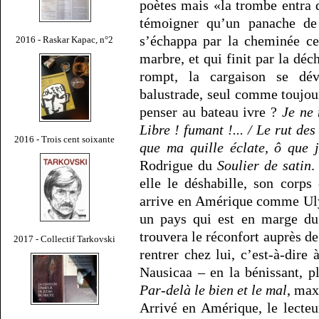
poètes mais «la trombe entra d
témoigner qu’un panache de
s’échappa par la cheminée ce
2016 - Raskar Kapac, n°2
marbre, et qui finit par la dé
rompt, la cargaison se dév
balustrade, seul comme toujou
penser au bateau ivre ?
Je ne 
Libre ! fumant !... / Le rut d
2016 - Trois cent soixante
que ma quille éclate, ô que j
Rodrigue du
Soulier de satin
.
elle le déshabille, son corps 
arrive en Amérique comme Ulys
un pays qui est en marge du 
trouvera le réconfort auprès de
2017 - Collectif Tarkovski
rentrer chez lui, c’est-à-dire
Nausicaa – en la bénissant, p
Par-delà le bien et le mal
, max
Arrivé en Amérique, le lecte