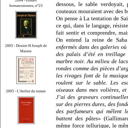
2004 - Études
dessous, le sable verdoyait, 
bernanosiennes, n°23
couteaux mouraient avec des bu
On pense à La tentation de Sa
ce qui, dans le langage, résist
fait sentir et comprendre, mai
On entend la reine de Saba
2005 - Dossier H Joseph de
enfermés dans des galeries où
Maistre
des palais d’été en treillage
marbre noir. Au milieu de lac
rondes comme des pièces d’arge
les rivages font de la musique
roulent sur le sable. Les es
oiseaux dans mes volières, et
2005 - L'Atelier du roman
J’ai des graveurs continuell
sur des pierres dures, des fond
des parfumeurs qui mêlent le
battent des pâtes
» (Gallimard
même force tellurique, le mêm