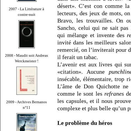
désert». C’est con comme la 
2007 - La Littérature à
lecteurs, des jeux de mots, on
contre-nuit
Bravo, les trouvailles. On o
Sancho, celui qui ne sait pas l
qui mélange et invente des
r
invité dans les meilleurs salons
remercié, on l’inviterait pour d
2008 - Maudit soit Andreas
il ferait un tabac.
Werckmeister !
L’avenir est aux livres qui su
«citation». Aucune
punchlin
insécable, élémentaire, trop r
L’âme de Don Quichotte ne p
comme le sont les
refranes
de
les capsules, et il nous prouv
2009 - Archives Bernanos
complexe et plus belle qu’un p
n°11
Le problème du héros