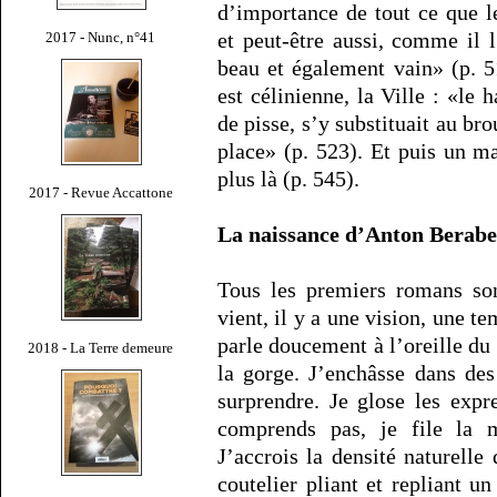
d’importance de tout ce que l
et peut-être aussi, comme il l
2017 - Nunc, n°41
beau et également vain» (p. 
est célinienne, la Ville : «le
de pisse, s’y substituait au brou
place» (p. 523). Et puis un ma
plus là (p. 545).
2017 - Revue Accattone
La naissance d’Anton Berabe
Tous les premiers romans son
vient, il y a une vision, une te
parle doucement à l’oreille du
2018 - La Terre demeure
la gorge. J’enchâsse dans de
surprendre. Je glose les expr
comprends pas, je file la 
J’accrois la densité naturell
coutelier pliant et repliant 