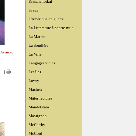
Krasznahorkai
Kraus
L'Amérique en guerre
La Littérature à contre-nuit
La Matrice
La Soudière
n Asensio.
La Ville
Langages viciés
Les îles
|
|
Lowry
Machen
Mâles lectures
Mandelstam
Massignon
McCarthy
McCord