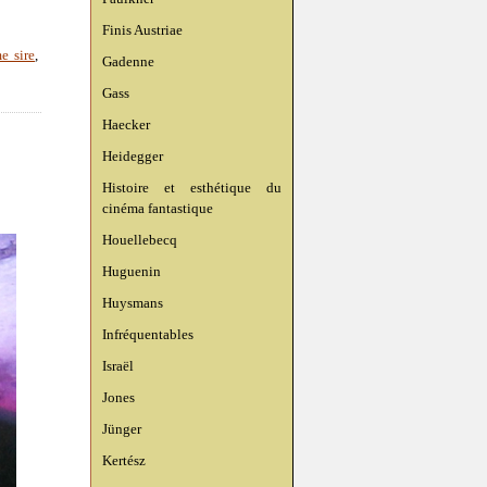
Finis Austriae
e sire
,
Gadenne
Gass
Haecker
Heidegger
Histoire et esthétique du
cinéma fantastique
Houellebecq
Huguenin
Huysmans
Infréquentables
Israël
Jones
Jünger
Kertész