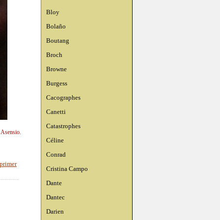
Bloy
Bolaño
Boutang
Broch
Browne
Burgess
Cacographes
Canetti
Catastrophes
n Asensio.
Céline
Conrad
primer
Cristina Campo
Dante
Dantec
Darien