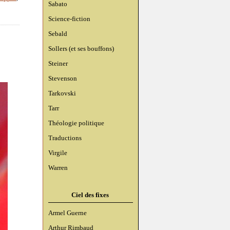
Sabato
Science-fiction
Sebald
Sollers (et ses bouffons)
Steiner
Stevenson
Tarkovski
Tarr
Théologie politique
Traductions
Virgile
Warren
Ciel des fixes
Armel Guerne
Arthur Rimbaud