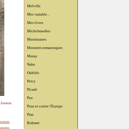
Melville
Mer variable...
Mes livres
Michelstaedter
Moitrinaires
Monstres romanesques
Muray
Nabe
Oubliés
Percy
Picard
Poe
n Asensio.
Pour et contre l'Europe
Praz
istait
,
Rohmer
rappin
,