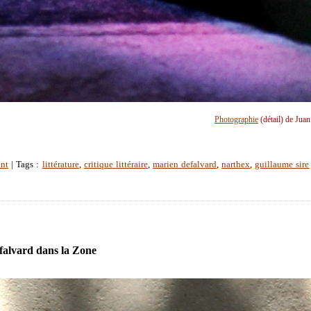
Photographie
(détail) de Jua
nt
| Tags :
littérature
,
critique littéraire
,
marien defalvard
,
narthex
,
guillaume sire
alvard dans la Zone