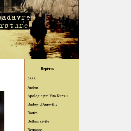
Repères
2666
Anders
Apologia pro Vita Kurtzii
Barbey d'Aurevilly
Barrès
Bellum civile
Bernanos