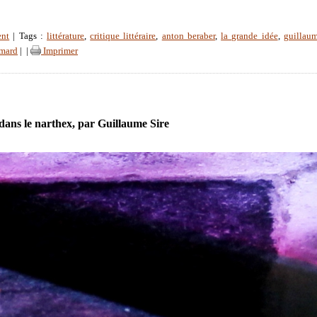
ent
| Tags :
littérature
,
critique littéraire
,
anton beraber
,
la grande idée
,
guillaum
imard
|
|
Imprimer
dans le narthex, par Guillaume Sire