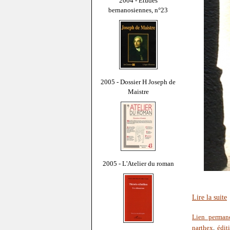
2004 - Études
bernanosiennes, n°23
2005 - Dossier H Joseph de
Maistre
2005 - L'Atelier du roman
Lire la suite
Lien perman
narthex
,
édit