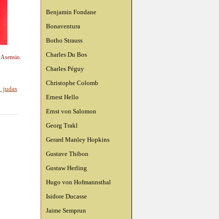
Benjamin Fondane
Bonaventura
Botho Strauss
Charles Du Bos
n Asensio.
Charles Péguy
Christophe Colomb
 judas
Ernest Hello
Ernst von Salomon
Georg Trakl
Gerard Manley Hopkins
Gustave Thibon
Gustaw Herling
Hugo von Hofmannsthal
Isidore Ducasse
Jaime Semprun