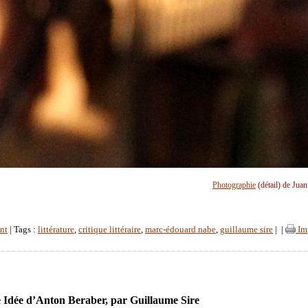
Photographie
(détail) de Jua
nt
| Tags :
littérature
,
critique littéraire
,
marc-édouard nabe
,
guillaume sire
|
|
Im
Idée d’Anton Beraber, par Guillaume Sire