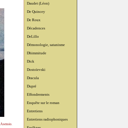
Daudet (Léon)
De Quincey
De Roux
Décadences
DeLillo
Démonologie, satanisme
Dhimmitude
Dick
Dostoïevski
Dracula
Dupré
Effondrements
Enquête sur le roman
Entretiens
Entretiens radiophoniques
n Asensio.
Faulkner