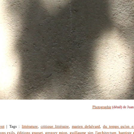
Photographie
(détail) de Jua
ent
| Tags :
littérature
,
critique littéraire
,
marien defalvard
,
du temps qu'on ex
ions exils
,
éditions grasset
,
gregory mion
,
guillaume sire
,
l'architecture
,
baptiste 