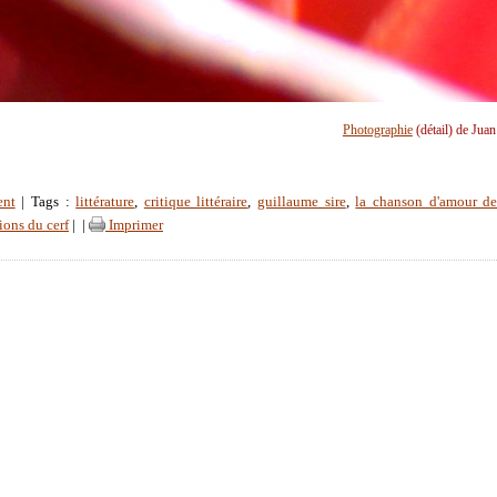
Photographie
(détail) de Jua
ent
| Tags :
littérature
,
critique littéraire
,
guillaume sire
,
la chanson d'amour de
ions du cerf
|
|
Imprimer