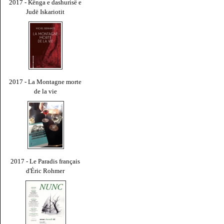
2017 - Kënga e dashurisë e
Judë Iskariotit
2017 - La Montagne morte
de la vie
2017 - Le Paradis français
d'Éric Rohmer