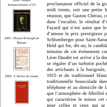
2004 - Études
proclamateur officiel de la g
bernanosiennes, n°23
midi trente, soit une petite
réunion, que Gaston Chérau, c
dans l’escalier, le résultat 
Fayard qui n’est autre que le
d’amour le prix prestigieux 
2005 - Dossier H Joseph de
Schlumberger pour Saint-Satur
Maistre
Held qui fut, dit-on, le cand
témoins de cet événement con
Léon Daudet est arrivé à la de
se régaler d’un turbotin poch
des artichauts à la barigoule
1915 et du traditionnel blan
2005 - L'Atelier du roman
traditionnelle bousculade dans
téléphone et au domicile de l
que l’atmosphère de fébrilité 
qui caractérise le mieux cet
pour celles et ceux qui se 