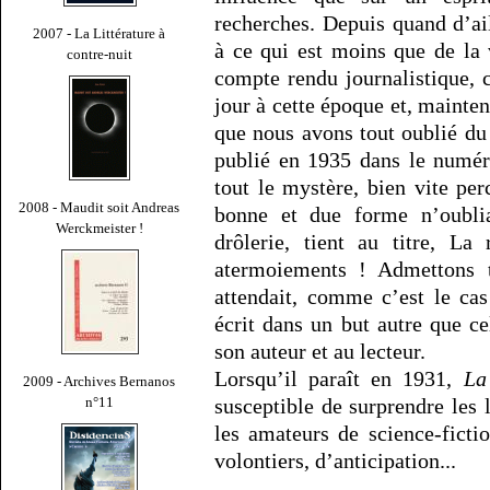
recherches. Depuis quand d’ai
2007 - La Littérature à
à ce qui est moins que de la v
contre-nuit
compte rendu journalistique, 
jour à cette époque et, maintena
que nous avons tout oublié d
publié en 1935 dans le numér
tout le mystère, bien vite per
2008 - Maudit soit Andreas
bonne et due forme n’oubli
Werckmeister !
drôlerie, tient au titre, La
atermoiements ! Admettons
attendait, comme c’est le cas
écrit dans un but autre que 
son auteur et au lecteur.
Lorsqu’il paraît en 1931,
La
2009 - Archives Bernanos
n°11
susceptible de surprendre les 
les amateurs de science-ficti
volontiers, d’anticipation...