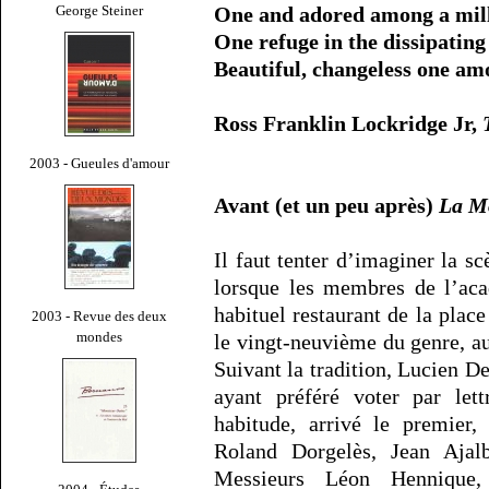
George Steiner
One and adored among a mill
One refuge in the dissipatin
Beautiful, changeless one am
Ross Franklin Lockridge Jr,
2003 - Gueules d'amour
Avant (et un peu après)
La Mo
Il faut tenter d’imaginer la s
lorsque les membres de l’aca
habituel restaurant de la place
2003 - Revue des deux
mondes
le vingt-neuvième du genre, a
Suivant la tradition, Lucien De
ayant préféré voter par lett
habitude, arrivé le premier
Roland Dorgelès, Jean Ajalb
Messieurs Léon Hennique