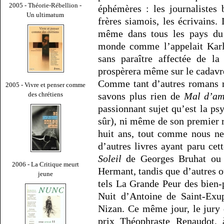
2005 - Théorie-Rébellion -
éphémères : les journalistes 
Un ultimatum
frères siamois, les écrivains.
même dans tous les pays du 
monde comme l’appelait Karl 
sans paraître affectée de la
prospèrera même sur le cadavre 
Comme tant d’autres romans r
2005 - Vivre et penser comme
des chrétiens
savons plus rien de
Mal d’am
passionnant sujet qu’est la ps
sûr), ni même de son premier 
huit ans, tout comme nous ne
d’autres livres ayant paru 
Soleil
de Georges Bruhat o
2006 - La Critique meurt
Hermant, tandis que d’autres ou
jeune
tels La Grande Peur des bien
Nuit d’Antoine de Saint-Ex
Nizan. Ce même jour, le jury de
prix Théophraste Renaudot, 