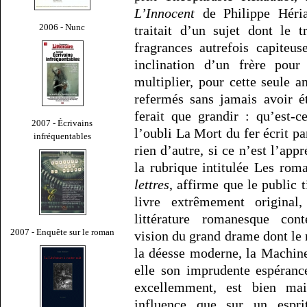
L’Innocent
de Philippe Héria
2006 - Nunc
traitait d’un sujet dont le 
fragrances autrefois capiteus
inclination d’un frère pou
multiplier, pour cette seule 
refermés sans jamais avoir é
ferait que grandir : qu’est-
2007 - Écrivains
l’oubli La Mort du fer écrit p
infréquentables
rien d’autre, si ce n’est l’app
la rubrique intitulée Les rom
lettres
, affirme que le public t
livre extrêmement original
littérature romanesque cont
2007 - Enquête sur le roman
vision du grand drame dont le m
la déesse moderne, la Machin
elle son imprudente espéranc
excellemment, est bien mai
influence que sur un espri