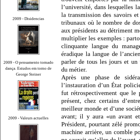
l’université, dans lesquelles l
la transmission des savoirs e
2009 - Disidencias
tribunaux où le nombre de doss
aux présidents au détriment mê
multiplier les exemples : parto
clinquante langue du managem
éradique la langue de l’ancie
parler de tous les jours et un
2009 - O pensamento tornado
dança. Estudos em torno de
du métier.
George Steiner
Après une phase de sidéra
l’instauration d’un État polic
fut rétrospectivement que le p
présent, chez certains d’ent
meilleur monde et d’une sociét
avant; il y aura «un avant e
2009 - Valeurs actuelles
Président, pourtant zélé pro
machine arrière, un comble p
ne saurait qu’aller de l’avant