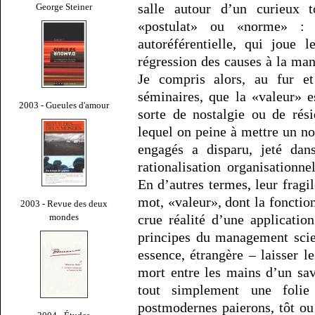
salle autour d’un curieux t
George Steiner
«postulat» ou «norme» : «
autoréférentielle, qui joue 
régression des causes à la ma
Je compris alors, au fur e
séminaires, que la «valeur» e
2003 - Gueules d'amour
sorte de nostalgie ou de rés
lequel on peine à mettre un no
engagés a disparu, jeté dans
rationalisation organisationn
En d’autres termes, leur fragi
mot, «valeur», dont la fonction
2003 - Revue des deux
mondes
crue réalité d’une applicatio
principes du management scien
essence, étrangère – laisser l
mort entre les mains d’un sa
tout simplement une folie
postmodernes paierons, tôt ou