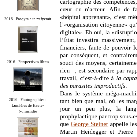
cartographie des compétences, 
cœur du réacteur. Afin de fa
«hôpital apprenant», c’est mê
2016 - Pasqyra e te rrefyemit
l’«organisation citoyenne» qu’
digitale». Eh oui, la «disrupti
l’État investira massivement
financiers, faute de pouvoir l
par conséquent, et contrairem
2016 - Perspectives libres
souci des moyens, certainemen
rien –, est secondaire par rap
travail, c’est-à-dire à
la capta
des parasites improductifs
.
Dans le système méga-machin
2016 - Photographies :
tant bien que mal, où les ma
Lumières de Haute-
jour un peu plus, la lan
Normandie
prophylactique par trop sous-e
que
George Steiner
appelle les
Martin Heidegger et Pierre