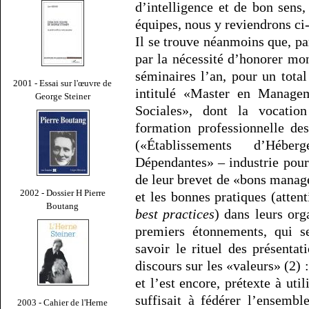
d’intelligence et de bon sens
équipes, nous y reviendrons ci
Il se trouve néanmoins que, pa
par la nécessité d’honorer mon
séminaires l’an, pour un tota
2001 - Essai sur l'œuvre de
intitulé «Master en Managem
George Steiner
Sociales», dont la vocation
formation professionnelle d
(«Établissements d’Héb
Dépendantes» – industrie pour
de leur brevet de «bons manage
2002 - Dossier H Pierre
et les bonnes pratiques (attent
Boutang
best practices
) dans leurs org
premiers étonnements, qui se
savoir le rituel des présentat
discours sur les «valeurs» (2) : 
et l’est encore, prétexte à ut
suffisait à fédérer l’ensembl
2003 - Cahier de l'Herne