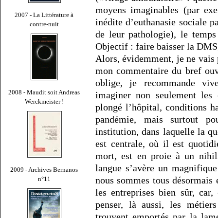
moyens imaginables (par exe
2007 - La Littérature à
inédite d’euthanasie sociale pa
contre-nuit
de leur pathologie), le temps
Objectif : faire baisser la DMS
Alors, évidemment, je ne vais pa
mon commentaire du bref ouvr
oblige, je recommande vive
2008 - Maudit soit Andreas
imaginer non seulement les c
Werckmeister !
plongé l’hôpital, conditions h
pandémie, mais surtout po
institution, dans laquelle la 
est centrale, où il est quoti
mort, est en proie à un nihi
langue s’avère un magnifique 
2009 - Archives Bernanos
nous sommes tous désormais e
n°11
les entreprises bien sûr, car
penser, là aussi, les métiers
trouvent emportés par la lame