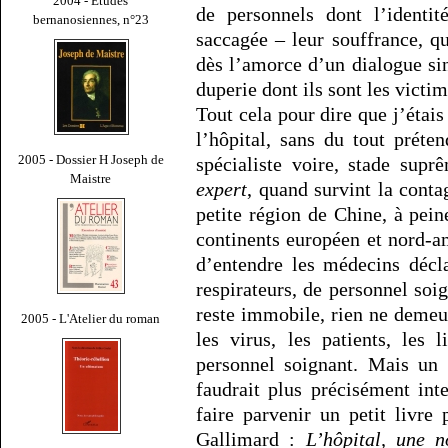
2004 - Études
de personnels dont l’identit
bernanosiennes, n°23
saccagée – leur souffrance, qu
dès l’amorce d’un dialogue sin
duperie dont ils sont les victim
Tout cela pour dire que j’étais
l’hôpital, sans du tout préte
2005 - Dossier H Joseph de
spécialiste voire, stade sup
Maistre
expert
, quand survint la contag
petite région de Chine, à pein
continents européen et nord-a
d’entendre les médecins décl
respirateurs, de personnel soig
reste immobile, rien ne demeure
2005 - L'Atelier du roman
les virus, les patients, les l
personnel soignant. Mais un 
faudrait plus précisément int
faire parvenir un petit livre
Gallimard :
L’hôpital, une n