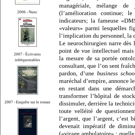
managériale, mélange de j
2006 - Nunc
(l’amélioration continue; l
indicateurs; la fameuse «DMS
«valeurs» parmi lesquelles fig
l’implication du personnel, la 
Le neurochirurgien narre dès l
point de vue intellectuel mai
2007 - Écrivains
la mesure de sa portée ontol
infréquentables
consultant, que l’on sent fraî
pardon, d’une
business schoo
maréchal d’empire, annonce le 
en restant dans une démarche
transformer l’hôpital de stoc
2007 - Enquête sur le roman
dissimuler, derrière la technic
toute velléité de questionne
l’argent, que l’argent, c’est 
devenait impératif de diminu
(«virage ambulatoire» : quelle