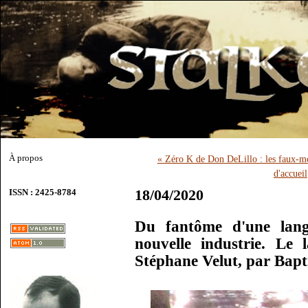
À propos
« Zéro K de Don DeLillo : les faux-mo
d'accueil
18/04/2020
ISSN : 2425-8784
Du fantôme d'une lang
nouvelle industrie. L
Stéphane Velut, par Bapt