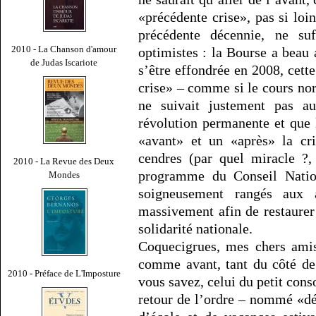
«précédente crise», pas si loi
précédente décennie, ne su
2010 - La Chanson d'amour
optimistes : la Bourse a beau 
de Judas Iscariote
s’être effondrée en 2008, cette
crise» – comme si le cours n
ne suivait justement pas a
révolution permanente et que 
«avant» et un «après» la cri
cendres (par quel miracle ?,
2010 - La Revue des Deux
programme du Conseil Nation
Mondes
soigneusement rangés aux a
massivement afin de restaurer –
solidarité nationale.
Coquecigrues, mes chers amis 
comme avant, tant du côté de 
2010 - Préface de L'Imposture
vous savez, celui du petit co
retour de l’ordre – nommé «d