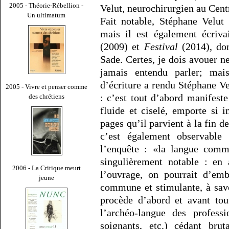
2005 - Théorie-Rébellion -
Velut, neurochirurgien au Cent
Un ultimatum
Fait notable, Stéphane Velut
mais il est également écriv
(2009) et
Festival
(2014), don
Sade. Certes, je dois avouer n
jamais entendu parler; mai
d’écriture a rendu Stéphane Ve
2005 - Vivre et penser comme
: c’est tout d’abord manifeste
des chrétiens
fluide et ciselé, emporte si i
pages qu’il parvient à la fin de
c’est également observable 
l’enquête : «la langue com
singulièrement notable : en a
2006 - La Critique meurt
l’ouvrage, on pourrait d’em
jeune
commune et stimulante, à savoi
procède d’abord et avant tou
l’archéo-langue des professi
soignants, etc.) cédant bru