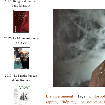
2017 - Kënga e dashurisë e
Judë Iskariotit
2017 - La Montagne morte
de la vie
2017 - Le Paradis français
d'Éric Rohmer
Lien permanent
| Tags :
philosop
rappin
,
l’hôpital
,
une nouvelle 