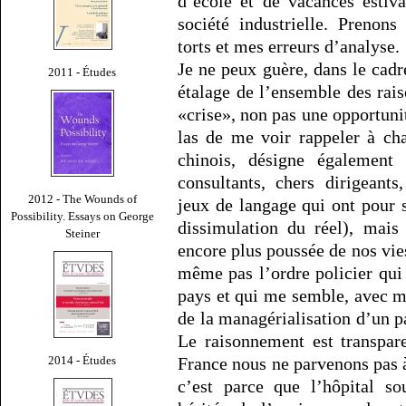
d’école et de vacances estiv
société industrielle. Prenons
torts et mes erreurs d’analyse.
Je ne peux guère, dans le cadr
2011 - Études
étalage de l’ensemble des rai
«crise», non pas une opportunit
las de me voir rappeler à ch
chinois, désigne également 
consultants, chers dirigeant
2012 - The Wounds of
jeux de langage qui ont pour se
Possibility. Essays on George
dissimulation du réel), mais
Steiner
encore plus poussée de nos vie
même pas l’ordre policier qui 
pays et qui me semble, avec ma
de la managérialisation d’un pa
Le raisonnement est transpar
2014 - Études
France nous ne parvenons pas à
c’est parce que l’hôpital so