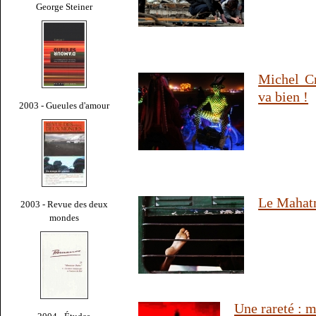
George Steiner
Michel Cr
va bien !
2003 - Gueules d'amour
Le Mahat
2003 - Revue des deux
mondes
Une rareté : m