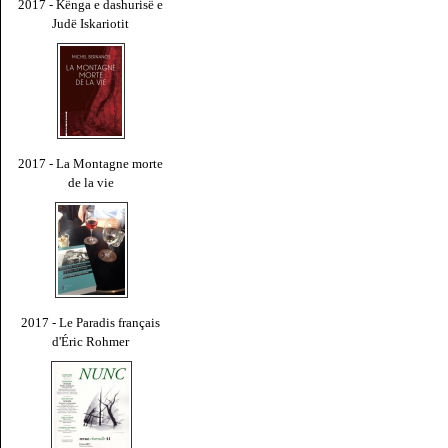
2017 - Kënga e dashurisë e
Judë Iskariotit
2017 - La Montagne morte
de la vie
2017 - Le Paradis français
d'Éric Rohmer