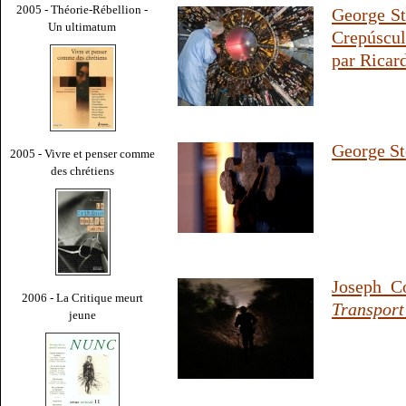
2005 - Théorie-Rébellion -
George St
Un ultimatum
Crepúscul
par Ricard
George St
2005 - Vivre et penser comme
des chrétiens
Joseph C
2006 - La Critique meurt
Transport
jeune