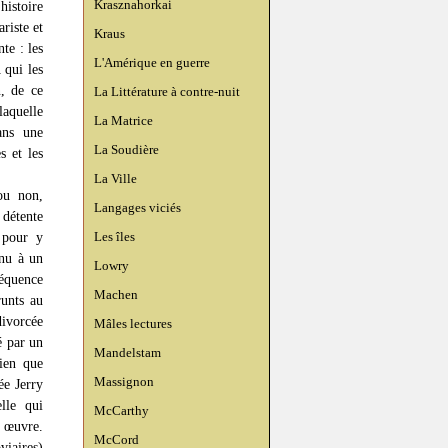
Krasznahorkai
histoire
riste et
Kraus
te : les
L'Amérique en guerre
 qui les
n, de ce
La Littérature à contre-nuit
laquelle
La Matrice
ans une
La Soudière
s et les
La Ville
 ou non,
Langages viciés
 détente
Les îles
 pour y
enu à un
Lowry
séquence
Machen
runts au
ivorcée
Mâles lectures
é par un
Mandelstam
bien que
Massignon
ée Jerry
lle qui
McCarthy
n œuvre.
McCord
viaires)