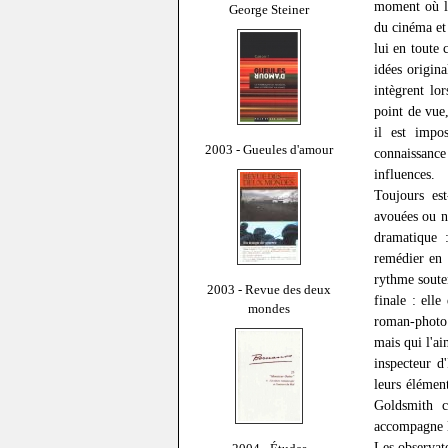
moment où l'
George Steiner
du cinéma et 
lui en toute 
idées origina
intègrent lo
point de vue
il est impo
2003 - Gueules d'amour
connaissance
influences.
Toujours est
avouées ou n
dramatique 
remédier en 
rythme soute
2003 - Revue des deux
finale : ell
mondes
roman-photo 
mais qui l'ai
inspecteur d
leurs élémen
Goldsmith c
accompagne l
Les observat