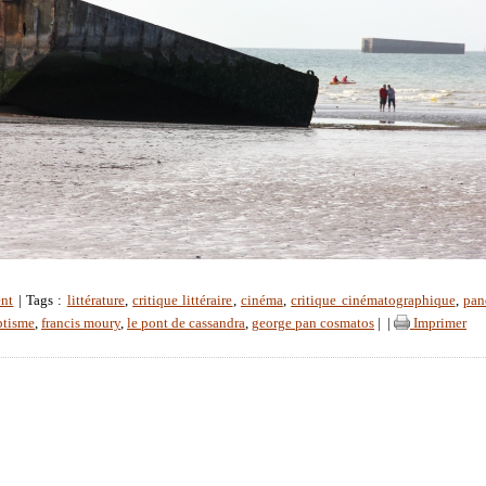
ent
| Tags :
littérature
,
critique littéraire
,
cinéma
,
critique cinématographique
,
pan
ptisme
,
francis moury
,
le pont de cassandra
,
george pan cosmatos
|
|
Imprimer