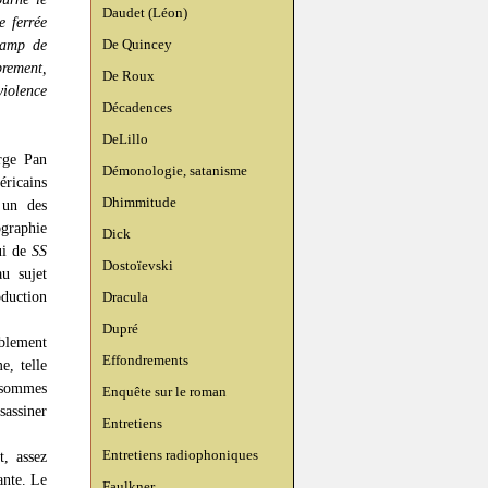
Daudet (Léon)
e ferrée
De Quincey
camp de
brement,
De Roux
violence
Décadences
DeLillo
rge Pan
Démonologie, satanisme
ricains
Dhimmitude
 un des
ographie
Dick
lui de
SS
Dostoïevski
u sujet
oduction
Dracula
Dupré
mblement
Effondrements
, telle
s sommes
Enquête sur le roman
sassiner
Entretiens
Entretiens radiophoniques
t, assez
ante. Le
Faulkner