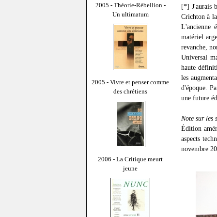
2005 - Théorie-Rébellion -
[*] J'aurais
Un ultimatum
Crichton à la
L'ancienne 
matériel arg
revanche, no
Universal ma
haute défini
les augmenta
2005 - Vivre et penser comme
d'époque. Pa
des chrétiens
une future éd
Note sur les 
Édition amér
aspects tech
novembre 20
2006 - La Critique meurt
jeune