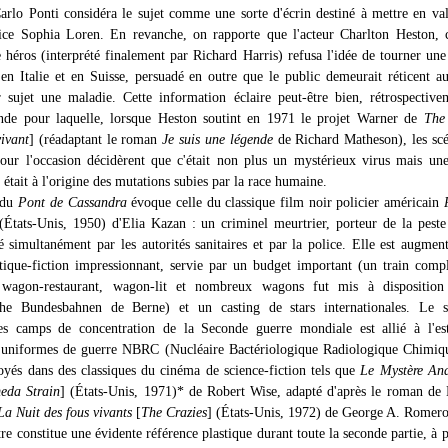
arlo Ponti considéra le sujet comme une sorte d'écrin destiné à mettre en va
rice Sophia Loren. En revanche, on rapporte que l'acteur Charlton Heston, 
e héros (interprété finalement par Richard Harris) refusa l'idée de tourner une
en Italie et en Suisse, persuadé en outre que le public demeurait réticent a
 sujet une maladie. Cette information éclaire peut-être bien, rétrospective
nde pour laquelle, lorsque Heston soutint en 1971 le projet Warner de
The
ivant
] (réadaptant le roman
Je suis une légende
de Richard Matheson), les scé
ur l'occasion décidèrent que c'était non plus un mystérieux virus mais un
était à l'origine des mutations subies par la race humaine.
 du
Pont de Cassandra
évoque celle du classique film noir policier américain
États-Unis, 1950) d'Elia Kazan : un criminel meurtrier, porteur de la peste
ué simultanément par les autorités sanitaires et par la police. Elle est augmen
itique-fiction impressionnant, servie par un budget important (un train comp
 wagon-restaurant, wagon-lit et nombreux wagons fut mis à disposition
che Bundesbahnen de Berne) et un casting de stars internationales. Le s
es camps de concentration de la Seconde guerre mondiale est allié à l'est
s uniformes de guerre NBRC (Nucléaire Bactériologique Radiologique Chimiq
oyés dans des classiques du cinéma de science-fiction tels que
Le Mystère An
eda Strain
] (États-Unis, 1971)* de Robert Wise, adapté d'après le roman de
La Nuit des fous vivants
[
The Crazies
] (États-Unis, 1972) de George A. Romero
tre constitue une évidente référence plastique durant toute la seconde partie, à p