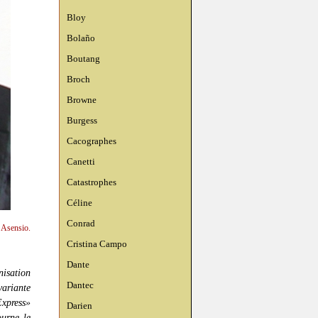
Bloy
Bolaño
Boutang
Broch
Browne
Burgess
Cacographes
Canetti
Catastrophes
Céline
Conrad
n Asensio.
Cristina Campo
Dante
nisation
Dantec
ariante
Express»
Darien
ourne le