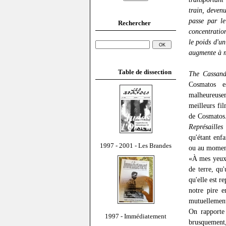
train, deven
passe par l
Rechercher
concentration
le poids d'u
augmente à m
Table de dissection
The Cassand
Cosmatos es
malheureuse
meilleurs fil
de Cosmatos.
Représailles
qu'étant enf
1997 - 2001 - Les Brandes
ou au moment 
«À mes yeux,
de terre, q
qu'elle est r
notre pire e
mutuellemen
On rapporte 
1997 - Immédiatement
brusquement, 