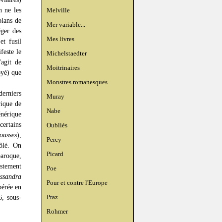
n ne les
Melville
plans de
Mer variable...
ger des
Mes livres
et fusil
feste le
Michelstaedter
'agit de
Moitrinaires
oyé) que
Monstres romanesques
derniers
Muray
rique de
Nabe
nérique
certains
Oubliés
ousses
),
Percy
rôlé. On
Picard
baroque,
ustement
Poe
ssandra
Pour et contre l'Europe
bérée en
Praz
6, sous-
Rohmer