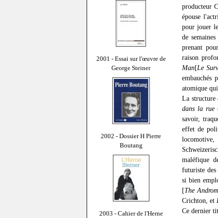
producteur C
épouse l'act
pour jouer l
de semaines 
prenant pour
raison profo
2001 - Essai sur l'œuvre de
Man
[
Le Surv
George Steiner
embauchés po
atomique qui 
La structure
dans la rue
(
savoir, traq
effet de pol
2002 - Dossier H Pierre
locomotive,
Boutang
Schweizeris
maléfique d
futuriste de
si bien empl
[
The Androm
Crichton, et
Ce dernier ti
2003 - Cahier de l'Herne