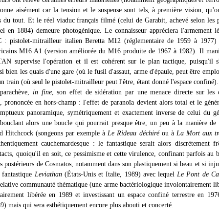
donne aisément car la tension et le suspense sont tels, à première vision, qu'o
 du tout. Et le réel viaduc français filmé (celui de Garabit, achevé selon les 
el en 1884) demeure photogénique. Le connaisseur appréciera l'armement lé
: pistolet-mitrailleur italien Beretta M12 (réglementaire de 1959 à 1977) 
ricains M16 A1 (version améliorée du M16 produite de 1967 à 1982). Il mani
TAN supervise l'opération et il est cohérent sur le plan tactique, puisqu'il s
si bien les quais d'une gare (où le fusil d'assaut, arme d'épaule, peut être empl
un train (où seul le pistolet-mitrailleur peut l'être, étant donné l'espace confiné).
 parachève,
in fine
, son effet de sidération par une menace directe sur les 
s, prononcée en hors-champ : l'effet de paranoïa devient alors total et le géné
omptueux panoramique, symétriquement et exactement inverse de celui du gé
 bouclant alors une boucle qui pourrait presque être, un peu à la manière de 
red Hitchcock (songeons par exemple à
Le Rideau déchiré
ou à
La Mort aux tr
thentiquement cauchemardesque : le fantastique serait alors discrètement f
tacts, quoiqu'il en soit, ce pessimisme et cette virulence, confinant parfois au 
res postérieurs de Cosmatos, notamment dans son plastiquement si beau et si inj
 fantastique
Leviathan
(États-Unis et Italie, 1989) avec lequel
Le Pont de Ca
relative communauté thématique (une arme bactériologique involontairement li
airement libérée en 1989 et investissant un espace confiné terrestre en 197
9) mais qui sera esthétiquement encore plus abouti et concerté.