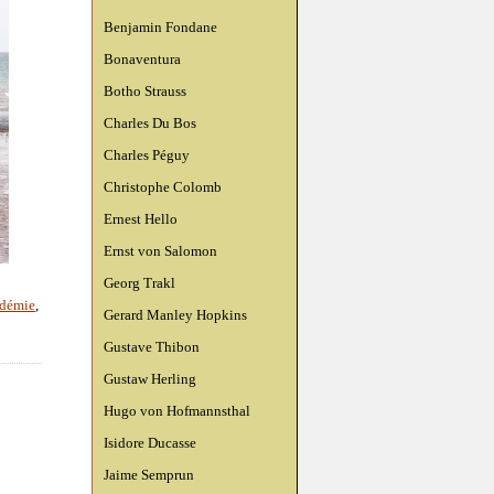
Benjamin Fondane
Bonaventura
Botho Strauss
Charles Du Bos
Charles Péguy
Christophe Colomb
Ernest Hello
Ernst von Salomon
Georg Trakl
démie
,
Gerard Manley Hopkins
Gustave Thibon
Gustaw Herling
Hugo von Hofmannsthal
Isidore Ducasse
Jaime Semprun