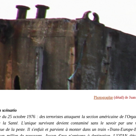
Photographie
(détail) de Jua
 scénario
 du 25 octobre 1976 : des terroristes attaquent la section américaine de l'Orga
 la Santé. L'unique survivant devient contaminé sans le savoir par une v
que de la peste. Il s'enfuit et parvient à monter dans un train «Trans-Europe-
 un millier de passagers. Aucun d'eux n'arrivera à destination. L'OTAN dét