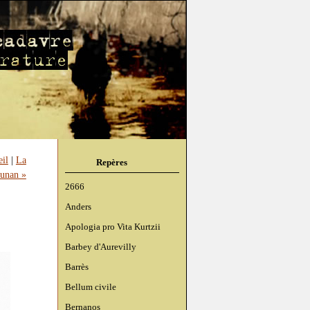
eil
|
La
Repères
unan »
2666
Anders
Apologia pro Vita Kurtzii
Barbey d'Aurevilly
Barrès
Bellum civile
Bernanos