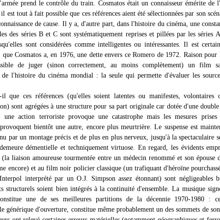
armée prend le contrôle du train. Cosmatos était un connaisseur émérite de l'
il est tout à fait possible que ces références aient été sélectionnées par son scéna
connaissance de cause. Il y a, d'autre part, dans l'histoire du cinéma, une constan
les des séries B et C sont systématiquement reprises et pillées par les séries A
rsqu'elles sont considérées comme intelligentes ou intéressantes. Il est certai
, que Cosmatos a, en 1976, une dette envers ce Romero de 1972. Raison pour 
ssible de juger (sinon correctement, au moins complètement) un film s
 de l'histoire du cinéma mondial : la seule qui permette d'évaluer les source
-il que ces références (qu'elles soient latentes ou manifestes, volontaires
on) sont agrégées à une structure pour sa part originale car dotée d'une double
: une action terroriste provoque une catastrophe mais les mesures prises
provoquent bientôt une autre, encore plus meurtrière. Le suspense est maint
nu par un montage précis et de plus en plus nerveux, jusqu'à la spectaculaire 
e demeure démentielle et techniquement virtuose. En regard, les évidents emp
(la liaison amoureuse tourmentée entre un médecin renommé et son épouse d
me encore) et au film noir policier classique (un trafiquant d'héroïne pourchass
'Interpol interprété par un O.J. Simpson assez étonnant) sont négligeables 
ts structurels soient bien intégrés à la continuité d'ensemble. La musique sign
onstitue une de ses meilleures partitions de la décennie 1970-1980 : ce
e générique d'ouverture, constitue même probablement un des sommets de so
eurs ont relevé certaines erreurs matérielles (notamment géographiques et ferro