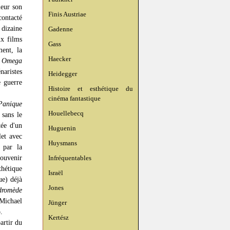
leur son
Finis Austriae
contacté
 dizaine
Gadenne
ux films
Gass
ment, la
Haecker
 Omega
naristes
Heidegger
e guerre
Histoire et esthétique du
cinéma fantastique
Panique
Houellebecq
 sans le
tée d'un
Huguenin
let avec
Huysmans
 par la
ouvenir
Infréquentables
hétique
Israël
ue) déjà
Jones
dromède
 Michael
Jünger
.
Kertész
artir du