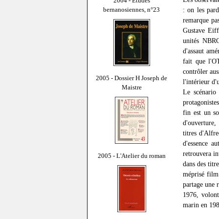
2004 - Études
bernanosiennes, n°23
: on les par
remarque pas
Gustave Eiff
unités NBRC 
d'assaut amé
fait que l'O
contrôler aus
2005 - Dossier H Joseph de
l'intérieur d'
Maistre
Le scénario
protagoniste
fin est un s
d'ouverture,
titres d'Alf
d'essence au
retrouvera in
2005 - L'Atelier du roman
dans des tit
méprisé film
partage une 
1976, volont
marin en 198