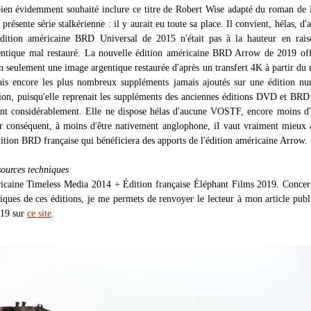
 bien évidemment souhaité inclure ce titre de Robert Wise adapté du roman de
 présente série stalkérienne : il y aurait eu toute sa place. Il convient, hélas, d'
édition américaine BRD Universal de 2015 n'était pas à la hauteur en rais
entique mal restauré. La nouvelle édition américaine BRD Arrow de 2019 off
n seulement une image argentique restaurée d'après un transfert 4K à partir du 
is encore les plus nombreux suppléments jamais ajoutés sur une édition nu
tion, puisqu'elle reprenait les suppléments des anciennes éditions DVD et BRD
nt considérablement. Elle ne dispose hélas d'aucune VOSTF, encore moins d
r conséquent, à moins d'être nativement anglophone, iI vaut vraiment mieux 
ition BRD française qui bénéficiera des apports de l'édition américaine Arrow.
sources techniques
icaine Timeless Media 2014 + Édition française Éléphant Films 2019. Concer
niques de ces éditions, je me permets de renvoyer le lecteur à mon article publ
19 sur
ce site
.