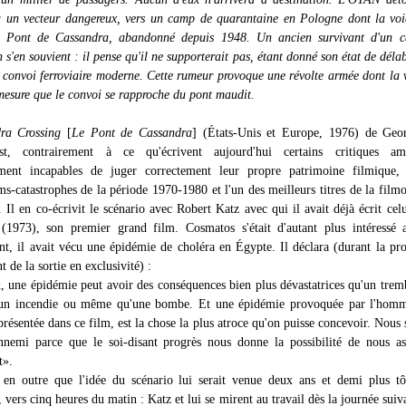
u un vecteur dangereux, vers un camp de quarantaine en Pologne dont la voi
e Pont de Cassandra, abandonné depuis 1948. Un ancien survivant d'un 
 s'en souvient : il pense qu'il ne supporterait pas, étant donné son état de déla
n convoi ferroviaire moderne. Cette rumeur provoque une révolte armée dont la 
esure que le convoi se rapproche du pont maudit.
ra Crossing
[
Le Pont de Cassandra
] (États-Unis et Europe, 1976) de Geo
t, contrairement à ce qu'écrivent aujourd'hui certains critiques amé
ment incapables de juger correctement leur propre patrimoine filmique,
ms-catastrophes de la période 1970-1980 et l'un des meilleurs titres de la film
 Il en co-écrivit le scénario avec Robert Katz avec qui il avait déjà écrit ce
(1973), son premier grand film. Cosmatos s'était d'autant plus intéressé a
ant, il avait vécu une épidémie de choléra en Égypte. Il déclara (durant la pr
de la sortie en exclusivité) :
 une épidémie peut avoir des conséquences bien plus dévastatrices qu'un tre
u'un incendie ou même qu'une bombe. Et une épidémie provoquée par l'homme
eprésentée dans ce film, est la chose la plus atroce qu'on puisse concevoir. Nou
nnemi parce que le soi-disant progrès nous donne la possibilité de nous as
t».
en outre que l'idée du scénario lui serait venue deux ans et demi plus tô
vers cinq heures du matin : Katz et lui se mirent au travail dès la journée suiv