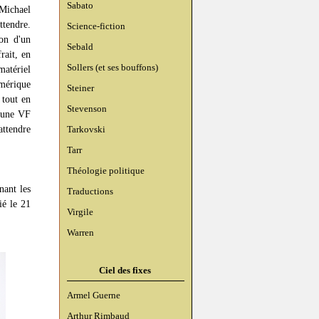
Sabato
 Michael
attendre.
Science-fiction
on d'un
Sebald
rait, en
Sollers (et ses bouffons)
matériel
mérique
Steiner
 tout en
Stevenson
'une VF
attendre
Tarkovski
Tarr
Théologie politique
nant les
Traductions
ié le 21
Virgile
Warren
Ciel des fixes
Armel Guerne
Arthur Rimbaud