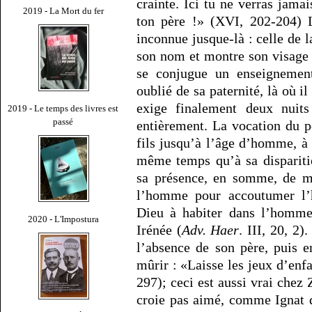
crainte. Ici tu ne verras jama
2019 - La Mort du fer
ton père !» (XVI, 202-204) L
inconnue jusque-là : celle de l
son nom et montre son visage à
se conjugue un enseignement
oublié de sa paternité, là où il
exige finalement deux nuit
2019 - Le temps des livres est
passé
entièrement. La vocation du p
fils jusqu’à l’âge d’homme, à 
même temps qu’à sa dispariti
sa présence, en somme, de mê
l’homme pour accoutumer l’
Dieu à habiter dans l’homme»
2020 - L'Impostura
Irénée (
Adv. Haer
. III, 20, 2
l’absence de son père, puis 
mûrir : «Laisse les jeux d’enfa
297); ceci est aussi vrai chez
croie pas aimé, comme Ignat