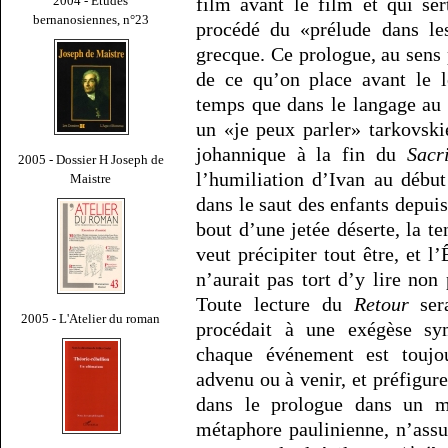
2004 - Études
film avant le film et qui ser
bernanosiennes, n°23
procédé du «prélude dans les
grecque. Ce prologue, au sens
de ce qu’on place avant le l
temps que dans le langage au 
un «je peux parler» tarkovski
johannique à la fin du
Sacri
2005 - Dossier H Joseph de
l’humiliation d’Ivan au débu
Maistre
dans le saut des enfants depuis
bout d’une jetée déserte, la t
veut précipiter tout être, et l
n’aurait pas tort d’y lire non
Toute lecture du
Retour
sera
2005 - L'Atelier du roman
procédait à une exégèse sy
chaque événement est toujo
advenu ou à venir, et préfigure
dans le prologue dans un mi
métaphore paulinienne, n’assu