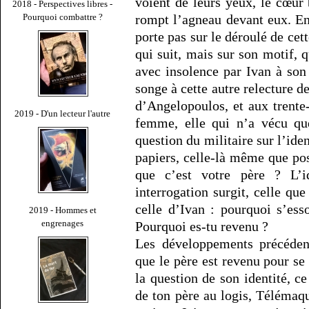
voient de leurs yeux, le cœur b
2018 - Perspectives libres -
Pourquoi combattre ?
rompt l’agneau devant eux. En 
porte pas sur le déroulé de cett
qui suit, mais sur son motif, 
avec insolence par Ivan à son
songe à cette autre relecture 
d’Angelopoulos, et aux trente
2019 - D'un lecteur l'autre
femme, elle qui n’a vécu qu
question du militaire sur l’id
papiers, celle-là même que po
que c’est votre père ? L’id
interrogation surgit, celle que
celle d’Ivan : pourquoi s’ess
2019 - Hommes et
engrenages
Pourquoi es-tu revenu ?
Les développements précédent
que le père est revenu pour se
la question de son identité, ce
de ton père au logis, Télémaque