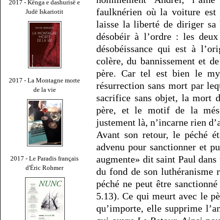
2017 - Kënga e dashurisë e
faulknérien où la voiture est
Judë Iskariotit
laisse la liberté de diriger s
désobéir à l’ordre : les deux
désobéissance qui est à l’ori
colère, du bannissement et de
père. Car tel est bien le m
2017 - La Montagne morte
résurrection sans mort par l
de la vie
sacrifice sans objet, la mort 
père, et le motif de la més
justement là, n’incarne rien d’a
Avant son retour, le péché é
advenu pour sanctionner et pu
augmente» dit saint Paul dans
2017 - Le Paradis français
d'Éric Rohmer
du fond de son luthéranisme r
péché ne peut être sanctionné
5.13). Ce qui meurt avec le pè
qu’importe, elle supprime l’an