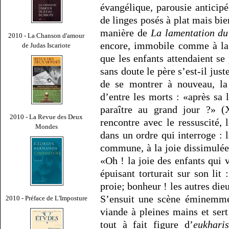
évangélique, parousie anticip
de linges posés à plat mais bie
manière de
La lamentation du
2010 - La Chanson d'amour
encore, immobile comme à la 
de Judas Iscariote
que les enfants attendaient s
sans doute le père s’est-il jus
de se montrer à nouveau, la 
d’entre les morts : «après sa 
paraître au grand jour ?» (
2010 - La Revue des Deux
rencontre avec le ressuscité, 
Mondes
dans un ordre qui interroge : le
commune, à la joie dissimulée
«Oh ! la joie des enfants qui 
épuisant torturait sur son lit 
proie; bonheur ! les autres die
S’ensuit une scène éminemmen
2010 - Préface de L'Imposture
viande à pleines mains et sert
tout à fait figure d’
eukharis