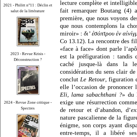
lecture complète et intelligibl
2021 - Philitt n°11 : Déclin et
fait remarquer Boutang (4) 
salut de la littérature
première, que nous voyons de
que nous contemplons la cho
miroir» :
δι’ ἐσόπτρου ἐν αἰνίγ
Co 13.12). La rencontre des fils
«face à face» dont parle l’apô
2023 - Revue Krisis -
est la préfiguration : tandis 
Déconstruction ?
caché jusque-là dans la l
considération du sens clair de
conclut
Le Retour
, figuration 
elle l’occasion de prononcer l
Eli, lama sabachthani ?
» du 
exige une résurrection comme 
2024 - Revue Zone critique -
Spectres
de retour et d’abandon, d’
ex
nature pascalienne de la figure
énigme, son corps ayant dispa
entre-temps, il a libéré se