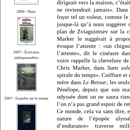
dirigeait vers la maison, c’était
ne reviendrait jamais». Dans
2006 - Nunc
foyer tel un voleur, comme le 
jusque-là qu’à nous suggérer 
plan de Zviaguintsev sur la 
Marker le suggérait à propo
évoque l’attente : «un chign
2007 - Écrivains
l’attente», dit le cinéaste d
infréquentables
voire rappelle la chevelure 
Chris Marker, dans
Sans sole
spirale du temps». Coiffure et 
mère dans
Le Retour
, les seu
Pénélope, depuis que son mar
odyssée dont on ne saura rie
2007 - Enquête sur le roman
l’on n’a pas grand espoir de re
Ce monde, cela va sans dire, e
nature de l’épopée ulyss
d’endurance» traverse mill