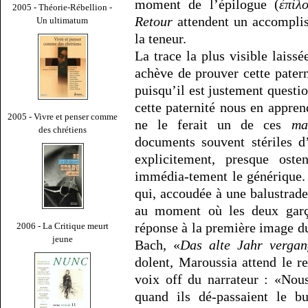
moment de l’épilogue (
ἐπίλ
2005 - Théorie-Rébellion -
Retour
attendent un accomplis
Un ultimatum
la teneur.
La trace la plus visible laiss
achève de prouver cette pater
puisqu’il est justement questi
cette paternité nous en appre
2005 - Vivre et penser comme
ne le ferait un de ces
ma
des chrétiens
documents souvent stériles d’
explicitement, presque oste
immédia-tement le générique. 
qui, accoudée à une balustrade
au moment où les deux garço
réponse à la première image 
2006 - La Critique meurt
jeune
Bach, «
Das alte Jahr vergan
dolent, Maroussia attend le 
voix off du narrateur : «Nou
quand ils dé-passaient le b