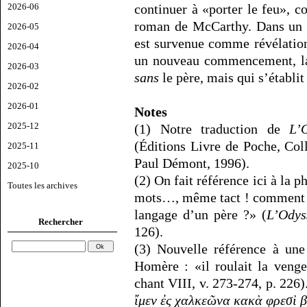
2026-06
continuer à «porter le feu», c
roman de McCarthy. Dans un c
2026-05
est survenue comme révélation,
2026-04
un nouveau commencement, la 
2026-03
sans
le père, mais qui s’établi
2026-02
2026-01
Notes
2025-12
(1) Notre traduction de
L’
(Éditions Livre de Poche, Col
2025-11
Paul Démont, 1996).
2025-10
(2) On fait référence ici à la
Toutes les archives
mots…, même tact ! comment peu
langage d’un père ?» (
L’Odys
Rechercher
126).
(3) Nouvelle référence à une
Homère : «il roulait la veng
chant VIII, v. 273-274, p. 226)
ἴμεν ἐς χαλκεῶνα κακὰ φρεσὶ 