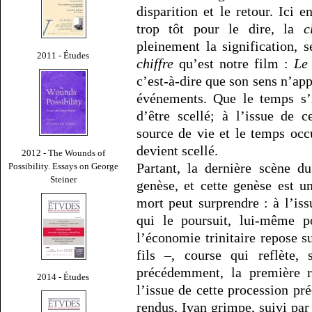
disparition et le retour. Ici e
trop tôt pour le dire, la
c
pleinement la signification, 
2011 - Études
chiffre
qu’est notre film :
Le
c’est-à-dire que son sens n’app
événements. Que le temps s’i
d’être scellé; à l’issue de 
source de vie et le temps occ
devient scellé.
2012 - The Wounds of
Partant, la dernière scène 
Possibility. Essays on George
Steiner
genèse, et cette genèse est u
mort peut surprendre : à l’is
qui le poursuit, lui-même p
l’économie trinitaire repose su
fils –, course qui reflète,
précédemment, la première r
2014 - Études
l’issue de cette procession préc
rendus, Ivan grimpe, suivi par