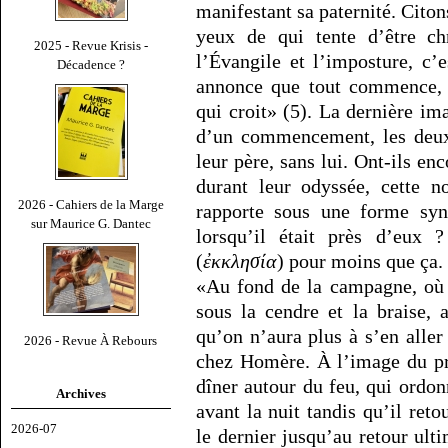
manifestant sa paternité. Cito
yeux de qui tente d’être chr
2025 - Revue Krisis -
l’Évangile et l’imposture, c’e
Décadence ?
annonce que tout commence, 
qui croit» (5). La dernière im
d’un commencement, les deux f
leur père, sans lui. Ont-ils en
durant leur odyssée, cette n
2026 - Cahiers de la Marge
rapporte sous une forme syn
sur Maurice G. Dantec
lorsqu’il était près d’eux
(
ἐκκλησία
) pour moins que ça.
«Au fond de la campagne, où l
sous la cendre et la braise,
qu’on n’aura plus à s’en aller
2026 - Revue À Rebours
chez Homère. À l’image du pr
dîner autour du feu, qui ordonn
Archives
avant la nuit tandis qu’il ret
2026-07
le dernier jusqu’au retour ult