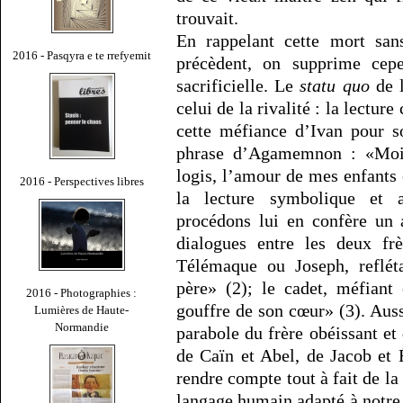
trouvait.
En rappelant cette mort san
2016 - Pasqyra e te rrefyemit
précèdent, on supprime cepe
sacrificielle. Le
statu quo
de l
celui de la rivalité : la lectu
cette méfiance d’Ivan pour s
phrase d’Agamemnon : «Moi q
logis, l’amour de mes enfants 
2016 - Perspectives libres
la lecture symbolique et a
procédons lui en confère un 
dialogues entre les deux fr
Télémaque ou Joseph, reflét
père» (2); le cadet, méfiant
2016 - Photographies :
gouffre de son cœur» (3). Aussi
Lumières de Haute-
Normandie
parabole du frère obéissant et 
de Caïn et Abel, de Jacob et
rendre compte tout à fait de la 
langage humain adapté à notre f