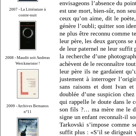
envisageons l’absence du point
2007 - La Littérature à
est une mort, bien-sûr, non seu
contre-nuit
ceux qu’on aime, dit le poète,
génère l’oubli; quitter son iden
ne plus être reconnu comme tel
leur père, les deux garçons se 
de leur paternel ne leur suffit 
la recherche d’une photographi
2008 - Maudit soit Andreas
achèvent de le reconnaître tout
Werckmeister !
leur père ils ne gardaient qu’
justement à interroger l’ori
sans raisons et dont Ivan et
doublée d’une suspicion chez 
qui rappelle le doute dans le
2009 - Archives Bernanos
son fils ?… ma mère me le dit
n°11
signe un enfant reconnaît-il s
Tarkovski s’impose comme seu
suffit plus : «S’il se dirigeait