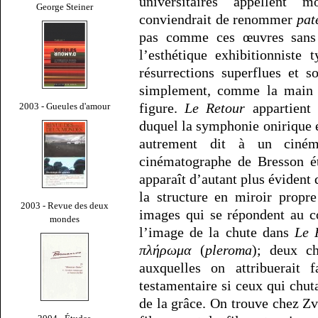
universitaires appellent
George Steiner
conviendrait de renommer
pat
pas comme ces œuvres sans en
l’esthétique exhibitionniste
résurrections superflues et s
simplement, comme la main du
figure.
Le Retour
appartient 
2003 - Gueules d'amour
duquel la symphonie onirique 
autrement dit à un ciném
cinématographe de Bresson ét
apparaît d’autant plus évident 
la structure en miroir propre
2003 - Revue des deux
images qui se répondent au 
mondes
l’image de la chute dans
Le 
πλήρωμα
(
pleroma
); deux ch
auxquelles on attribuerait 
testamentaire si ceux qui chuta
de la grâce. On trouve chez 