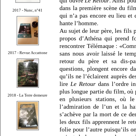
qui ouvre
Le Retour
. Ainsi po
dans la première scène du fi
2017 - Nunc, n°41
qui n’a pas encore eu lieu et
hante l’homme.
Au sujet de leur père, les fils
propos d’Athéna qui prend f
rencontrer Télémaque : «Comme
sans nous avoir laissé le tem
2017 - Revue Accattone
retour du père et sa dis-pa
questions, plongent encore d
qu’ils ne l’éclairent auprès d
lire
Le Retour
dans l’ordre in
plus longue partie du film, où 
2018 - La Terre demeure
en plusieurs stations, où le
l’admiration de l’un et la ha
s’achève par la mort de ce der
les deux fils apprennent le ret
folie pour l’autre puisqu’ils on