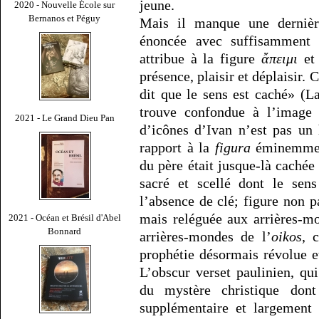
jeune.
2020 - Nouvelle École sur
Bernanos et Péguy
Mais il manque une dernière
énoncée avec suffisamment d
attribue à la figure
ἄπειμι
e
présence, plaisir et déplaisir. C
dit que le sens est caché» (L
trouve confondue à l’image d
2021 - Le Grand Dieu Pan
d’icônes d’Ivan n’est pas un
rapport à la
figura
éminemment
du père était jusque-là cachée 
sacré et scellé dont le sen
l’absence de clé; figure non 
mais reléguée aux arrières-m
2021 - Océan et Brésil d'Abel
Bonnard
arrières-mondes de l’
oikos
, 
prophétie désormais révolue e
L’obscur verset paulinien, qu
du mystère christique do
supplémentaire et largement 