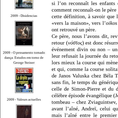
si l’on reconnaît les enfants
comment reconnaît-on le père
cette définition, à savoir que 
2009 - Disidencias
«vers la maison», vers l’
oikos
ont retrouvé un père.
Ce père, nous l’avons dit, re
retour (
νόστος
) est donc résurr
événement divin ou non – un 
2009 - O pensamento tornado
leur refusait la journée du r
dança. Estudos em torno de
lors mieux la course qui mène
George Steiner
et qui, comme la course solit
de Janos Valuska chez Béla T
sans fin, le temps du génériq
celle de Simon-Pierre et du d
célèbre épisode évangélique (J
2009 - Valeurs actuelles
tombeau – chez Zviaguintsev, 
avant l’aîné, Andreï, celui q
mais l’aîné entre le premie