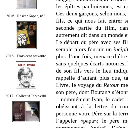
les épîtres pauliniennes, est 
Ces deux garçons, selon nous
2016 - Raskar Kapac, n°2
fils, ce qui nous fait entrer
seconde partie du film, dans
autrement dit dans un monde en
Le départ du père avec ses fi
semble alors fournir un
incipi
plus d’une fois, menace d’êtr
2016 - Trois cent soixante
sans quelques écarts notoires,
de son fils vers le lieu indiqu
rappelle d’autant plus que, t
Livre, le voyage du
Retour
met
son père, dont Boutang s’étonn
2017 - Collectif Tarkovski
– nommément Ivan, le cadet – 
obéissant à la lettre du co
personne votre Père sur la terr
l’appeler «papa»; le père me
nommément Andreï, l’aîné