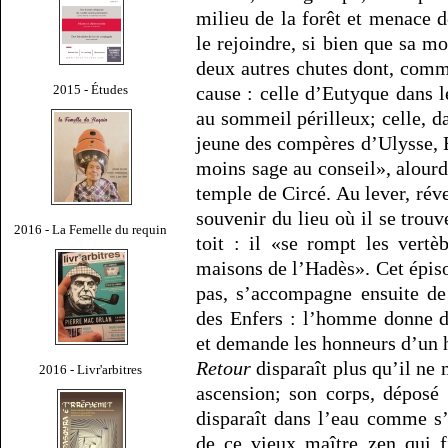
milieu de la forêt et menace d
le rejoindre, si bien que sa mo
deux autres chutes dont, comme
2015 - Études
cause : celle d’Eutyque dans l
au sommeil périlleux; celle, 
jeune des compères d’Ulysse, 
moins sage au conseil», alourdi
temple de Circé. Au lever, révei
souvenir du lieu où il se trou
2016 - La Femelle du requin
toit : il «se rompt les vert
maisons de l’Hadès». Cet épis
pas, s’accompagne ensuite de
des Enfers : l’homme donne d
et demande les honneurs d’un 
Retour
disparaît plus qu’il ne m
2016 - Livr'arbitres
ascension; son corps, déposé
disparaît dans l’eau comme s’
de ce vieux maître zen qui fi