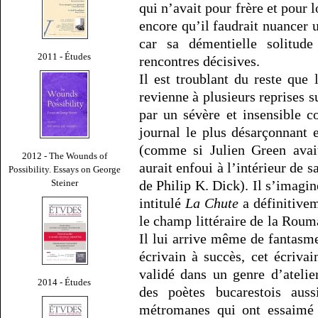
qui n’avait pour frère et pour l
encore qu’il faudrait nuancer
car sa démentielle solitude
2011 - Études
rencontres décisives.
Il est troublant du reste que
revienne à plusieurs reprises s
par un sévère et insensible co
journal le plus désarçonnant e
(comme si Julien Green avait
2012 - The Wounds of
aurait enfoui à l’intérieur de 
Possibility. Essays on George
de Philip K. Dick). Il s’imagi
Steiner
intitulé
La Chute
a définitivem
le champ littéraire de la Rou
Il lui arrive même de fantasmer
écrivain à succès, cet écrivai
validé dans un genre d’atelie
2014 - Études
des poètes bucarestois aus
métromanes qui ont essaimé