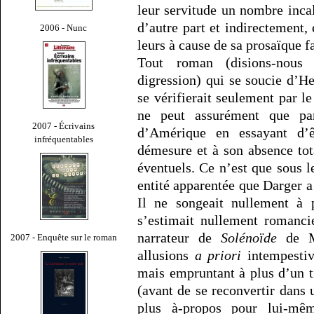
leur servitude un nombre incal
d’autre part et indirectement,
2006 - Nunc
leurs à cause de sa prosaïque f
Tout roman (disions-nous 
digression) qui se soucie d’
se vérifierait seulement par l
ne peut assurément que pa
2007 - Écrivains
d’Amérique en essayant d’ê
infréquentables
démesure et à son absence tot
éventuels. Ce n’est que sous l
entité apparentée que Darger
Il ne songeait nullement à 
s’estimait nullement romanci
narrateur de
Solénoïde
de Mi
2007 - Enquête sur le roman
allusions
a priori
intempestiv
mais empruntant à plus d’un ti
(avant de se reconvertir dans 
plus à-propos pour lui-mê