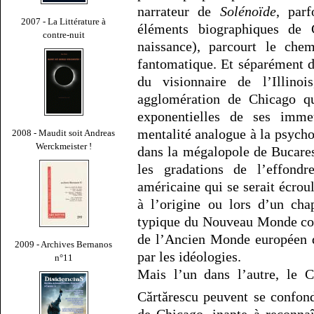
narrateur de
Solénoïde
, par
2007 - La Littérature à
éléments biographiques de 
contre-nuit
naissance), parcourt le che
fantomatique. Et séparément de
du visionnaire de l’Illino
agglomération de Chicago qu
exponentielles de ses imme
mentalité analogue à la psycho
2008 - Maudit soit Andreas
Werckmeister !
dans la mégalopole de Bucarest
les gradations de l’effon
américaine qui se serait écrou
à l’origine ou lors d’un ch
typique du Nouveau Monde conq
de l’Ancien Monde européen d
2009 - Archives Bernanos
par les idéologies.
n°11
Mais l’un dans l’autre, le 
Cărtărescu peuvent se confon
de Chicago, inapte à reconna