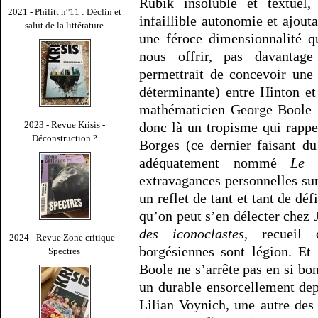
Rubik insoluble et textuel
2021 - Philitt n°11 : Déclin et
infaillible autonomie et ajout
salut de la littérature
une féroce dimensionnalité qu
nous offrir, pas davantage 
permettrait de concevoir une 
déterminante) entre Hinton et
mathématicien George Boole –
donc là un tropisme qui rappel
2023 - Revue Krisis -
Déconstruction ?
Borges (ce dernier faisant d
adéquatement nommé
Le 
extravagances personnelles sur 
un reflet de tant et tant de déf
qu’on peut s’en délecter chez
des iconoclastes
, recueil 
2024 - Revue Zone critique -
borgésiennes sont légion. Et
Spectres
Boole ne s’arrête pas en si bo
un durable ensorcellement dep
Lilian Voynich, une autre des