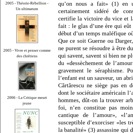
qu’on nous a fait» (1) en 
2005 - Théorie-Rébellion -
Un ultimatum
certainement sidéré de cons
certifie la victoire du vice et
fait : le glas d’une ère qui eût
début d’un temps maléfique où 
Que ce soit Guerne ou Darger,
ne purent se résoudre à être d
2005 - Vivre et penser comme
qui savent, savent si bien ne p
des chrétiens
du «dessèchement de l’amour
gravement le séraphisme. Pou
l’enfant est un sauveur, un abr
Cărtărescu ne siège pas en d
dont le sociétaire américain l
2006 - La Critique meurt
hommes, dût-on la trouver arbi
jeune
foi, n’en constitue pas moin
cantique de l’amour», «l’
susceptible d’exorciser «les t
la banalité» (3) assassine qui 