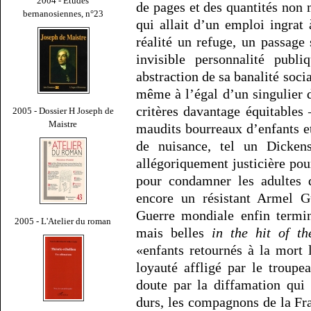
2004 - Études
de pages et des quantités no
bernanosiennes, n°23
qui allait d’un emploi ingrat
réalité un refuge, un passage
invisible personnalité publi
abstraction de sa banalité soci
même à l’égal d’un singulier 
critères davantage équitables 
2005 - Dossier H Joseph de
Maistre
maudits bourreaux d’enfants et
de nuisance, tel un Dickens
allégoriquement justicière pour
pour condamner les adultes q
encore un résistant Armel 
Guerre mondiale enfin termin
2005 - L'Atelier du roman
mais belles
in the hit of t
«enfants retournés à la mort
loyauté affligé par le troupe
doute par la diffamation qui
durs, les compagnons de la Fr