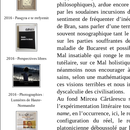
philosophiques), ardue encore 
par les soudaines incursions 
sentiment de fréquenter d’inéd
2016 - Pasqyra e te rrefyemit
de Bran, sans parler d’une te
souvent nosographique tant le 
sur les parties souffrantes 
maladie de Bucarest et possi
Mal insatiable qui ronge le mo
2016 - Perspectives libres
tutélaire, sur ce Mal holistiq
néanmoins nous encourager à 
sains, selon une mathématique
ces visions terribles et nous 
dyscalculie des civilisations.
2016 - Photographies :
Au fond Mircea Cărtărescu s
Lumières de Haute-
l’expérimentation littéraire t
Normandie
name
, en l’occurrence, ici, le
configuration du réel, le
platonicienne déboussolé par l