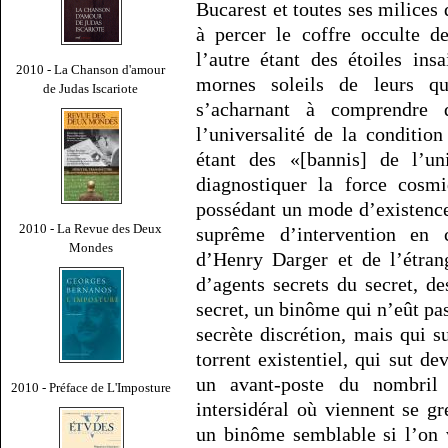
Bucarest et toutes ses milices
à percer le coffre occulte d
l’autre étant des étoiles ins
2010 - La Chanson d'amour
mornes soleils de leurs quo
de Judas Iscariote
s’acharnant à comprendre
l’universalité de la conditio
étant des «[bannis] de l’u
diagnostiquer la force cosmi
possédant un mode d’existence
2010 - La Revue des Deux
suprême d’intervention en 
Mondes
d’Henry Darger et de l’étra
d’agents secrets du secret, d
secret, un binôme qui n’eût pas
secrète discrétion, mais qui s
torrent existentiel, qui sut d
un avant-poste du nombril
2010 - Préface de L'Imposture
intersidéral où viennent se gre
un binôme semblable si l’on 