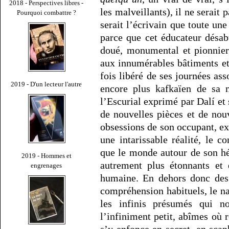
2018 - Perspectives libres -
les malveillants), il ne serait 
Pourquoi combattre ?
serait l’écrivain que toute un
parce que cet éducateur désabu
doué, monumental et pionnier
aux innumérables bâtiments et 
fois libéré de ses journées as
2019 - D'un lecteur l'autre
encore plus kafkaïen de sa 
l’Escurial exprimé par Dalí et
de nouvelles pièces et de nou
obsessions de son occupant, ex
une intarissable réalité, le c
que le monde autour de son hé
2019 - Hommes et
autrement plus étonnants et e
engrenages
humaine. En dehors donc des
compréhension habituels, le na
les infinis présumés qui no
l’infiniment petit, abîmes où r
s’y enfonce en secret, en scap