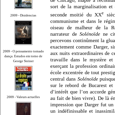
sort de la marginalisation et
e
seconde moitié du XX
sièc
2009 - Disidencias
communisme et dans le régime
oiseau de malheur de la Ro
narrateur de
Solénoïde
ne ci
percevons continûment la glua
exactement comme Darger, sim
2009 - O pensamento tornado
aux nuits extraordinaires de c
dança. Estudos em torno de
travaille dans le mystère et
George Steiner
exerçant la profession ordina
école excentrée de tout presti
central dans
Solénoïde
puisque 
sur le rebord de Bucarest et
d’intérêt que l’on accorde gén
2009 - Valeurs actuelles
au fait de bien vivre). De là é
impression que Darger fut un
un indéfinissable et inassimi