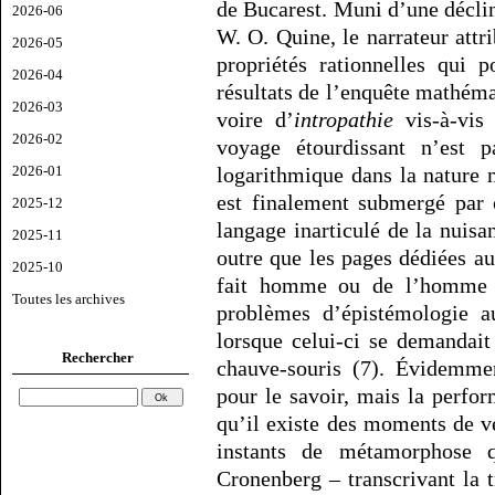
de Bucarest. Muni d’une déclin
2026-06
W. O. Quine, le narrateur attr
2026-05
propriétés rationnelles qui 
2026-04
résultats de l’enquête mathém
2026-03
voire d’
intropathie
vis-à-vis 
2026-02
voyage étourdissant n’est p
logarithmique dans la nature
2026-01
est finalement submergé par 
2025-12
langage inarticulé de la nuis
2025-11
outre que les pages dédiées au
2025-10
fait homme ou de l’homme fa
Toutes les archives
problèmes d’épistémologie a
lorsque celui-ci se demandait
Rechercher
chauve-souris (7). Évidemmen
pour le savoir, mais la perfo
qu’il existe des moments de v
instants de métamorphose 
Cronenberg – transcrivant la t