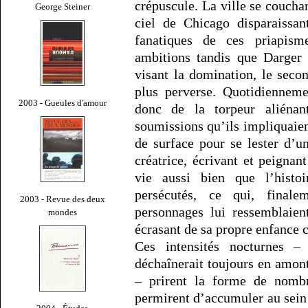
crépuscule. La ville se couchan
George Steiner
ciel de Chicago disparaissan
fanatiques de ces priapis
ambitions tandis que Darger r
visant la domination, le seco
plus perverse. Quotidiennemen
2003 - Gueules d'amour
donc de la torpeur aliénan
soumissions qu’ils impliquaient
de surface pour se lester d’u
créatrice, écrivant et peignan
vie aussi bien que l’histoi
persécutés, ce qui, final
2003 - Revue des deux
personnages lui ressemblaient
mondes
écrasant de sa propre enfance 
Ces intensités nocturnes –
déchaînerait toujours en amont
– prirent la forme de nombr
permirent d’accumuler au sein