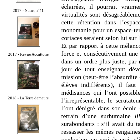
éclairées, il pourrait vraim
2017 - Nunc, n°41
virtualités sont désagréablem
cette rétention dans l’espa
monomanie pour un espace-temp
coriaces seraient selon lui sur 
Et par rapport à cette mélanc
force et consécutivement une 
2017 - Revue Accattone
dans un ordre plus juste, par
jour de tout enseignant dév
mission (peut-être l’absurdité
élèves indifférents), il fau
médisances qui l’ont possibl
2018 - La Terre demeure
l’irreprésentable, le scrutate
l’ont dénigré dans son école 
terrain d’une surhumaine
li
surabondants : s’il avait du ta
ressasser les mêmes rengaines
quelqu’un
, un vrai de vrai, s’