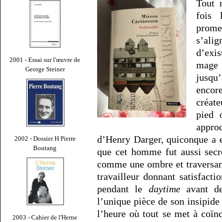
Tout 
fois
prom
s’ali
d’exis
2001 - Essai sur l'œuvre de
mage 
George Steiner
jusqu’
encor
créate
pied 
appro
d’Henry Darger, quiconque a e
2002 - Dossier H Pierre
Boutang
que cet homme fut aussi secre
comme une ombre et traversan
travailleur donnant satisfacti
pendant le
daytime
avant de 
l’unique pièce de son insipide 
l’heure où tout se met à coï
2003 - Cahier de l'Herne