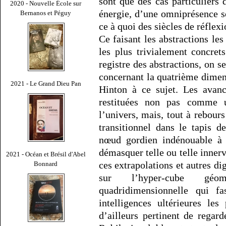
sont que des cas particuliers
2020 - Nouvelle École sur
énergie, d’une omniprésence 
Bernanos et Péguy
ce à quoi des siècles de réfle
Ce faisant les abstractions le
les plus trivialement concret
registre des abstractions, on 
concernant la quatrième dimen
2021 - Le Grand Dieu Pan
Hinton à ce sujet. Les avanc
restituées non pas comme u
l’univers, mais, tout à rebou
transitionnel dans le tapis 
nœud gordien indénouable à 
démasquer telle ou telle inner
2021 - Océan et Brésil d'Abel
ces extrapolations et autres di
Bonnard
sur l’hyper-cube géo
quadridimensionnelle qui f
intelligences ultérieures les
d’ailleurs pertinent de regar