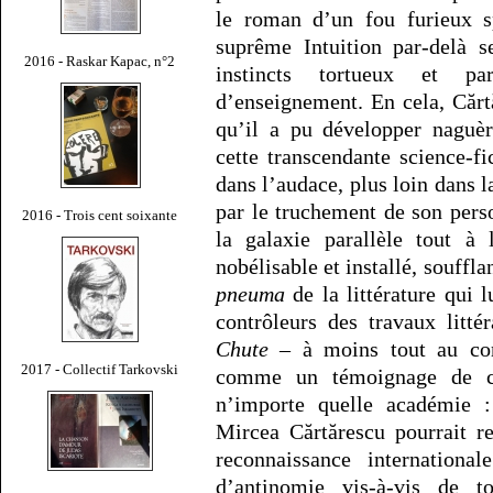
le roman d’un fou furieux sp
suprême Intuition par-delà se
2016 - Raskar Kapac, n°2
instincts tortueux et pa
d’enseignement. En cela, Cărt
qu’il a pu développer naguè
cette transcendante science-fic
dans l’audace, plus loin dans 
par le truchement de son pers
2016 - Trois cent soixante
la galaxie parallèle tout à 
nobélisable et installé, souffla
pneuma
de la littérature qui 
contrôleurs des travaux litté
Chute
– à moins tout au cont
2017 - Collectif Tarkovski
comme un témoignage de ce 
n’importe quelle académie 
Mircea Cărtărescu pourrait r
reconnaissance internationa
d’antinomie vis-à-vis de 