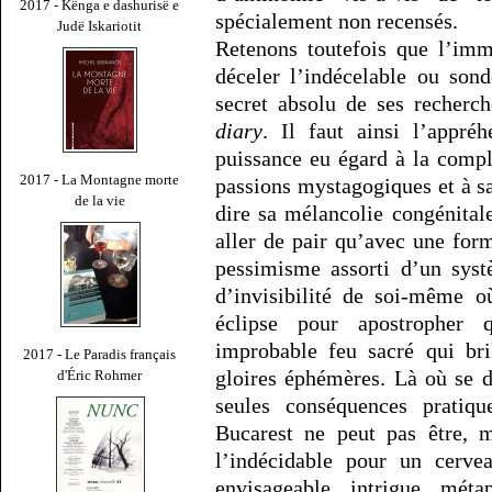
2017 - Kënga e dashurisë e
spécialement non recensés.
Judë Iskariotit
Retenons toutefois que l’imm
déceler l’indécelable ou son
secret absolu de ses recherc
diary
. Il faut ainsi l’appr
puissance eu égard à la complè
2017 - La Montagne morte
passions mystagogiques et à s
de la vie
dire sa mélancolie congénitale
aller de pair qu’avec une for
pessimisme assorti d’un syst
d’invisibilité de soi-même o
éclipse pour apostropher 
improbable feu sacré qui bri
2017 - Le Paradis français
gloires éphémères. Là où se d
d'Éric Rohmer
seules conséquences pratiq
Bucarest ne peut pas être, m
l’indécidable pour un cerv
envisageable intrigue méta