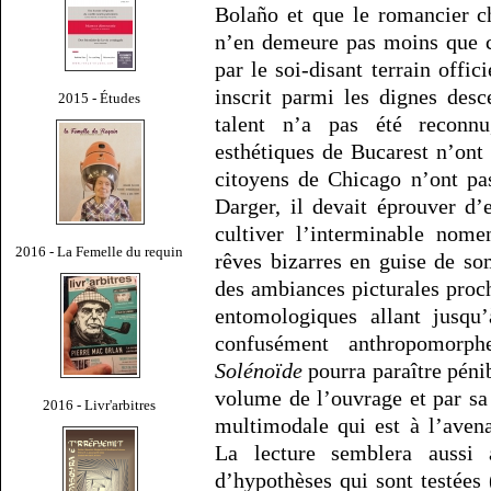
Bolaño et que le romancier ch
n’en demeure pas moins que c
par le soi-disant terrain offic
inscrit parmi les dignes des
2015 - Études
talent n’a pas été reconnu
esthétiques de Bucarest n’ont
citoyens de Chicago n’ont pas
Darger, il devait éprouver d
cultiver l’interminable nome
2016 - La Femelle du requin
rêves bizarres en guise de s
des ambiances picturales proch
entomologiques allant jusqu
confusément anthropomorph
Solénoïde
pourra paraître pénib
volume de l’ouvrage et par sa 
2016 - Livr'arbitres
multimodale qui est à l’aven
La lecture semblera aussi 
d’hypothèses qui sont testées 