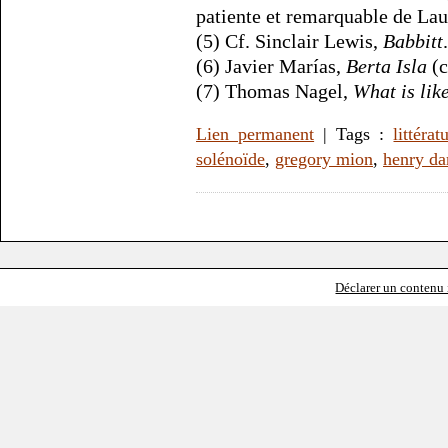
patiente et remarquable de Lau
(5) Cf. Sinclair Lewis,
Babbitt
.
(6) Javier Marías,
Berta Isla
(c
(7) Thomas Nagel,
What is lik
Lien permanent
| Tags :
littérat
solénoïde
,
gregory mion
,
henry da
Déclarer un contenu i