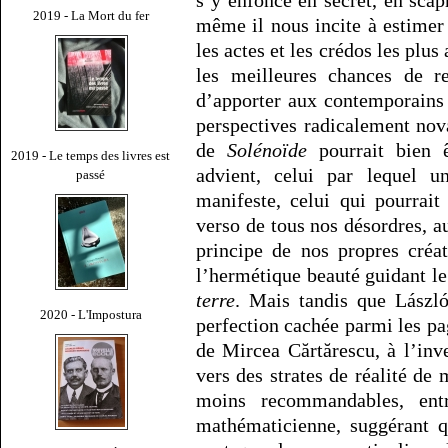
2019 - La Mort du fer
même il nous incite à estimer 
les actes et les crédos les plu
les meilleures chances de r
d’apporter aux contemporains 
perspectives radicalement nova
de
Solénoïde
pourrait bien ê
2019 - Le temps des livres est
advient, celui par lequel u
passé
manifeste, celui qui pourrai
verso de tous nos désordres, a
principe de nos propres créa
l’hermétique beauté guidant 
terre
. Mais tandis que Lászl
2020 - L'Impostura
perfection cachée parmi les p
de Mircea Cărtărescu, à l’inve
vers des strates de réalité de
moins recommandables, entr
mathématicienne, suggérant q