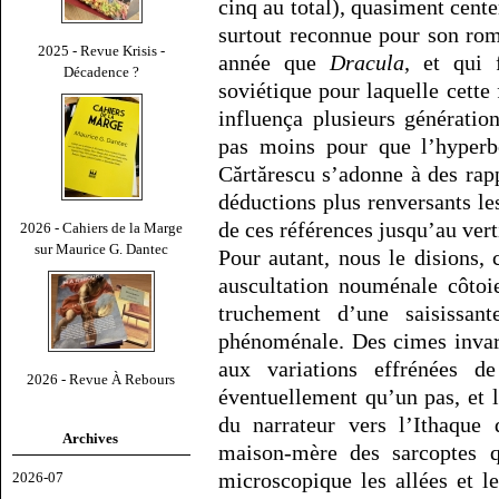
cinq au total), quasiment cent
surtout reconnue pour son r
2025 - Revue Krisis -
année que
Dracula
, et qui 
Décadence ?
soviétique pour laquelle cette 
influença plusieurs génération
pas moins pour que l’hyperb
Cărtărescu s’adonne à des ra
déductions plus renversants les
de ces références jusqu’au ver
2026 - Cahiers de la Marge
sur Maurice G. Dantec
Pour autant, nous le disions,
auscultation nouménale côtoie
truchement d’une saisissant
phénoménale. Des cimes invari
aux variations effrénées d
2026 - Revue À Rebours
éventuellement qu’un pas, et 
du narrateur vers l’Ithaque 
Archives
maison-mère des sarcoptes q
microscopique les allées et 
2026-07