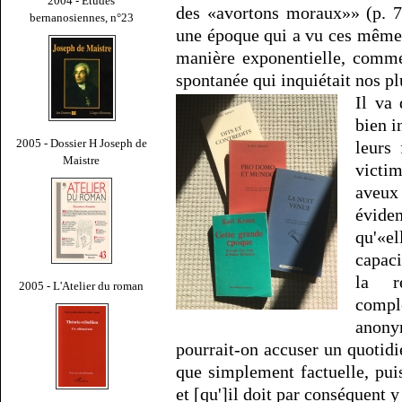
2004 - Études
des «avortons moraux»» (p. 7
bernanosiennes, n°23
une époque qui a vu ces mêm
manière exponentielle, comme
spontanée qui inquiétait nos pl
Il va
bien i
2005 - Dossier H Joseph de
leurs
Maistre
victim
aveux 
évide
qu'«e
capaci
la r
2005 - L'Atelier du roman
compl
anony
pourrait-on accuser un quotidi
que simplement factuelle, puis
et [qu']il doit par conséquent 