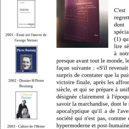
C'est
regret
dont
spécia
2001 - Essai sur l'œuvre de
(1) qu
George Steiner
lire s
à not
presque avant tout le monde, l
façon suivante : «S'il revenait
surpris de constater que la pui
2002 - Dossier H Pierre
victoire finale, après les aff
Boutang
siècle, et qui se prépare à uni
désignée clairement à l'époq
savoir la marchandise, dont le 
apocalyptique qu'il a de l'av
société qui n'est pas, comme 
hypermoderne et post-humaine»
2003 - Cahier de l'Herne