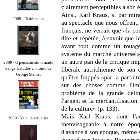
clairement perceptibles à son 
Ainsi, Karl Kraus, si par mir
2009 - Disidencias
au spectacle que nous offrent
français, ne verrait que «la co
dite et répétée, à savoir que 
avant tout comme un rouage 
système du marché universel»
un autre pan de la critique im
2009 - O pensamento tornado
dança. Estudos em torno de
libérale autrichienne de son
George Steiner
qu'être frappés «par la parfait
sur des choses comme l'imm
problème de la grande délinq
l'argent et la mercantilisation
de la culture» (p. 133).
Mais Karl Kraus, dont l'ac
2009 - Valeurs actuelles
inenvisageable à notre épo
d'avance à son époque, même 
évoqué par Jacques Bouveresse