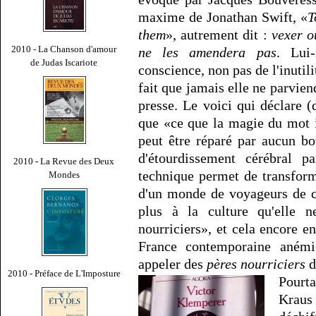
maxime de Jonathan Swift, «
T
them
», autrement dit :
vexer o
2010 - La Chanson d'amour
ne les amendera pas
. Lui
de Judas Iscariote
conscience, non pas de l'inutili
fait que jamais elle ne parvien
presse. Le voici qui déclare 
que «ce que la magie du mot i
peut être réparé par aucun b
d'étourdissement cérébral pa
2010 - La Revue des Deux
technique permet de transform
Mondes
d'un monde de voyageurs de c
plus à la culture qu'elle n
nourriciers», et cela encore e
France contemporaine anémi
appeler des
pères nourriciers
d
2010 - Préface de L'Imposture
Pourta
Kraus 