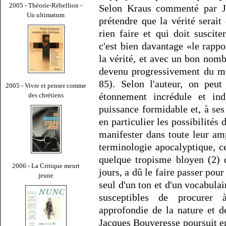
2005 - Théorie-Rébellion -
Selon Kraus commenté par Ja
Un ultimatum
prétendre que la vérité serai
rien faire et qui doit suscit
c'est bien davantage «le rappo
la vérité, et avec un bon nombr
devenu progressivement du mê
85). Selon l'auteur, on peu
2005 - Vivre et penser comme
étonnement incrédule et ind
des chrétiens
puissance formidable et, à ses
en particulier les possibilité
manifester dans toute leur am
terminologie apocalyptique, c
quelque tropisme bloyen (2) 
2006 - La Critique meurt
jours, a dû le faire passer pou
jeune
seul d'un ton et d'un vocabula
susceptibles de procurer à
approfondie de la nature et d
Jacques Bouveresse poursuit e