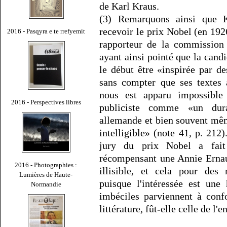
de Karl Kraus.
(3) Remarquons ainsi que K
recevoir le prix Nobel (en 1926
2016 - Pasqyra e te rrefyemit
rapporteur de la commission 
ayant ainsi pointé que la cand
le début être «inspirée par de
sans compter que ses textes av
nous est apparu impossible
2016 - Perspectives libres
publiciste comme «un dur
allemande et bien souvent même
intelligible» (note 41, p. 212
jury du prix Nobel a fait
récompensant une Annie Ernau
2016 - Photographies :
illisible, et cela pour des m
Lumières de Haute-
puisque l'intéressée est une
Normandie
imbéciles parviennent à con
littérature, fût-elle celle de l