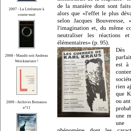
de la manière dont sont fait
2007 - La Littérature à
alors que «l'effet le plus dév
contre-nuit
selon Jacques Bouveresse, «
l'imagination et, du même cou
neutraliser les réactions 
élémentaires» (p. 95).
Dès 
2008 - Maudit soit Andreas
parfai
Werckmeister !
est à
conte
socié
rien a
que K
ou ant
2009 - Archives Bernanos
proba
n°11
une m
une 
phénomène dont les caracté