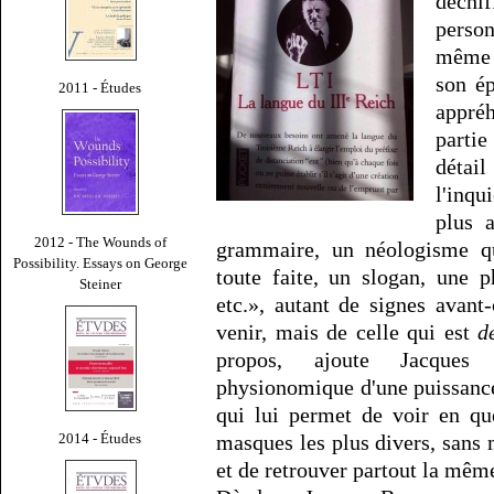
déchi
perso
même 
son ép
2011 - Études
appréh
partie
détai
l'inqu
plus 
2012 - The Wounds of
grammaire, un néologisme qu
Possibility. Essays on George
toute faite, un slogan, une p
Steiner
etc.», autant de signes avant
venir, mais de celle qui est
d
propos, ajoute Jacques 
physionomique d'une puissance
qui lui permet de voir en qu
2014 - Études
masques les plus divers, sans 
et de retrouver partout la même