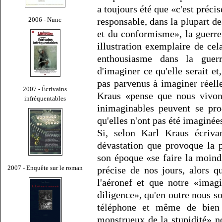
a toujours été que «c'est préc
2006 - Nunc
responsable, dans la plupart de
et du conformisme», la guerre
illustration exemplaire de cel
enthousiasme dans la guerr
d'imaginer ce qu'elle serait et
pas parvenus à imaginer réelle
2007 - Écrivains
Kraus «pense que nous vivon
infréquentables
inimaginables peuvent se pro
qu'elles n'ont pas été imaginées
Si, selon Karl Kraus écriva
dévastation que provoque la 
son époque «se faire la moind
2007 - Enquête sur le roman
précise de nos jours, alors 
l'aéronef et que notre «imag
diligence», qu'en outre nous 
téléphone et même de bien 
monstrueux de la stupidité» n