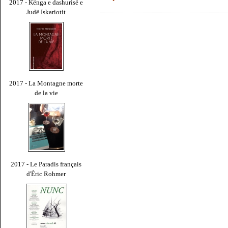
2017 - Kënga e dashurisë e
Judë Iskariotit
2017 - La Montagne morte
de la vie
2017 - Le Paradis français
d'Éric Rohmer