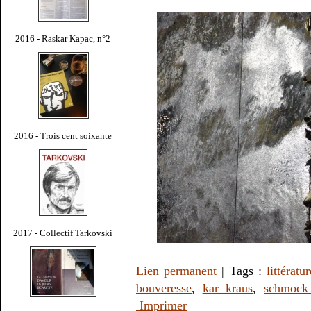
2016 - Raskar Kapac, n°2
2016 - Trois cent soixante
2017 - Collectif Tarkovski
Lien permanent
| Tags :
littératur
bouveresse
,
kar kraus
,
schmock
Imprimer