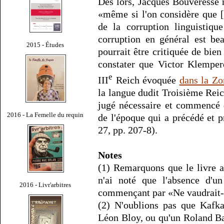
Dès lors, Jacques Bouveresse 
«même si l'on considère que [
de la corruption linguistiq
corruption en général est bea
2015 - Études
pourrait être critiquée de bi
constater que Victor Klemper
e
III
Reich évoquée
dans la Zo
la langue dudit Troisième Reic
jugé nécessaire et commencé 
2016 - La Femelle du requin
de l'époque qui a précédé et 
27, pp. 207-8).
Notes
(1) Remarquons que le livre a
n'ai noté que l'absence d'un
2016 - Livr'arbitres
commençant par «Ne vaudrait-il
(2) N'oublions pas que Kafka
Léon Bloy, ou qu'un Roland Ba