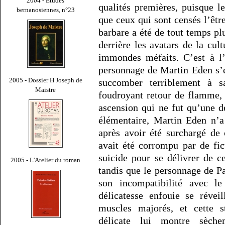
2004 - Études
qualités premières, puisque l
bernanosiennes, n°23
que ceux qui sont censés l’êtr
barbare a été de tout temps p
derrière les avatars de la cu
immondes méfaits. C’est à l’
personnage de Martin Eden s’e
2005 - Dossier H Joseph de
succomber terriblement à s
Maistre
foudroyant retour de flamme, 
ascension qui ne fut qu’une 
élémentaire, Martin Eden n’a 
après avoir été surchargé de
avait été corrompu par de fic
suicide pour se délivrer de 
2005 - L'Atelier du roman
tandis que le personnage de P
son incompatibilité avec 
délicatesse enfouie se révei
muscles majorés, et cette st
délicate lui montre sèch