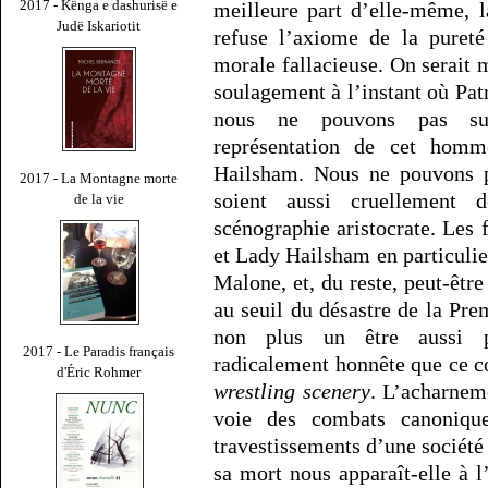
2017 - Kënga e dashurisë e
meilleure part d’elle-même, 
Judë Iskariotit
refuse l’axiome de la pureté
morale fallacieuse. On serait 
soulagement à l’instant où Pa
nous ne pouvons pas sup
représentation de cet hom
Hailsham. Nous ne pouvons pa
2017 - La Montagne morte
soient aussi cruellement 
de la vie
scénographie aristocrate. Les f
et Lady Hailsham en particulie
Malone, et, du reste, peut-êtr
au seuil du désastre de la Pr
non plus un être aussi p
2017 - Le Paradis français
radicalement honnête que ce 
d'Éric Rohmer
wrestling scenery
. L’acharnem
voie des combats canonique
travestissements d’une sociét
sa mort nous apparaît-elle à 