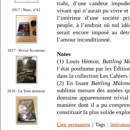
trahi, d’une candeur impud
vivant qui n’aurait pu vivre et
2017 - Nunc, n°41
l’intérieur d’une société pr
peuple, à l’endroit où nul id
serait encore imposé au détr
l’amour inconditionné.
2017 - Revue Accattone
Notes
(1) Louis Hémon,
Battling M
l’état posthume par les Éditio
dans la collection Les Cahier
(2) En lisant
Battling Malon
sublime mesure des années q
2018 - La Terre demeure
domaine apparemment trivial 
manière dont il a pu comprendr
constituait la plus solide expl
Lien permanent
| Tags :
littératur