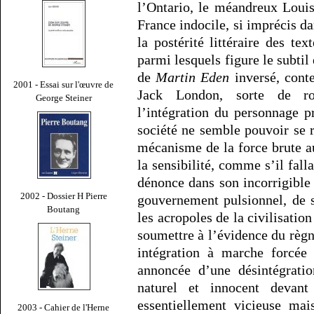
l’Ontario, le méandreux Loui
France indocile, si imprécis dan
la postérité littéraire des te
parmi lesquels figure le subtil
de
Martin Eden
inversé, cont
2001 - Essai sur l'œuvre de
Jack London, sorte de ro
George Steiner
l’intégration du personnage p
société ne semble pouvoir se r
mécanisme de la force brute a
la sensibilité, comme s’il fall
dénonce dans son incorrigible 
2002 - Dossier H Pierre
gouvernement pulsionnel, de s
Boutang
les acropoles de la civilisatio
soumettre à l’évidence du règn
intégration à marche forcée 
annoncée d’une désintégratio
naturel et innocent devant 
essentiellement vicieuse mai
2003 - Cahier de l'Herne