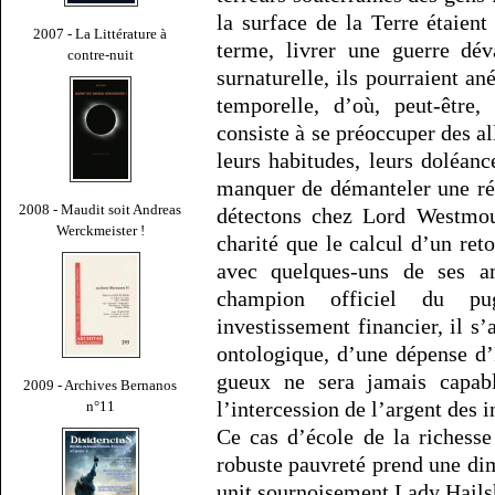
la surface de la Terre étaient
2007 - La Littérature à
terme, livrer une guerre déva
contre-nuit
surnaturelle, ils pourraient an
temporelle, d’où, peut-être,
consiste à se préoccuper des al
leurs habitudes, leurs doléanc
manquer de démanteler une rév
2008 - Maudit soit Andreas
détectons chez Lord Westmoun
Werckmeister !
charité que le calcul d’un ret
avec quelques-uns de ses a
champion officiel du pu
investissement financier, il s
ontologique, d’une dépense d’
gueux ne sera jamais capab
2009 - Archives Bernanos
l’intercession de l’argent des i
n°11
Ce cas d’école de la richesse 
robuste pauvreté prend une dim
unit sournoisement Lady Hail