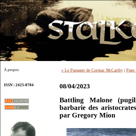
À propos
« Le Passager de Cormac McCarthy
|
Page 
08/04/2023
ISSN : 2425-8784
Battling Malone (pugi
barbarie des aristocrates
par Gregory Mion