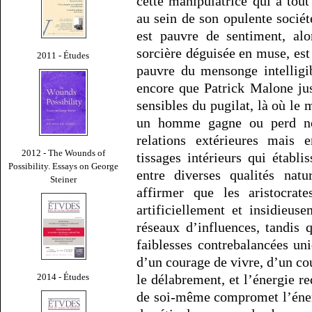
cette manipulatrice qui a tout
au sein de son opulente société
est pauvre de sentiment, alo
sorcière déguisée en muse, est 
2011 - Études
pauvre du mensonge intelligi
encore que Patrick Malone just
sensibles du pugilat, là où le 
un homme gagne ou perd no
relations extérieures mais 
2012 - The Wounds of
tissages intérieurs qui établi
Possibility. Essays on George
entre diverses qualités natu
Steiner
affirmer que les aristocra
artificiellement et insidieuse
réseaux d’influences, tandis q
faiblesses contrebalancées u
d’un courage de vivre, d’un co
2014 - Études
le délabrement, et l’énergie r
de soi-même compromet l’énerg