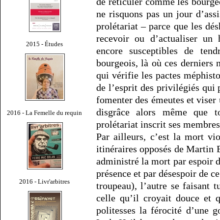
de réticuler comme les bourgeo
ne risquons pas un jour d’ass
prolétariat – parce que les dés
recevoir ou d’actualiser un 
2015 - Études
encore susceptibles de tend
bourgeois, là où ces derniers
qui vérifie les pactes méphist
de l’esprit des privilégiés qui
fomenter des émeutes et viser 
disgrâce alors même que t
2016 - La Femelle du requin
prolétariat inscrit ses membre
Par ailleurs, c’est la mort vi
itinéraires opposés de Martin 
administré la mort par espoir d
présence et par désespoir de ce
2016 - Livr'arbitres
troupeau), l’autre se faisant 
celle qu’il croyait douce et 
politesses la férocité d’une g