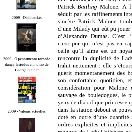
Patrick
Battling
Malone. À l’
séduit par les raffinements int
2009 - Disidencias
sincère Patrick Malone tom
d’une Milady qui eût pu jouer
d’Alexandre Dumas. C’est l’
cœur pur qui n’est pas en ca
celle qu’il aime est un noya
rencontre la duplicité de La
2009 - O pensamento tornado
dança. Estudos em torno de
trahit nettement : elle s’étour
George Steiner
guérit momentanément des hom
son confortable quotidien, e
considération pour Malone 
sauvage de bouledogues, le p
yeux de diabolique princesse 
dans la station debout et pouv
2009 - Valeurs actuelles
doté en outre d’une quantité 
ordres explicites et implicit
rapports de Lady Hailsham ave