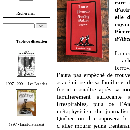
rare 
d’attr
Rechercher
elle 
royau
Pier
d’Abé
Table de dissection
La co
– ach
ferro
l’aura pas empêché de trouve
académique de sa famille et d
1997 - 2001 - Les Brandes
feront connaître après sa mo
familièrement suffocante
irrespirables, puis de l’An
métaphysicien du journalis
Québec où il composera l
1997 - Immédiatement
d’aller mourir jeune trentena