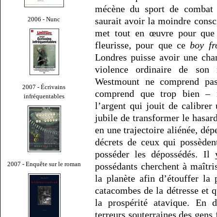
mécène du sport de combat
2006 - Nunc
saurait avoir la moindre consc
met tout en œuvre pour que 
fleurisse, pour que ce
boy fr
Londres puisse avoir une cha
violence ordinaire de son 
Westmount ne comprend pas
2007 - Écrivains
comprend que trop bien – r
infréquentables
l’argent qui jouit de calibrer
jubile de transformer le hasard
en une trajectoire aliénée, dé
décrets de ceux qui possèden
posséder les dépossédés. Il
2007 - Enquête sur le roman
possédants cherchent à maîtris
la planète afin d’étouffer la 
catacombes de la détresse et 
la prospérité atavique. En 
terreurs souterraines des gens 