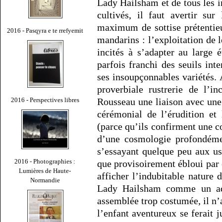
Lady Hailsham et de tous les 
cultivés, il faut avertir su
maximum de sottise prétentieus
2016 - Pasqyra e te rrefyemit
mandarins : l’exploitation de l
incités à s’adapter au large 
parfois franchi des seuils int
ses insoupçonnables variétés. 
proverbiale rustrerie de l’i
2016 - Perspectives libres
Rousseau une liaison avec une 
cérémonial de l’érudition et
(parce qu’ils confirment une c
d’une cosmologie profondéme
s’essayant quelque peu aux us 
2016 - Photographies :
que provisoirement ébloui par c
Lumières de Haute-
afficher l’indubitable nature 
Normandie
Lady Hailsham comme un ad
assemblée trop costumée, il n
l’enfant aventureux se ferait j