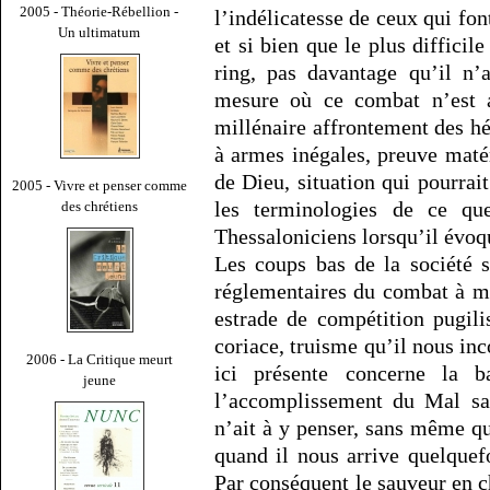
2005 - Théorie-Rébellion -
l’indélicatesse de ceux qui fon
Un ultimatum
et si bien que le plus diffici
ring, pas davantage qu’il n’
mesure où ce combat n’est au
millénaire affrontement des hé
à armes inégales, preuve matér
de Dieu, situation qui pourra
2005 - Vivre et penser comme
les terminologies de ce qu
des chrétiens
Thessaloniciens lorsqu’il évo
Les coups bas de la société 
réglementaires du combat à ma
estrade de compétition pugilis
coriace, truisme qu’il nous in
2006 - La Critique meurt
ici présente concerne la b
jeune
l’accomplissement du Mal sa
n’ait à y penser, sans même 
quand il nous arrive quelquef
Par conséquent le sauveur en 