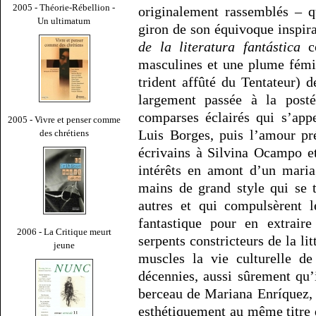
2005 - Théorie-Rébellion -
originalement rassemblés – q
Un ultimatum
giron de son équivoque inspirat
de la literatura fantástica
co
masculines et une plume fémin
trident affûté du Tentateur) d
largement passée à la postér
comparses éclairés qui s’app
2005 - Vivre et penser comme
Luis Borges, puis l’amour pr
des chrétiens
écrivains à Silvina Ocampo e
intérêts en amont d’un maria
mains de grand style qui se t
autres et qui compulsèrent l
fantastique pour en extraire
2006 - La Critique meurt
serpents constricteurs de la lit
jeune
muscles la vie culturelle d
décennies, aussi sûrement qu’i
berceau de Mariana Enríquez, 
esthétiquement au même titre 