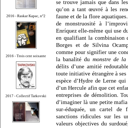
se trouve jamais que dans le
qu’on a tant œuvré à les ren
faune et de la flore aquatiques
2016 - Raskar Kapac, n°2
de monstruosité à l’improv
Enríquez elle-même qui use du
en qualifiant la combinaison
Borges et de Silvina Ocamp
comme pour signifier une conc
2016 - Trois cent soixante
la banalité du
monstre de la 
délits d’une amitié redoutabl
toute initiative étrangère à s
espèce d’Hydre de Lerne qui n
d’un Hercule afin que cet enfa
entreprises de démolition. Tou
2017 - Collectif Tarkovski
d’imaginer là une petite mafia
sur-éduquée, un cartel de 
sanctions ridicules sur les u
valeurs objectives du surdoué,