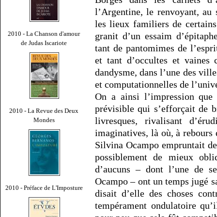
l’Argentine, le renvoyant, au 
les lieux familiers de certain
2010 - La Chanson d'amour
granit d’un essaim d’épitaphe
de Judas Iscariote
tant de pantomimes de l’esprit
et tant d’occultes et vaines 
dandysme, dans l’une des ville
et computationnelles de l’univ
On a ainsi l’impression que 
prévisible qui s’efforçait de b
2010 - La Revue des Deux
livresques, rivalisant d’éru
Mondes
imaginatives, là où, à rebours 
Silvina Ocampo empruntait des
possiblement de mieux obliq
d’aucuns – dont l’une de se
Ocampo – ont un temps jugé sa
2010 - Préface de L'Imposture
disait d’elle des choses cont
tempérament ondulatoire qu’il