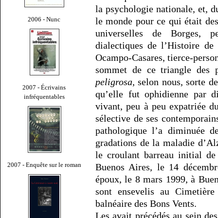
la psychologie nationale, et, 
2006 - Nunc
le monde pour ce qui était de
universelles de Borges, p
dialectiques de l’Histoire de
Ocampo-Casares, tierce-person
sommet de ce triangle des p
peligrosa
, selon nous, sorte d
2007 - Écrivains
qu’elle fut ophidienne par di
infréquentables
vivant, peu à peu expatriée d
sélective de ses contemporain
pathologique l’a diminuée de
gradations de la maladie d’Alz
le croulant barreau initial d
2007 - Enquête sur le roman
Buenos Aires, le 14 décembr
époux, le 8 mars 1999, à Buen
sont ensevelis au Cimetière
balnéaire des Bons Vents.
Les avait précédés au sein des