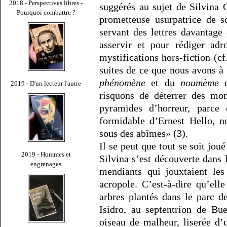
2018 - Perspectives libres -
suggérés au sujet de Silvina
Pourquoi combattre ?
prometteuse usurpatrice de s
servant des lettres davantage
asservir et pour rédiger adr
mystifications hors-fiction (c
suites de ce que nous avons à 
phénomène
et du
noumème
d
2019 - D'un lecteur l'autre
risquons de déterrer des mom
pyramides d’horreur, parce
formidable d’Ernest Hello, n
sous des abîmes» (3).
Il se peut que tout se soit jou
2019 - Hommes et
Silvina s’est découverte dans l
engrenages
mendiants qui jouxtaient le
acropole. C’est-à-dire qu’ell
arbres plantés dans le parc d
Isidro, au septentrion de Bu
oiseau de malheur, liserée d’u