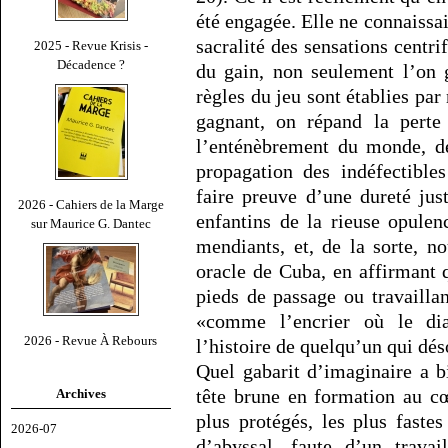
été engagée. Elle ne connaissait
sacralité des sensations centri
2025 - Revue Krisis -
Décadence ?
du gain, non seulement l’on 
règles du jeu sont établies par
gagnant, on répand la perte
l’enténèbrement du monde, de
propagation des indéfectible
faire preuve d’une dureté jus
2026 - Cahiers de la Marge
enfantins de la rieuse opule
sur Maurice G. Dantec
mendiants, et, de la sorte, n
oracle de Cuba, en affirmant
pieds de passage ou travailla
«comme l’encrier où le di
2026 - Revue À Rebours
l’histoire de quelqu’un qui dés
Quel gabarit d’imaginaire a bi
tête brune en formation au cœ
Archives
plus protégés, les plus faste
2026-07
d’abyssal, faute d’un travai