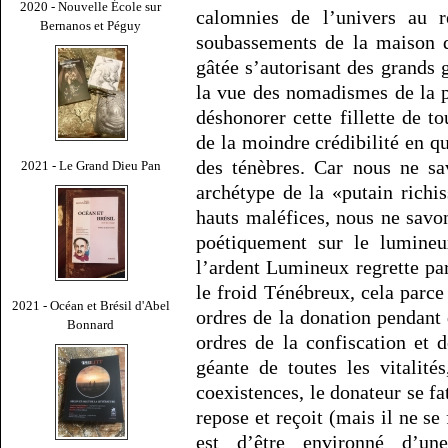
2020 - Nouvelle École sur
calomnies de l’univers au 
Bernanos et Péguy
soubassements de la maison d
gâtée s’autorisant des grands g
la vue des nomadismes de la 
déshonorer cette fillette de t
de la moindre crédibilité en qu
des ténèbres. Car nous ne sa
2021 - Le Grand Dieu Pan
archétype de la «putain rich
hauts maléfices, nous ne savo
poétiquement sur le lumineu
l’ardent Lumineux regrette pa
le froid Ténébreux, cela parc
2021 - Océan et Brésil d'Abel
ordres de la donation pendant
Bonnard
ordres de la confiscation et d
géante de toutes les vitalit
coexistences, le donateur se fa
repose et reçoit (mais il ne se
est d’être environné d’un