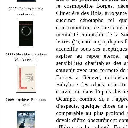
le cosmopolite Borges, déc
2007 - La Littérature à
Cimetière des Rois, arrogante 
contre-nuit
succinct cénotaphe tel q
confirmant tout ce que ce derni
mentalité comptable de la Sui
lettres (2), nation qui, depuis
accueillir sous ses aseptique
2008 - Maudit soit Andreas
aspirer au repos éternel a
Werckmeister !
sensibilités charitables des 
soutenir avec une fermeté de 
Borges à Genève, nonobstan
Babylone des Alpes, constitu
conviction dans l’épais dossie
Ocampo, comme si, à l’approc
2009 - Archives Bernanos
d’aspects, quelque chose de 
n°11
comparable au plus profond 
devait d’être obscurément con
affaires de la volonté. En d’