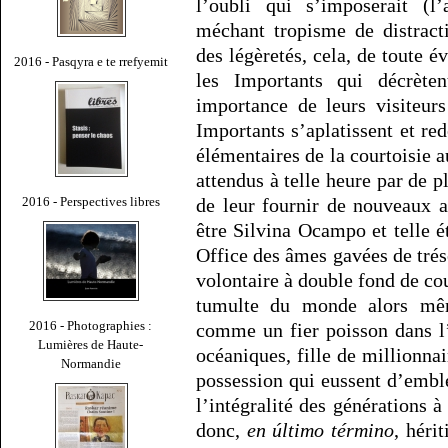
l’oubli qui s’imposerait (l
méchant tropisme de distract
des légèretés, cela, de toute 
2016 - Pasqyra e te rrefyemit
les Importants qui décrète
importance de leurs visiteur
Importants s’aplatissent et r
élémentaires de la courtoisie au
attendus à telle heure par de 
2016 - Perspectives libres
de leur fournir de nouveaux a
être Silvina Ocampo et telle é
Office des âmes gavées de trés
volontaire à double fond de cou
tumulte du monde alors même
2016 - Photographies :
comme un fier poisson dans l
Lumières de Haute-
océaniques, fille de millionnai
Normandie
possession qui eussent d’emb
l’intégralité des générations à
donc,
en último término
, héri