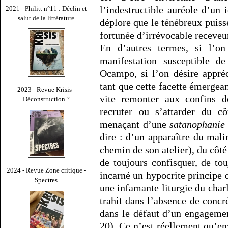
l’indestructible auréole d’u
2021 - Philitt n°11 : Déclin et
salut de la littérature
déplore que le ténébreux puiss
fortunée d’irrévocable receveu
En d’autres termes, si l’on
manifestation susceptible d
Ocampo, si l’on désire appré
tant que cette facette émergean
2023 - Revue Krisis -
vite remonter aux confins 
Déconstruction ?
recruter ou s’attarder du cô
menaçant d’une
satanophanie
dire : d’un apparaître du mali
chemin de son atelier), du côté
de toujours confisquer, de tou
2024 - Revue Zone critique -
incarné un hypocrite principe 
Spectres
une infamante liturgie du charl
trahit dans l’absence de concr
dans le défaut d’un engagement
20). Ce n’est réellement qu’