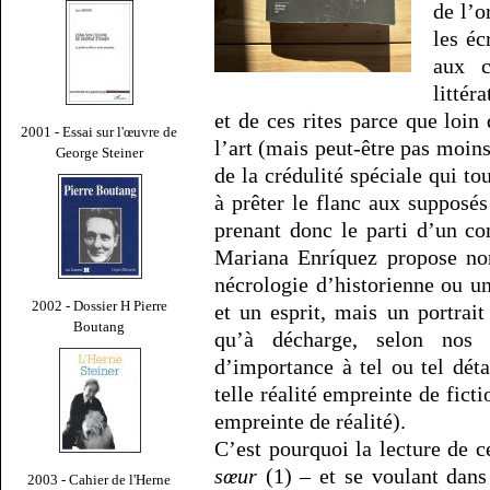
de l’o
les éc
aux c
littér
et de ces rites parce que loin
2001 - Essai sur l'œuvre de
l’art (mais peut-être pas moin
George Steiner
de la crédulité spéciale qui t
à prêter le flanc aux supposés 
prenant donc le parti d’un co
Mariana Enríquez propose non
nécrologie d’historienne ou u
2002 - Dossier H Pierre
et un esprit, mais un portrait
Boutang
qu’à décharge, selon nos
d’importance à tel ou tel déta
telle réalité empreinte de ficti
empreinte de réalité).
C’est pourquoi la lecture de c
sœur
(1) – et se voulant dans
2003 - Cahier de l'Herne