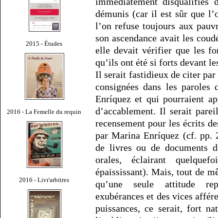
immédiatement disqualifiés de
démunis (car il est sûr que l
l’on refuse toujours aux pauv
son ascendance avait les coud
2015 - Études
elle devait vérifier que les fo
qu’ils ont été si forts devant le
Il serait fastidieux de citer p
consignées dans les paroles 
Enríquez et qui pourraient ap
d’accablement. Il serait pare
2016 - La Femelle du requin
recensement pour les écrits de
par Marina Enríquez (cf. pp. 2
de livres ou de documents di
orales, éclairant quelque
épaississant). Mais, tout de mê
2016 - Livr'arbitres
qu’une seule attitude rep
exubérances et des vices affére
puissances, ce serait, fort n