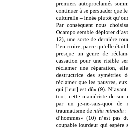
premiers autoproclamés somme
continuer à se persuader que le
culturelle – innée plutôt qu’o
Par conséquent nous choisiss
Ocampo semble déplorer d’avoi
12), une sorte de dernière roue
l’en croire, parce qu’elle était
presque un genre de réclama
cassation pour une risible se
réclamer une réparation, ell
destructrice des symétries 
réclamer que les pauvres, eu
qui [leur] est dû» (9). N’ayan
tout, cette maniériste de son
par un je-ne-sais-quoi de 
traumatisme de
niña mimada
:
d’hommes» (10) n’est pas du
coupable lourdeur qui espère