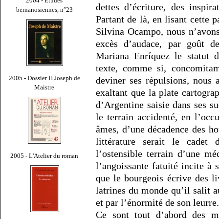
2004 - Études
dettes d’écriture, des inspir
bernanosiennes, n°23
Partant de là, en lisant cette 
Silvina Ocampo, nous n’avons
excès d’audace, par goût de
Mariana Enríquez le statut d
texte, comme si, concomitamm
2005 - Dossier H Joseph de
deviner ses répulsions, nous
Maistre
exaltant que la plate cartogra
d’Argentine saisie dans ses su
le terrain accidenté, en l’oc
âmes, d’une décadence des ho
littérature serait le cade
l’ostensible terrain d’une m
2005 - L'Atelier du roman
l’angoissante fatuité incite à
que le bourgeois écrive des li
latrines du monde qu’il salit a
et par l’énormité de son leurre.
Ce sont tout d’abord des mo