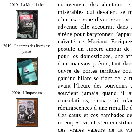
mouvement des alentours et 
2019 - La Mort du fer
misérables qui devaient se ma
d’un exotisme divertissant vo
advenue elle accourait dans 
sirène pour barytonner l’appar
naïveté de Mariana Enríquez
2019 - Le temps des livres est
postule un sincère amour de
passé
pour les domestiques, une af
d’un mauvais poème, tant dans
ouvre de portes terribles po
gamine hilare se riant de la t
avant l’heure des souvenirs
souvient jamais quand il s
2020 - L'Impostura
consolations, ceux qui n’
réminiscences d’une rimaille
Ces sauts et ces gambades de
intempestive et s’en constitu
des vraies valeurs de la v