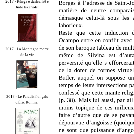
2017 - Kënga e dashurisë e
Borges à l’adresse de Saint-Jo
Judë Iskariotit
matière de neutre comparais
démasque celui-là sous les a
laborieux.
Reste que cette induction d’
Ocampo entre en conflit avec 
de son baroque tableau de multi
2017 - La Montagne morte
même de Silvina est d’auta
de la vie
perversité qu’elle s’efforcera
de la doter de formes virtuel
Butler, auquel on suppose un
temps de leurs intersections p
confessé que cette mante relig
2017 - Le Paradis français
(p. 38). Mais lui aussi, par ai
d'Éric Rohmer
moins topique de ces milieux
faire d’autre que de se pavan
dépourvue d’angoisse (quoique
ne sont que puissance d’ango