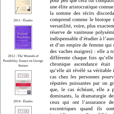
pour peu que cela fût compati
une élite aristocratique connue
la somme des récits discordan
comprend comme le biotope i
2011 - Études
versatilité, voire, plus exact
réserve de vaniteuse polysémi
indispensable d’étudier à l’aun
et d’un empire de femme qui 
des vaches maigres) : elle a t
2012 - The Wounds of
différente chaque fois qu’elle
Possibility. Essays on George
chronique ascendance était 
Steiner
qu’elle ait révélé sa véritabl
cas chez les personnes pourv
réputées puissantes par un g
que, le cas échéant, elle a 
dominants, la dramaturgie de
2014 - Études
ceux qui ont l’assurance d
excentriques quand ils sont