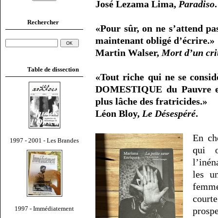
José Lezama Lima,
Paradiso
.
Rechercher
«Pour sûr, on ne s’attend pa
maintenant obligé d’écrire.»
Martin Walser,
Mort d’un cri
Table de dissection
«Tout riche qui ne se cons
DOMESTIQUE du Pauvre est 
plus lâche des fratricides.»
Léon Bloy,
Le Désespéré
.
En ch
1997 - 2001 - Les Brandes
qui 
l’iné
les u
femme 
court
1997 - Immédiatement
prosp