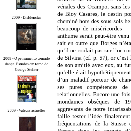
vénales des Ocampo, sans les 
de Bioy Casares, le destin p
2009 - Disidencias
cheminé hors des sous-sols helv
beaucoup de miséricordes – e
anthume serait peut-être venu
sait en outre que Borges n’éta
qu’il ne roulait pas sur l’or c
de Silvina (cf. p. 57), or c’es
2009 - O pensamento tornado
dança. Estudos em torno de
de son amitié avec eux, au fur 
George Steiner
qu’elle était hypothétiquement
d’un maladif porteur de chan
ses pures compétences de 
relationnelles. Encore une foi
mondaines obsèques de 198
aggravants de notre intarissab
2009 - Valeurs actuelles
faille tester l’idée finalemen
fréquentations de la Suisse 
Borges dans les carnets d’