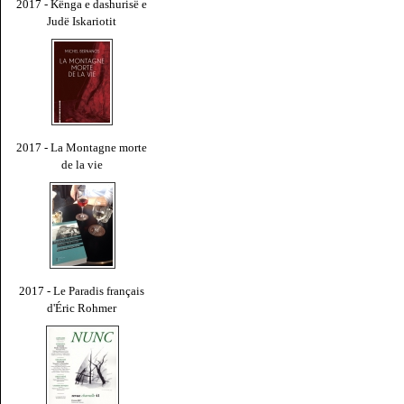
2017 - Kënga e dashurisë e
Judë Iskariotit
2017 - La Montagne morte
de la vie
2017 - Le Paradis français
d'Éric Rohmer