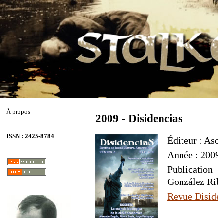
À propos
2009 - Disidencias
ISSN : 2425-8784
Éditeur : As
Année : 200
Publicatio
González Ri
Revue Disid