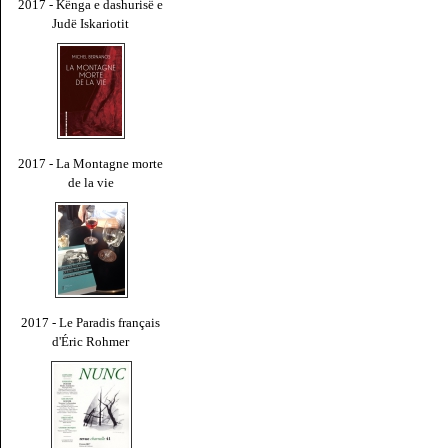
2017 - Kënga e dashurisë e
Judë Iskariotit
2017 - La Montagne morte
de la vie
2017 - Le Paradis français
d'Éric Rohmer