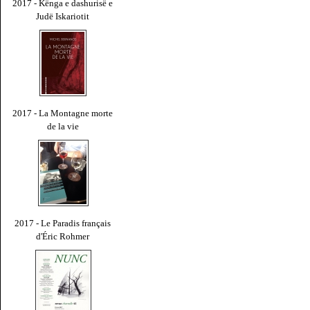
2017 - Kënga e dashurisë e
Judë Iskariotit
2017 - La Montagne morte
de la vie
2017 - Le Paradis français
d'Éric Rohmer