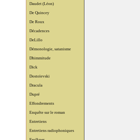
Daudet (Léon)
De Quincey
De Roux
Décadences
DeLillo
Démonologie, satanisme
Dhimmitude
Dick
Dostoïevski
Dracula
Dupré
Effondrements
Enquête sur le roman
Entretiens
Entretiens radiophoniques
Faulkner