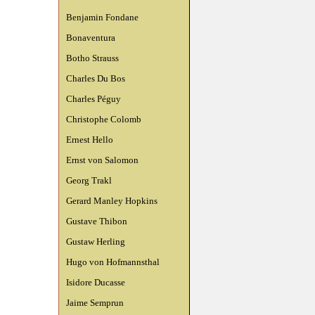
Benjamin Fondane
Bonaventura
Botho Strauss
Charles Du Bos
Charles Péguy
Christophe Colomb
Ernest Hello
Ernst von Salomon
Georg Trakl
Gerard Manley Hopkins
Gustave Thibon
Gustaw Herling
Hugo von Hofmannsthal
Isidore Ducasse
Jaime Semprun