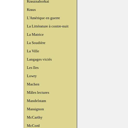
Krasznahorkai
Kraus
L'Amérique en guerre
La Littérature à contre-nuit
La Matrice
La Soudière
La Ville
Langages viciés
Les îles
Lowry
Machen
Mâles lectures
Mandelstam
Massignon
McCarthy
McCord