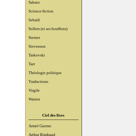
Sabato
Science-fiction
Sebald
Sollers (et ses bouffons)
Steiner
Stevenson
Tarkovski
Tarr
Théologie politique
Traductions
Virgile
Warren
Ciel des fixes
Armel Guerne
Arthur Rimbaud