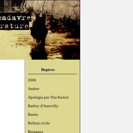
Repères
2666
Anders
Apologia pro Vita Kurtzii
Barbey d'Aurevilly
Barrès
Bellum civile
Bernanos