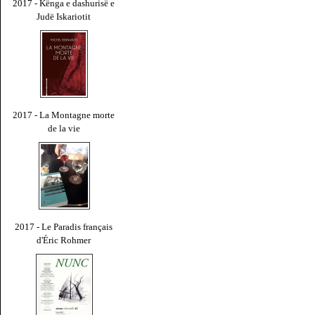
2017 - Kënga e dashurisë e
Judë Iskariotit
2017 - La Montagne morte
de la vie
2017 - Le Paradis français
d'Éric Rohmer