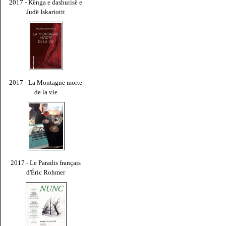
2017 - Kënga e dashurisë e
Judë Iskariotit
2017 - La Montagne morte
de la vie
2017 - Le Paradis français
d'Éric Rohmer