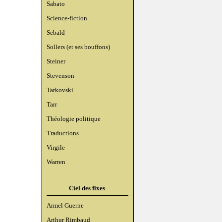
Sabato
Science-fiction
Sebald
Sollers (et ses bouffons)
Steiner
Stevenson
Tarkovski
Tarr
Théologie politique
Traductions
Virgile
Warren
Ciel des fixes
Armel Guerne
Arthur Rimbaud