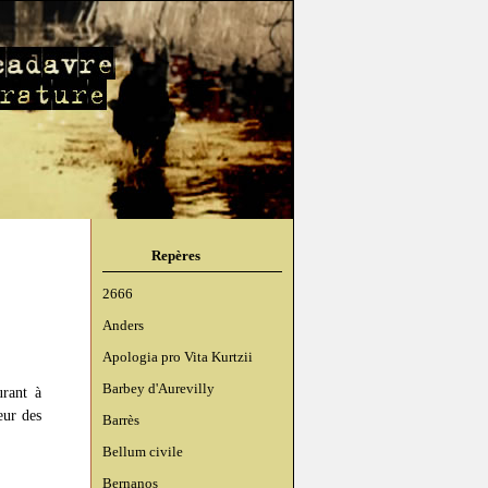
Repères
2666
Anders
Apologia pro Vita Kurtzii
Barbey d'Aurevilly
urant à
œur des
Barrès
Bellum civile
Bernanos