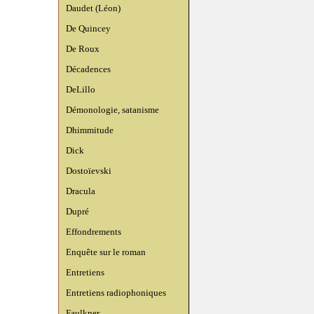
Daudet (Léon)
De Quincey
De Roux
Décadences
DeLillo
Démonologie, satanisme
Dhimmitude
Dick
Dostoïevski
Dracula
Dupré
Effondrements
Enquête sur le roman
Entretiens
Entretiens radiophoniques
Faulkner