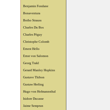
Benjamin Fondane
Bonaventura
Botho Strauss
Charles Du Bos
Charles Péguy
Christophe Colomb
Ernest Hello
Ernst von Salomon
Georg Trakl
Gerard Manley Hopkins
Gustave Thibon
Gustaw Herling
Hugo von Hofmannsthal
Isidore Ducasse
Jaime Semprun