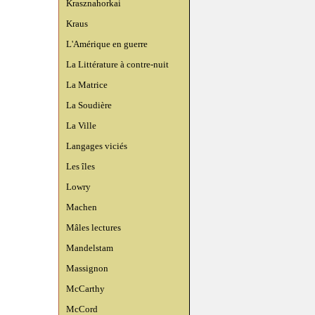
Krasznahorkai
Kraus
L'Amérique en guerre
La Littérature à contre-nuit
La Matrice
La Soudière
La Ville
Langages viciés
Les îles
Lowry
Machen
Mâles lectures
Mandelstam
Massignon
McCarthy
McCord