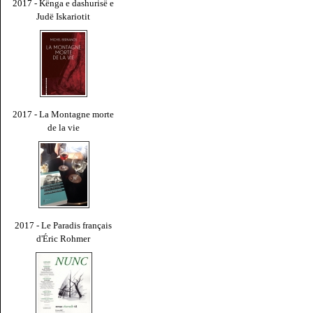
2017 - Kënga e dashurisë e
Judë Iskariotit
2017 - La Montagne morte
de la vie
2017 - Le Paradis français
d'Éric Rohmer