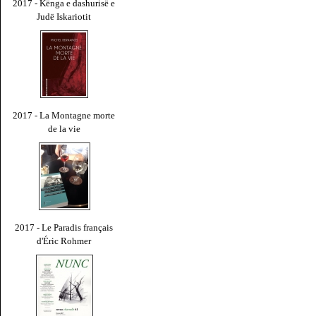
2017 - Kënga e dashurisë e
Judë Iskariotit
2017 - La Montagne morte
de la vie
2017 - Le Paradis français
d'Éric Rohmer