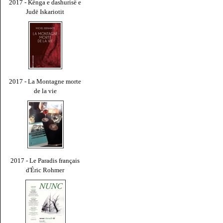
2017 - Kënga e dashurisë e
Judë Iskariotit
2017 - La Montagne morte
de la vie
2017 - Le Paradis français
d'Éric Rohmer