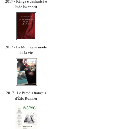
2017 - Kënga e dashurisë e
Judë Iskariotit
2017 - La Montagne morte
de la vie
2017 - Le Paradis français
d'Éric Rohmer