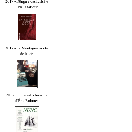
2017 - Kënga e dashurisë e
Judë Iskariotit
2017 - La Montagne morte
de la vie
2017 - Le Paradis français
d'Éric Rohmer