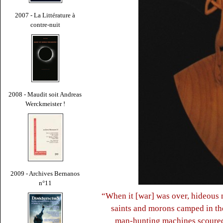
2007 - La Littérature à
contre-nuit
2008 - Maudit soit Andreas
Werckmeister !
2009 - Archives Bernanos
n°11
“When it [war] was over, hideous 
saints and morons camped in th
man-hunting machines scoured 