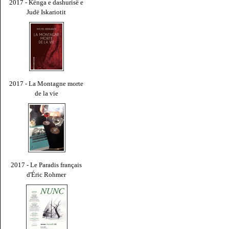
2017 - Kënga e dashurisë e
Judë Iskariotit
2017 - La Montagne morte
de la vie
2017 - Le Paradis français
d'Éric Rohmer