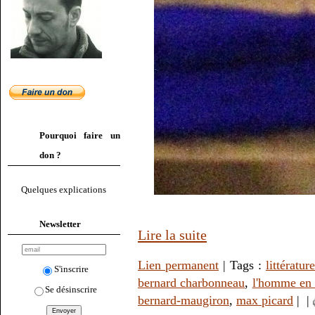
Pourquoi faire un
don ?
Quelques explications
Newsletter
Lire la suite
Lien permanent
| Tags :
littérature
S'inscrire
bernard charbonneau
,
l'homme en 
Se désinscrire
bernard-maugiron
,
max picard
|
|