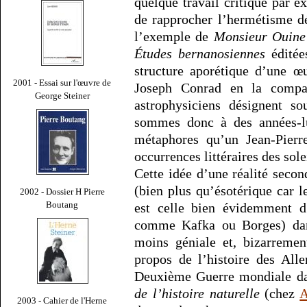
quelque travail critique par ex
de rapprocher l’hermétisme d
l’exemple de
Monsieur Ouine
Études bernanosiennes
éditée
structure aporétique d’une œ
2001 - Essai sur l'œuvre de
Joseph Conrad en la compar
George Steiner
astrophysiciens désignent so
sommes donc à des années-lu
métaphores qu’un Jean-Pierr
occurrences littéraires des sol
Cette idée d’une réalité secon
(bien plus qu’ésotérique car le
2002 - Dossier H Pierre
Boutang
est celle bien évidemment d
comme Kafka ou Borges) dans
moins géniale et, bizarreme
propos de l’histoire des All
Deuxième Guerre mondiale d
de l’histoire naturelle
(chez
A
2003 - Cahier de l'Herne