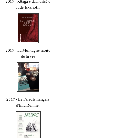
2017 - Kënga e dashurisë e
Judë Iskariotit
2017 - La Montagne morte
de la vie
2017 - Le Paradis français
d'Éric Rohmer