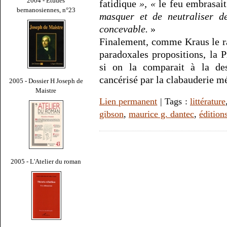
2004 - Études
fatidique
», «
le feu embrasait
bernanosiennes, n°23
masquer et de neutraliser d
concevable.
»
Finalement, comme Kraus le ra
paradoxales propositions, la 
si on la comparait à la des
cancérisé par la clabauderie m
2005 - Dossier H Joseph de
Maistre
Lien permanent
| Tags :
littérature
gibson
,
maurice g. dantec
,
éditions
2005 - L'Atelier du roman