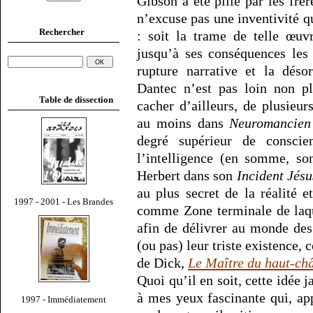
Gibson a été pillé par les frè
n’excuse pas une inventivité qu
Rechercher
: soit la trame de telle œuvr
jusqu’à ses conséquences les
rupture narrative et la désor
Dantec n’est pas loin non pl
Table de dissection
cacher d’ailleurs, de plusieu
au moins dans
Neuromancien
degré supérieur de conscie
l’intelligence (en somme, son
Herbert dans son
Incident Jésu
au plus secret de la réalité 
1997 - 2001 - Les Brandes
comme Zone terminale de laque
afin de délivrer au monde des
(ou pas) leur triste existence,
de Dick,
Le Maître du haut-ch
Quoi qu’il en soit, cette idée
à mes yeux fascinante qui, app
1997 - Immédiatement