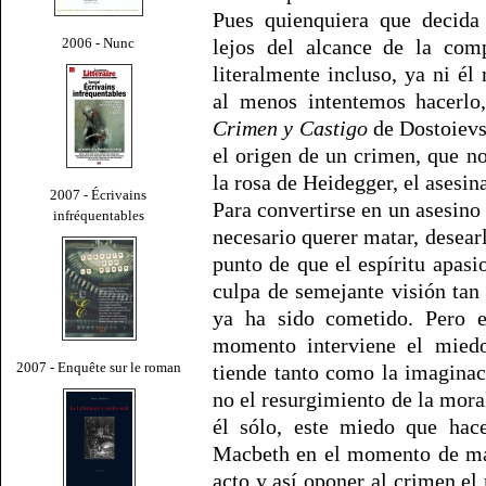
Pues quienquiera que decida
2006 - Nunc
lejos del alcance de la com
literalmente incluso, ya ni 
al menos intentemos hacerlo
Crimen y Castigo
de Dostoiev
el origen de un crimen, que 
la rosa de Heidegger, el asesin
2007 - Écrivains
Para convertirse en un asesino 
infréquentables
necesario querer matar, desearl
punto de que el espíritu apas
culpa de semejante visión tan 
ya ha sido cometido. Pero e
momento interviene el miedo
2007 - Enquête sur le roman
tiende tanto como la imaginac
no el resurgimiento de la mora
él sólo, este miedo que hace
Macbeth en el momento de mat
acto y así oponer al crimen el