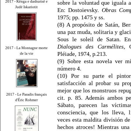
2017 - Kënga e dashurisë e
sobre la voluntad que iguala
Judë Iskariotit
En: Dostoievsky.
Obras Comp
1975; pp. 1475 y ss.
(8) A propósito de Satán, Be
una paz muda, solitaria y glac
Sous le soleil de Satan. 
Dialogues des Carmélites
, 
2017 - La Montagne morte
Pléiade, 1974, p.213.
de la vie
(9) Sobre esta novela ver m
número 4.
(10) Por su parte el pintor
satisfacción al probar su pr
mejor que los monstruos repug
2017 - Le Paradis français
cit. p. 85. Además ambos pe
d'Éric Rohmer
Sábato, parecen las víctima
consciencia, que los lleva, 
veces esta maldita división de
hechos atroces! Mientras una