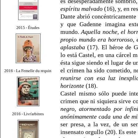
es desesperadamente sombrio,
espíritu malvado
(16), y, en re
Dante abrió concéntricamente
y que Gadenne imagina exte
2015 - Études
mundo.
Aquella noche, el horr
propio mundo era horroroso, e
aplastaba
(17). El héroe de G
lo está Castel, en una cárcel m
ésta sigue siendo el lugar de 
el crimen ha sido cometido, no
2016 - La Femelle du requin
reunirse con esa luz inexpli
horizonte
(18).
Castel mismo sólo puede inten
crimen que ni siquiera sirve 
negro, atormentado por infin
2016 - Livr'arbitres
anónimamente cada una de mis
ser presa, a la vez, de un se
insensato orgullo (20). Es est