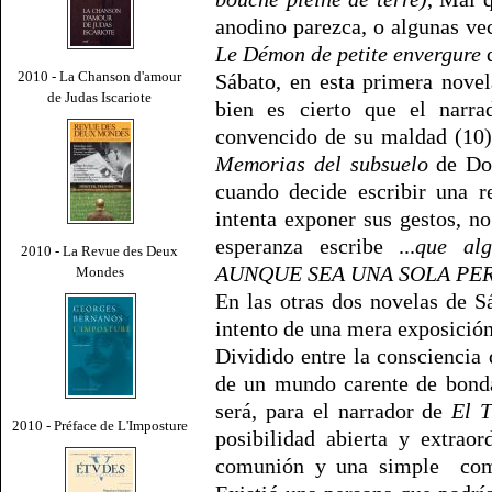
anodino parezca, o algunas v
Le Démon de petite envergure
d
2010 - La Chanson d'amour
Sábato, en esta primera novel
de Judas Iscariote
bien es cierto que el narra
convencido de su maldad (10)
Memorias del subsuelo
de Dos
cuando decide escribir una r
intenta exponer sus gestos, n
esperanza escribe ...
que alg
2010 - La Revue des Deux
AUNQUE SEA UNA SOLA PE
Mondes
En las otras dos novelas de Sá
intento de una mera exposición
Dividido entre la consciencia 
de un mundo carente de bonda
será, para el narrador de
El T
2010 - Préface de L'Imposture
posibilidad abierta y extrao
comunión y una simple
comu