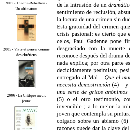
2005 - Théorie-Rébellion -
de la intrusión de un
dramátic
Un ultimatum
sentimiento de reclusión, absur
la locura de una crimen sin dud
Esta gratuidad del crimen quiz
crisis pasional; es cierto que
celos, Paul Gadenne pone fi
desgraciado con la muerte
2005 - Vivre et penser comme
reconoce después del drama del
des chrétiens
nada explica; por otra parte e
decididamente pesimista; pes
entregado al Mal –
Que el mun
necesita demostración
(4) – y
una serie de gritos anónimos 
2006 - La Critique meurt
(5) o el otro testimonio, co
jeune
invencible ; a lo mejor la mi
joven que contempla su pintura 
colgado sobre un abismo (6) 
razones puede dar la clave del