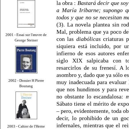
la obra :
Bastará decir que soy
a María Iribarne; supongo qu
todos y que no se necesitan m
(3). La novela plantea sin ro
Mal, problema que ya poco deb
2001 - Essai sur l'œuvre de
con las
diabólicas
criaturas 
George Steiner
siquiera está incluido, por 
infierno de esos autores enfe
siglo XIX salpicaba con to
resarcirlos de su frenesí. A 
asombro y, dado que ya sólo es 
2002 - Dossier H Pierre
muy inadecuada para evaluar 
Boutang
que nos hundimos y para reve
no obstante lo escandalosa:
m
Sábato tiene el mérito de expo
– pero, evidentemente, toda obr
decir, lo prohibido de un go
infernales, mientras que el re
2003 - Cahier de l'Herne