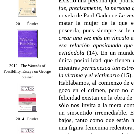
Existió una persona que podría
fue, precisamente, la persona 
novela de Paul Gadenne
Le ven
matar la mujer de la que e
2011 - Études
poseerla, pues siempre se le 
crear una vez más un vínculo en
esa relación apasionada que
evitándola
(14). En un mundo 
única posibilidad que tienen 
2012 - The Wounds of
mientras
permanezca tan estre
Possibility. Essays on George
la víctima y el victimario
(15).
Steiner
Hablábamos, al comienzo de est
gozo en el crimen, pero no c
felicidad existan en la obra de 
sólo nos invita a la mera con
un sinsentido irremediable. 
2014 - Études
bajos, tanto como que están 
una figura femenina redentora.