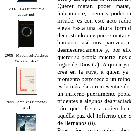
Querer matar, poder matar
2007 - La Littérature à
únicamente, querer y poder 
contre-nuit
invade; es con este acto rad
eleva hasta una altura formi
demostrado que puede matar s
humana, así nos parezca m
desmesuradamente y, por ell
2008 - Maudit soit Andreas
querer su propia muerte, nos 
Werckmeister !
lugar de Dios (7). A quien ya
cree en la suya, a quien ya
momento pertenece a un reino 
es la más clara representación
un infierno puerilmente pobl
tridentes a algunos desgraciad
2009 - Archives Bernanos
frío, que ofrece a quien lo 
n°11
aquélla paz del Infierno que
de Bernanos (8).
Pues bien, para quien abr