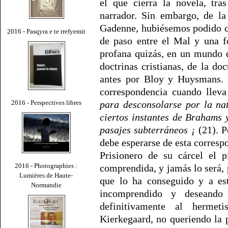
el que cierra la novela, tra
narrador. Sin embargo, de l
Gadenne, hubiésemos podido cr
2016 - Pasqyra e te rrefyemit
de paso entre el Mal y una f
profana quizás, en un mundo 
doctrinas cristianas, de la do
antes por Bloy y Huysmans. 
correspondencia cuando lleva
2016 - Perspectives libres
para desconsolarse por la na
ciertos instantes de Brahams 
pasajes subterráneos ¡
(21). P
debe esperarse de esta corresp
Prisionero de su cárcel el p
2016 - Photographies :
comprendida, y jamás lo será,
Lumières de Haute-
que lo ha conseguido y a est
Normandie
incomprendido y deseando 
definitivamente al herme
Kierkegaard, no queriendo la 