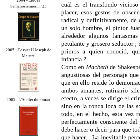
2004 - Études
cuál es el transfondo vicioso
bernanosiennes, n°23
placer, esos gestos de obsce
radical y definitivamente, d
un solo hombre, el pintor Ju
alrededor algunos fantasma
petulante y grosero seductor ;
2005 - Dossier H Joseph de
primos a quien conoció, qu
Maistre
infancia ?
Como en
Macbeth
de Shakespe
angustiosas del personaje que
que en ello reside lo demonia
ambos amantes, rutinario sil
efecto, a veces se dirige el c
2005 - L'Atelier du roman
sino en la ronda loca de las s
todo, en el hecho, esta vez r
perfectamente consciente del
debe hacer o decir para que to
que hacer... La inevitable per