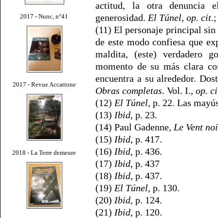
actitud, la otra denuncia e
generosidad.
El Túnel
,
op. cit.
;
2017 - Nunc, n°41
(11) El personaje principal si
de este modo confiesa que exp
maldita, (este) verdadero g
momento de su más clara con
encuentra a su alrededor. Dos
2017 - Revue Accattone
Obras completas
. Vol. I.,
op. ci
(12)
El Túnel
, p. 22. Las mayú
(13)
Ibid
, p. 23.
(14) Paul Gadenne,
Le Vent noi
(15)
Ibid
, p. 417.
(16)
Ibid
, p. 436.
2018 - La Terre demeure
(17)
Ibid
, p. 437
(18)
Ibid
, p. 437.
(19)
El Túnel
, p. 130.
(20)
Ibid
, p. 124.
(21)
Ibid
, p. 120.