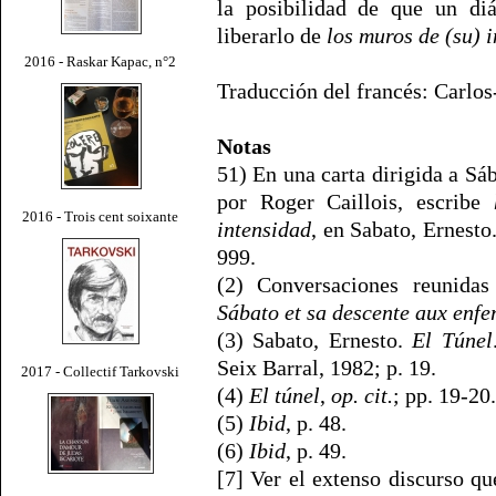
la posibilidad de que un di
liberarlo de
los muros de (su) i
2016 - Raskar Kapac, n°2
Traducción del francés: Carlo
Notas
51) En una carta dirigida a Sá
por Roger Caillois, escribe
2016 - Trois cent soixante
intensidad
, en Sabato, Ernesto
999.
(2) Conversaciones reunida
Sábato et sa descente aux enfe
(3) Sabato, Ernesto.
El Túnel
Seix Barral, 1982; p. 19.
2017 - Collectif Tarkovski
(4)
El túnel
,
op. cit.
; pp. 19-20.
(5)
Ibid
, p. 48.
(6)
Ibid
, p. 49.
[7] Ver el extenso discurso qu