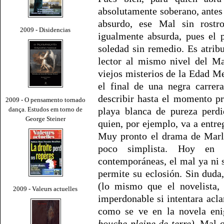
absolutamente soberano, antes
absurdo, ese Mal sin rostr
2009 - Disidencias
igualmente absurda, pues el 
soledad sin remedio. Es atrib
lector al mismo nivel del Ma
viejos misterios de la Edad Me
el final de una negra carrer
describir hasta el momento p
2009 - O pensamento tornado
dança. Estudos em torno de
playa blanca de pureza perdi
George Steiner
quien, por ejemplo, va a entr
Muy pronto el drama de Marlo
poco simplista. Hoy en 
contemporáneas, el mal ya ni s
permite su eclosión. Sin duda,
(lo mismo que el novelista, 
2009 - Valeurs actuelles
imperdonable si intentara aclar
como se ve en la novela en
bouche pleine de terre)
, Mal 