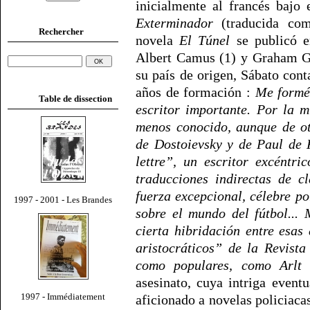
inicialmente al francés bajo 
Exterminador
(traducida com
Rechercher
novela
El Túnel
se publicó e
Albert Camus (1) y Graham Gr
su país de origen, Sábato con
años de formación :
Me formé
Table de dissection
escritor importante. Por la 
menos conocido, aunque de ot
de Dostoievsky y de Paul de 
lettre”, un escritor excéntr
traducciones indirectas de c
fuerza excepcional, célebre po
1997 - 2001 - Les Brandes
sobre el mundo del fútbol... 
cierta hibridación entre esas 
aristocráticos” de la Revista
como populares, como Arlt
asesinato, cuya intriga event
1997 - Immédiatement
aficionado a novelas policiaca