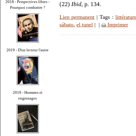
2018 - Perspectives libres -
(22)
Ibid
, p. 134.
Pourquoi combattre ?
Lien permanent
| Tags :
littératur
sábato
,
el tunel
|
|
Imprimer
2019 - D'un lecteur l'autre
2019 - Hommes et
engrenages