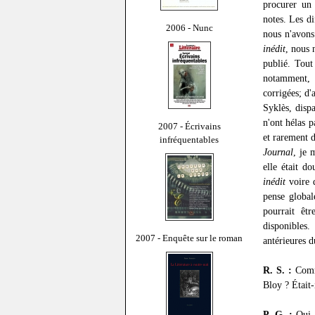
procurer un
notes. Les di
2006 - Nunc
nous n'avons
inédit
, nous 
publié. Tout
notamment, à
corrigées; d'
Syklès, disp
n'ont hélas p
2007 - Écrivains
et rarement d
infréquentables
Journal
, je 
elle était do
inédit
voire d
pense global
pourrait êtr
disponibles.
2007 - Enquête sur le roman
antérieures 
R. S. :
Comm
Bloy ? Était-
P. G. :
Oui, 