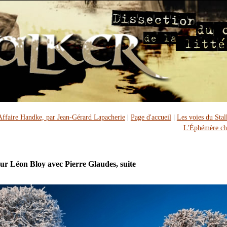
Affaire Handke, par Jean-Gérard Lapacherie
|
Page d'accueil
|
Les voies du Stalk
L'Éphémère ch
sur Léon Bloy avec Pierre Glaudes, suite