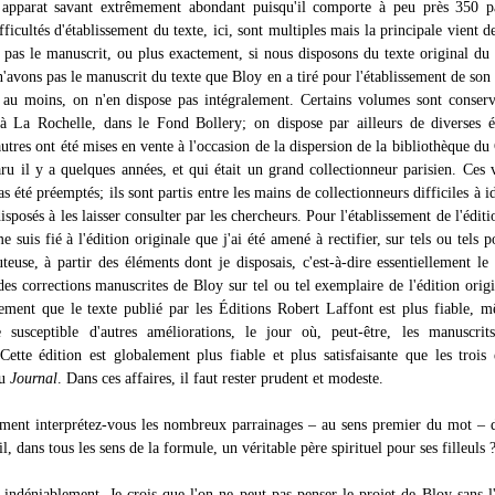
 apparat savant extrêmement abondant puisqu'il comporte à peu près 350 p
fficultés d'établissement du texte, ici, sont multiples mais la principale vient d
 pas le manuscrit, ou plus exactement, si nous disposons du texte original du
n'avons pas le manuscrit du texte que Bloy en a tiré pour l'établissement de son
 au moins, on n'en dispose pas intégralement. Certains volumes sont conserv
 La Rochelle, dans le Fond Bollery; on dispose par ailleurs de diverses é
autres ont été mises en vente à l'occasion de la dispersion de la bibliothèque du
aru il y a quelques années, et qui était un grand collectionneur parisien. Ces
as été préemptés; ils sont partis entre les mains de collectionneurs difficiles à id
isposés à les laisser consulter par les chercheurs. Pour l'établissement de l'éditi
me suis fié à l'édition originale que j'ai été amené à rectifier, sur tels ou tels p
uteuse, à partir des éléments dont je disposais, c'est-à-dire essentiellement le
es corrections manuscrites de Bloy sur tel ou tel exemplaire de l'édition origi
ement que le texte publié par les Éditions Robert Laffont est plus fiable, m
e susceptible d'autres améliorations, le jour où, peut-être, les manuscrit
 Cette édition est globalement plus fiable et plus satisfaisante que les trois 
du
Journal
. Dans ces affaires, il faut rester prudent et modeste.
ent interprétez-vous les nombreux parrainages – au sens premier du mot – 
il, dans tous les sens de la formule, un véritable père spirituel pour ses filleuls 
indéniablement. Je crois que l'on ne peut pas penser le projet de Bloy sans l'