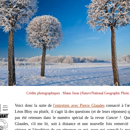
Crédits photographiques : Matas Juras (
Nature
/National Geographic Photo 
Voici donc la suite de
l'entretien avec Pierre Glaudes
consacré à l'œ
Léon Bloy ou plutôt, il s'agit là des questions (et de leurs réponses) q
pas été retenues dans le numéro spécial de la revue
Cancer !
. Que
Glaudes, s'il me lit, soit à distance et une nouvelle fois remercié
sérieux et l'érudition de ses réponses ce qui, pour qui connaît la m