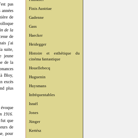
est pas
Finis Austriae
s années
mière de
Gadenne
colloque
Gass
in de la
Haecker
cesse de
ais j'ai
Heidegger
a suite,
Histoire et esthétique du
e jeune
cinéma fantastique
me de la
Houellebecq
sonances
 à Bloy,
Huguenin
un excès
Huysmans
end plus
Infréquentables
Israël
 évoque
Jones
en 1916
.
 fut que
Jünger
teurs de
Kertész
se, pour