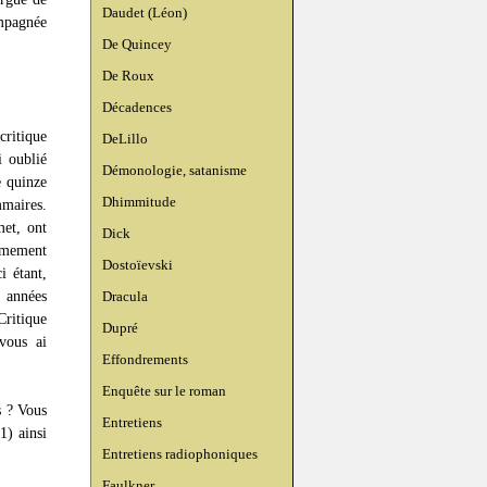
Daudet (Léon)
mpagnée
De Quincey
De Roux
Décadences
ritique
DeLillo
i oublié
Démonologie, satanisme
e quinze
Dhimmitude
mmaires.
met, ont
Dick
êmement
Dostoïevski
i étant,
s années
Dracula
Critique
Dupré
 vous ai
Effondrements
Enquête sur le roman
s ? Vous
Entretiens
1) ainsi
Entretiens radiophoniques
Faulkner