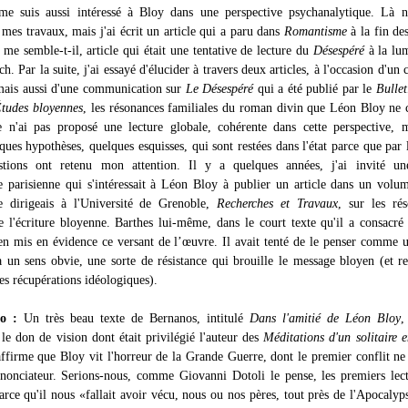
e suis aussi intéressé à Bloy dans une perspective psychanalytique. Là n'
e mes travaux, mais j'ai écrit un article qui a paru dans
Romantisme
à la fin de
 me semble-t-il, article qui était une tentative de lecture du
Désespéré
à la lu
. Par la suite, j'ai essayé d'élucider à travers deux articles, à l'occasion d'un 
mais aussi d'une communication sur
Le Désespéré
qui a été publié par le
Bullet
Études bloyennes
, les résonances familiales du roman divin que Léon Bloy ne 
Je n'ai pas proposé une lecture globale, cohérente dans cette perspective, m
ues hypothèses, quelques esquisses, qui sont restées dans l'état parce que par l
estions ont retenu mon attention. Il y a quelques années, j'ai invité un
e parisienne qui s'intéressait à Léon Bloy à publier un article dans un volu
e dirigeais à l'Université de Grenoble,
Recherches et Travaux
, sur les ré
e l'écriture bloyenne. Barthes lui-même, dans le court texte qu'il a consacré
ien mis en évidence ce versant de l’œuvre. Il avait tenté de le penser comme 
à un sens obvie, une sorte de résistance qui brouille le message bloyen (et r
es récupérations idéologiques).
o :
Un très beau texte de Bernanos, intitulé
Dans l'amitié de Léon Bloy
,
le don de vision dont était privilégié l'auteur des
Méditations d'un solitaire 
ffirme que Bloy vit l'horreur de la Grande Guerre, dont le premier conflit ne
nonciateur. Serions-nous, comme Giovanni Dotoli le pense, les premiers lec
rce qu'il nous «fallait avoir vécu, nous ou nos pères, tout près de l'Apocalyp