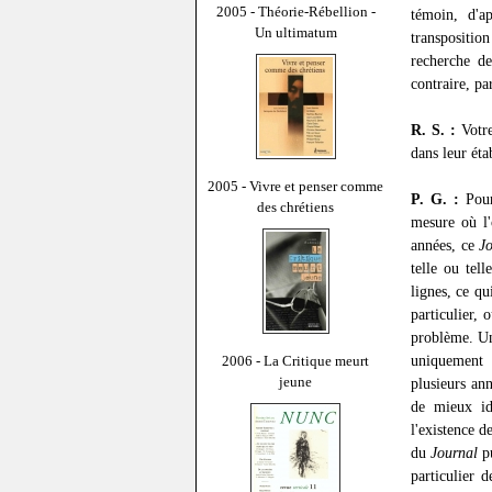
2005 - Théorie-Rébellion -
témoin, d'a
Un ultimatum
transpositio
recherche d
contraire, pa
R. S. :
Votre
dans leur éta
2005 - Vivre et penser comme
P. G. :
Pou
des chrétiens
mesure où l'
années, ce
J
telle ou tel
lignes, ce qu
particulier, 
problème. Une
uniquement 
2006 - La Critique meurt
jeune
plusieurs an
de mieux id
l'existence d
du
Journal
pu
particulier 