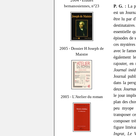
2004 - Études
bernanosiennes, n°23
P. G. :
La pr
est un Journa
être lu par d
destinataires
essentielle q
épisodes de s
ces mystères
2005 - Dossier H Joseph de
avec le fame
Maistre
également le
rajouter, en
Journal inéd
Journal publ
dans la persp
deux
Journa
le jour impl
2005 - L'Atelier du roman
plan des cho
peu myope d
transposer ce
composer trè
figure littér
Ingrat
,
Le