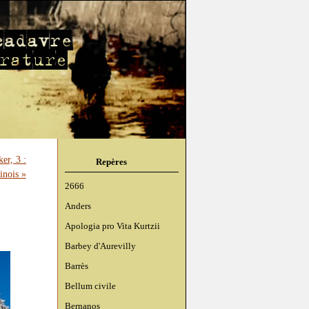
er, 3 :
Repères
inois »
2666
Anders
Apologia pro Vita Kurtzii
Barbey d'Aurevilly
Barrès
Bellum civile
Bernanos