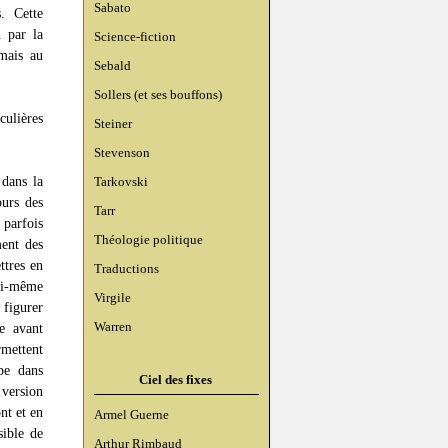
Sabato
. Cette
n par la
Science-fiction
mais au
Sebald
Sollers (et ses bouffons)
culières
Steiner
Stevenson
 dans la
Tarkovski
ours des
Tarr
 parfois
Théologie politique
ment des
ttres en
Traductions
lui-même
Virgile
 figurer
Warren
e avant
rmettent
pe dans
Ciel des fixes
 version
nt et en
Armel Guerne
sible de
Arthur Rimbaud