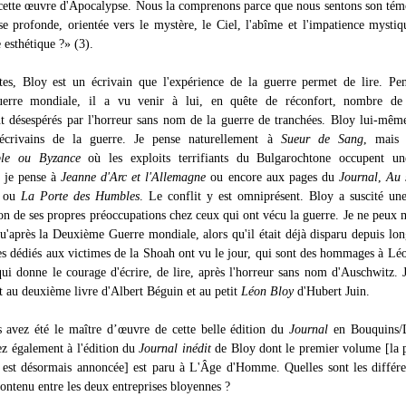
ette œuvre d'Apocalypse. Nous la comprenons parce que nous sentons son té
se profonde, orientée vers le mystère, le Ciel, l'abîme et l'impatience mystiq
 esthétique ?» (3).
es, Bloy est un écrivain que l'expérience de la guerre permet de lire. Pe
erre mondiale, il a vu venir à lui, en quête de réconfort, nombre de 
 désespérés par l'horreur sans nom de la guerre de tranchées. Bloy lui-mêm
écrivains de la guerre. Je pense naturellement à
Sueur de Sang
, mais 
ple ou Byzance
où les exploits terrifiants du Bulgarochtone occupent un
; je pense à
Jeanne d'Arc et l'Allemagne
ou encore aux pages du
Journal
,
Au 
ou
La Porte des Humbles
. Le conflit y est omniprésent. Bloy a suscité un
n de ses propres préoccupations chez ceux qui ont vécu la guerre. Je ne peux
qu'après la Deuxième Guerre mondiale, alors qu'il était déjà disparu depuis lo
s dédiés aux victimes de la Shoah ont vu le jour, qui sont des hommages à Lé
qui donne le courage d'écrire, de lire, après l'horreur sans nom d'Auschwitz. 
t au deuxième livre d'Albert Béguin et au petit
Léon Bloy
d'Hubert Juin.
avez été le maître d’œuvre de cette belle édition du
Journal
en Bouquins/L
ez également à l'édition du
Journal inédit
de Bloy dont le premier volume [la 
 est désormais annoncée] est paru à L'Âge d'Homme. Quelles sont les différ
contenu entre les deux entreprises bloyennes ?