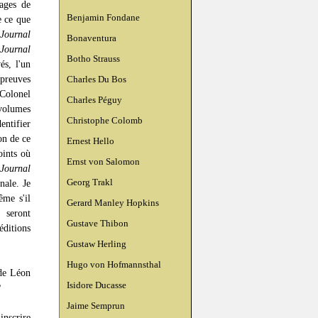
ages de
Benjamin Fondane
e ce que
Journal
Bonaventura
Journal
Botho Strauss
és, l'un
preuves
Charles Du Bos
 Colonel
Charles Péguy
 volumes
Christophe Colomb
entifier
on de ce
Ernest Hello
oints où
Ernst von Salomon
Journal
Georg Trakl
nale. Je
ême s'il
Gerard Manley Hopkins
s seront
Gustave Thibon
éditions
Gustaw Herling
Hugo von Hofmannsthal
de Léon
Isidore Ducasse
?
Jaime Semprun
inscrire