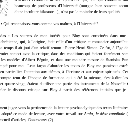
beaucoup de professeurs d'Université (morgue bien souvent acco
d'une inculture hilarante...), n'est pas la moindre de leurs qualités.
 :
Qui reconnaissez-vous comme vos maîtres, à l'Université ?
udes :
Les sources de mon intérêt pour Bloy sont enracinées dans une c
 chrétienne, qui, à l'origine, était celle d'un critique et romancier aujourd'hu
on temps il ait joui d'un relatif renom : Pierre-Henri Simon. Ce fut, à l'âge d
mier contact avec la critique, dans des conditions qui étaient forcément so
, les modèles d'Albert Béguin, et dans une moindre mesure de Stanislas Fu
mpté pour moi. Leur façon d'aborder les textes de Bloy me paraissait extr
 en particulier l'attention aux thèmes, à l'écriture et aux enjeux spirituels. Cec
compte tenu de l'époque de formation qui a été la mienne, c'est-à-dire le
 et quatre-vingt, étaient d'utiliser une partie des instruments de la Nouvelle 
ler le discours critique sur Bloy à partir des références initiales que je
t jugez-vous la pertinence de la lecture psychanalytique des textes littéraire
 adopté ce mode de lecture, avec votre travail sur
Atala, le désir cannibale
(
ecueil d'articles,
Contretextes
(2).