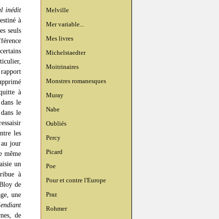
l inédit
Melville
estiné à
Mer variable...
es seuls
Mes livres
fférence
certains
Michelstaedter
iculier,
Moitrinaires
 rapport
Monstres romanesques
supprimé
quitte à
Muray
 dans le
Nabe
 dans le
essaisir
Oubliés
ntre les
Percy
 au jour
Picard
 le même
aisie un
Poe
ribue à
Pour et contre l'Europe
 Bloy de
Praz
age, une
endiant
Rohmer
nes, de