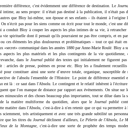
emière différence, c'est évidemment une différence de destination. Le
Journa
l intime, au sens propre: il n'était pas destiné à la publication, il n'était pas d
'autres que Bloy lui-même, son épouse et ses enfants – ils étaient à l'origine l
. On n'écrit pas pour les siens comme on écrit pour tout le monde, c'est une di
ui a conduit Bloy à couper les aspects les plus intimes de sa vie, à retrancher 
a vie spirituelle dont il pensait qu'ils pourraient ne pas être compris, et en part
 ou ces éléments les plus douloureux et problématiques – tout ce qui était en
ux «secret» communiqué dans les années 1880 par Anne-Marie Roulé. Bloy a 
s aspects les plus matériels et les plus contingents de la vie quotidienne, 
 revanche, dans le
Journal
publié des textes qui initialement ne figurent pas
it
: articles de presse, poèmes en prose etc. Bloy les a finalement recueillis
ié pour constituer ainsi une sorte d’œuvre totale, organique, susceptible de r
ective de l'absolu l'ensemble de l'Histoire. Le point de différence essentiel e
ux
est là : ce saut dans l'Absolu. Le contingent et le relatif inhérent à l'écriture
iquent que l'on manque de distance par rapport aux événements. On situe sur
ses minuscules et des choses beaucoup plus importantes, tout se dilue dans la s
e la matière multiforme du quotidien, alors que le
Journal
publié cont
tte matière dans l'Absolu, c'est-à-dire à n'en retenir que ce qui va permettre à
s sciemment, très artistiquement et avec une très grande subtilité un personn
aire que les titres du
Journal
déclinent d'ailleurs,
Le Pèlerin de l'Absolu
,
Le M
Vieux de la
Montagne
, c'est-à-dire une sorte de prophète des temps moder