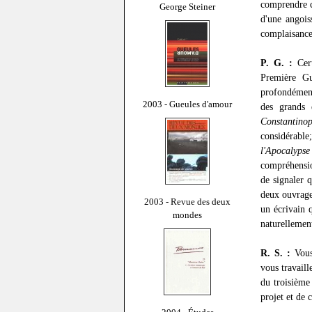
comprendre c
George Steiner
d'une angois
complaisance
P. G. :
Cert
Première Gu
profondément
2003 - Gueules d'amour
des grands 
Constantino
considérable
l'Apocalypse
compréhensio
de signaler 
deux ouvrage
2003 - Revue des deux
un écrivain 
mondes
naturellemen
R. S. :
Vous 
vous travaill
du troisième
projet et de 