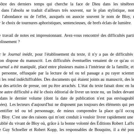
pôtre des derniers temps qui cherche la face de Dieu dans les ténèbres
n dans l'absolu se traduit d'ailleurs très souvent, sur le plan stylistique, no
e l'abondance ou de l'effet, auxquels on associe souvent le nom de Bloy, 
r le choix de tournures aphoristiques, sentencieuses, de brefs éclats de lumière.
 travail de notes est impressionnant. Avez-vous rencontré des difficultés parti
blissement ?
r le
Journal inédit
, pour l'établissement du texte, il n'y a pas de difficultés
on dispose du manuscrit. Les difficultés éventuelles venaient de ce qu'au c
ournal
a été manipulé, placé entre plusieurs mains à l'intérieur de la famille, et
le personne, offusquée par la lecture de tel ou tel passage a pu rayer sciem
i les rend indéchiffrables. Des documents qui étaient joints au manuscrit, des le
ou des articles de presse, ont pu être arrachés. L'état du texte faisait donc en 
 autre difficulté a été le choix éditorial de livrer un texte nu, un Index devant
dans le dernier volume (dont la date de publication n'est pas envisageabl
nées). Les lecteurs d'aujourd'hui ne disposent pas toujours des éléments qui pe
entifier tel ou tel personnage, de mieux comprendre la place qu'il occu
e Bloy. C'est une des raisons qui m'ont conduit à vouloir livrer rapidement une
blié du vivant de Bloy où, grâce à la bonne volonté des Éditions Robert Laffo
de Guy Schoeller et Robert Kopp, les responsables de Bouquins, il a été pos