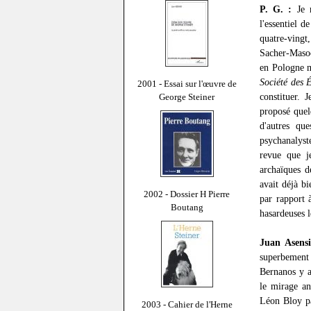
P. G. :
Je m
l'essentiel d
quatre-vingt,
Sacher-Masoch
en Pologne 
Société des 
2001 - Essai sur l'œuvre de
constituer. 
George Steiner
proposé quelq
d'autres qu
psychanalyst
revue que j
archaïques d
avait déjà b
2002 - Dossier H Pierre
par rapport 
Boutang
hasardeuses l
Juan Asensi
superbement 
Bernanos y a
le mirage an
Léon Bloy pa
2003 - Cahier de l'Herne