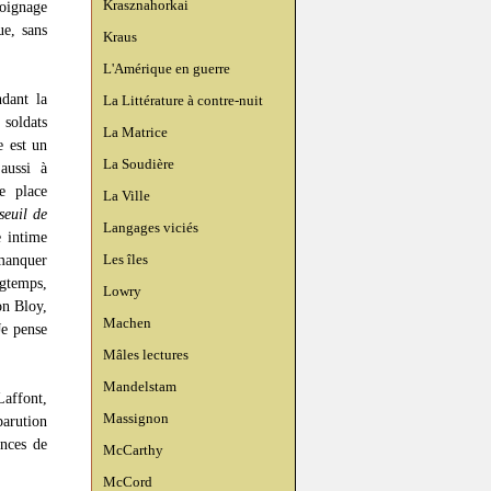
Krasznahorkai
moignage
ue, sans
Kraus
L'Amérique en guerre
ndant la
La Littérature à contre-nuit
soldats
La Matrice
e est un
La Soudière
aussi à
e place
La Ville
seuil de
Langages viciés
e intime
Les îles
 manquer
ngtemps,
Lowry
on Bloy,
Machen
Je pense
Mâles lectures
Mandelstam
affont,
Massignon
parution
ences de
McCarthy
McCord