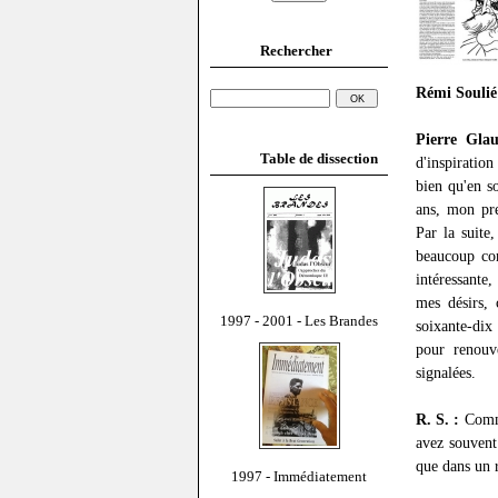
Rechercher
Rémi Soulié
Pierre Gla
Table de dissection
d'inspiration
bien qu'en s
ans, mon pre
Par la suite
beaucoup co
intéressante,
mes désirs, 
1997 - 2001 - Les Brandes
soixante-dix
pour renouve
signalées.
R. S. :
Commen
avez souvent
que dans un r
1997 - Immédiatement