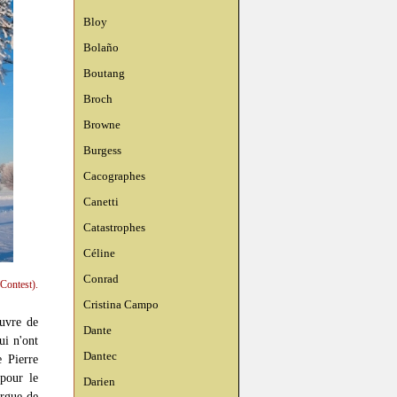
Bloy
Bolaño
Boutang
Broch
Browne
Burgess
Cacographes
Canetti
Catastrophes
Céline
Conrad
Contest).
Cristina Campo
uvre de
Dante
ui n'ont
Dantec
 Pierre
 pour le
Darien
orgue de