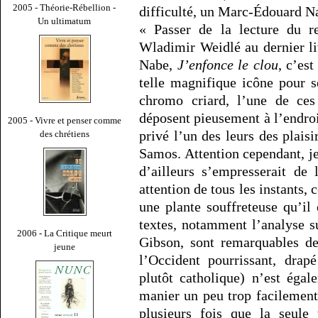
2005 - Théorie-Rébellion -
difficulté, un Marc-Édouard N
Un ultimatum
« Passer de la lecture du r
Wladimir Weidlé au dernier l
Nabe,
J’enfonce le clou
, c’es
telle magnifique icône pour s
chromo criard, l’une de ces
déposent pieusement à l’endroi
2005 - Vivre et penser comme
privé l’un des leurs des plais
des chrétiens
Samos. Attention cependant, je
d’ailleurs s’empresserait de
attention de tous les instants, 
une plante souffreteuse qu’il 
textes, notamment l’analyse 
2006 - La Critique meurt
Gibson, sont remarquables de
jeune
l’Occident pourrissant, drapé
plutôt catholique) n’est éga
manier un peu trop facilement
plusieurs fois que la seule 