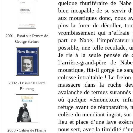
quelque thuriféraire de Nabe
bien incapable de se servir d'
aux moustiques donc, nous a
plus la force de décoller, t
vrombissement qui n’effraie 
2001 - Essai sur l'œuvre de
part de Nabe, l’imprécateur-
George Steiner
possible, une telle reculade, 
Je ris à la seule pensée de c
l’arrière-grand-père de Na
moustique, fût-il gorgé de san
colosse intraitable ! Le frelo
2002 - Dossier H Pierre
massacre dans la ruche dev
Boutang
avalanche de termes surannés 
où quelque «émonctoire infu
refuge avant de réapparaître, 
colère du mendiant ingrat, sur 
lieu et place d’une lave exéc
nous sert, avec la timidité d’u
2003 - Cahier de l'Herne