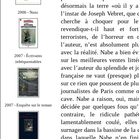
désormais la terre «où il y a
2006 - Nunc
l’instar de Joseph Vebret, que
cherche à choquer pour le
revendique-t-il haut et for
terroristes, de l’horreur en 
l’auteur, n’est absolument pl
avec la réalité. Nabe a bien é
2007 - Écrivains
sur les meilleures ventes litt
infréquentables
avec l’auteur du splendide et j
française ne vaut (presque) p
sur ce rien que poussent de pl
journalistes de Paris comme 
cave. Nabe a raison, oui, mais
2007 - Enquête sur le roman
décidée par quelques fous qu’
contraire, le ridicule path
lamentablement coulé, ell
surnager dans la bassine de la 
dans laquelle Nabe n’en fini