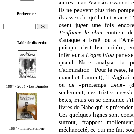
autres Juan Asensio essaient 
ils ne peuvent plus rien pompe
Rechercher
ils assez dit qu'il était «tari» 
osent juger une fois encor
J'enfonce le clou
contient de
s'attaque à Israël ou à l'Amé
Table de dissection
puisque c'est leur critère, 
inférieur à
L'ogre Flou
par exe
quand Nabe analyse la péd
d'admiration ! Pour le reste, l
manchot Laurent), il s'agirait 
ou de «printemps tiède» (di
1997 - 2001 - Les Brandes
seulement, ces tristes messi
bêtes, mais on se demande s'il
livres de Nabe qu'ils prétenden
Ces quelques lignes sont const
surtout, frappent mollemen
1997 - Immédiatement
méchanceté, ce qui me fait soup