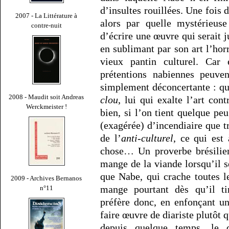
d’insultes rouillées. Une fois 
2007 - La Littérature à
alors par quelle mystérieuse
contre-nuit
d’écrire une œuvre qui serait 
en sublimant par son art l’hor
vieux pantin culturel. Car e
prétentions nabiennes peuven
simplement déconcertante : qu
2008 - Maudit soit Andreas
clou
, lui qui exalte l’art con
Werckmeister !
bien, si l’on tient quelque pe
(exagérée) d’incendiaire que t
de l’
anti-culturel
, ce qui est
chose… Un proverbe brésilie
mange de la viande lorsqu’il 
que Nabe, qui crache toutes le
2009 - Archives Bernanos
mange pourtant dès qu’il 
n°11
préfère donc, en enfonçant u
faire œuvre de diariste plutôt 
depuis quelque temps, le