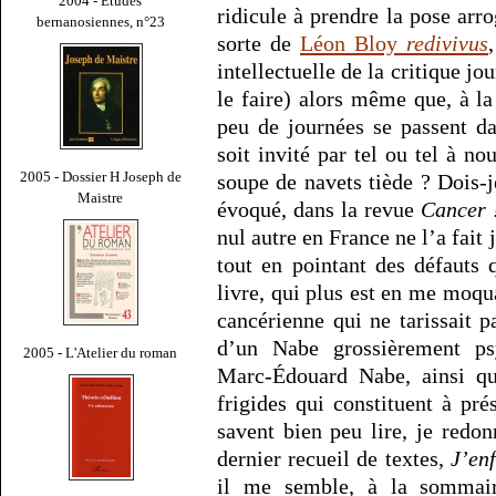
2004 - Études
ridicule à prendre la pose ar
bernanosiennes, n°23
sorte de
Léon Bloy
redivivus
intellectuelle de la critique jo
le faire) alors même que, à la
peu de journées se passent da
soit invité par tel ou tel à no
2005 - Dossier H Joseph de
soupe de navets tiède ? Dois-
Maistre
évoqué, dans la revue
Cancer 
nul autre en France ne l’a fait 
tout en pointant des défauts q
livre, qui plus est en me moqua
cancérienne qui ne tarissait p
d’un Nabe grossièrement p
2005 - L'Atelier du roman
Marc-Édouard Nabe, ainsi qu
frigides qui constituent à pr
savent bien peu lire, je redon
dernier recueil de textes,
J’en
il me semble, à la sommair