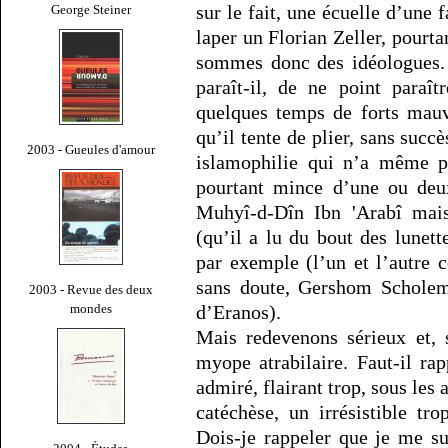
sur le fait, une écuelle d’une 
George Steiner
laper un Florian Zeller, pourta
sommes donc des idéologues. 
paraît-il, de ne point paraît
quelques temps de forts mauv
qu’il tente de plier, sans succ
2003 - Gueules d'amour
islamophilie qui n’a même pa
pourtant mince d’une ou deu
Muhyî-d-Dîn Ibn 'Arabî mais
(qu’il a lu du bout des lunet
par exemple (l’un et l’autre 
sans doute, Gershom Scholem,
2003 - Revue des deux
mondes
d’Eranos).
Mais redevenons sérieux et, 
myope atrabilaire. Faut-il r
admiré, flairant trop, sous les
catéchèse, un irrésistible t
Dois-je rappeler que je me su