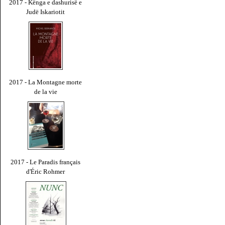
2017 - Kënga e dashurisë e
Judë Iskariotit
2017 - La Montagne morte
de la vie
2017 - Le Paradis français
d'Éric Rohmer