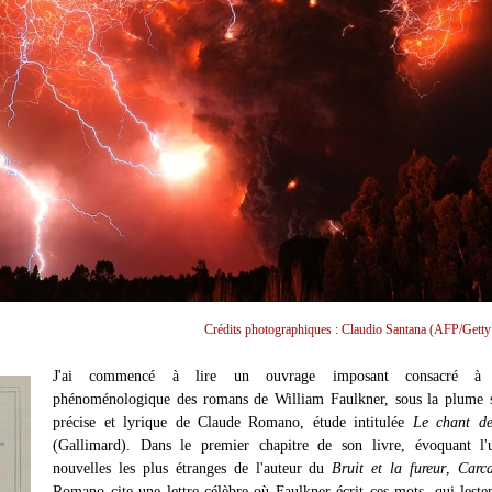
Crédits photographiques : Claudio Santana (AFP/Getty
J'ai commencé à lire un ouvrage imposant consacré à l
phénoménologique des romans de William Faulkner, sous la plume s
précise et lyrique de Claude Romano, étude intitulée
Le chant de
(Gallimard). Dans le premier chapitre de son livre, évoquant l'
nouvelles les plus étranges de l'auteur du
Bruit et la fureur
,
Carc
Romano cite une lettre célèbre où Faulkner écrit ces mots, qui leste