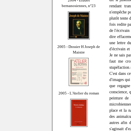
2004 - Études
bernanosiennes, n°23
rendant tra
n'empêche po
plutôt tente 
fois redite p
de l'écrivain
dire effacem
une lettre d
2005 - Dossier H Joseph de
d'écrivain et
Maistre
Je ne sais p
faut me cro
stupéfaction.
C'est dans ce
d'images qui 
que regagne 
conscience, q
2005 - L'Atelier du roman
peinture de 
microbiennes 
place et la n
des animalcu
autres afin 
s'agissait d