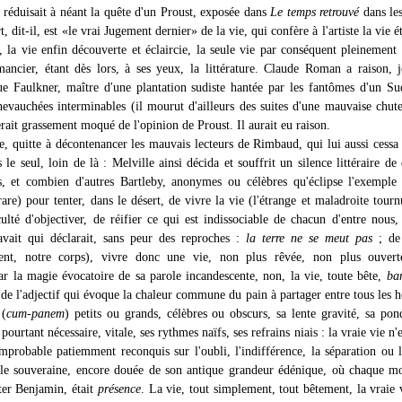
 réduisait à néant la quête d'un Proust, exposée dans
Le temps retrouvé
dans le
rt, dit-il, est «le vrai Jugement dernier» de la vie, qui confère à l'artiste la vie é
e, la vie enfin découverte et éclaircie, la seule vie par conséquent pleinement
mancier, étant dès lors, à ses yeux, la littérature. Claude Roman a raison, j
ue Faulkner, maître d'une plantation sudiste hantée par les fantômes d'un Su
hevauchées interminables (il mourut d'ailleurs des suites d'une mauvaise chute
erait grassement moqué de l'opinion de Proust. Il aurait eu raison.
e, quitte à décontenancer les mauvais lecteurs de Rimbaud, qui lui aussi cessa 
s le seul, loin de là : Melville ainsi décida et souffrit un silence littéraire de
s, et combien d'autres Bartleby, anonymes ou célèbres qu'éclipse l'exemple
re) pour tenter, dans le désert, de vivre la vie (l'étrange et maladroite tourn
iculté d'objectiver, de réifier ce qui est indissociable de chacun d'entre nou
avait qui déclarait, sans peur des reproches :
la terre ne se meut pas
; de
ent, notre corps), vivre donc une vie, non plus rêvée, non plus ouvert
par la magie évocatoire de sa parole incandescente, non, la vie, toute bête,
ba
 de l'adjectif qui évoque la chaleur commune du pain à partager entre tous les
 (
cum-panem
) petits ou grands, célèbres ou obscurs, sa lente gravité, sa pon
pourtant nécessaire, vitale, ses rythmes naïfs, ses refrains niais : la vraie vie n'
 improbable patiemment reconquis sur l'oubli, l'indifférence, la séparation ou 
le souveraine, encore douée de son antique grandeur édénique, où chaque m
er Benjamin, était
présence
. La vie, tout simplement, tout bêtement, la vraie v