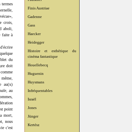
s termes
Finis Austriae
ternelle,
 vécue»,
Gadenne
e crois,
Gass
d aboli,
Haecker
 faite à
Heidegger
d'écrire
Histoire et esthétique du
 quelque
cinéma fantastique
 blet du
Houellebecq
ure doit
s, comme
Huguenin
 même,
Huysmans
e au(x)
nale
, au
Infréquentables
 hommes,
Israël
dération
Jones
est point
la mort,
Jünger
ot, nous
Kertész
ie c'est