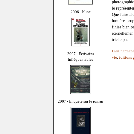
photographiq
le représente
2006 - Nunc
Que faire alo
lumière prop
finira bien p
éternellement
triche pas.
Lien permane
2007 - Écrivains
vie
,
éditions 
infréquentables
2007 - Enquête sur le roman