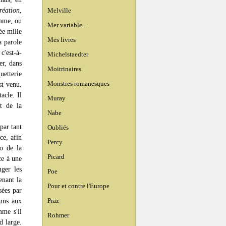
éation
,
Melville
omme, ou
Mer variable...
ée mille
Mes livres
a parole
c'est-à-
Michelstaedter
er, dans
Moitrinaires
uetterie
Monstres romanesques
st venu.
acle. Il
Muray
t de la
Nabe
par tant
Oubliés
ce, afin
Percy
ro de la
Picard
ce à une
uger les
Poe
enant la
Pour et contre l'Europe
sées par
Praz
 uns aux
mme s'il
Rohmer
d large.