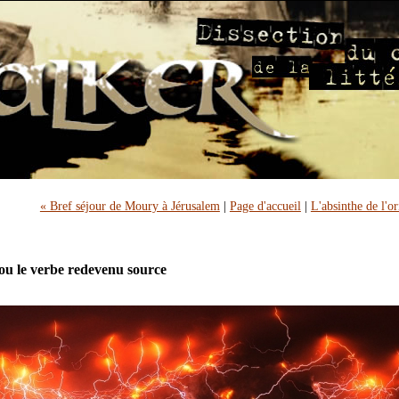
« Bref séjour de Moury à Jérusalem
|
Page d'accueil
|
L'absinthe de l'or
 ou le verbe redevenu source