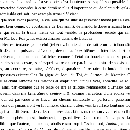
tenant les plus anodins. La vraie vie, c'est la mienne, sans qu'il soit possible à
ouveraine d'accorder à cette dernière plus d'importance ou de plénitude qu'à 
s admirable qui soit, par exemple Arnaud Viviant.
e que nous avons perdue, la vie, elle qui ne subsiste justement même plus à l'éta
rme, bien connu, du vocabulaire de Benjamin), de mandorle dorée irradiant la p
le qui serait la trame même de tout visible, la profondeur secrète qui in
on Merleau-Ponty, les extraordinaires dessins de Lascaux.
bien est tentante, pour celui (tel écrivain attendant de naître ou tel tribun sû
it détenir la puissance d'évoquer, devant les faces blêmes et interdites de stup
a présence, non point de s'afficher comme à l'étal du boucher ou de se puta
urs des salons cossus, sur lesquels votre ombre paraît avoir moins de consistan
, au contraire, se taire, s'effacer, disparaître, faire taire la horde de to
mpostures existentielles (la gigue du Moi, du Toi, du Surmoi, du lézardien 
nir le chant remonté des tréfonds et emprunter l'unique voie, l'obscure,
la sol
t ainsi par exemple que je tente de lire la trilogie romanesque d'Ernesto Sá
recueilli dans ma
Littérature à contre-nuit
), comme l'irruption d'une source v
, qui est parvenue à se frayer un chemin minuscule en perforant, patiemme
eux qui jamais n'ont vu la lumière, charriant alors vers la surface lointaine tou
qui, à la différence de celles ramenées des abîmes marins, survivent et s'accli
elle atmosphère qu'est, finalement, un grand livre. Cette remontée n'a pu se fa
dition que l'auteur, en somme, abolisse son trop haïssable moi,
s'oublie
, comm
ment, cesse, à l'instar du Voyant, de cultiver d'horribles verrues sur son âme 