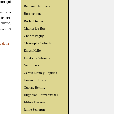
port qui
Benjamin Fondane
endre la
Bonaventura
aïenne),
Botho Strauss
fillette,
ffet, ne
Charles Du Bos
Charles Péguy
Christophe Colomb
t de la
Ernest Hello
Ernst von Salomon
Georg Trakl
Gerard Manley Hopkins
Gustave Thibon
Gustaw Herling
Hugo von Hofmannsthal
Isidore Ducasse
Jaime Semprun