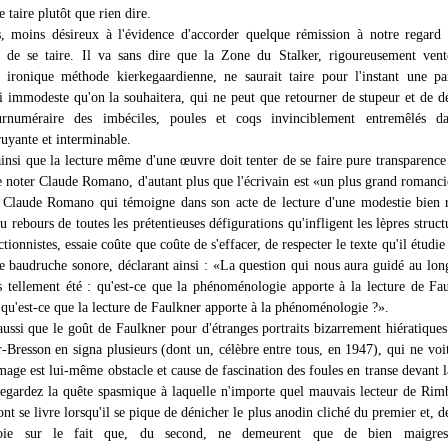
 taire plutôt que rien dire.
s, moins désireux à l'évidence d'accorder quelque rémission à notre regard 
n de se taire. Il va sans dire que la Zone du Stalker, rigoureusement ven
et ironique méthode kierkegaardienne, ne saurait taire pour l'instant une pa
i immodeste qu'on la souhaitera, qui ne peut que retourner de stupeur et de d
surnuméraire des imbéciles, poules et coqs invinciblement entremêlés d
ruyante et interminable.
insi que la lecture même d'une œuvre doit tenter de se faire pure transparence 
le noter Claude Romano, d'autant plus que l'écrivain est «un plus grand romanci
 Claude Romano qui témoigne dans son acte de lecture d'une modestie bien 
u rebours de toutes les prétentieuses défigurations qu'infligent les lèpres structu
tionnistes, essaie coûte que coûte de s'effacer, de respecter le texte qu'il étudie 
ne baudruche sonore, déclarant ainsi : «La question qui nous aura guidé au lon
s tellement été : qu'est-ce que la phénoménologie apporte à la lecture de Fa
 qu'est-ce que la lecture de Faulkner apporte à la phénoménologie ?».
aussi que le goût de Faulkner pour d'étranges portraits bizarrement hiératiques
r-Bresson en signa plusieurs (dont un, célèbre entre tous, en 1947), qui ne voi
mage est lui-même obstacle et cause de fascination des foules en transe devant 
egardez la quête spasmique à laquelle n'importe quel mauvais lecteur de Ri
t se livre lorsqu'il se pique de dénicher le plus anodin cliché du premier et, d
itoie sur le fait que, du second, ne demeurent que de bien maigres