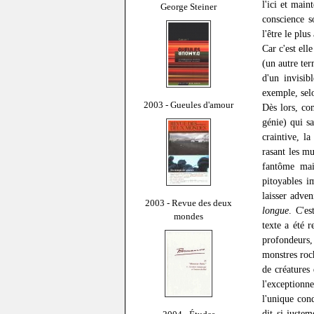
l'ici et main
George Steiner
conscience s
l'être le plu
Car c'est ell
(un autre te
d'un invisib
exemple, sel
2003 - Gueules d'amour
Dès lors, com
génie) qui sa
craintive, l
rasant les m
fantôme mais
pitoyables i
laisser adve
2003 - Revue des deux
longue
. C'es
mondes
texte a été 
profondeurs
monstres roch
de créatures 
l'exceptionn
l'unique con
dit si juste