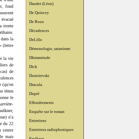
Daudet (Léon)
r, fond
De Quincey
souvent
, évacué
De Roux
a trente
Décadences
éthains.
 dans la
DeLillo
 (lettre
Démonologie, satanisme
Dhimmitude
r la vie
liers de
Dick
cas) de
Dostoïevski
tulences
e (qu'en
Dracula
us ténus
Dupré
sonne le
Effondrements
,
arrière-
ulkner,
Enquête sur le roman
nue) n'a
Entretiens
ée du 22
Entretiens radiophoniques
n centre
le mais
Faulkner