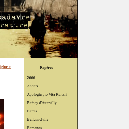
igine »
Repères
2666
Anders
Apologia pro Vita Kurtzii
Barbey d'Aurevilly
Barrès
Bellum civile
Bernanos