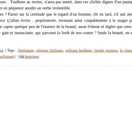
ues... Faulkner au moins, n'aura pas menti, dans ces clichés dignes d'un passe
nt en péquenot anodin au verbe irrésistible.
rs ? Parier sur la certitude que le regard d'un homme, tôt ou tard, s'il sait att
ice (j'allais écrire :
propitiatoire
, revenant ainsi coupablement à la magie p
ar capter quelque peu de l'essence de la beauté, aussi frileuse et légère que cette 
 gaie et insouciante, qui parcourt la forêt de nos contes ? Seule la beauté, en e
nt
| Tags :
littérature
,
critique littéraire
,
william faulkner
,
claude romano
,
le chan
gallimard
|
|
Imprimer