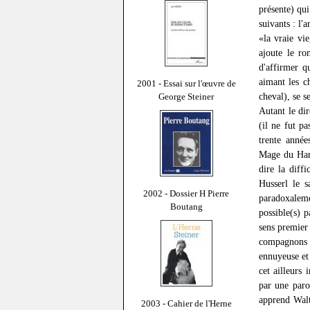
présente) qui
suivants : l'a
«la vraie vi
ajoute le ro
d'affirmer q
aimant les c
2001 - Essai sur l'œuvre de
cheval), se s
George Steiner
Autant le dir
(il ne fut pa
trente année
Mage du Hara
dire la diff
Husserl le s
2002 - Dossier H Pierre
paradoxalem
Boutang
possible(s) 
sens premier
compagnons
ennuyeuse et 
cet ailleurs
par une paro
apprend Walt
2003 - Cahier de l'Herne