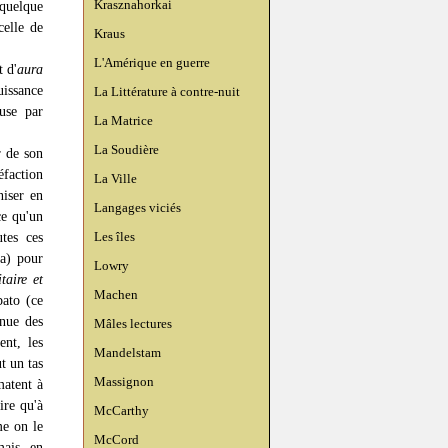
Krasznahorkai
 quelque
celle de
Kraus
L'Amérique en guerre
t d'
aura
uissance
La Littérature à contre-nuit
fuse par
La Matrice
La Soudière
r de son
éfaction
La Ville
niser en
Langages viciés
ce qu'un
Les îles
utes ces
Ça) pour
Lowry
itaire et
Machen
bato (ce
enue des
Mâles lectures
nt, les
Mandelstam
t un tas
Massignon
matent à
ire qu'à
McCarthy
e on le
McCord
mais, en