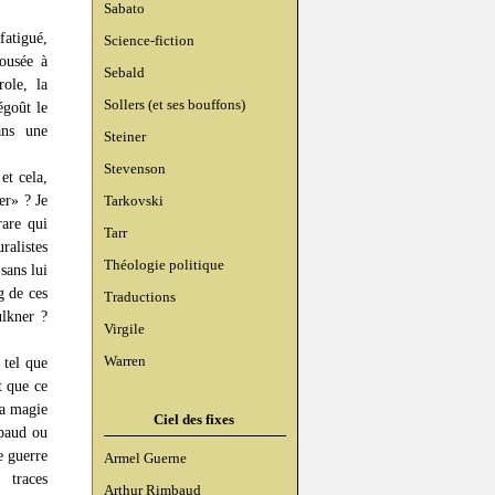
Sabato
fatigué,
Science-fiction
tousée à
Sebald
role, la
Sollers (et ses bouffons)
égoût le
ans une
Steiner
Stevenson
et cela,
er» ? Je
Tarkovski
rare qui
Tarr
ralistes
Théologie politique
sans lui
g de ces
Traductions
ulkner ?
Virgile
Warren
 tel que
t que ce
la magie
Ciel des fixes
mbaud ou
e guerre
Armel Guerne
 traces
Arthur Rimbaud