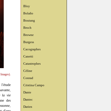
Bloy
Bolaño
Boutang
Broch
Browne
Burgess
Cacographes
Canetti
Catastrophes
Céline
 Images).
Conrad
'étude
Cristina Campo
avante,
Dante
 la vie
Dantec
une des
assonne
,
Darien
nt d'une