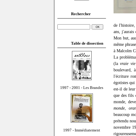
Rechercher
de l'histoir
ans, j'aurais
Mon but, auq
Table de dissection
même phrase q
à Malcolm Co
La problémati
(la
vraie vie
boulevard, 
l'écriture r
égotistes qui
1997 - 2001 - Les Brandes
est-il de leu
que des fils 
monde, deven
monde
,
ora
beaucoup moi
prétendu nous
novembre 192
1997 - Immédiatement
rigoureuse