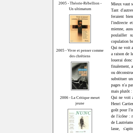
2005 - Théorie-Rébellion -
Mieux vaut se
Un ultimatum
Tant d'autre
feraient bie
l'indirecte 
mienne, auss
poulailler 
copulation b
Qui ne voit a
2005 - Vivre et penser comme
a raison de 
des chrétiens
louerai donc
finalement, a
ou déconstruc
substituer u
pages n'a pa
mais plutôt :
Qui ne voit 
2006 - La Critique meurt
jeune
Henri Cartie
goût pour l'i
de l'
icône
: r
de Lautréamon
lasse, s'ap