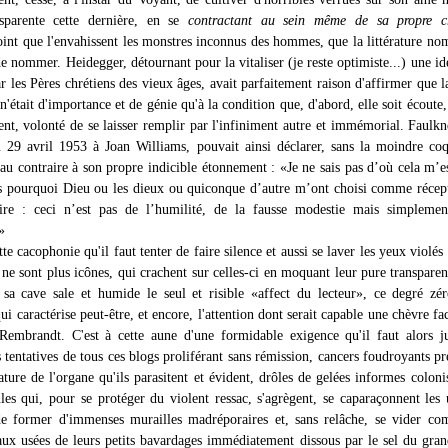
nsparente cette dernière, en se
contractant au sein même de sa propre cr
int que l'envahissent les monstres inconnus des hommes, que la littérature n
de nommer. Heidegger, détournant pour la vitaliser (je reste optimiste...) une id
ar les Pères chrétiens des vieux âges, avait parfaitement raison d'affirmer que l
 n'était d'importance et de génie qu'à la condition que, d'abord, elle soit écoute, 
ent, volonté de se laisser remplir par l'infiniment autre et immémorial. Faulkn
u 29 avril 1953 à Joan Williams, pouvait ainsi déclarer, sans la moindre coq
 au contraire à son propre indicible étonnement : «Je ne sais pas d’où cela m’e
as pourquoi Dieu ou les dieux ou quiconque d’autre m’ont choisi comme récept
ire : ceci n’est pas de l’humilité, de la fausse modestie mais simplemen
»
tte cacophonie qu'il faut tenter de faire silence et aussi se laver les yeux violés 
ne sont plus icônes, qui crachent sur celles-ci en moquant leur pure transparen
sa cave sale et humide le seul et risible «affect du lecteur», ce degré zé
ui caractérise peut-être, et encore, l'attention dont serait capable une chèvre fa
Rembrandt. C'est à cette aune d'une formidable exigence qu'il faut alors j
tentatives de tous ces blogs proliférant sans rémission, cancers foudroyants pr
ature de l'organe qu'ils parasitent et évident, drôles de gelées informes coloni
les qui, pour se protéger du violent ressac, s'agrègent, se caparaçonnent les
de former d'immenses murailles madréporaires et, sans relâche, se vider co
'eaux usées de leurs petits bavardages immédiatement dissous par le sel du gran