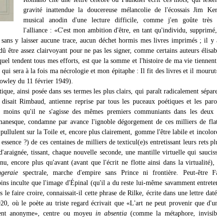
gravité inattendue la doucereuse mélancolie de l'écossais Jim Ker
musical anodin d'une lecture difficile, comme j'en goûte très 
l'alliance : «C'est mon ambition d'être, en tant qu'individu, supprimé
e, sans y laisser aucune trace, aucun déchet hormis mes livres imprimés ; il y 
 dû être assez clairvoyant pour ne pas les signer, comme certains auteurs élisab
uel tendent tous mes efforts, est que la somme et l'histoire de ma vie tiennent
ui sera à la fois ma nécrologie et mon épitaphe : Il fit des livres et il mourut»
wley du 11 février 1949).
que, ainsi posée dans ses termes les plus clairs, qui paraît radicalement sépare
disait Rimbaud, antienne reprise par tous les puceaux poétiques et les paro
à moins qu'il ne s'agisse des mêmes premiers communiants dans les deux 
omanesque, condamne par avance l'ignoble dégorgement de ces milliers de fla
 pullulent sur la Toile et, encore plus clairement, gomme l'être labile et incolor
r essence ?) de ces centaines de milliers de texticul(e)s entretissant leurs rets pl
d'araignée, tissant, chaque nouvelle seconde, une mantille virtuelle qui saucis
u, encore plus qu'avant (avant que l'écrit ne flotte ainsi dans la virtualité)
ngeraie
spectrale, marche d'empire sans Prince ni frontière. Peut-être Fa
ns inculte que l'image d'Épinal (qu'il a du reste lui-même savamment entrete
 le faire croire, connaissait-il cette phrase de Rilke, écrite dans une lettre dat
0, où le poète au triste regard écrivait que «L'art ne peut provenir que d'u
ment anonyme», centre ou moyeu
in absentia
(comme la métaphore, invisib