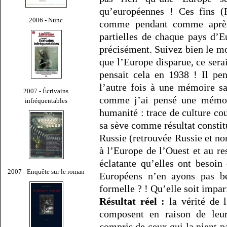
qu’européennes ! Ces fins (
2006 - Nunc
comme pendant comme après 
partielles de chaque pays d’E
précisément. Suivez bien le mo
que l’Europe disparue, ce sera
pensait cela en 1938 ! Il pe
l’autre fois à une mémoire s
2007 - Écrivains
comme j’ai pensé une mémoi
infréquentables
humanité : trace de culture co
sa sève comme résultat consti
Russie (retrouvée Russie et n
à l’Europe de l’Ouest et au r
éclatante qu’elles ont besoi
2007 - Enquête sur le roman
Européens n’en ayons pas be
formelle ? ! Qu’elle soit imparf
Résultat réel :
la vérité de l
composent en raison de leur 
compris de ceux qui la nient pa