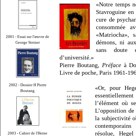
«Notre temps ne
Stavroguine en
cure de psychan
consommée ave
«Matriocha», 
2001 - Essai sur l'œuvre de
démons, ni aux
George Steiner
sans doute c
d’université.»
Pierre Boutang,
Préface
à Dos
Livre de poche, Paris 1961-196
2002 - Dossier H Pierre
«Or, pour Hege
Boutang
essentielleme
l’élément où se
L’opposition de 
la subjectivité 
contemporains 
résolue, Hegel 
2003 - Cahier de l'Herne