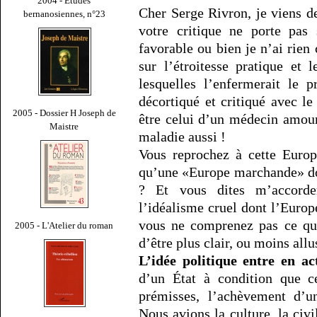
2004 - Études
Cher Serge Rivron, je viens d
bernanosiennes, n°23
votre critique ne porte pas 
favorable ou bien je n’ai rien 
sur l’étroitesse pratique et 
lesquelles l’enfermerait le 
décortiqué et critiqué avec l
2005 - Dossier H Joseph de
être celui d’un médecin amou
Maistre
maladie aussi !
Vous reprochez à cette Europ
qu’une «Europe marchande» d
? Et vous dites m’accorde
l’idéalisme cruel dont l’Europe
vous ne comprenez pas ce que
2005 - L'Atelier du roman
d’être plus clair, ou moins all
L’idée politique entre en ac
d’un État à condition que ce
prémisses, l’achèvement d’
Nous avions la culture, la civil