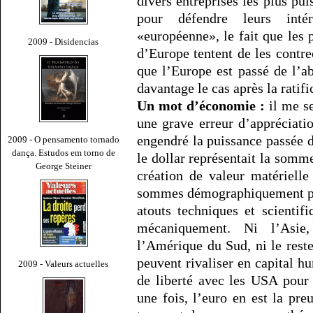
divers entreprises les plus pui
pour défendre leurs inté
«européenne», le fait que les 
2009 - Disidencias
d’Europe tentent de les contrec
que l’Europe est passé de l’ab
davantage le cas après la ratifi
Un mot d’économie :
il me s
une grave erreur d’appréciati
engendré la puissance passée du
2009 - O pensamento tornado
dança. Estudos em torno de
le dollar représentait la somm
George Steiner
création de valeur matériell
sommes démographiquement pl
atouts techniques et scientif
mécaniquement. Ni l’Asie,
l’Amérique du Sud, ni le res
peuvent rivaliser en capital h
2009 - Valeurs actuelles
de liberté avec les USA pour 
une fois, l’euro en est la pre