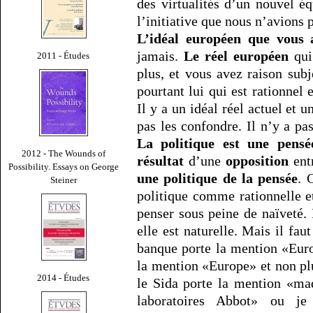
des virtualités d’un nouvel é
l’initiative que nous n’avions 
L’idéal européen que vous 
jamais.
Le réel européen
qui 
2011 - Études
plus, et vous avez raison subj
pourtant lui qui est rationnel 
Il y a un idéal réel actuel et u
pas les confondre. Il n’y a pa
La politique est une pensé
2012 - The Wounds of
résultat
d’une
opposition
ent
Possibility. Essays on George
une politique de la pensée
. 
Steiner
politique comme rationnelle et
penser sous peine de naïveté.
elle est naturelle. Mais il faut
banque porte la mention «Euro
la mention «Europe» et non p
2014 - Études
le Sida porte la mention «ma
laboratoires Abbot» ou je