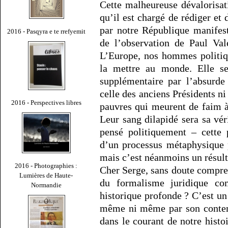
Cette malheureuse dévalorisati
qu’il est chargé de rédiger e
par notre République manifest
2016 - Pasqyra e te rrefyemit
de l’observation de Paul Va
L’Europe, nos hommes politiq
la mettre au monde. Elle se
supplémentaire par l’absurde
celle des anciens Présidents ni
2016 - Perspectives libres
pauvres qui meurent de faim à
Leur sang dilapidé sera sa vé
pensé politiquement – cette 
d’un processus métaphysique p
mais c’est néanmoins un résulta
2016 - Photographies :
Cher Serge, sans doute compr
Lumières de Haute-
du formalisme juridique 
Normandie
historique profonde ? C’est un
même ni même par son contenu
dans le courant de notre histo