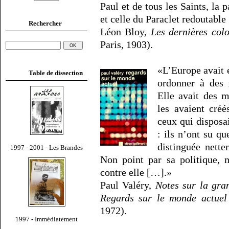
Paul et de tous les Saints, la p
et celle du Paraclet redoutable
Rechercher
Léon Bloy,
Les dernières colo
Paris, 1903).
«L’Europe avait e
Table de dissection
ordonner à des 
Elle avait des 
les avaient créé
ceux qui disposai
: ils n’ont su q
distinguée nette
1997 - 2001 - Les Brandes
Non point par sa politique, m
contre elle […].»
Paul Valéry,
Notes sur la gra
Regards sur le monde actuel
1972).
1997 - Immédiatement