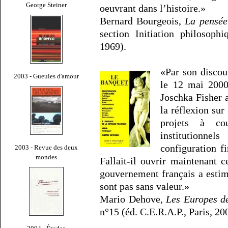
George Steiner
oeuvrant dans l’histoire.»
Bernard Bourgeois,
La pensée
section Initiation philosoph
1969).
«Par son discou
2003 - Gueules d'amour
le 12 mai 2000
Joschka Fisher a
la réflexion sur
projets à co
institutionn
configuration f
2003 - Revue des deux
mondes
Fallait-il ouvrir maintenant 
gouvernement français a esti
sont pas sans valeur.»
Mario Dehove,
Les Europes d
n°15 (éd. C.E.R.A.P., Paris, 20