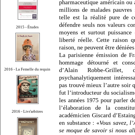
pharmaceutique américain ou an
millions de malades pauvres : 
telle est la réalité pure de c
défendre seuls nos valeurs co
2015 - Études
moyens et surtout puissance 
liberté réelle. Cette raison q
raison, ne peuvent être déniées 
La parisienne émission de F
hommage détourné et cons
d’Alain Robbe-Grillet,
2016 - La Femelle du requin
psychanalytiquement intéress
pas trouvé mieux l’autre soir 
fut l’introducteur du socialis
les années 1975 pour parler de
l’élaboration de la constit
2016 - Livr'arbitres
académicien Giscard d’Estain
en substance : «
Vous savez, l
se moque de savoir si nous all