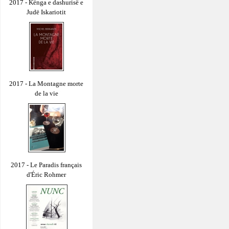
2017 - Kënga e dashurisë e
Judë Iskariotit
2017 - La Montagne morte
de la vie
2017 - Le Paradis français
d'Éric Rohmer