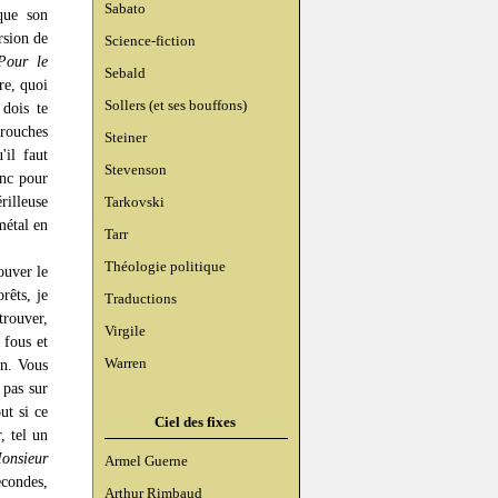
Sabato
que son
rsion de
Science-fiction
Pour le
Sebald
re, quoi
Sollers (et ses bouffons)
dois te
arouches
Steiner
'il faut
Stevenson
onc pour
illeuse
Tarkovski
métal en
Tarr
Théologie politique
ouver le
rêts, je
Traductions
trouver,
Virgile
 fous et
Warren
in. Vous
 pas sur
ut si ce
Ciel des fixes
, tel un
onsieur
Armel Guerne
econdes,
Arthur Rimbaud