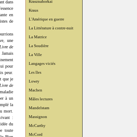
Krasznahorkai
ant dans
'essence
Kraus
rante en
L'Amérique en guerre
istes de
La Littérature à contre-nuit
ourrions
La Matrice
ave, une
La Soudière
Livre de
. Jamais
La Ville
ainement
Langages viciés
 lui pour
Les îles
is peur.
t que je
Lowry
Livre de
Machen
 maladie
per à un
Mâles lectures
emplé la
Mandelstam
du mort.
Massignon
ivant :
’idée du
McCarthy
e toute
McCord
 le Bien