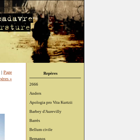
|
Page
Repères
pères »
2666
Anders
Apologia pro Vita Kurtzii
Barbey d'Aurevilly
Barrès
Bellum civile
Bernanos