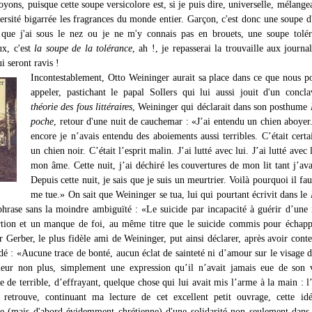
yons, puisque cette soupe versicolore est, si je puis dire, universelle, mélange
versité bigarrée les fragrances du monde entier. Garçon, c'est donc une soupe d
 que j'ai sous le nez ou je ne m'y connais pas en brouets, une soupe tolé
x, c'est
la soupe de la tolérance
, ah !, je repasserai la trouvaille aux journal
i seront ravis !
Incontestablement, Otto Weininger aurait sa place dans ce que nous p
appeler, pastichant le papal Sollers qui lui aussi jouit d'un concl
théorie des fous littéraires
, Weininger qui déclarait dans son posthume
poche
, retour d'une nuit de cauchemar : «J’ai entendu un chien aboyer
encore je n’avais entendu des aboiements aussi terribles. C’était cert
un chien noir. C’était l’esprit malin. J’ai lutté avec lui. J’ai lutté avec
mon âme. Cette nuit, j’ai déchiré les couvertures de mon lit tant j’ava
Depuis cette nuit, je sais que je suis un meurtrier. Voilà pourquoi il fau
me tue.» On sait que Weininger se tua, lui qui pourtant écrivit dans le
phrase sans la moindre ambiguïté : «Le suicide par incapacité à guérir d’une
rtion et un manque de foi, au même titre que le suicide commis pour échap
r Gerber, le plus fidèle ami de Weininger, put ainsi déclarer, après avoir cont
idé : «Aucune trace de bonté, aucun éclat de sainteté ni d’amour sur le visage 
eur non plus, simplement une expression qu’il n’avait jamais eue de son v
 de terrible, d’effrayant, quelque chose qui lui avait mis l’arme à la main : l
retrouve, continuant ma lecture de cet excellent petit ouvrage, cette idé
e (mais d'abord évidemment chrétienne) d'une solidarité non seulement dans