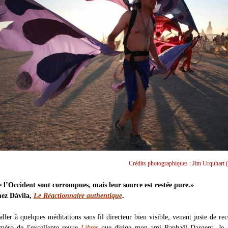
Crédits photographiques : Jim Urquhart (
 l’Occident sont corrompues, mais leur source est restée pure.»
ez Dávila,
Le Réactionnaire authentique
.
aller à quelques méditations sans fil directeur bien visible, venant juste de rec
méro de l'excellente revue
Libres
que dirige mon ami Raphaël Dargent. Je n