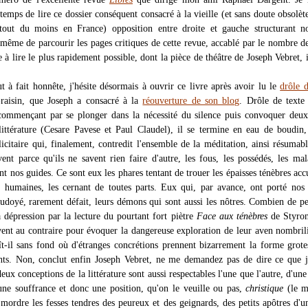
temps de lire ce dossier conséquent consacré à la vieille (et sans doute obsolèt
 tout du moins en France) opposition entre droite et gauche structurant n
 même de parcourir les pages critiques de cette revue, accablé par le nombre de
e à lire le plus rapidement possible, dont la pièce de théâtre de Joseph Vebret, i
t à fait honnête, j'hésite désormais à ouvrir ce livre après avoir lu le
drôle d
raisin, que Joseph a consacré à la
réouverture de son blog
. Drôle de texte
ommençant par se plonger dans la nécessité du silence puis convoquer deux
ittérature (Cesare Pavese et Paul Claudel), il se termine en eau de boudin
icitaire qui, finalement, contredit l'ensemble de la méditation, ainsi résumabl
ivent parce qu'ils ne savent rien faire d'autre, les fous, les possédés, les ma
nt nos guides. Ce sont eux les phares tentant de trouer les épaisses ténèbres ac
es humaines, les cernant de toutes parts. Eux qui, par avance, ont porté nos
rudoyé, rarement défait, leurs démons qui sont aussi les nôtres. Combien de p
a dépression par la lecture du pourtant fort piètre
Face aux ténèbres
de Styron
ivent au contraire pour évoquer la dangereuse exploration de leur aven nombril
ît-il sans fond où d'étranges concrétions prennent bizarrement la forme grot
nts. Non, conclut enfin Joseph Vebret, ne me demandez pas de dire ce que 
eux conceptions de la littérature sont aussi respectables l'une que l'autre, d'une 
 une souffrance et donc une position, qu'on le veuille ou pas,
christique
(le m
mordre les fesses tendres des peureux et des geignards, des petits apôtres d'un