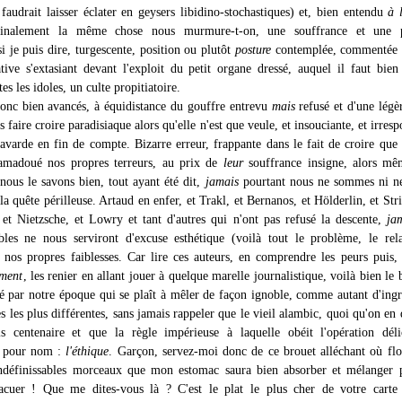
 faudrait laisser éclater en geysers libidino-stochastiques) et, bien entendu
à 
finalement la même chose nous murmure-t-on, une souffrance et une p
si je puis dire, turgescente, position ou plutôt
posture
contemplée, commentée 
tive s'extasiant devant l'exploit du petit organe dressé, auquel il faut bien
s les idoles, un culte propitiatoire.
onc bien avancés, à équidistance du gouffre entrevu
mais
refusé et d'une légè
s faire croire paradisiaque alors qu'elle n'est que veule, et insouciante, et irresp
bavarde en fin de compte. Bizarre erreur, frappante dans le fait de croire que 
 amadoué nos propres terreurs, au prix de
leur
souffrance insigne, alors mê
 nous le savons bien, tout ayant été dit,
jamais
pourtant nous ne sommes ni ne
la quête périlleuse. Artaud en enfer, et Trakl, et Bernanos, et Hölderlin, et Str
et Nietzsche, et Lowry et tant d'autres qui n'ont pas refusé la descente,
ja
ibles ne nous serviront d'excuse esthétique (voilà tout le problème, le rel
à nos propres faiblesses. Car lire ces auteurs, en comprendre les peurs puis
ment
, les renier en allant jouer à quelque marelle journalistique, voilà bien le b
é par notre époque qui se plaît à mêler de façon ignoble, comme autant d'ingr
es les plus différentes, sans jamais rappeler que le vieil alambic, quoi qu'on en d
is centenaire et que la règle impérieuse à laquelle obéit l'opération dél
 a pour nom :
l'éthique
. Garçon, servez-moi donc de ce brouet alléchant où flo
indéfinissables morceaux que mon estomac saura bien absorber et mélanger 
vacuer ! Que me dites-vous là ? C'est le plat le plus cher de votre carte