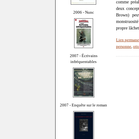
comme préala
deux concept
2006 - Nunc
Brown) peuv
monstruosité
propre lâchet
Lien permane
personne
,
ott
2007 - Écrivains
infréquentables
2007 - Enquête sur le roman