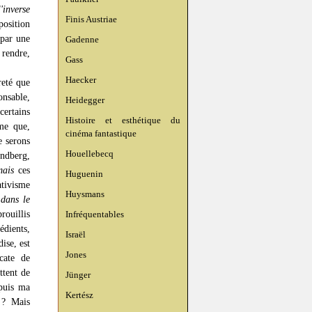
l'inverse
Finis Austriae
osition
par une
Gadenne
 rendre,
Gass
Haecker
reté que
onsable,
Heidegger
certains
Histoire et esthétique du
me que,
cinéma fantastique
 serons
Houellebecq
indberg,
mais
ces
Huguenin
ativisme
Huysmans
,
dans le
rouillis
Infréquentables
édients,
Israël
ise, est
Jones
icate de
ttent de
Jünger
puis ma
Kertész
 ? Mais