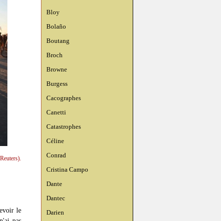
Bloy
Bolaño
Boutang
Broch
Browne
Burgess
Cacographes
Canetti
Catastrophes
Céline
Conrad
Reuters).
Cristina Campo
Dante
Dantec
evoir le
Darien
'ai pas