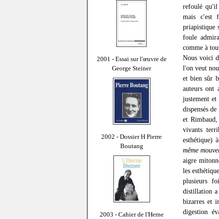
refoulé qu'il
mais c'est 
priapistique 
foule admira
comme à toute
Nous voici d
2001 - Essai sur l'œuvre de
l'on veut nou
George Steiner
et bien sûr 
auteurs ont
justement et
dispensés de 
et Rimbaud, 
vivants terr
2002 - Dossier H Pierre
esthétique) 
Boutang
même mouve
aigre mitonn
les esthétiqu
plusieurs fo
distillation
bizarres et 
digestion é
2003 - Cahier de l'Herne