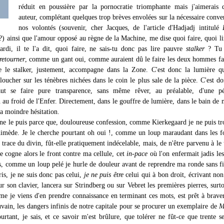
réduit en poussière par la pornocratie triomphante mais j'aimerais 
auteur, complétant quelques trop brèves envolées sur la nécessaire conve
nos volontés (souvenir, cher Jacques, de l'article d'Hadjadj intitulé
) ainsi que l'amour opposé au règne de la Machine, me dise quoi faire, quoi li
ardi, il te l'a dit, quoi faire, ne sais-tu donc pas lire pauvre
stalker
? Tu 
retourner
, comme un gant oui, comme auraient dû le faire les deux hommes f
e le stalker, justement, accompagne dans la Zone. C'est donc la lumière qu
 loucher sur les ténèbres nichées dans le coin le plus sale de la pièce. C'est d
faut se faire pure transparence, sans même rêver, au préalable, d'une pér
 au froid de l'Enfer. Directement, dans le gouffre de lumière, dans le bain de 
la moindre hésitation.
 ne le puis parce que, douloureuse confession, comme Kierkegaard je ne puis tr
himède. Je le cherche pourtant oh oui !, comme un loup maraudant dans les fo
 trace du divin, fût-elle pratiquement indécelable, mais, de n'être parvenu à le 
e cogne alors le front contre ma cellule, cet
in-pace
où l'on enfermait jadis les
es, comme un loup pelé je hurle de douleur avant de reprendre ma ronde sans f
is, je ne suis donc pas celui,
je ne puis être
celui qui à bon droit, écrivant non
ur son clavier, lancera sur Strindberg ou sur Vebret les premières pierres, surto
me je viens d'en prendre connaissance en terminant ces mots, est prêt à braver
ain, les dangers infinis de notre capitale pour se procurer un exemplaire de
M
urtant, je sais, et ce savoir m'est brûlure, que tolérer ne fût-ce que trente s