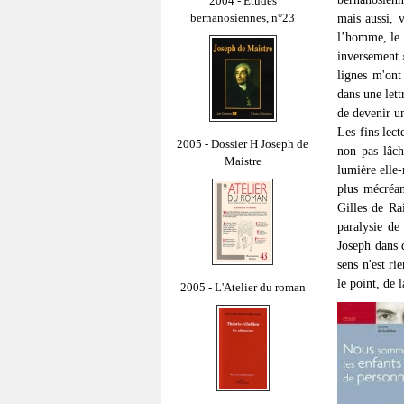
2004 - Études
bernanosiennes, n°23
mais aussi, 
l’homme, le 
inversement.
lignes m'ont
dans une let
de devenir u
Les fins lect
2005 - Dossier H Joseph de
non pas lâch
Maistre
lumière elle-
plus mécréan
Gilles de Rai
paralysie de
Joseph dans 
sens n'est ri
le point, de 
2005 - L'Atelier du roman