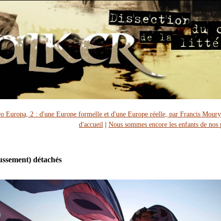
ro Europa, 2 : d'une Europe formelle et d'une Europe réelle, par Francis Moury
d'accueil
|
Nous sommes encore les enfants de nos 
ussement) détachés