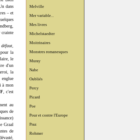
 Un dans
Melville
res – et
Mer variable...
quelques
Mes livres
ndberg,
 crainte
Michelstaedter
Moitrinaires
 défaut
,
Monstres romanesques
 pour la
aire, le
Muray
ire d'un
Nabe
rroi, la
i englue
Oubliés
ui à mon
Percy
UF
, c'est
Picard
ment au
Poe
cques de
Pour et contre l'Europe
issance)
Praz
le Graal
antes de
Rohmer
dévasté,