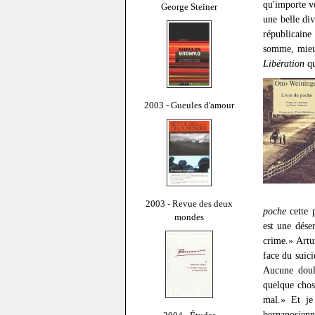
qu'importe vo
George Steiner
une belle di
républicaine
somme, mieu
Libération
qu
2003 - Gueules d'amour
2003 - Revue des deux
poche
cette 
mondes
est une dése
crime.» Artu
face du suic
Aucune doul
quelque chose
mal.» Et je 
bernanosienn