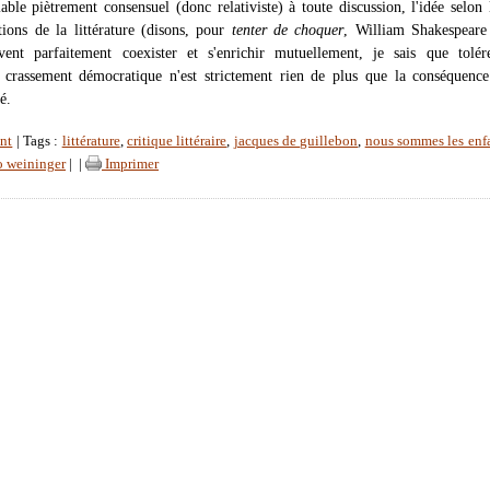
ble piètrement consensuel (donc relativiste) à toute discussion, l'idée selon 
ions de la littérature (disons, pour
tenter de choquer
, William Shakespeare
ent parfaitement coexister et s'enrichir mutuellement, je sais que tolére
 crassement démocratique n'est strictement rien de plus que la conséquenc
é.
nt
| Tags :
littérature
,
critique littéraire
,
jacques de guillebon
,
nous sommes les enf
o weininger
|
|
Imprimer