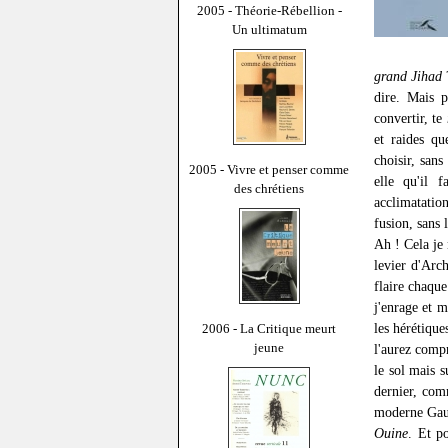
2005 - Théorie-Rébellion -
Un ultimatum
grand Jihad
?
dire. Mais p
convertir, te
et raides qu
choisir, sans
2005 - Vivre et penser comme
elle qu'il 
des chrétiens
acclimatation
fusion, sans 
Ah ! Cela je
levier d'Arc
flaire chaque
j'enrage et m
les hérétiqu
2006 - La Critique meurt
jeune
l'aurez compr
le sol mais s
dernier, com
moderne Gauv
Ouine
. Et po