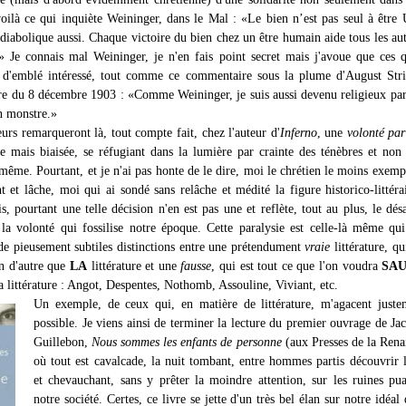
voilà ce qui inquiète Weininger, dans le Mal : «Le bien n’est pas seul à être
diabolique aussi. Chaque victoire du bien chez un être humain aide tous les aut
» Je connais mal Weininger, je n'en fais point secret mais j'avoue que ces 
 d'emblé intéressé, tout comme ce commentaire sous la plume d'August Stri
tre du 8 décembre 1903 : «Comme Weininger, je suis aussi devenu religieux par
n monstre.»
eurs remarqueront là, tout compte fait, chez l'auteur d'
Inferno
, une
volonté par
e mais biaisée, se réfugiant dans la lumière par crainte des ténèbres et non
même. Pourtant, et je n'ai pas honte de le dire, moi le chrétien le moins exempl
t et lâche, moi qui ai sondé sans relâche et médité la figure historico-littéra
s, pourtant une telle décision n'en est pas une et reflète, tout au plus, le désa
 la volonté qui fossilise notre époque. Cette paralysie est celle-là même qu
de pieusement subtiles distinctions entre une prétendument
vraie
littérature, q
en d'autre que
LA
littérature et une
fausse
, qui est tout ce que l'on voudra
SA
la littérature : Angot, Despentes, Nothomb, Assouline, Viviant, etc.
Un exemple, de ceux qui, en matière de littérature, m'agacent juste
possible. Je viens ainsi de terminer la lecture du premier ouvrage de Ja
Guillebon,
Nous sommes les enfants de personne
(aux Presses de la Rena
où tout est cavalcade, la nuit tombant, entre hommes partis découvrir 
et chevauchant, sans y prêter la moindre attention, sur les ruines pu
notre société. Certes, ce livre se jette d'un très bel élan sur notre idéal 