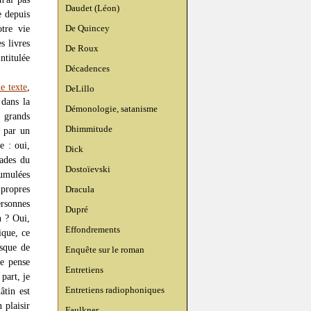
Daudet (Léon)
e depuis
De Quincey
otre vie
s livres
De Roux
ntitulée
Décadences
e texte
,
DeLillo
 dans la
Démonologie, satanisme
 grands
Dhimmitude
, par un
e : oui,
Dick
lades du
Dostoïevski
cumulées
 propres
Dracula
ersonnes
Dupré
 ? Oui,
Effondrements
ique, ce
esque de
Enquête sur le roman
je pense
Entretiens
part, je
Entretiens radiophoniques
âtin est
 plaisir
Faulkner