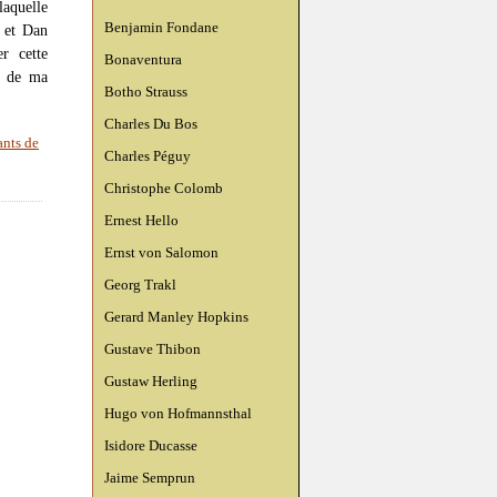
laquelle
Benjamin Fondane
 et Dan
r cette
Bonaventura
e de ma
Botho Strauss
Charles Du Bos
ants de
Charles Péguy
Christophe Colomb
Ernest Hello
Ernst von Salomon
Georg Trakl
Gerard Manley Hopkins
Gustave Thibon
Gustaw Herling
Hugo von Hofmannsthal
Isidore Ducasse
Jaime Semprun