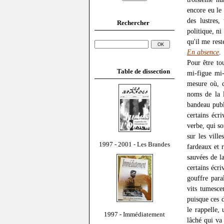
encore eu le 
des lustres,
Rechercher
politique, ni
qu'il me rest
En absence
.
Pour être tou
Table de dissection
mi-figue mi-
mesure où, c
noms de la l
bandeau publ
certains écr
verbe, qui so
sur les vill
1997 - 2001 - Les Brandes
fardeaux et 
sauvées de l
certains écr
gouffre para
vits tumesce
puisque ces d
le rappelle,
1997 - Immédiatement
lâché qui va 