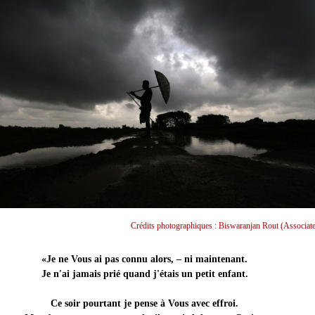
Crédits photographiques : Biswaranjan Rout (Associate
«Je ne Vous ai pas connu alors, – ni maintenant.
Je n'ai jamais prié quand j'étais un petit enfant.
Ce soir pourtant je pense à Vous avec effroi.