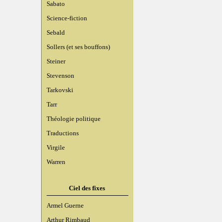
Sabato
Science-fiction
Sebald
Sollers (et ses bouffons)
Steiner
Stevenson
Tarkovski
Tarr
Théologie politique
Traductions
Virgile
Warren
Ciel des fixes
Armel Guerne
Arthur Rimbaud