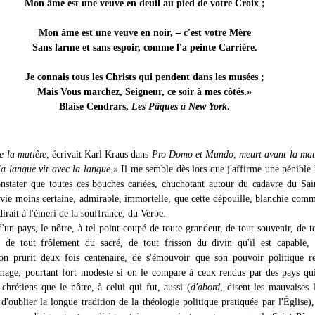
Mon âme est une veuve en deuil au pied de votre Croix ;
Mon âme est une veuve en noir, – c'est votre Mère
Sans larme et sans espoir, comme l'a peinte Carrière.
Je connais tous les Christs qui pendent dans les musées ;
Mais Vous marchez, Seigneur, ce soir à mes côtés.»
Blaise Cendrars,
Les Pâques à New York
.
e la matière
, écrivait Karl Kraus dans
Pro Domo et Mundo
,
meurt avant la mat
la langue vit avec la langue
.» Il me semble dès lors que j'affirme une pénible 
onstater que toutes ces bouches cariées, chuchotant autour du cadavre du Sai
 vie moins certaine, admirable, immortelle, que cette dépouille, blanchie com
dirait à l'émeri de la souffrance, du Verbe.
'un pays, le nôtre, à tel point coupé de toute grandeur, de tout souvenir, de t
 de tout frôlement du sacré, de tout frisson du divin qu'il est capable, 
on prurit deux fois centenaire, de s'émouvoir que son pouvoir politique r
age, pourtant fort modeste si on le compare à ceux rendus par des pays qu
hrétiens que le nôtre, à celui qui fut, aussi (
d'abord
, disent les mauvaises 
d'oublier la longue tradition de la théologie politique pratiquée par l'Église),