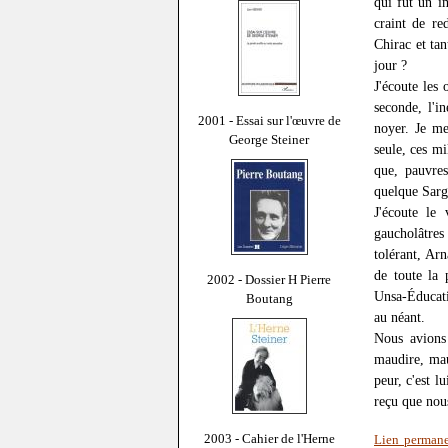
qui fut un i
craint de re
Chirac et tan
jour ?
J'écoute les
seconde, l'i
2001 - Essai sur l'œuvre de
noyer. Je me
George Steiner
seule, ces mi
que, pauvre
quelque Sarg
J'écoute le 
gaucholâtres
tolérant, Ar
de toute la 
2002 - Dossier H Pierre
Unsa-Éducati
Boutang
au néant.
Nous avions
maudire, mau
peur, c'est l
reçu que nous
2003 - Cahier de l'Herne
Lien perman