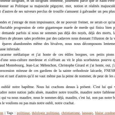
mmense dirigeant, et un dirigeant immense, justement parce que le Saint-Père
donner au Politique sa majuscule péguyste, mot, notion et réalités majuscul
t d'autres de ses suiveurs perclus de trouille s'amusent à galvauder un peu plu
 ondes et j'enrage de mon impuissance, de ne pouvoir freiner, ne serait-ce qu'u
néluctable progression de cette gigantesque marée de merde qui finira bien 
 demande parfois si nous ne sommes pas déjà des noyés, déjà des morts, la
lliers de phrases sales proférées par des cadavres nous donnant l'illusion de la v
s épaves abandonnées même des bivalves, nous nous décomposons lenteme
asse infernale.
vacarme médiatique et j'ai honte de ces édiles borgnes, ces petits pions 
 d'une sous-culture merdeuse et s'offrant au vit le plus scorbuteux pourvu qu
naud Montebourg, Jean-Luc Mélenchon, Christophe Girard et j'ai honte, oui, j'
procession miteuse de ces gardiens de la sainte orthodoxie laïcarde, FNES
on et tant d'autres qu'il ne vaut même pas la peine de nommer, de peur de les 
 oublié notre baptême. Nous lui crachons dessus à présent. C'est lui qui 
dire notre nation jadis aînée, maudire notre trouille, maudire notre faiblesse
ui qui va nous maudire, nous le sommes déjà, maudits, c'est lui, non pas notre 
 le voulions ou pas mais notre oubli, notre crachat.
ent
| Tags :
politique
,
théologie politique
,
christianisme
,
langage
,
blaise cendrar