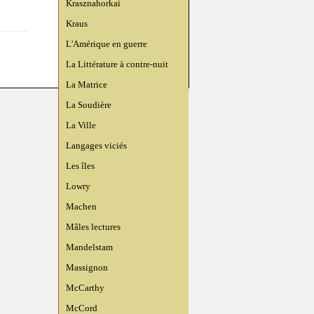
Krasznahorkai
Kraus
L'Amérique en guerre
La Littérature à contre-nuit
La Matrice
La Soudière
La Ville
Langages viciés
Les îles
Lowry
Machen
Mâles lectures
Mandelstam
Massignon
McCarthy
McCord