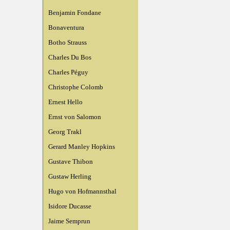
Benjamin Fondane
Bonaventura
Botho Strauss
Charles Du Bos
Charles Péguy
Christophe Colomb
Ernest Hello
Ernst von Salomon
Georg Trakl
Gerard Manley Hopkins
Gustave Thibon
Gustaw Herling
Hugo von Hofmannsthal
Isidore Ducasse
Jaime Semprun