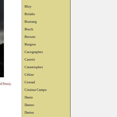
Bloy
Bolaño
Boutang
Broch
Browne
Burgess
Cacographes
Canetti
Catastrophes
Céline
Conrad
d Press).
Cristina Campo
Dante
Dantec
Darien