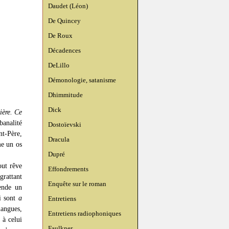
Daudet (Léon)
De Quincey
De Roux
Décadences
DeLillo
Démonologie, satanisme
Dhimmitude
Dick
ière. Ce
banalité
Dostoïevski
nt-Père,
Dracula
me un os
Dupré
out rêve
Effondrements
grattant
Enquête sur le roman
ende un
i sont
a
Entretiens
langues,
Entretiens radiophoniques
 à celui
Faulkner