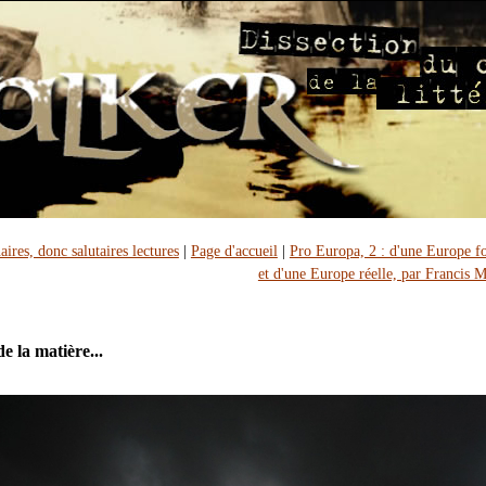
ires, donc salutaires lectures
|
Page d'accueil
|
Pro Europa, 2 : d'une Europe f
et d'une Europe réelle, par Francis 
de la matière...