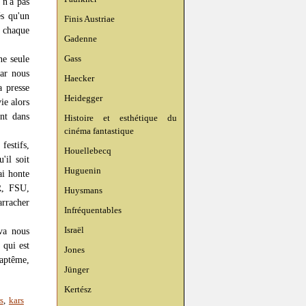
 n'a pas
és qu'un
Finis Austriae
s chaque
Gadenne
Gass
ne seule
par nous
Haecker
 presse
Heidegger
ie alors
nt dans
Histoire et esthétique du
cinéma fantastique
festifs,
Houellebecq
'il soit
Huguenin
ai honte
R, FSU,
Huysmans
arracher
Infréquentables
Israël
va nous
 qui est
Jones
baptême,
Jünger
Kertész
s
,
kars