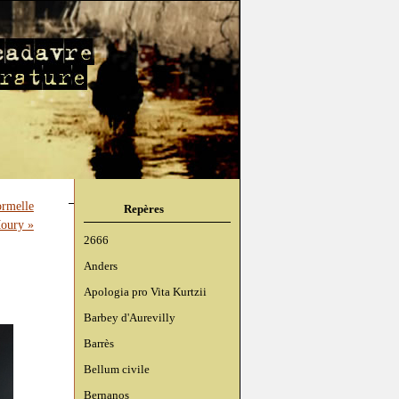
ormelle
Repères
Moury »
2666
Anders
Apologia pro Vita Kurtzii
Barbey d'Aurevilly
Barrès
Bellum civile
Bernanos