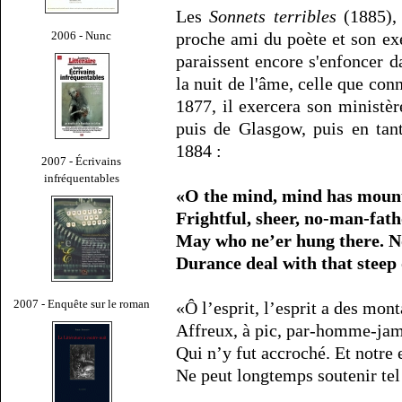
Les
Sonnets terribles
(1885), 
2006 - Nunc
proche ami du poète et son ex
paraissent encore s'enfoncer d
la nuit de l'âme, celle que con
1877, il exercera son ministè
puis de Glasgow, puis en tan
1884 :
2007 - Écrivains
infréquentables
«O the mind, mind has mountai
Frightful, sheer, no-man-fa
May who ne’er hung there. N
Durance deal with that steep 
2007 - Enquête sur le roman
«Ô l’esprit, l’esprit a des mon
Affreux, à pic, par-homme-jama
Qui n’y fut accroché. Et notre
Ne peut longtemps soutenir tel