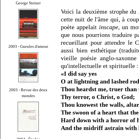
George Steiner
Voici la deuxième strophe du
cette nuit de l'âme qui, à cou
poète appelait
inscape
, un mo
que nous pourrions traduire 
recueillant pour attendre le C
2003 - Gueules d'amour
aussi bien esthétique (tradu
vieille poésie anglo-saxonn
qu'intellectuelle et spirituelle :
«I did say yes
O at lightning and lashed rod
Thou heardst me, truer than 
2003 - Revue des deux
mondes
Thy terror, o Christ, o God;
Thou knowest the walls, alta
The swoon of a heart that the
Hard down with a horror of h
And the midriff astrain with l