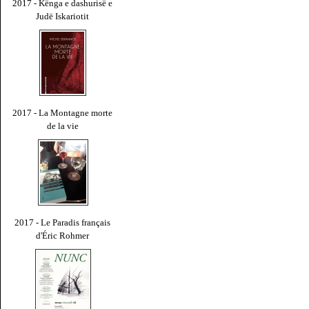
2017 - Kënga e dashurisë e
Judë Iskariotit
2017 - La Montagne morte
de la vie
2017 - Le Paradis français
d'Éric Rohmer