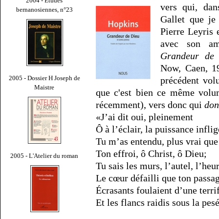
2004 - Études
vers qui, dan
bernanosiennes, n°23
Gallet que je
Pierre Leyris 
avec son am
Grandeur de 
Now, Caen, 19
2005 - Dossier H Joseph de
précédent vol
Maistre
que c'est bien ce même volum
récemment), vers donc qui
don
«J’ai dit oui, pleinement
Ô à l’éclair, la puissance inflig
Tu m’as entendu, plus vrai que
Ton effroi, ô Christ, ô Dieu;
2005 - L'Atelier du roman
Tu sais les murs, l’autel, l’heur
Le cœur défailli que ton passag
Écrasants foulaient d’une terri
Et les flancs raidis sous la pes