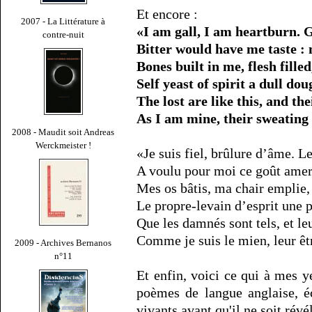
Et encore :
2007 - La Littérature à
«I am gall, I am heartburn. 
contre-nuit
Bitter would have me taste :
Bones built in me, flesh fill
Self yeast of spirit a dull dou
The lost are like this, and th
As I am mine, their sweating 
2008 - Maudit soit Andreas
Werckmeister !
«Je suis fiel, brûlure d’âme. L
A voulu pour moi ce goût amer;
Mes os bâtis, ma chair emplie
Le propre-levain d’esprit une p
Que les damnés sont tels, et leu
Comme je suis le mien, leur êt
2009 - Archives Bernanos
n°11
Et enfin, voici ce qui à mes y
poèmes de langue anglaise, é
vivants avant qu'il ne soit révé