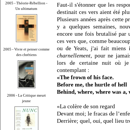
2005 - Théorie-Rébellion -
Faut-il s'étonner que les respo
Un ultimatum
destinait ces vers aient été p
Plusieurs années après cette pre
y a quelques semaines, nouve
encore une fois brutalisé par
ces vers que, comme beaucoup 
ou de Yeats, j'ai fait miens
2005 - Vivre et penser comme
charnellement
, pour ne jamais
des chrétiens
lors de certaine nuit où je
contemplant :
«The frown of his face.
Before me, the hurtle of hell
Behind, where, where was a, 
2006 - La Critique meurt
jeune
«La colère de son regard
Devant moi; le fracas de l’enfe
Derrière; quel, oui, quel lieu t