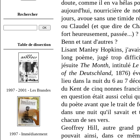
doute, comme il en va hélas pou
aujourd'hui, nourricière de n
Rechercher
jours, avoue sans une timide ré
ou Claudel (et que dire de Cha
fort heureusement, passée...)
Benn et tant d'autres ?
Table de dissection
Lisant Manley Hopkins, j'avais
long poème, jugé trop diffic
jésuite
The Month
, intitulé
Le
of the Deutschland
, 1876) év
lieu dans la nuit du 6 au 7 dé
du Kent de cinq nonnes franc
1997 - 2001 - Les Brandes
en question était aussi celui qui
du poète avant que le trait de f
dans une nuit qu'il savait et
chacun de ses vers.
Geoffrey Hill, autre grand p
1997 - Immédiatement
pouvait ainsi, dans ce mêm