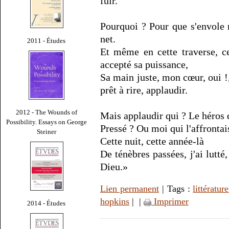
fuir.
Pourquoi ? Pour que s'envole 
net.
2011 - Études
Et même en cette traverse, ce
accepté sa puissance,
Sa main juste, mon cœur, oui !,
prêt à rire, applaudir.
2012 - The Wounds of
Mais applaudir qui ? Le héros q
Possibility. Essays on George
Pressé ? Ou moi qui l'affronta
Steiner
Cette nuit, cette année-là
De ténèbres passées, j'ai lutt
Dieu.»
Lien permanent
| Tags :
littérature
hopkins
|
|
Imprimer
2014 - Études