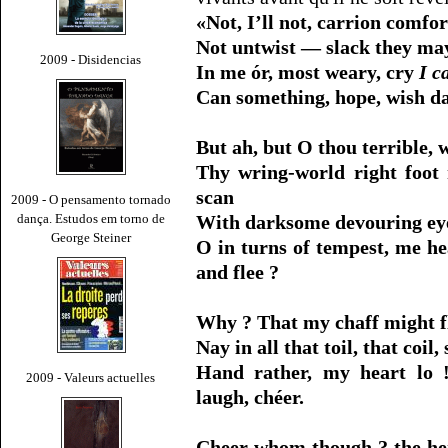
«Not, I’ll not, carrion comfor
Not untwist — slack they may
2009 - Disidencias
In me ór, most weary, cry
I c
Can something, hope, wish da
But ah, but O thou terrible,
Thy wring-world right foot 
scan
2009 - O pensamento tornado
dança. Estudos em torno de
With darksome devouring eye
George Steiner
O in turns of tempest, me he
and flee ?
Why ? That my chaff might fly
Nay in all that toil, that coil,
Hand rather, my heart lo !
2009 - Valeurs actuelles
laugh, chéer.
Cheer whom though ? the he