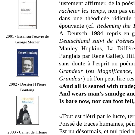
justement affirmer, de la poési
racheter les temps
, non pas e
dans une théodicée ridicule 
épouvante (cf.
Redeming the 
A. Deutsch, 1984, repris en 
2001 - Essai sur l'œuvre de
Deutschland suivi de Poèmes 
George Steiner
Manley Hopkins, La Différen
l’anglais par René Gallet). Hil
sans doute à l'esprit un poèm
Grandeur
(ou
Magnificence
,
Grandeur
) où l'on peut lire ces
2002 - Dossier H Pierre
«And all is seared with trade
Boutang
And wears man’s smudge and s
Is bare now, nor can foot fell
«Tout est flétri par le lucre, te
Poissé de traces humaines, pén
Est nu désormais, et nul pied n
2003 - Cahier de l'Herne