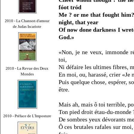
fóot tród
Me ? or me that fought him? 
2010 - La Chanson d'amour
night, that year
de Judas Iscariote
Of now done darkness I wret
God.»
«Non, je ne veux, immonde ré
toi,
Ni défaire les ultimes fibres,
2010 - La Revue des Deux
En moi, ou, harassé, crier «Je n
Mondes
Puis quelque chose, espérer, so
être.
Mais ah, mais ô toi terrible, 
Ton pied droit étau-du-monde ?
2010 - Préface de L'Imposture
De sombres yeux dévorants mes
Ô ces brutales rafales sur moi,