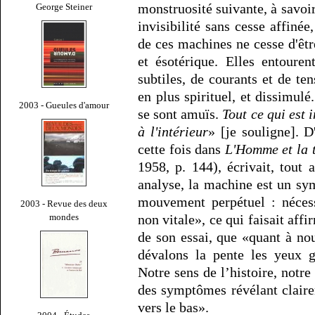
monstruosité suivante, à savoir
George Steiner
invisibilité sans cesse affiné
de ces machines ne cesse d'êt
et ésotérique. Elles entouren
subtiles, de courants et de te
en plus spirituel, et dissimulé
2003 - Gueules d'amour
se sont amuïs.
Tout ce qui est
à l'intérieur
» [je souligne]. 
cette fois dans
L'Homme et la 
1958, p. 144), écrivait, tout 
analyse, la machine est un sy
mouvement perpétuel : nécessi
2003 - Revue des deux
mondes
non vitale», ce qui faisait affi
de son essai, que «quant à no
dévalons la pente les yeux g
Notre sens de l’histoire, notre 
des symptômes révélant clair
vers le bas».