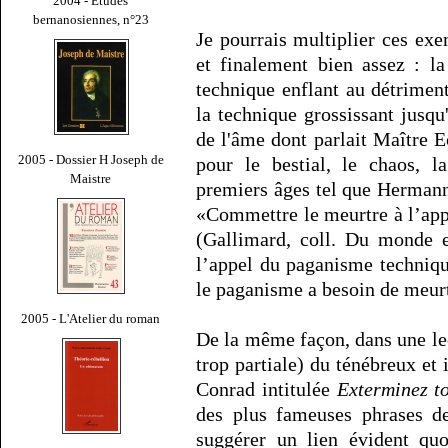
2004 - Études
bernanosiennes, n°23
Je pourrais multiplier ces ex
et finalement bien assez : l
technique enflant au détrimen
la technique grossissant jusqu
de l'âme dont parlait Maître 
2005 - Dossier H Joseph de
pour le bestial, le chaos, l
Maistre
premiers âges tel que Hermann
«Commettre le meurtre à l’app
(Gallimard, coll. Du monde e
l’appel du paganisme techniqu
le paganisme a besoin de meurt
2005 - L'Atelier du roman
De la même façon, dans une lec
trop partiale) du ténébreux e
Conrad intitulée
Exterminez to
des plus fameuses phrases de
suggérer un lien évident quo