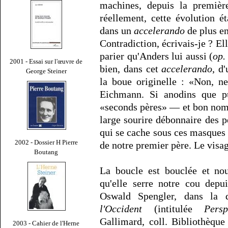
machines, depuis la premièr
réellement, cette évolution é
dans un
accelerando
de plus en
Contradiction, écrivais-je ? Ell
parier qu'Anders lui aussi (
op. 
2001 - Essai sur l'œuvre de
bien, dans cet
accelerando
, d
George Steiner
la boue originelle : «Non, n
Eichmann. Si anodins que pu
«seconds pères» — et bon nom
large sourire débonnaire des p
qui se cache sous ces masques e
2002 - Dossier H Pierre
de notre premier père. Le vis
Boutang
La boucle est bouclée et no
qu'elle serre notre cou depu
Oswald Spengler, dans la
l'Occident
(intitulée
Persp
Gallimard, coll. Bibliothèque
2003 - Cahier de l'Herne