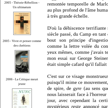
2005 - Théorie-Rébellion -
remontée temporelle de Marlo
Un ultimatum
au plus profond de l'âme huma
à très grande échelle.
D'où la déhiscence terrifiante
siècle passé, du Camp en tan
bout son principe d'ingestio
2005 - Vivre et penser comme
comme la lettre volée du con
des chrétiens
yeux mêmes, comme j'avais te
mon essai sur George Steiner
était simple cafard qu'il fallait
C'est sur ce visage monstrueu
2006 - La Critique meurt
puisqu'il mime ce mouvement,
jeune
de spire, de
gyre
(au sens que
nous laisserait face à l'horreu
jour, avec cependant la cer
mystérieux
reste
annoncé par 