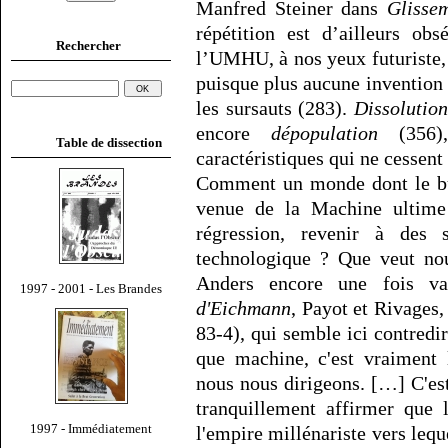
Manfred Steiner dans
Glisse
répétition est d’ailleurs ob
Rechercher
l’UMHU, à nos yeux futuriste, 
puisque plus aucune invention
les sursauts (283).
Dissolution
encore
dépopulation
(356),
Table de dissection
caractéristiques qui ne cessent
Comment un monde dont le but
venue de la Machine ultime p
régression, revenir à des 
technologique ? Que veut nou
Anders encore une fois v
1997 - 2001 - Les Brandes
d'Eichmann
, Payot et Rivages,
83-4), qui semble ici contredi
que machine, c'est vraiment 
nous nous dirigeons. […] C'es
tranquillement affirmer que 
1997 - Immédiatement
l'empire millénariste vers leque