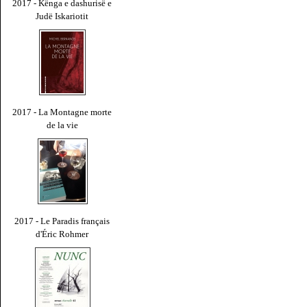
2017 - Kënga e dashurisë e
Judë Iskariotit
2017 - La Montagne morte
de la vie
2017 - Le Paradis français
d'Éric Rohmer